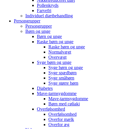
Nikkelreduceret diæt
Pollenkryds
Farvefri
Individuel diætbehandling
Persongrupper
Persongrupper
Børn og unge
Børn og unge
Raske børn og unge
Raske børn og unge
Normalvægt
Overvægt
Syge børn og unge
Syge børn og unge
Syge spædbørn
Syge småbørn
Syge større børn
Diabetes
Mave-tarmsygdomme
Mave-tarmsygdomme
Børn med cøliaki
Overfølsomhed
Overfølsomhed
Overfor mælk
Overfor æg