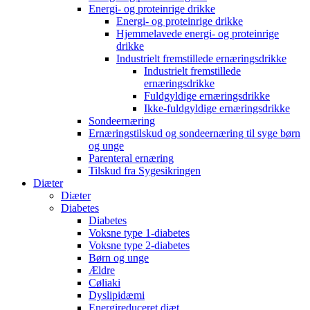
Energi- og proteinrige drikke
Energi- og proteinrige drikke
Hjemmelavede energi- og proteinrige
drikke
Industrielt fremstillede ernæringsdrikke
Industrielt fremstillede
ernæringsdrikke
Fuldgyldige ernæringsdrikke
Ikke-fuldgyldige ernæringsdrikke
Sondeernæring
Ernæringstilskud og sondeernæring til syge børn
og unge
Parenteral ernæring
Tilskud fra Sygesikringen
Diæter
Diæter
Diabetes
Diabetes
Voksne type 1-diabetes
Voksne type 2-diabetes
Børn og unge
Ældre
Cøliaki
Dyslipidæmi
Energireduceret diæt