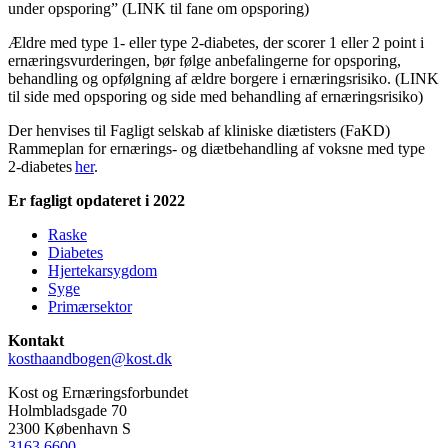
under opsporing” (LINK til fane om opsporing)
Ældre med type 1- eller type 2-diabetes, der scorer 1 eller 2 point i
ernæringsvurderingen, bør følge anbefalingerne for opsporing,
behandling og opfølgning af ældre borgere i ernæringsrisiko. (LINK
til side med opsporing og side med behandling af ernæringsrisiko)
Der henvises til Fagligt selskab af kliniske diætisters (FaKD)
Rammeplan for ernærings- og diætbehandling af voksne med type
2-diabetes
her
.
Er fagligt opdateret i 2022
Raske
Diabetes
Side
Hjertekarsygdom
menu
Syge
Primærsektor
Kontakt
kosthaandbogen@kost.dk
Kost og Ernæringsforbundet
Holmbladsgade 70
2300 København S
3163 6600