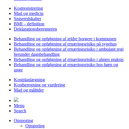
Kostregistrering
Mad og medicin
Spiseredskaber
BMI – definition
Deklarationsberegneren
Behandling og opfølgning af ældre borgere i kommunen
Behandling og opfølgning af ernæringsrisiko på sygehus
Behandling og opfølgning af ernæringsrisiko i ambulant regi
herunder dagsbehandling
Behandling og opfølgning af ernæringsrisiko i almen praksis
Behandling og opfølgning af ernæringsrisiko hos børn og
unge
Kostplanlægning
Kostberegning og vurdering
Mad og måltider
Menu
Search
Opsporing
Opsporing