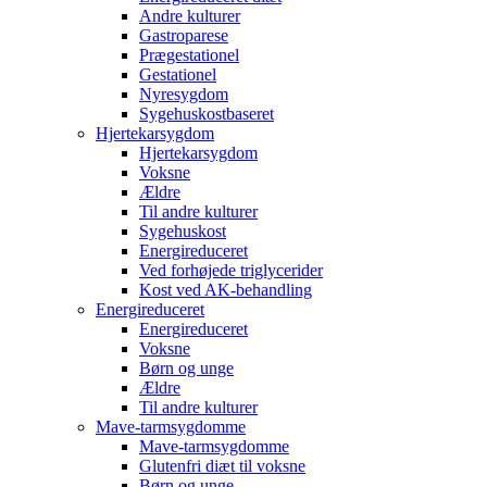
Andre kulturer
Gastroparese
Prægestationel
Gestationel
Nyresygdom
Sygehuskostbaseret
Hjertekarsygdom
Hjertekarsygdom
Voksne
Ældre
Til andre kulturer
Sygehuskost
Energireduceret
Ved forhøjede triglycerider
Kost ved AK-behandling
Energireduceret
Energireduceret
Voksne
Børn og unge
Ældre
Til andre kulturer
Mave-tarmsygdomme
Mave-tarmsygdomme
Glutenfri diæt til voksne
Børn og unge