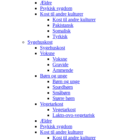
Ældre
Psykisk sygdom
Kost til andre kulturer
Kost til andre kulturer
Pakistansk
Somalisk
Tyrkisk
Sygehuskost
Sygehuskost
Voksne
Voksne
Gravide
Ammende
Børn og unge
Børn og unge
Spædbørn
Småbørn
Større børn
Vegetarkost
Vegetarkost
Lakto-ovo-vegetarisk
Ældre
Psykisk sygdom
Kost til andre kulturer
Kost til andre kulturer