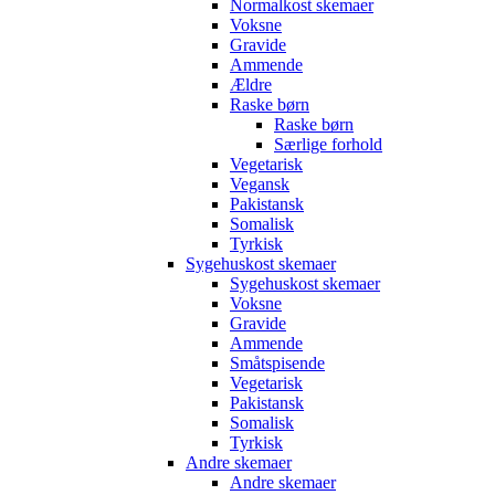
Normalkost skemaer
Voksne
Gravide
Ammende
Ældre
Raske børn
Raske børn
Særlige forhold
Vegetarisk
Vegansk
Pakistansk
Somalisk
Tyrkisk
Sygehuskost skemaer
Sygehuskost skemaer
Voksne
Gravide
Ammende
Småtspisende
Vegetarisk
Pakistansk
Somalisk
Tyrkisk
Andre skemaer
Andre skemaer