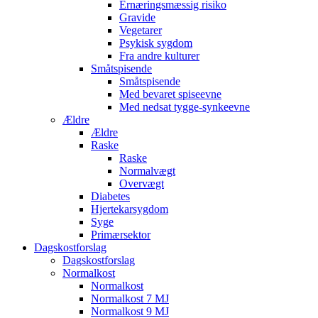
Ernæringsmæssig risiko
Gravide
Vegetarer
Psykisk sygdom
Fra andre kulturer
Småtspisende
Småtspisende
Med bevaret spiseevne
Med nedsat tygge-synkeevne
Ældre
Ældre
Raske
Raske
Normalvægt
Overvægt
Diabetes
Hjertekarsygdom
Syge
Primærsektor
Dagskostforslag
Dagskostforslag
Normalkost
Normalkost
Normalkost 7 MJ
Normalkost 9 MJ