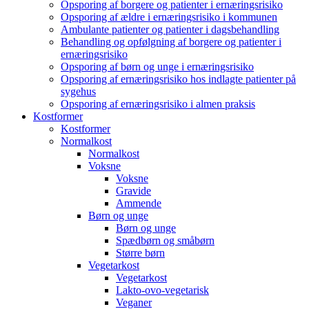
Opsporing af borgere og patienter i ernæringsrisiko
Opsporing af ældre i ernæringsrisiko i kommunen
Ambulante patienter og patienter i dagsbehandling
Behandling og opfølgning af borgere og patienter i
ernæringsrisiko
Opsporing af børn og unge i ernæringsrisiko
Opsporing af ernæringsrisiko hos indlagte patienter på
sygehus
Opsporing af ernæringsrisiko i almen praksis
Kostformer
Kostformer
Normalkost
Normalkost
Voksne
Voksne
Gravide
Ammende
Børn og unge
Børn og unge
Spædbørn og småbørn
Større børn
Vegetarkost
Vegetarkost
Lakto-ovo-vegetarisk
Veganer