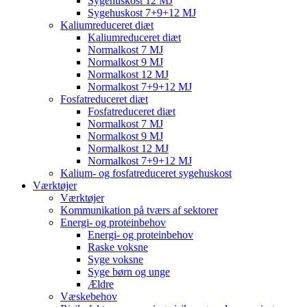
Sygehuskost 12 MJ
Sygehuskost 7+9+12 MJ
Kaliumreduceret diæt
Kaliumreduceret diæt
Normalkost 7 MJ
Normalkost 9 MJ
Normalkost 12 MJ
Normalkost 7+9+12 MJ
Fosfatreduceret diæt
Fosfatreduceret diæt
Normalkost 7 MJ
Normalkost 9 MJ
Normalkost 12 MJ
Normalkost 7+9+12 MJ
Kalium- og fosfatreduceret sygehuskost
Værktøjer
Værktøjer
Kommunikation på tværs af sektorer
Energi- og proteinbehov
Energi- og proteinbehov
Raske voksne
Syge voksne
Syge børn og unge
Ældre
Væskebehov