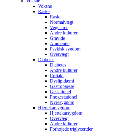
Voksne
Voksne
Raske
Raske
Normalvægt
Vegetarer
Andre kulturer
Gravide
Ammende
Psykisk sygdom
Overvægt
Diabetes
Diabetes
Andre kulturer
Cøliaki
Dyslipidæmi
Gastroparese
Gestationel
Prægestationel
Nyresygdom
Hjertekarsygdom
Hjertekarsygdom
Overvægt
Andre kulturer
Forhøjede triglycerider