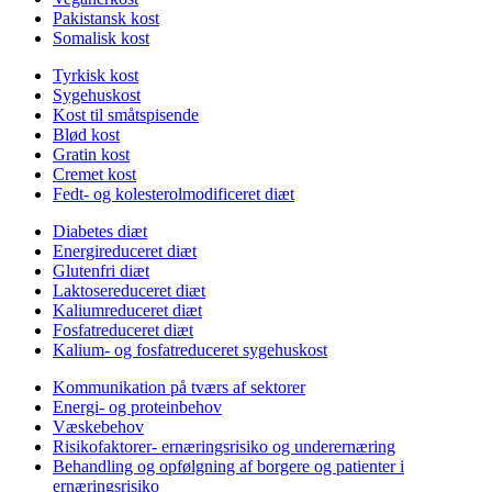
Pakistansk kost
Somalisk kost
Tyrkisk kost
Sygehuskost
Kost til småtspisende
Blød kost
Gratin kost
Cremet kost
Fedt- og kolesterolmodificeret diæt
Diabetes diæt
Energireduceret diæt
Glutenfri diæt
Laktosereduceret diæt
Kaliumreduceret diæt
Fosfatreduceret diæt
Kalium- og fosfatreduceret sygehuskost
Kommunikation på tværs af sektorer
Energi- og proteinbehov
Væskebehov
Risikofaktorer- ernæringsrisiko og underernæring
Behandling og opfølgning af borgere og patienter i
ernæringsrisiko