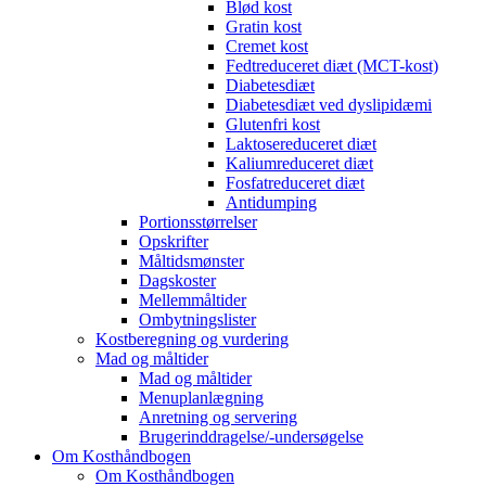
Blød kost
Gratin kost
Cremet kost
Fedtreduceret diæt (MCT-kost)
Diabetesdiæt
Diabetesdiæt ved dyslipidæmi
Glutenfri kost
Laktosereduceret diæt
Kaliumreduceret diæt
Fosfatreduceret diæt
Antidumping
Portionsstørrelser
Opskrifter
Måltidsmønster
Dagskoster
Mellemmåltider
Ombytningslister
Kostberegning og vurdering
Mad og måltider
Mad og måltider
Menuplanlægning
Anretning og servering
Brugerinddragelse/-undersøgelse
Om Kosthåndbogen
Om Kosthåndbogen