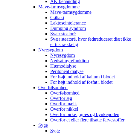
AK-behandling
Mave-tarmsygdomme
Mave-tarmsygdomme
Cøliaki
Laktoseintolerance
Dumping syndrom
Svær steatoré
Svær steatoré, hvor fedtreduceret diæt ikke
er tilstrækkelig
Nyresygdom
Nyresygdom
Nedsat nyrefunktion
Hæmodialyse
Peritoneal dialyse
For højt indhold af kalium i blodet
For højt indhold af fosfat i blodet
Overfølsomhed
Overfølsomhed
Overfor æg
Overfor mælk
Overfor nikkel
Overfor birke-, græs og bynkepollen
Overfor et eller flere tilsatte farvestoffer
Syge
Syge