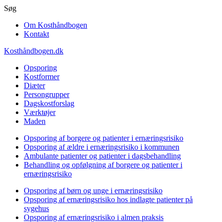
Gå
Søg
til
Om Kosthåndbogen
hovedindhold
Kontakt
Kosthåndbogen.dk
Opsporing
Kostformer
Diæter
Persongrupper
Dagskostforslag
Værktøjer
Maden
Opsporing af borgere og patienter i ernæringsrisiko
Opsporing af ældre i ernæringsrisiko i kommunen
Ambulante patienter og patienter i dagsbehandling
Behandling og opfølgning af borgere og patienter i
ernæringsrisiko
Opsporing af børn og unge i ernæringsrisiko
Opsporing af ernæringsrisiko hos indlagte patienter på
sygehus
Opsporing af ernæringsrisiko i almen praksis