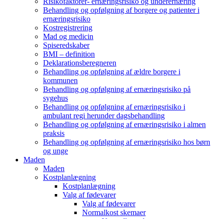
Risikofaktorer- ernæringsrisiko og underernæring
Behandling og opfølgning af borgere og patienter i
ernæringsrisiko
Kostregistrering
Mad og medicin
Spiseredskaber
BMI – definition
Deklarationsberegneren
Behandling og opfølgning af ældre borgere i
kommunen
Behandling og opfølgning af ernæringsrisiko på
sygehus
Behandling og opfølgning af ernæringsrisiko i
ambulant regi herunder dagsbehandling
Behandling og opfølgning af ernæringsrisiko i almen
praksis
Behandling og opfølgning af ernæringsrisiko hos børn
og unge
Maden
Maden
Kostplanlægning
Kostplanlægning
Valg af fødevarer
Valg af fødevarer
Normalkost skemaer