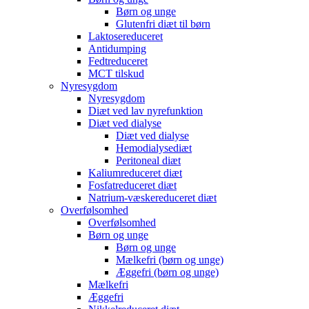
Børn og unge
Glutenfri diæt til børn
Laktosereduceret
Antidumping
Fedtreduceret
MCT tilskud
Nyresygdom
Nyresygdom
Diæt ved lav nyrefunktion
Diæt ved dialyse
Diæt ved dialyse
Hemodialysediæt
Peritoneal diæt
Kaliumreduceret diæt
Fosfatreduceret diæt
Natrium-væskereduceret diæt
Overfølsomhed
Overfølsomhed
Børn og unge
Børn og unge
Mælkefri (børn og unge)
Æggefri (børn og unge)
Mælkefri
Æggefri