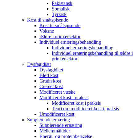
Pakistansk
Somalisk
Tyrkisk
Kost til småtspisende
Kost til småtspisende
Voksne
Ældre i primærsektor
Individuel ernæringsbehandling
Individuel ernæringsbehandling
Individuel ernæringsbehandling til ældre i
primærsektor
Dysfagidiæt
Dysfagidiæt
Blød kost
Gratin kost
Cremet kost
Modificeret væske
Modificeret kost i praksis
Modificeret kost i praksis
Teori om modificeret kost i praksis
Umodificeret kost
Supplerende ernæring
Supplerende ernæring
Mellemmåltider
Energi- og proteinberigelse