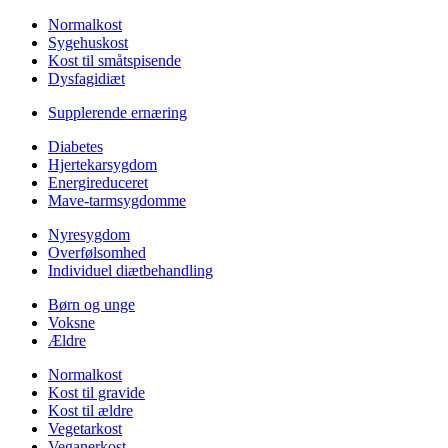
Normalkost
Sygehuskost
Kost til småtspisende
Dysfagidiæt
Supplerende ernæring
Diabetes
Hjertekarsygdom
Energireduceret
Mave-tarmsygdomme
Nyresygdom
Overfølsomhed
Individuel diætbehandling
Børn og unge
Voksne
Ældre
Normalkost
Kost til gravide
Kost til ældre
Vegetarkost
Veganerkost