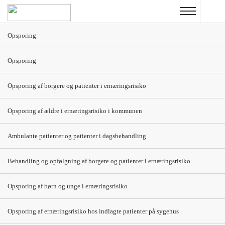
Gå
til
hovedindhold
Opsporing
Blød kost 7 MJ
Opsporing
Protein 20 E%
Fedt 49 E%
Kulhydrat 31 E%
Opsporing af borgere og patienter i ernæringsrisiko
Tidlig
Ernæringsdrik (125 ml)
morgen
Opsporing af ældre i ernæringsrisiko i kommunen
13 % af
Ambulante patienter og patienter i dagsbehandling
energi
Behandling og opfølgning af borgere og patienter i ernæringsrisiko
Morgen
1 portion ymer (50 g) med brun farin (5 g)
Opsporing af børn og unge i ernæringsrisiko
Franskbrød uden kerner og skorpe (20 g)
17 % af
Fedtstof (8 g smør/blød margarine)
Opsporing af ernæringsrisiko hos indlagte patienter på sygehus
energi