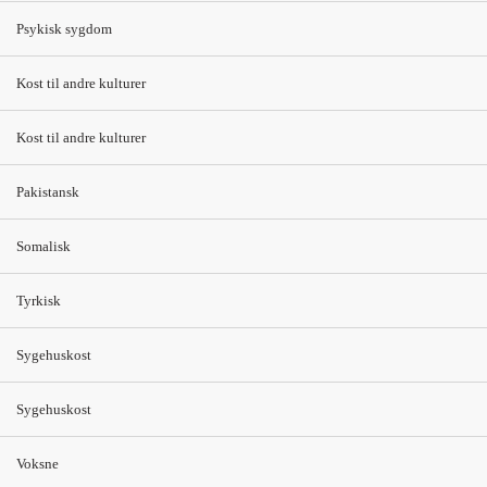
Skysovs med fløde (50 ml)
Psykisk sygdom
Kartoffelmos (25 g)
Kost til andre kulturer
1 glas sødmælk (100 ml)
Kost til andre kulturer
Sen aften
Kakaomælk (150 ml) med flødeskum (10
g)
Pakistansk
5 % af energi
Somalisk
”Nat”
Jordbærgrød (60 ml) med piskefløde (20
g)
Tyrkisk
6 % af energi
Sygehuskost
Sygehuskost
Voksne
Kontakt