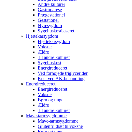
Andre kulturer
Gastroparese
Prægestationel
Gestationel
Nyresygdom
Sygehuskostbaseret
Hjertekarsygdom
Hjertekarsygdom
Voksne
Ældre
Til andre kulturer
Sygehuskost
Energireduceret
Ved forhøjede triglycerider
Kost ved AK-behandling
Energireduceret
Energireduceret
Voksne
Børn og unge
Ældre
Til andre kulturer
Mave-tarmsygdomme
Mave-tarmsygdomme
Glutenfri diæt til voksne
Børn og unge