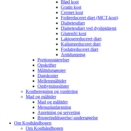
Blød kost
Gratin kost
Cremet kost
Fedtreduceret diæt (MCT-kost)
Diabetesdiæt
Diabetesdiæt ved dyslipidæmi
Glutenfri kost
Laktosereduceret diæt
Kaliumreduceret diæt
Fosfatreduceret diæt
Antidumping
Portionsstørrelser
Opskrifter
Måltidsmønster
Dagskoster
Mellemmåltider
Ombytningslister
Kostberegning og vurdering
Mad og måltider
Mad og måltider
Menuplanlægning
Anretning og servering
Brugerinddragelse/-undersøgelse
Om Kosthåndbogen
Om Kosthåndbogen