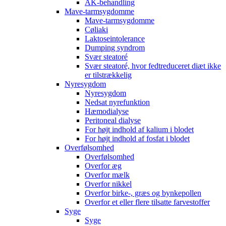
AK-behandling
Mave-tarmsygdomme
Mave-tarmsygdomme
Cøliaki
Laktoseintolerance
Dumping syndrom
Svær steatoré
Svær steatoré, hvor fedtreduceret diæt ikke
er tilstrækkelig
Nyresygdom
Nyresygdom
Nedsat nyrefunktion
Hæmodialyse
Peritoneal dialyse
For højt indhold af kalium i blodet
For højt indhold af fosfat i blodet
Overfølsomhed
Overfølsomhed
Overfor æg
Overfor mælk
Overfor nikkel
Overfor birke-, græs og bynkepollen
Overfor et eller flere tilsatte farvestoffer
Syge
Syge