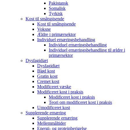
Pakistansk
Somalisk
Tyrkisk
Kost til småtspisende
Kost til småtspisende
Voksne
Ældre i primærsektor
Individuel ernæringsbehandling
Individuel ernæringsbehandling
Individuel ernæringsbehandling til ældre i
primærsektor
Dysfagidiæt
Dysfagidiæt
Blød kost
Gratin kost
Cremet kost
Modificeret væske
Modificeret kost i praksis
Modificeret kost i praksis
Teori om modificeret kost i praksis
Umodificeret kost
Supplerende ernæring
Supplerende ernæring
Mellemmåltider
Energi- og proteinberigelse