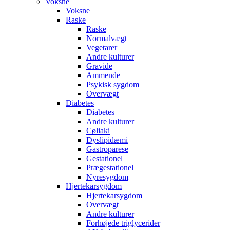
Voksne
Voksne
Raske
Raske
Normalvægt
Vegetarer
Andre kulturer
Gravide
Ammende
Psykisk sygdom
Overvægt
Diabetes
Diabetes
Andre kulturer
Cøliaki
Dyslipidæmi
Gastroparese
Gestationel
Prægestationel
Nyresygdom
Hjertekarsygdom
Hjertekarsygdom
Overvægt
Andre kulturer
Forhøjede triglycerider