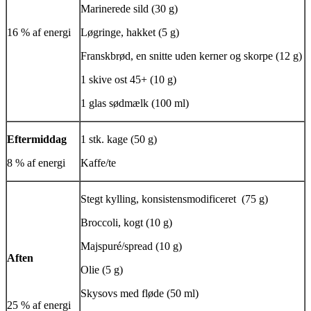
Marinerede sild (30 g)
16 % af energi
Løgringe, hakket (5 g)
Franskbrød, en snitte uden kerner og skorpe (12 g)
1 skive ost 45+ (10 g)
1 glas sødmælk (100 ml)
Eftermiddag
1 stk. kage (50 g)
8 % af energi
Kaffe/te
Stegt kylling,
konsistensmodificeret
(75 g)
Broccoli, kogt (10 g)
Majspuré/spread (10 g)
Aften
Olie (5 g)
Skysovs med fløde (50 ml)
25 % af energi