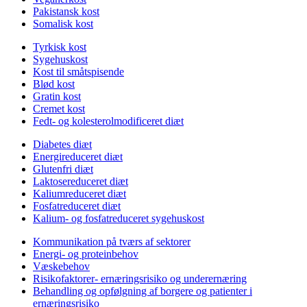
Pakistansk kost
Somalisk kost
Tyrkisk kost
Sygehuskost
Kost til småtspisende
Blød kost
Gratin kost
Cremet kost
Fedt- og kolesterolmodificeret diæt
Diabetes diæt
Energireduceret diæt
Glutenfri diæt
Laktosereduceret diæt
Kaliumreduceret diæt
Fosfatreduceret diæt
Kalium- og fosfatreduceret sygehuskost
Kommunikation på tværs af sektorer
Energi- og proteinbehov
Væskebehov
Risikofaktorer- ernæringsrisiko og underernæring
Behandling og opfølgning af borgere og patienter i
ernæringsrisiko