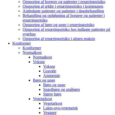
Opsporing af borgere og patienter i ernæringsrisiko
Opsporing af ældre i ernæringsrisiko i kommunen
Ambulante patienter og patienter i dagsbehandling
Behandling og opfølgning af borgere og patienter i
ernæringsrisiko
Opsporing af børn og unge i ernæringsrisiko
Opsporing af ernæringsrisiko hos indlagte patienter på
sygehus
Opsporing af ernæringsrisiko i almen praksis
Kostformer
Kostformer
Normalkost
Normalkost
Voksne
Voksne
Gravide
Ammende
Børn og unge
Børn og unge
Spædbørn og småbørn
Større børn
Vegetarkost
Vegetarkost
Lakto-ovo-vegetarisk
Veganer