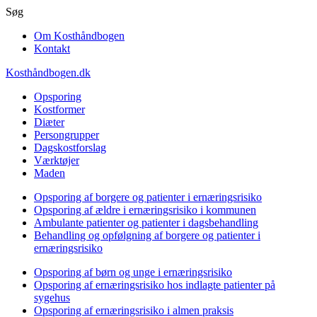
Gå
Søg
til
Om Kosthåndbogen
hovedindhold
Kontakt
Kosthåndbogen.dk
Opsporing
Kostformer
Diæter
Persongrupper
Dagskostforslag
Værktøjer
Maden
Opsporing af borgere og patienter i ernæringsrisiko
Opsporing af ældre i ernæringsrisiko i kommunen
Ambulante patienter og patienter i dagsbehandling
Behandling og opfølgning af borgere og patienter i
ernæringsrisiko
Opsporing af børn og unge i ernæringsrisiko
Opsporing af ernæringsrisiko hos indlagte patienter på
sygehus
Opsporing af ernæringsrisiko i almen praksis