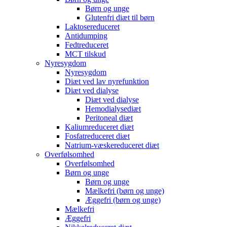
Børn og unge
Glutenfri diæt til børn
Laktosereduceret
Antidumping
Fedtreduceret
MCT tilskud
Nyresygdom
Nyresygdom
Diæt ved lav nyrefunktion
Diæt ved dialyse
Diæt ved dialyse
Hemodialysediæt
Peritoneal diæt
Kaliumreduceret diæt
Fosfatreduceret diæt
Natrium-væskereduceret diæt
Overfølsomhed
Overfølsomhed
Børn og unge
Børn og unge
Mælkefri (børn og unge)
Æggefri (børn og unge)
Mælkefri
Æggefri