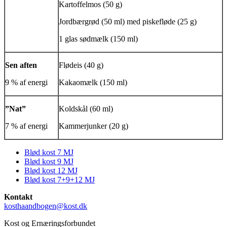
Kartoffelmos (50 g)
Jordbærgrød (50 ml) med piskefløde (25 g)
1 glas sødmælk (150 ml)
Sen aften
Flødeis (40 g)
9 % af energi
Kakaomælk (150 ml)
”Nat”
Koldskål (60 ml)
7 % af energi
Kammerjunker (20 g)
Blød kost 7 MJ
Blød kost 9 MJ
Side
Blød kost 12 MJ
menu
Blød kost 7+9+12 MJ
Kontakt
kosthaandbogen@kost.dk
Kost og Ernæringsforbundet