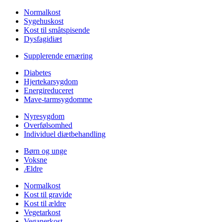
Normalkost
Sygehuskost
Kost til småtspisende
Dysfagidiæt
Supplerende ernæring
Diabetes
Hjertekarsygdom
Energireduceret
Mave-tarmsygdomme
Nyresygdom
Overfølsomhed
Individuel diætbehandling
Børn og unge
Voksne
Ældre
Normalkost
Kost til gravide
Kost til ældre
Vegetarkost
Veganerkost