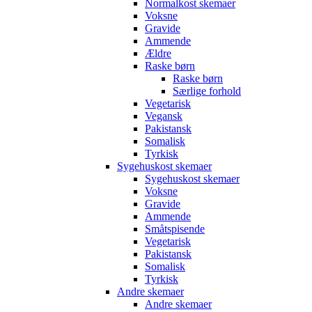
Normalkost skemaer
Voksne
Gravide
Ammende
Ældre
Raske børn
Raske børn
Særlige forhold
Vegetarisk
Vegansk
Pakistansk
Somalisk
Tyrkisk
Sygehuskost skemaer
Sygehuskost skemaer
Voksne
Gravide
Ammende
Småtspisende
Vegetarisk
Pakistansk
Somalisk
Tyrkisk
Andre skemaer
Andre skemaer