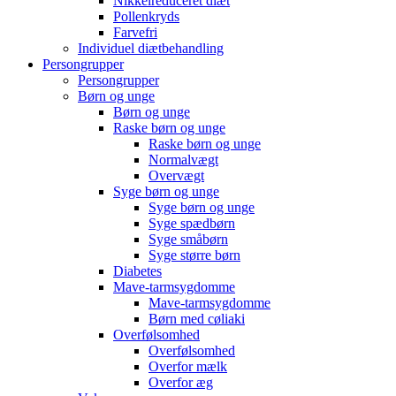
Nikkelreduceret diæt
Pollenkryds
Farvefri
Individuel diætbehandling
Persongrupper
Persongrupper
Børn og unge
Børn og unge
Raske børn og unge
Raske børn og unge
Normalvægt
Overvægt
Syge børn og unge
Syge børn og unge
Syge spædbørn
Syge småbørn
Syge større børn
Diabetes
Mave-tarmsygdomme
Mave-tarmsygdomme
Børn med cøliaki
Overfølsomhed
Overfølsomhed
Overfor mælk
Overfor æg