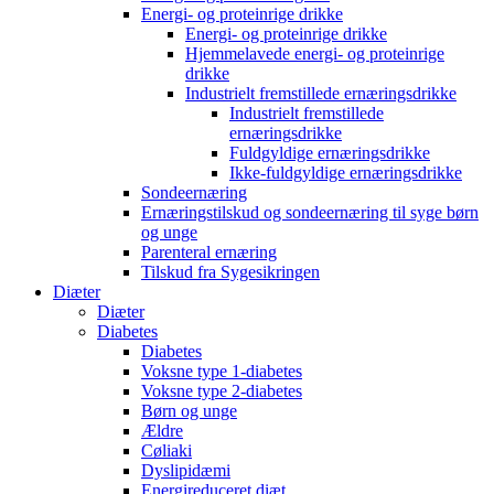
Energi- og proteinrige drikke
Energi- og proteinrige drikke
Hjemmelavede energi- og proteinrige
drikke
Industrielt fremstillede ernæringsdrikke
Industrielt fremstillede
ernæringsdrikke
Fuldgyldige ernæringsdrikke
Ikke-fuldgyldige ernæringsdrikke
Sondeernæring
Ernæringstilskud og sondeernæring til syge børn
og unge
Parenteral ernæring
Tilskud fra Sygesikringen
Diæter
Diæter
Diabetes
Diabetes
Voksne type 1-diabetes
Voksne type 2-diabetes
Børn og unge
Ældre
Cøliaki
Dyslipidæmi
Energireduceret diæt