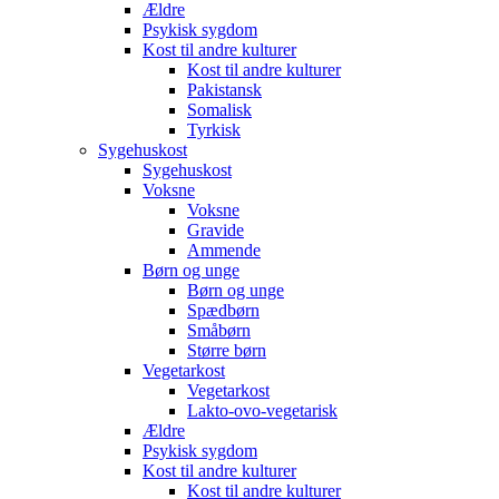
Ældre
Psykisk sygdom
Kost til andre kulturer
Kost til andre kulturer
Pakistansk
Somalisk
Tyrkisk
Sygehuskost
Sygehuskost
Voksne
Voksne
Gravide
Ammende
Børn og unge
Børn og unge
Spædbørn
Småbørn
Større børn
Vegetarkost
Vegetarkost
Lakto-ovo-vegetarisk
Ældre
Psykisk sygdom
Kost til andre kulturer
Kost til andre kulturer