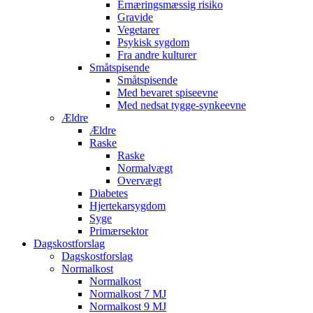
Ernæringsmæssig risiko
Gravide
Vegetarer
Psykisk sygdom
Fra andre kulturer
Småtspisende
Småtspisende
Med bevaret spiseevne
Med nedsat tygge-synkeevne
Ældre
Ældre
Raske
Raske
Normalvægt
Overvægt
Diabetes
Hjertekarsygdom
Syge
Primærsektor
Dagskostforslag
Dagskostforslag
Normalkost
Normalkost
Normalkost 7 MJ
Normalkost 9 MJ