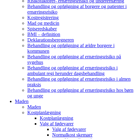
Risikofaktorer- ernæringsrisiko og underernæring
Behandling og opfølgning af borgere og patienter i
ernæringsrisiko
Kostregistrering
Mad og medicin
Spiseredskaber
BMI – definition
Deklarationsberegneren
Behandling og opfølgning af ældre borgere i
kommunen
Behandling og opfølgning af ernæringsrisiko på
sygehus
Behandling og opfølgning af ernæringsrisiko i
ambulant regi herunder dagsbehandling
Behandling og opfølgning af ernæringsrisiko i almen
praksis
Behandling og opfølgning af ernæringsrisiko hos børn
og unge
Maden
Maden
Kostplanlægning
Kostplanlægning
Valg af fødevarer
Valg af fødevarer
Normalkost skemaer