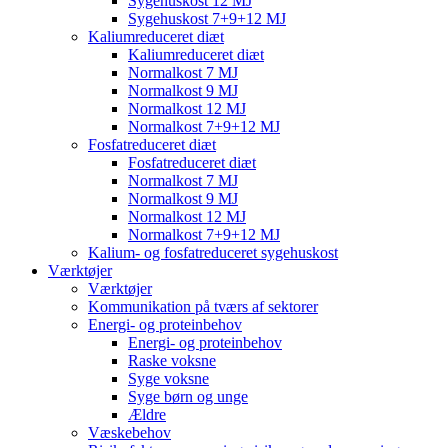
Sygehuskost 12 MJ
Sygehuskost 7+9+12 MJ
Kaliumreduceret diæt
Kaliumreduceret diæt
Normalkost 7 MJ
Normalkost 9 MJ
Normalkost 12 MJ
Normalkost 7+9+12 MJ
Fosfatreduceret diæt
Fosfatreduceret diæt
Normalkost 7 MJ
Normalkost 9 MJ
Normalkost 12 MJ
Normalkost 7+9+12 MJ
Kalium- og fosfatreduceret sygehuskost
Værktøjer
Værktøjer
Kommunikation på tværs af sektorer
Energi- og proteinbehov
Energi- og proteinbehov
Raske voksne
Syge voksne
Syge børn og unge
Ældre
Væskebehov