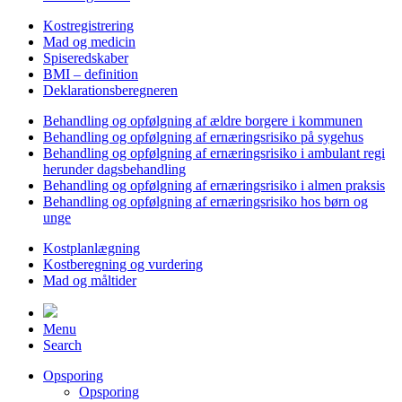
Kostregistrering
Mad og medicin
Spiseredskaber
BMI – definition
Deklarationsberegneren
Behandling og opfølgning af ældre borgere i kommunen
Behandling og opfølgning af ernæringsrisiko på sygehus
Behandling og opfølgning af ernæringsrisiko i ambulant regi
herunder dagsbehandling
Behandling og opfølgning af ernæringsrisiko i almen praksis
Behandling og opfølgning af ernæringsrisiko hos børn og
unge
Kostplanlægning
Kostberegning og vurdering
Mad og måltider
Menu
Search
Opsporing
Opsporing