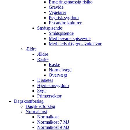
Ernæringsmæssig risiko
Gravide
Vegetarer
Psykisk sygdom
Fra andre kulturer
Småtspisende
Småtspisende
Med bevaret spiseevne
Med nedsat tygge-synkeevne
Ældre
Ældre
Raske
Raske
Normalvægt
Overvægt
Diabetes
Hjertekarsygdom
Syge
Primærsektor
Dagskostforslag
Dagskostforslag
Normalkost
Normalkost
Normalkost 7 MJ
Normalkost 9 MJ