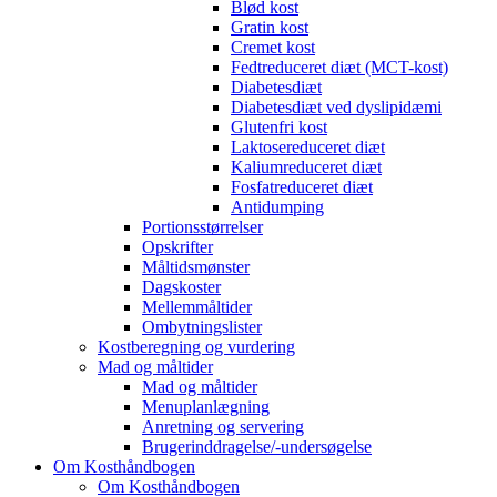
Blød kost
Gratin kost
Cremet kost
Fedtreduceret diæt (MCT-kost)
Diabetesdiæt
Diabetesdiæt ved dyslipidæmi
Glutenfri kost
Laktosereduceret diæt
Kaliumreduceret diæt
Fosfatreduceret diæt
Antidumping
Portionsstørrelser
Opskrifter
Måltidsmønster
Dagskoster
Mellemmåltider
Ombytningslister
Kostberegning og vurdering
Mad og måltider
Mad og måltider
Menuplanlægning
Anretning og servering
Brugerinddragelse/-undersøgelse
Om Kosthåndbogen
Om Kosthåndbogen