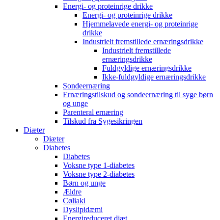
Energi- og proteinrige drikke
Energi- og proteinrige drikke
Hjemmelavede energi- og proteinrige
drikke
Industrielt fremstillede ernæringsdrikke
Industrielt fremstillede
ernæringsdrikke
Fuldgyldige ernæringsdrikke
Ikke-fuldgyldige ernæringsdrikke
Sondeernæring
Ernæringstilskud og sondeernæring til syge børn
og unge
Parenteral ernæring
Tilskud fra Sygesikringen
Diæter
Diæter
Diabetes
Diabetes
Voksne type 1-diabetes
Voksne type 2-diabetes
Børn og unge
Ældre
Cøliaki
Dyslipidæmi
Energireduceret diæt