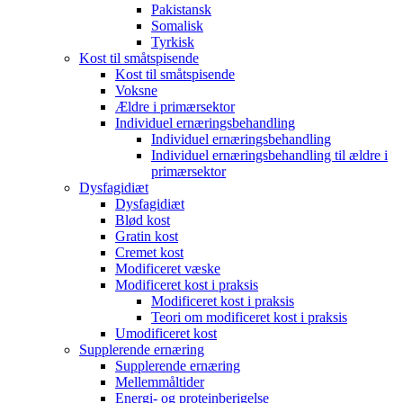
Pakistansk
Somalisk
Tyrkisk
Kost til småtspisende
Kost til småtspisende
Voksne
Ældre i primærsektor
Individuel ernæringsbehandling
Individuel ernæringsbehandling
Individuel ernæringsbehandling til ældre i
primærsektor
Dysfagidiæt
Dysfagidiæt
Blød kost
Gratin kost
Cremet kost
Modificeret væske
Modificeret kost i praksis
Modificeret kost i praksis
Teori om modificeret kost i praksis
Umodificeret kost
Supplerende ernæring
Supplerende ernæring
Mellemmåltider
Energi- og proteinberigelse