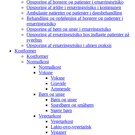
Opsporing af borgere og patienter i ernæringsrisiko
Opsporing af ældre i ernæringsrisiko i kommunen
Ambulante patienter og patienter i dagsbehandling
Behandling og opfølgning af borgere og patienter i
ernæringsrisiko
Opsporing af børn og unge i ernæringsrisiko
Opsporing af ernæringsrisiko hos indlagte patienter på
sygehus
Opsporing af ernæringsrisiko i almen praksis
Kostformer
Kostformer
Normalkost
Normalkost
Voksne
Voksne
Gravide
Ammende
Børn og unge
Børn og unge
Spædbørn og småbørn
Større børn
Vegetarkost
Vegetarkost
Lakto-ovo-vegetarisk
Veganer