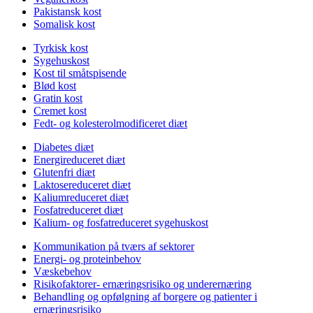
Pakistansk kost
Somalisk kost
Tyrkisk kost
Sygehuskost
Kost til småtspisende
Blød kost
Gratin kost
Cremet kost
Fedt- og kolesterolmodificeret diæt
Diabetes diæt
Energireduceret diæt
Glutenfri diæt
Laktosereduceret diæt
Kaliumreduceret diæt
Fosfatreduceret diæt
Kalium- og fosfatreduceret sygehuskost
Kommunikation på tværs af sektorer
Energi- og proteinbehov
Væskebehov
Risikofaktorer- ernæringsrisiko og underernæring
Behandling og opfølgning af borgere og patienter i
ernæringsrisiko