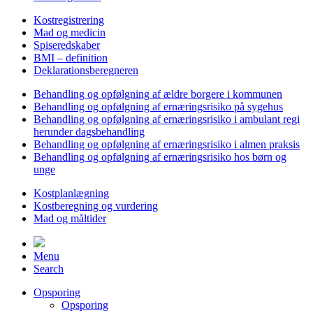
Kostregistrering
Mad og medicin
Spiseredskaber
BMI – definition
Deklarationsberegneren
Behandling og opfølgning af ældre borgere i kommunen
Behandling og opfølgning af ernæringsrisiko på sygehus
Behandling og opfølgning af ernæringsrisiko i ambulant regi
herunder dagsbehandling
Behandling og opfølgning af ernæringsrisiko i almen praksis
Behandling og opfølgning af ernæringsrisiko hos børn og
unge
Kostplanlægning
Kostberegning og vurdering
Mad og måltider
Menu
Search
Opsporing
Opsporing