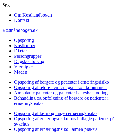
Gå
Søg
til
Om Kosthåndbogen
hovedindhold
Kontakt
Kosthåndbogen.dk
Opsporing
Kostformer
Diæter
Persongrupper
Dagskostforslag
Værktøjer
Maden
Opsporing af borgere og patienter i ernæringsrisiko
Opsporing af ældre i ernæringsrisiko i kommunen
Ambulante patienter og patienter i dagsbehandling
Behandling og opfølgning af borgere og patienter i
ernæringsrisiko
Opsporing af børn og unge i ernæringsrisiko
Opsporing af ernæringsrisiko hos indlagte patienter på
sygehus
Opsporing af ernæringsrisiko i almen praksis