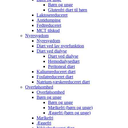
Børn og unge
Glutenfri diæt til børn
Laktosereduceret
Antidumping
Fedtreduceret
MCT tilskud
Nyresygdom
Nyresygdom
Diæt ved lav nyrefunktion
Diæt ved dialyse
Diæt ved dialyse
Hemodialysediæt
Peritoneal diæt
Kaliumreduceret diæt
Fosfatreduceret diæt
Natrium-væskereduceret diæt
Overfølsomhed
Overfølsomhed
Børn og unge
Børn og unge
Mælkefri (børn og unge)
Æggefri (børn og unge)
Mælkefri
Æggefri