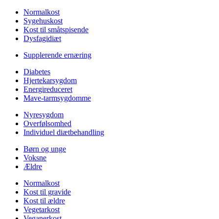
Normalkost
Sygehuskost
Kost til småtspisende
Dysfagidiæt
Supplerende ernæring
Diabetes
Hjertekarsygdom
Energireduceret
Mave-tarmsygdomme
Nyresygdom
Overfølsomhed
Individuel diætbehandling
Børn og unge
Voksne
Ældre
Normalkost
Kost til gravide
Kost til ældre
Vegetarkost
Veganerkost