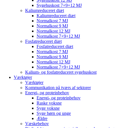
Sygehuskost 12 MJ
Sygehuskost 7+9+12 MJ
Kaliumreduceret diæt
Kaliumreduceret diæt
Normalkost 7 MJ
Normalkost 9 MJ
Normalkost 12 MJ
Normalkost 7+9+12 MJ
Fosfatreduceret diæt
Fosfatreduceret diæt
Normalkost 7 MJ
Normalkost 9 MJ
Normalkost 12 MJ
Normalkost 7+9+12 MJ
Kalium- og fosfatreduceret sygehuskost
Værktøjer
Værktøjer
Kommunikation på tværs af sektorer
Energi- og proteinbehov
Energi- og proteinbehov
Raske voksne
Syge voksne
Syge børn og unge
Ældre
Væskebehov