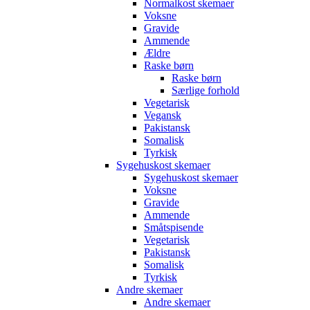
Normalkost skemaer
Voksne
Gravide
Ammende
Ældre
Raske børn
Raske børn
Særlige forhold
Vegetarisk
Vegansk
Pakistansk
Somalisk
Tyrkisk
Sygehuskost skemaer
Sygehuskost skemaer
Voksne
Gravide
Ammende
Småtspisende
Vegetarisk
Pakistansk
Somalisk
Tyrkisk
Andre skemaer
Andre skemaer