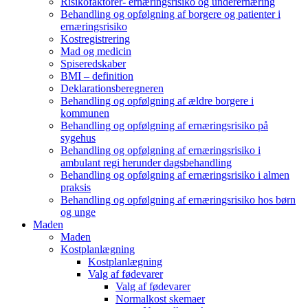
Risikofaktorer- ernæringsrisiko og underernæring
Behandling og opfølgning af borgere og patienter i
ernæringsrisiko
Kostregistrering
Mad og medicin
Spiseredskaber
BMI – definition
Deklarationsberegneren
Behandling og opfølgning af ældre borgere i
kommunen
Behandling og opfølgning af ernæringsrisiko på
sygehus
Behandling og opfølgning af ernæringsrisiko i
ambulant regi herunder dagsbehandling
Behandling og opfølgning af ernæringsrisiko i almen
praksis
Behandling og opfølgning af ernæringsrisiko hos børn
og unge
Maden
Maden
Kostplanlægning
Kostplanlægning
Valg af fødevarer
Valg af fødevarer
Normalkost skemaer