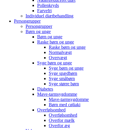
Nikkelreduceret diæt
Pollenkryds
Farvefri
Individuel diætbehandling
Persongrupper
Persongrupper
Børn og unge
Børn og unge
Raske børn og unge
Raske børn og unge
Normalvægt
Overvægt
Syge børn og unge
Syge børn og unge
Syge spædbørn
Syge småbørn
Syge større børn
Diabetes
Mave-tarmsygdomme
Mave-tarmsygdomme
Børn med cøliaki
Overfølsomhed
Overfølsomhed
Overfor mælk
Overfor æg