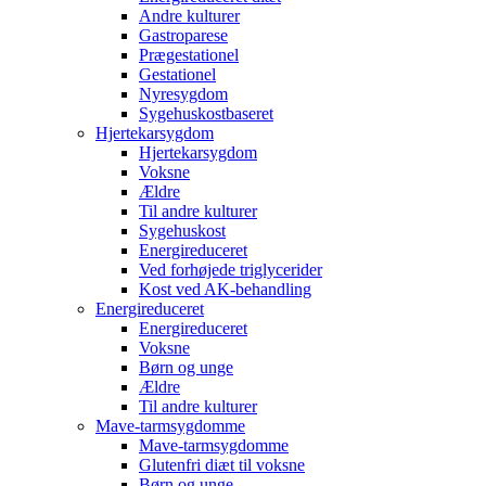
Andre kulturer
Gastroparese
Prægestationel
Gestationel
Nyresygdom
Sygehuskostbaseret
Hjertekarsygdom
Hjertekarsygdom
Voksne
Ældre
Til andre kulturer
Sygehuskost
Energireduceret
Ved forhøjede triglycerider
Kost ved AK-behandling
Energireduceret
Energireduceret
Voksne
Børn og unge
Ældre
Til andre kulturer
Mave-tarmsygdomme
Mave-tarmsygdomme
Glutenfri diæt til voksne
Børn og unge