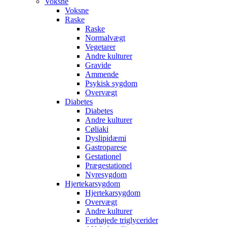
Voksne
Voksne
Raske
Raske
Normalvægt
Vegetarer
Andre kulturer
Gravide
Ammende
Psykisk sygdom
Overvægt
Diabetes
Diabetes
Andre kulturer
Cøliaki
Dyslipidæmi
Gastroparese
Gestationel
Prægestationel
Nyresygdom
Hjertekarsygdom
Hjertekarsygdom
Overvægt
Andre kulturer
Forhøjede triglycerider