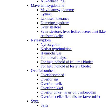
AK-behandling
Mave-tarmsygdomme
Mave-tarmsygdomme
Cøliaki
Laktoseintolerance
Dumping syndrom
Svær steatoré
Svær steatoré, hvor fedtreduceret diæt ikke
er tilstrækkelig
Nyresygdom
Nyresygdom
Nedsat nyrefunktion
Hæmodialyse
Peritoneal dialyse
For højt indhold af kalium i blodet
For højt indhold af fosfat i blodet
Overfølsomhed
Overfølsomhed
Overfor æg
Overfor mælk
Overfor nikkel
Overfor birke-, græs og bynkepollen
Overfor et eller flere tilsatte farvestoffer
Syge
Syge