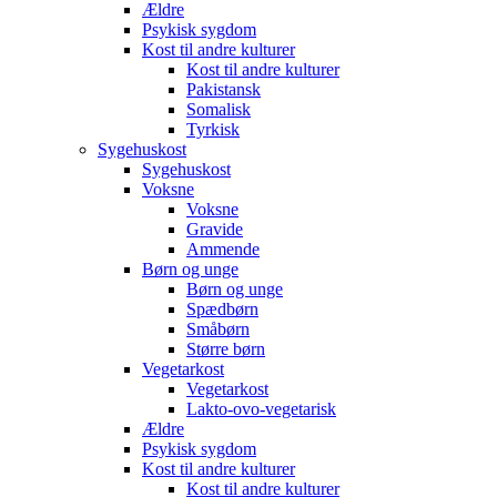
Ældre
Psykisk sygdom
Kost til andre kulturer
Kost til andre kulturer
Pakistansk
Somalisk
Tyrkisk
Sygehuskost
Sygehuskost
Voksne
Voksne
Gravide
Ammende
Børn og unge
Børn og unge
Spædbørn
Småbørn
Større børn
Vegetarkost
Vegetarkost
Lakto-ovo-vegetarisk
Ældre
Psykisk sygdom
Kost til andre kulturer
Kost til andre kulturer