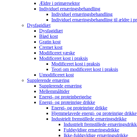
Ældre i primærsektor
Individuel ernæringsbehandling
Individuel ernæringsbehandling
Individuel ernæringsbehandling til ældre i p
Dysfagidiæt
Dysfagidiæt
Blød kost
Gratin kost
Cremet kost
Modificeret væske
Modificeret kost i praksis
Modificeret kost i praksis
Teori om modificeret kost i praksis
Umodificeret kost
Supplerende ernæring
Supplerende ernæring
Mellemmåltider
Energi- og proteinberigelse
Energi- og proteinrige drikke
Energi- og proteinrige drikke
Hjemmelavede energi- og proteinrige drikke
Industrielt fremstillede ernæringsdrikke
Industrielt fremstillede ernæringsdrikk
Fuldgyldige ernæringsdrikke
Ikke-fuldgyldige ernæringsdrikke