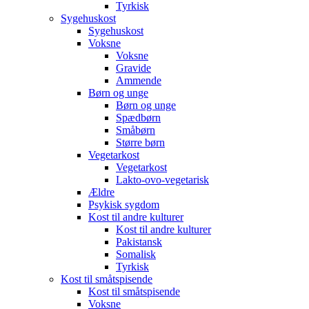
Tyrkisk
Sygehuskost
Sygehuskost
Voksne
Voksne
Gravide
Ammende
Børn og unge
Børn og unge
Spædbørn
Småbørn
Større børn
Vegetarkost
Vegetarkost
Lakto-ovo-vegetarisk
Ældre
Psykisk sygdom
Kost til andre kulturer
Kost til andre kulturer
Pakistansk
Somalisk
Tyrkisk
Kost til småtspisende
Kost til småtspisende
Voksne