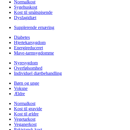
Normalkost
Sygehuskost
Kost til småtspisende
Dysfagidiæt
Supplerende ernæring
Diabetes
Hjertekarsygdom
Energireduceret
Mave-tarmsygdomme
Nyresygdom
Overfølsomhed
Individuel diætbehandling
Børn og unge
Voksne
Ældre
Normalkost
Kost til gravide
Kost til ældre
Vegetarkost
Veganerkost
Pakistansk kost