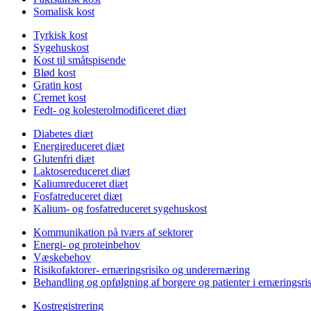
Somalisk kost
Tyrkisk kost
Sygehuskost
Kost til småtspisende
Blød kost
Gratin kost
Cremet kost
Fedt- og kolesterolmodificeret diæt
Diabetes diæt
Energireduceret diæt
Glutenfri diæt
Laktosereduceret diæt
Kaliumreduceret diæt
Fosfatreduceret diæt
Kalium- og fosfatreduceret sygehuskost
Kommunikation på tværs af sektorer
Energi- og proteinbehov
Væskebehov
Risikofaktorer- ernæringsrisiko og underernæring
Behandling og opfølgning af borgere og patienter i ernæringsri
Kostregistrering