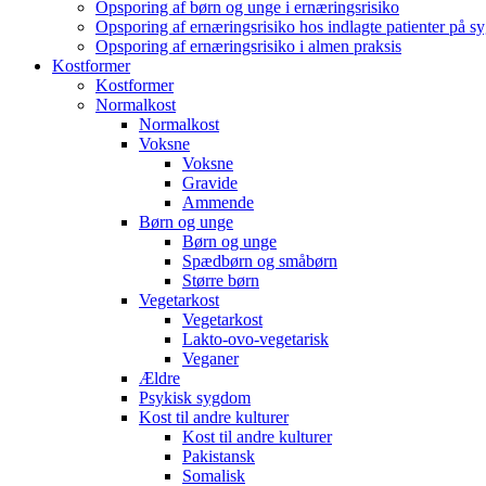
Opsporing af børn og unge i ernæringsrisiko
Opsporing af ernæringsrisiko hos indlagte patienter på s
Opsporing af ernæringsrisiko i almen praksis
Kostformer
Kostformer
Normalkost
Normalkost
Voksne
Voksne
Gravide
Ammende
Børn og unge
Børn og unge
Spædbørn og småbørn
Større børn
Vegetarkost
Vegetarkost
Lakto-ovo-vegetarisk
Veganer
Ældre
Psykisk sygdom
Kost til andre kulturer
Kost til andre kulturer
Pakistansk
Somalisk