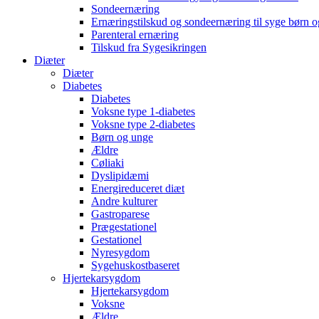
Sondeernæring
Ernæringstilskud og sondeernæring til syge børn 
Parenteral ernæring
Tilskud fra Sygesikringen
Diæter
Diæter
Diabetes
Diabetes
Voksne type 1-diabetes
Voksne type 2-diabetes
Børn og unge
Ældre
Cøliaki
Dyslipidæmi
Energireduceret diæt
Andre kulturer
Gastroparese
Prægestationel
Gestationel
Nyresygdom
Sygehuskostbaseret
Hjertekarsygdom
Hjertekarsygdom
Voksne
Ældre