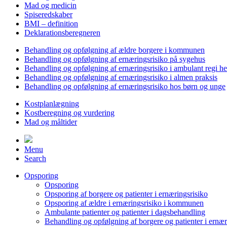
Mad og medicin
Spiseredskaber
BMI – definition
Deklarationsberegneren
Behandling og opfølgning af ældre borgere i kommunen
Behandling og opfølgning af ernæringsrisiko på sygehus
Behandling og opfølgning af ernæringsrisiko i ambulant regi h
Behandling og opfølgning af ernæringsrisiko i almen praksis
Behandling og opfølgning af ernæringsrisiko hos børn og unge
Kostplanlægning
Kostberegning og vurdering
Mad og måltider
Menu
Search
Opsporing
Opsporing
Opsporing af borgere og patienter i ernæringsrisiko
Opsporing af ældre i ernæringsrisiko i kommunen
Ambulante patienter og patienter i dagsbehandling
Behandling og opfølgning af borgere og patienter i ernær