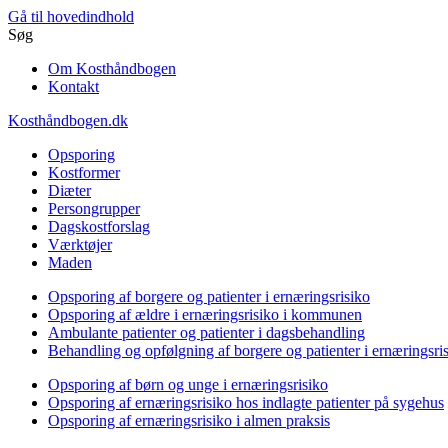
Gå til hovedindhold
Søg
Om Kosthåndbogen
Kontakt
Kosthåndbogen.dk
Opsporing
Kostformer
Diæter
Persongrupper
Dagskostforslag
Værktøjer
Maden
Opsporing af borgere og patienter i ernæringsrisiko
Opsporing af ældre i ernæringsrisiko i kommunen
Ambulante patienter og patienter i dagsbehandling
Behandling og opfølgning af borgere og patienter i ernæringsri
Opsporing af børn og unge i ernæringsrisiko
Opsporing af ernæringsrisiko hos indlagte patienter på sygehus
Opsporing af ernæringsrisiko i almen praksis