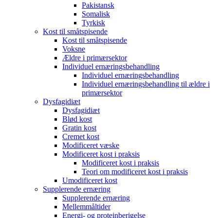
Pakistansk
Somalisk
Tyrkisk
Kost til småtspisende
Kost til småtspisende
Voksne
Ældre i primærsektor
Individuel ernæringsbehandling
Individuel ernæringsbehandling
Individuel ernæringsbehandling til ældre i
primærsektor
Dysfagidiæt
Dysfagidiæt
Blød kost
Gratin kost
Cremet kost
Modificeret væske
Modificeret kost i praksis
Modificeret kost i praksis
Teori om modificeret kost i praksis
Umodificeret kost
Supplerende ernæring
Supplerende ernæring
Mellemmåltider
Energi- og proteinberigelse