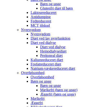
Børn og unge
Glutenfri diæt til børn
Laktosereduceret
Antidumping
Fedtreduceret
MCT tilskud
Nyresygdom
Nyresygdom
Diæt ved lav nyrefunktion
Diæt ved dialyse
Diæt ved dialyse
Hemodialysediæt
Peritoneal diæt
Kaliumreduceret diæt
Fosfatreduceret diæt
Natrium-væskereduceret diæt
Overfølsomhed
Overfølsomhed
Børn og unge
Børn og unge
Mælkefri (børn og unge)
Æggefri (børn og unge)
Mælkefri
Æggefri