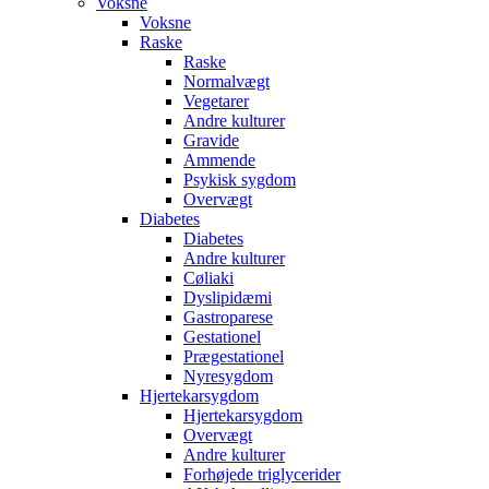
Voksne
Voksne
Raske
Raske
Normalvægt
Vegetarer
Andre kulturer
Gravide
Ammende
Psykisk sygdom
Overvægt
Diabetes
Diabetes
Andre kulturer
Cøliaki
Dyslipidæmi
Gastroparese
Gestationel
Prægestationel
Nyresygdom
Hjertekarsygdom
Hjertekarsygdom
Overvægt
Andre kulturer
Forhøjede triglycerider