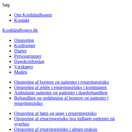
Gå
Søg
til
Om Kosthåndbogen
hovedindhold
Kontakt
Kosthåndbogen.dk
Opsporing
Kostformer
Diæter
Persongrupper
Dagskostforslag
Værktøjer
Maden
Opsporing af borgere og patienter i ernæringsrisiko
Opsporing af ældre i ernæringsrisiko i kommunen
Ambulante patienter og patienter i dagsbehandling
Behandling og opfølgning af borgere og patienter i
ernæringsrisiko
Opsporing af børn og unge i ernæringsrisiko
Opsporing af ernæringsrisiko hos indlagte patienter på
sygehus
Opsporing af ernæringsrisiko i almen praksis