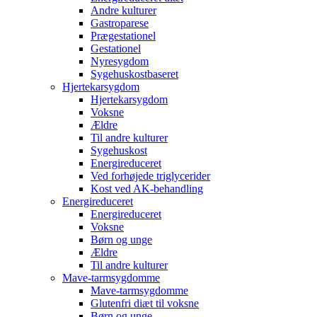
Andre kulturer
Gastroparese
Prægestationel
Gestationel
Nyresygdom
Sygehuskostbaseret
Hjertekarsygdom
Hjertekarsygdom
Voksne
Ældre
Til andre kulturer
Sygehuskost
Energireduceret
Ved forhøjede triglycerider
Kost ved AK-behandling
Energireduceret
Energireduceret
Voksne
Børn og unge
Ældre
Til andre kulturer
Mave-tarmsygdomme
Mave-tarmsygdomme
Glutenfri diæt til voksne
Børn og unge