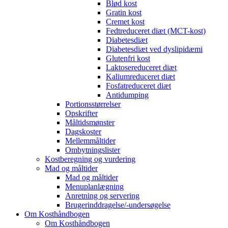
Blød kost
Gratin kost
Cremet kost
Fedtreduceret diæt (MCT-kost)
Diabetesdiæt
Diabetesdiæt ved dyslipidæmi
Glutenfri kost
Laktosereduceret diæt
Kaliumreduceret diæt
Fosfatreduceret diæt
Antidumping
Portionsstørrelser
Opskrifter
Måltidsmønster
Dagskoster
Mellemmåltider
Ombytningslister
Kostberegning og vurdering
Mad og måltider
Mad og måltider
Menuplanlægning
Anretning og servering
Brugerinddragelse/-undersøgelse
Om Kosthåndbogen
Om Kosthåndbogen