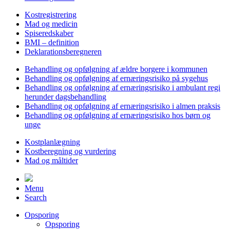
Kostregistrering
Mad og medicin
Spiseredskaber
BMI – definition
Deklarationsberegneren
Behandling og opfølgning af ældre borgere i kommunen
Behandling og opfølgning af ernæringsrisiko på sygehus
Behandling og opfølgning af ernæringsrisiko i ambulant regi
herunder dagsbehandling
Behandling og opfølgning af ernæringsrisiko i almen praksis
Behandling og opfølgning af ernæringsrisiko hos børn og
unge
Kostplanlægning
Kostberegning og vurdering
Mad og måltider
Menu
Search
Opsporing
Opsporing