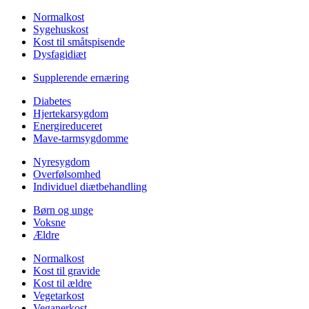
Normalkost
Sygehuskost
Kost til småtspisende
Dysfagidiæt
Supplerende ernæring
Diabetes
Hjertekarsygdom
Energireduceret
Mave-tarmsygdomme
Nyresygdom
Overfølsomhed
Individuel diætbehandling
Børn og unge
Voksne
Ældre
Normalkost
Kost til gravide
Kost til ældre
Vegetarkost
Veganerkost