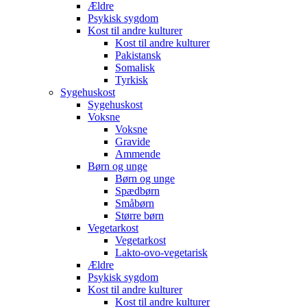
Ældre
Psykisk sygdom
Kost til andre kulturer
Kost til andre kulturer
Pakistansk
Somalisk
Tyrkisk
Sygehuskost
Sygehuskost
Voksne
Voksne
Gravide
Ammende
Børn og unge
Børn og unge
Spædbørn
Småbørn
Større børn
Vegetarkost
Vegetarkost
Lakto-ovo-vegetarisk
Ældre
Psykisk sygdom
Kost til andre kulturer
Kost til andre kulturer