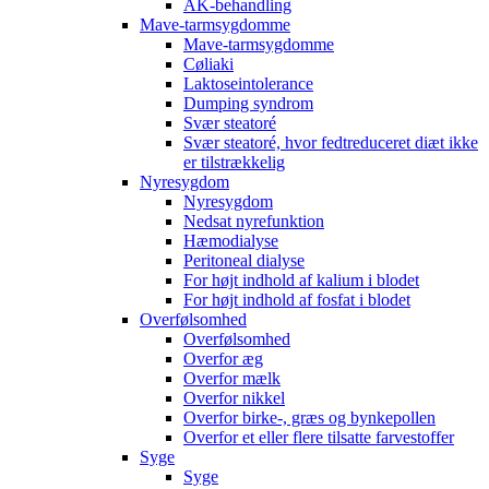
AK-behandling
Mave-tarmsygdomme
Mave-tarmsygdomme
Cøliaki
Laktoseintolerance
Dumping syndrom
Svær steatoré
Svær steatoré, hvor fedtreduceret diæt ikke
er tilstrækkelig
Nyresygdom
Nyresygdom
Nedsat nyrefunktion
Hæmodialyse
Peritoneal dialyse
For højt indhold af kalium i blodet
For højt indhold af fosfat i blodet
Overfølsomhed
Overfølsomhed
Overfor æg
Overfor mælk
Overfor nikkel
Overfor birke-, græs og bynkepollen
Overfor et eller flere tilsatte farvestoffer
Syge
Syge