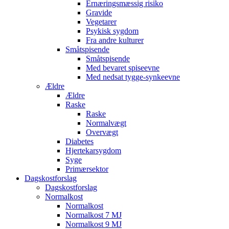
Ernæringsmæssig risiko
Gravide
Vegetarer
Psykisk sygdom
Fra andre kulturer
Småtspisende
Småtspisende
Med bevaret spiseevne
Med nedsat tygge-synkeevne
Ældre
Ældre
Raske
Raske
Normalvægt
Overvægt
Diabetes
Hjertekarsygdom
Syge
Primærsektor
Dagskostforslag
Dagskostforslag
Normalkost
Normalkost
Normalkost 7 MJ
Normalkost 9 MJ