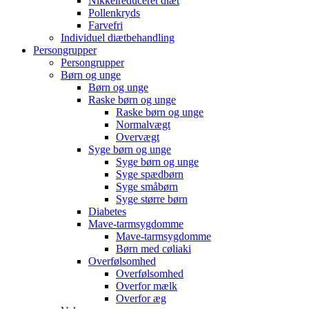
Nikkelreduceret diæt
Pollenkryds
Farvefri
Individuel diætbehandling
Persongrupper
Persongrupper
Børn og unge
Børn og unge
Raske børn og unge
Raske børn og unge
Normalvægt
Overvægt
Syge børn og unge
Syge børn og unge
Syge spædbørn
Syge småbørn
Syge større børn
Diabetes
Mave-tarmsygdomme
Mave-tarmsygdomme
Børn med cøliaki
Overfølsomhed
Overfølsomhed
Overfor mælk
Overfor æg