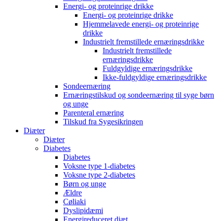
Energi- og proteinrige drikke
Energi- og proteinrige drikke
Hjemmelavede energi- og proteinrige
drikke
Industrielt fremstillede ernæringsdrikke
Industrielt fremstillede
ernæringsdrikke
Fuldgyldige ernæringsdrikke
Ikke-fuldgyldige ernæringsdrikke
Sondeernæring
Ernæringstilskud og sondeernæring til syge børn
og unge
Parenteral ernæring
Tilskud fra Sygesikringen
Diæter
Diæter
Diabetes
Diabetes
Voksne type 1-diabetes
Voksne type 2-diabetes
Børn og unge
Ældre
Cøliaki
Dyslipidæmi
Energireduceret diæt