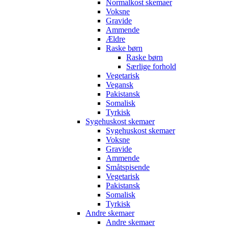
Normalkost skemaer
Voksne
Gravide
Ammende
Ældre
Raske børn
Raske børn
Særlige forhold
Vegetarisk
Vegansk
Pakistansk
Somalisk
Tyrkisk
Sygehuskost skemaer
Sygehuskost skemaer
Voksne
Gravide
Ammende
Småtspisende
Vegetarisk
Pakistansk
Somalisk
Tyrkisk
Andre skemaer
Andre skemaer