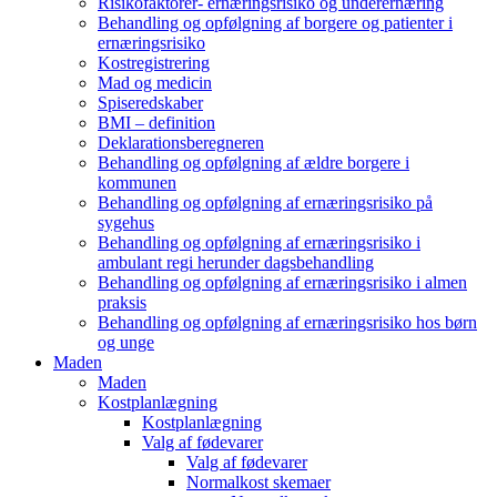
Risikofaktorer- ernæringsrisiko og underernæring
Behandling og opfølgning af borgere og patienter i
ernæringsrisiko
Kostregistrering
Mad og medicin
Spiseredskaber
BMI – definition
Deklarationsberegneren
Behandling og opfølgning af ældre borgere i
kommunen
Behandling og opfølgning af ernæringsrisiko på
sygehus
Behandling og opfølgning af ernæringsrisiko i
ambulant regi herunder dagsbehandling
Behandling og opfølgning af ernæringsrisiko i almen
praksis
Behandling og opfølgning af ernæringsrisiko hos børn
og unge
Maden
Maden
Kostplanlægning
Kostplanlægning
Valg af fødevarer
Valg af fødevarer
Normalkost skemaer