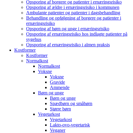
Opsporing af borgere og patienter i ernæringsrisiko
Opsporing af ældre i ernæringsrisiko i kommunen
Ambulante patienter og patienter i dagsbehandling
Behandling og opfølgning af borgere og patienter i
ernæringsrisiko
Opsporing af børn og unge i ernæringsrisiko
Opsporing af ernæringsrisiko hos indlagte patienter på
sygehus
Opsporing af ernæringsrisiko i almen praksis
Kostformer
Kostformer
Normalkost
Normalkost
Voksne
Voksne
Gravide
Ammende
Børn og unge
Børn og unge
Spædbørn og småbørn
Større børn
Vegetarkost
Vegetarkost
Lakto-ovo-vegetarisk
Veganer