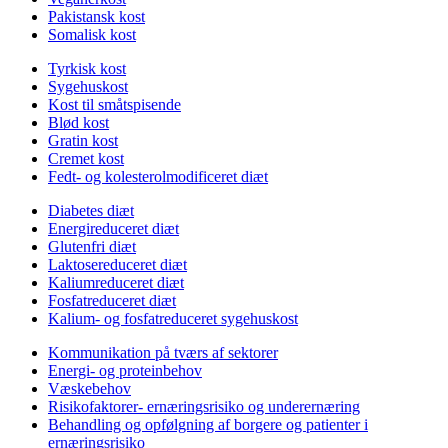
Pakistansk kost
Somalisk kost
Tyrkisk kost
Sygehuskost
Kost til småtspisende
Blød kost
Gratin kost
Cremet kost
Fedt- og kolesterolmodificeret diæt
Diabetes diæt
Energireduceret diæt
Glutenfri diæt
Laktosereduceret diæt
Kaliumreduceret diæt
Fosfatreduceret diæt
Kalium- og fosfatreduceret sygehuskost
Kommunikation på tværs af sektorer
Energi- og proteinbehov
Væskebehov
Risikofaktorer- ernæringsrisiko og underernæring
Behandling og opfølgning af borgere og patienter i
ernæringsrisiko