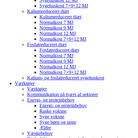
Sygehuskost 12 MJ
Sygehuskost 7+9+12 MJ
Kaliumreduceret diæt
Kaliumreduceret diæt
Normalkost 7 MJ
Normalkost 9 MJ
Normalkost 12 MJ
Normalkost 7+9+12 MJ
Fosfatreduceret diæt
Fosfatreduceret diæt
Normalkost 7 MJ
Normalkost 9 MJ
Normalkost 12 MJ
Normalkost 7+9+12 MJ
Kalium- og fosfatreduceret sygehuskost
Værktøjer
Værktøjer
Kommunikation på tværs af sektorer
Energi- og proteinbehov
Energi- og proteinbehov
Raske voksne
Syge voksne
Syge børn og unge
Ældre
Væskebehov