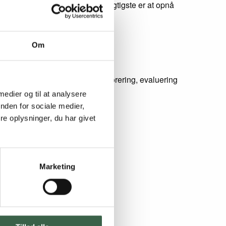
leret med MCT-fedtstof. Det vigtigste er at opnå
ocentfordeling.
Om
kal følges med henblik på monitorering, evaluering
 medier og til at analysere
nden for sociale medier,
e oplysninger, du har givet
Marketing