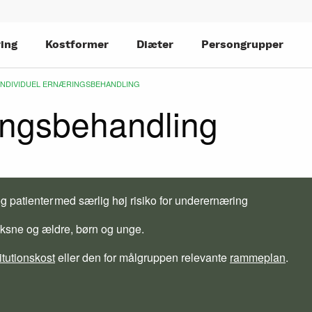
ing
Kostformer
Diæter
Persongrupper
CURRENT:
INDIVIDUEL ERNÆRINGSBEHANDLING
ingsbehandling
g patienter med særlig høj risiko for underernæring
voksne og ældre, børn og unge.
itutionskost
eller den for målgruppen relevante
rammeplan
.