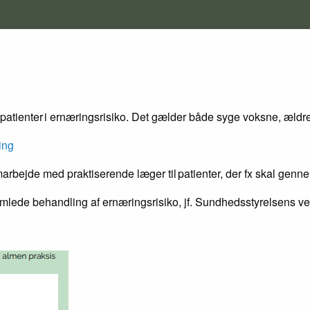
 patienter i ernæringsrisiko. Det gælder både syge voksne, æld
ing
rbejde med praktiserende læger til patienter, der fx skal genn
mlede behandling af ernæringsrisiko, jf. Sundhedsstyrelsens ve