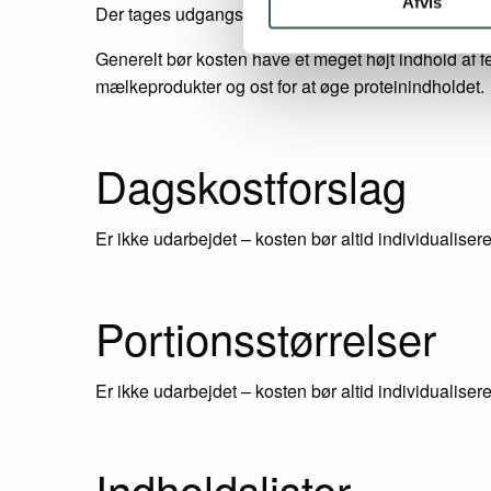
Afvis
Der tages udgangspunkt i patientens nuværende ko
Generelt bør kosten have et meget højt indhold af fe
mælkeprodukter og ost for at øge proteinindholdet.
Dagskostforslag
Er ikke udarbejdet – kosten bør altid individualiser
Portionsstørrelser
Er ikke udarbejdet – kosten bør altid individualiser
Indholdslister