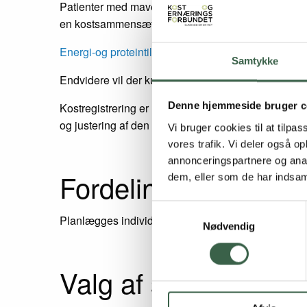
Patienter med mave-/tarmsygdomme kan have behov fo
en kostsammensætning, der sikrer, at patienten får 
Energi-og proteintilskud
vil have en væsentlig plad
Samtykke
Endvidere vil der kunne blive behov for at supple
Denne hjemmeside bruger c
Kostregistrering er nødvendig som en del af den in
og justering af den iværksatte ernæringsbehandli
Vi bruger cookies til at tilpas
vores trafik. Vi deler også 
annonceringspartnere og anal
Fordeling af måltider
dem, eller som de har indsaml
Samtykkevalg
Planlægges individuelt i samarbejde med patienten
Nødvendig
Valg af sammensatte