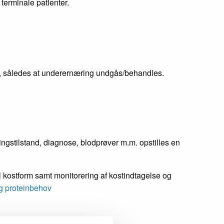
terminale patienter.
nd, således at underernæring undgås/behandles.
gstilstand, diagnose, blodprøver m.m. opstilles en
 kostform samt monitorering af kostindtagelse og
g proteinbehov