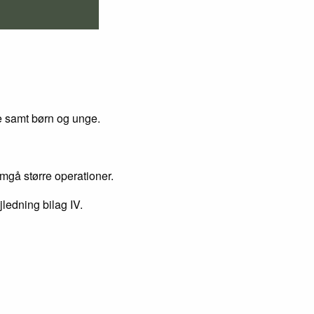
re samt børn og unge.
emgå større operationer.
jledning bilag IV.