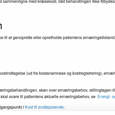
t sammenligne med kræsekost, idet behandlingen ikke tilbydes 
n
 til at genoprette eller opretholde patientens ernæringstilsta
tindtagelse (ud fra kostanamnese og kostregistrering), ernærin
ringsbehandlingen, skøn over ernæringsbehov, stillingtagen til
 skal svare til patientens aktuelle ernæringsbehov, se
Energi- o
udgangspunkt i
Kost til småtspisende
.