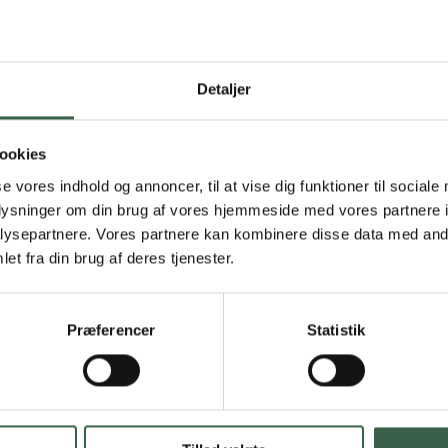
r en energirig kost, som også er fedtreduceret, samt evt. supp
dækket sit energibehov frem for at tilstræbe en specifik energipr
s ved individuel ernæringsbehandling.
Detaljer
re med
Sondeernæring
og evt.
Parenteral ernæring
ookies
dividuelle ernæringsbehandling. Patientens ernæringstilstand s
ngsplan samt dokumentation, se
Kostregistrering
og
Monitorering
se vores indhold og annoncer, til at vise dig funktioner til sociale
oplysninger om din brug af vores hjemmeside med vores partnere i
ysepartnere. Vores partnere kan kombinere disse data med andr
et fra din brug af deres tjenester.
. Der tilstræbes mange hyppige små måltider.
Præferencer
Statistik
 fødevarer