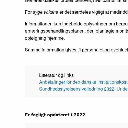
Generelt dækkes proteinbehovet, hvis barnet får s
For
syge voksne
er det særdeles vigtigt at medinddr
Informationen kan indeholde oplysninger om begrun
ernæringsbehandlingsplanen, den planlagte monitore
opfølgning hjemme.
Samme information gives til personalet og eventue
Litteratur og links
Anbefalinger for den danske institutionskost
Sundhedsstyrelsens vejledning 2022, Unde
Er fagligt opdateret i 2022