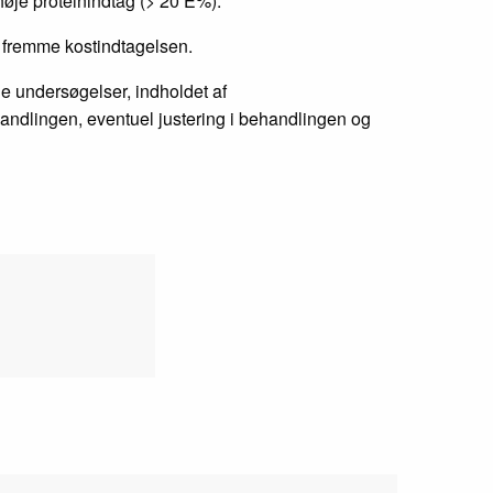
øje proteinindtag (> 20 E%).
at fremme kostindtagelsen.
e undersøgelser, indholdet af
handlingen, eventuel justering i behandlingen og