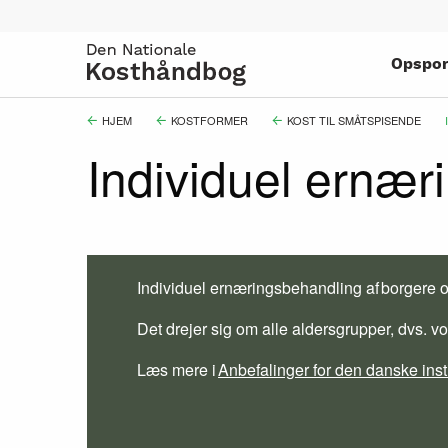
Gå
til
hovedindhold
Opspor
Brødkrumme
HJEM
KOSTFORMER
KOST TIL SMÅTSPISENDE
Individuel ernær
Individuel ernæringsbehandling af borgere o
Det drejer sig om alle aldersgrupper, dvs. 
Læs mere i
Anbefalinger for den danske inst