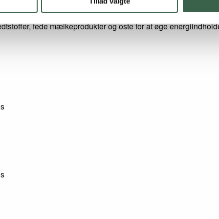
Tillad valgte
stvaner.
dtstoffer, fede mælkeprodukter og oste for at øge energiindholde
es
es