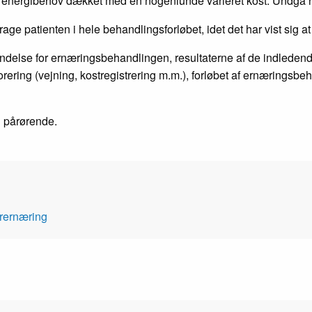
it energibehov dækket med en nogenlunde varieret kost. Undgå h
age patienten i hele behandlingsforløbet, idet det har vist sig 
delse for ernæringsbehandlingen, resultaterne af de indledend
ring (vejning, kostregistrering m.m.), forløbet af ernæringsbe
l pårørende.
rernæring