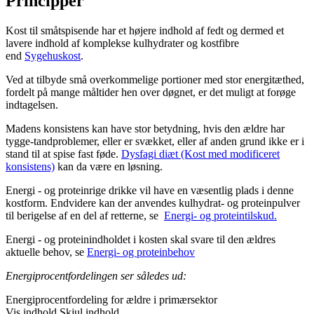
Principper
Kost til småtspisende har et højere indhold af fedt og dermed et
lavere indhold af komplekse kulhydrater og kostfibre
end
Sygehuskost
.
Ved at tilbyde små overkommelige portioner med stor energitæthed,
fordelt på mange måltider hen over døgnet, er det muligt at forøge
indtagelsen.
Madens konsistens kan have stor betydning, hvis den ældre har
tygge-tandproblemer, eller er svækket, eller af anden grund ikke er i
stand til at spise fast føde.
Dysfagi diæt (Kost med modificeret
konsistens)
kan da være en løsning.
Energi - og proteinrige drikke vil have en væsentlig plads i denne
kostform. Endvidere kan der anvendes kulhydrat- og proteinpulver
til berigelse af en del af retterne, se
Energi- og proteintilskud.
Energi - og proteinindholdet i kosten skal svare til den ældres
aktuelle behov, se
Energi- og proteinbehov
Energiprocentfordelingen ser således ud:
Energiprocentfordeling for ældre i primærsektor
Vis indhold
Skjul indhold