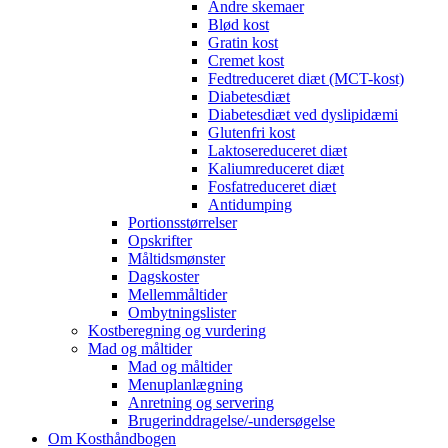
Andre skemaer
Blød kost
Gratin kost
Cremet kost
Fedtreduceret diæt (MCT-kost)
Diabetesdiæt
Diabetesdiæt ved dyslipidæmi
Glutenfri kost
Laktosereduceret diæt
Kaliumreduceret diæt
Fosfatreduceret diæt
Antidumping
Portionsstørrelser
Opskrifter
Måltidsmønster
Dagskoster
Mellemmåltider
Ombytningslister
Kostberegning og vurdering
Mad og måltider
Mad og måltider
Menuplanlægning
Anretning og servering
Brugerinddragelse/-undersøgelse
Om Kosthåndbogen