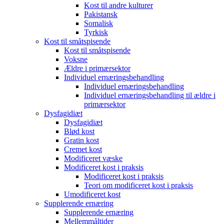
Kost til andre kulturer
Pakistansk
Somalisk
Tyrkisk
Kost til småtspisende
Kost til småtspisende
Voksne
Ældre i primærsektor
Individuel ernæringsbehandling
Individuel ernæringsbehandling
Individuel ernæringsbehandling til ældre i
primærsektor
Dysfagidiæt
Dysfagidiæt
Blød kost
Gratin kost
Cremet kost
Modificeret væske
Modificeret kost i praksis
Modificeret kost i praksis
Teori om modificeret kost i praksis
Umodificeret kost
Supplerende ernæring
Supplerende ernæring
Mellemmåltider