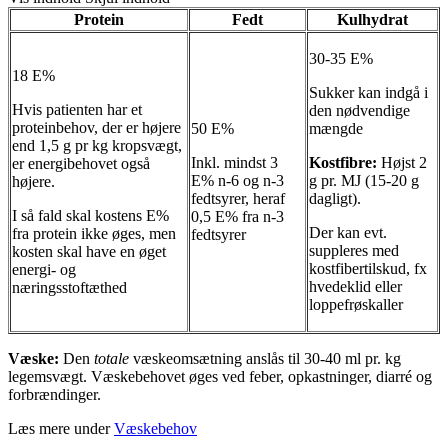
Protein
Fedt
Kulhydrat
30-35 E%
18 E%
Sukker kan indgå i
Hvis patienten har et
den nødvendige
proteinbehov, der er højere
50 E%
mængde
end 1,5 g pr kg kropsvægt,
Inkl. mindst 3
Kostfibre:
Højst 2
er energibehovet også
E% n-6 og n-3
g pr. MJ (15-20 g
højere.
fedtsyrer, heraf
dagligt).
I så fald skal kostens E%
0,5 E% fra n-3
Der kan evt.
fra protein ikke øges, men
fedtsyrer
suppleres med
kosten skal have en øget
kostfibertilskud, fx
energi- og
hvedeklid eller
næringsstoftæthed
loppefrøskaller
Væske:
Den
totale
væskeomsætning anslås til 30-40 ml pr. kg
legemsvægt. Væskebehovet øges ved feber, opkastninger, diarré og
forbrændinger.
Læs mere under
Væskebehov