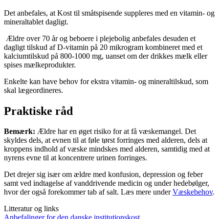
Det anbefales, at Kost til småtspisende suppleres med en vitamin- og
mineraltablet dagligt.
Ældre over 70 år og beboere i plejebolig anbefales desuden et
dagligt tilskud af D-vitamin på 20 mikrogram kombineret med et
kalciumtilskud på 800-1000 mg, uanset om der drikkes mælk eller
spises mælkeprodukter.
Enkelte kan have behov for ekstra vitamin- og mineraltilskud, som
skal lægeordineres.
Praktiske råd
Bemærk:
Ældre har en øget risiko for at få væskemangel. Det
skyldes dels, at evnen til at føle tørst forringes med alderen, dels at
kroppens indhold af væske mindskes med alderen, samtidig med at
nyrens evne til at koncentrere urinen forringes.
Det drejer sig især om ældre med konfusion, depression og feber
samt ved indtagelse af vanddrivende medicin og under hedebølger,
hvor der også forekommer tab af salt. Læs mere under
Væskebehov
.
Litteratur og links
Anbefalinger for den danske institutionskost