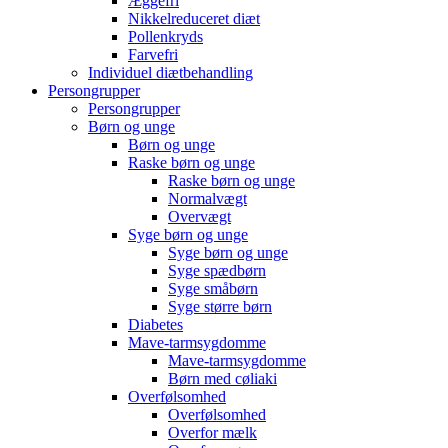
Æggefri
Nikkelreduceret diæt
Pollenkryds
Farvefri
Individuel diætbehandling
Persongrupper
Persongrupper
Børn og unge
Børn og unge
Raske børn og unge
Raske børn og unge
Normalvægt
Overvægt
Syge børn og unge
Syge børn og unge
Syge spædbørn
Syge småbørn
Syge større børn
Diabetes
Mave-tarmsygdomme
Mave-tarmsygdomme
Børn med cøliaki
Overfølsomhed
Overfølsomhed
Overfor mælk