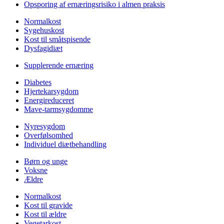
Opsporing af ernæringsrisiko i almen praksis
Normalkost
Sygehuskost
Kost til småtspisende
Dysfagidiæt
Supplerende ernæring
Diabetes
Hjertekarsygdom
Energireduceret
Mave-tarmsygdomme
Nyresygdom
Overfølsomhed
Individuel diætbehandling
Børn og unge
Voksne
Ældre
Normalkost
Kost til gravide
Kost til ældre
Vegetarkost