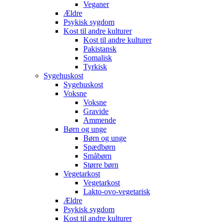
Veganer
Ældre
Psykisk sygdom
Kost til andre kulturer
Kost til andre kulturer
Pakistansk
Somalisk
Tyrkisk
Sygehuskost
Sygehuskost
Voksne
Voksne
Gravide
Ammende
Børn og unge
Børn og unge
Spædbørn
Småbørn
Større børn
Vegetarkost
Vegetarkost
Lakto-ovo-vegetarisk
Ældre
Psykisk sygdom
Kost til andre kulturer