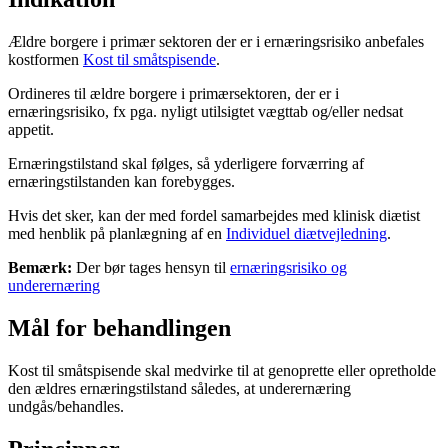
Ældre borgere i primær sektoren der er i ernæringsrisiko anbefales
kostformen
Kost til småtspisende
.
Ordineres til ældre borgere i primærsektoren, der er i
ernæringsrisiko, fx pga. nyligt utilsigtet vægttab og/eller nedsat
appetit.
Ernæringstilstand skal følges, så yderligere forværring af
ernæringstilstanden kan forebygges.
Hvis det sker, kan der med fordel samarbejdes med klinisk diætist
med henblik på planlægning af en
Individuel diætvejledning
.
Bemærk:
Der bør tages hensyn til
ernæringsrisiko og
underernæring
Mål for behandlingen
Kost til småtspisende skal medvirke til at genoprette eller opretholde
den ældres ernæringstilstand således, at underernæring
undgås/behandles.