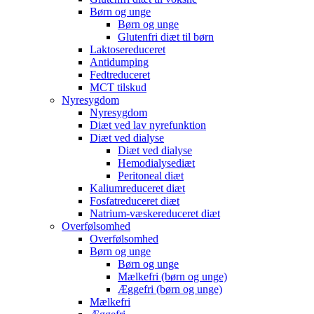
Børn og unge
Børn og unge
Glutenfri diæt til børn
Laktosereduceret
Antidumping
Fedtreduceret
MCT tilskud
Nyresygdom
Nyresygdom
Diæt ved lav nyrefunktion
Diæt ved dialyse
Diæt ved dialyse
Hemodialysediæt
Peritoneal diæt
Kaliumreduceret diæt
Fosfatreduceret diæt
Natrium-væskereduceret diæt
Overfølsomhed
Overfølsomhed
Børn og unge
Børn og unge
Mælkefri (børn og unge)
Æggefri (børn og unge)
Mælkefri