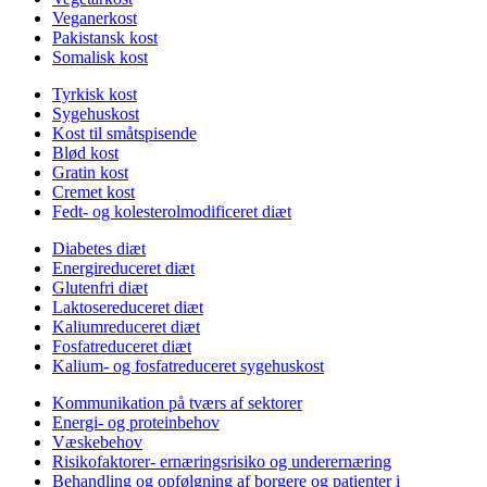
Veganerkost
Pakistansk kost
Somalisk kost
Tyrkisk kost
Sygehuskost
Kost til småtspisende
Blød kost
Gratin kost
Cremet kost
Fedt- og kolesterolmodificeret diæt
Diabetes diæt
Energireduceret diæt
Glutenfri diæt
Laktosereduceret diæt
Kaliumreduceret diæt
Fosfatreduceret diæt
Kalium- og fosfatreduceret sygehuskost
Kommunikation på tværs af sektorer
Energi- og proteinbehov
Væskebehov
Risikofaktorer- ernæringsrisiko og underernæring
Behandling og opfølgning af borgere og patienter i