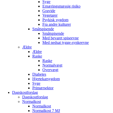
Syge
Ernæringsmæssig risiko
Gravide
Vegetarer
Psykisk sygdom
Fra andre kulturer
Småtspisende
Småtspisende
Med bevaret spiseevne
Med nedsat tygge-synkeevne
Ældre
Ældre
Raske
Raske
Normalvægt
Overvægt
Diabetes
Hjertekarsygdom
Syge
Primærsektor
Dagskostforslag
Dagskostforslag
Normalkost
Normalkost
Normalkost 7 MJ