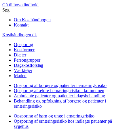
Gå til hovedindhold
Søg
Om Kosthåndbogen
Kontakt
Kosthåndbogen.dk
Opsporing
Kostformer
Diæter
Persongrupper
Dagskostforslag
Værktøjer
Maden
Opsporing af borgere og patienter i ernæringsrisiko
Opsporing af ældre i ernæringsrisiko i kommunen
Ambulante patienter og patienter i dagsbehandling
Behandling og opfølgning af borgere og patienter i
ernæringsrisiko
Opsporing af børn og unge i ernæringsrisiko
Opsporing af ernæringsrisiko hos indlagte patienter på
sygehus