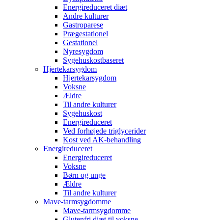
Energireduceret diæt
Andre kulturer
Gastroparese
Prægestationel
Gestationel
Nyresygdom
Sygehuskostbaseret
Hjertekarsygdom
Hjertekarsygdom
Voksne
Ældre
Til andre kulturer
Sygehuskost
Energireduceret
Ved forhøjede triglycerider
Kost ved AK-behandling
Energireduceret
Energireduceret
Voksne
Børn og unge
Ældre
Til andre kulturer
Mave-tarmsygdomme
Mave-tarmsygdomme
Glutenfri diæt til voksne