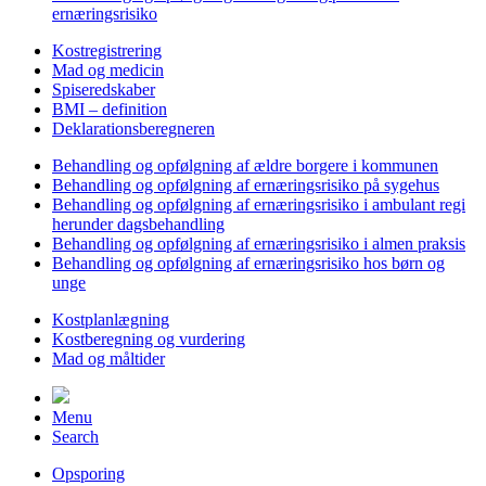
ernæringsrisiko
Kostregistrering
Mad og medicin
Spiseredskaber
BMI – definition
Deklarationsberegneren
Behandling og opfølgning af ældre borgere i kommunen
Behandling og opfølgning af ernæringsrisiko på sygehus
Behandling og opfølgning af ernæringsrisiko i ambulant regi
herunder dagsbehandling
Behandling og opfølgning af ernæringsrisiko i almen praksis
Behandling og opfølgning af ernæringsrisiko hos børn og
unge
Kostplanlægning
Kostberegning og vurdering
Mad og måltider
Menu
Search
Opsporing