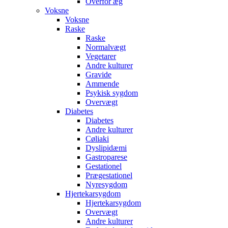
Overfor æg
Voksne
Voksne
Raske
Raske
Normalvægt
Vegetarer
Andre kulturer
Gravide
Ammende
Psykisk sygdom
Overvægt
Diabetes
Diabetes
Andre kulturer
Cøliaki
Dyslipidæmi
Gastroparese
Gestationel
Prægestationel
Nyresygdom
Hjertekarsygdom
Hjertekarsygdom
Overvægt
Andre kulturer