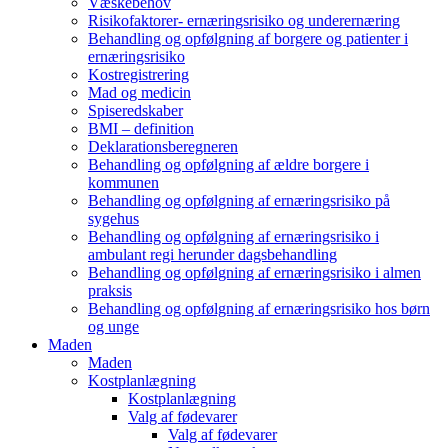
Væskebehov
Risikofaktorer- ernæringsrisiko og underernæring
Behandling og opfølgning af borgere og patienter i
ernæringsrisiko
Kostregistrering
Mad og medicin
Spiseredskaber
BMI – definition
Deklarationsberegneren
Behandling og opfølgning af ældre borgere i
kommunen
Behandling og opfølgning af ernæringsrisiko på
sygehus
Behandling og opfølgning af ernæringsrisiko i
ambulant regi herunder dagsbehandling
Behandling og opfølgning af ernæringsrisiko i almen
praksis
Behandling og opfølgning af ernæringsrisiko hos børn
og unge
Maden
Maden
Kostplanlægning
Kostplanlægning
Valg af fødevarer
Valg af fødevarer