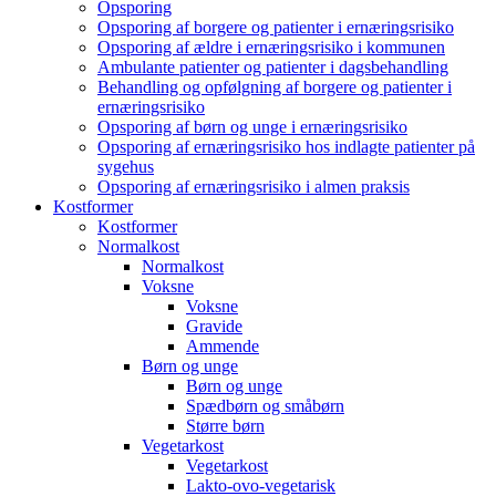
Opsporing
Opsporing af borgere og patienter i ernæringsrisiko
Opsporing af ældre i ernæringsrisiko i kommunen
Ambulante patienter og patienter i dagsbehandling
Behandling og opfølgning af borgere og patienter i
ernæringsrisiko
Opsporing af børn og unge i ernæringsrisiko
Opsporing af ernæringsrisiko hos indlagte patienter på
sygehus
Opsporing af ernæringsrisiko i almen praksis
Kostformer
Kostformer
Normalkost
Normalkost
Voksne
Voksne
Gravide
Ammende
Børn og unge
Børn og unge
Spædbørn og småbørn
Større børn
Vegetarkost
Vegetarkost
Lakto-ovo-vegetarisk