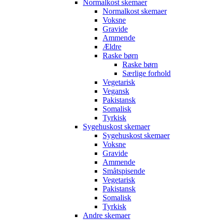
Normalkost skemaer
Normalkost skemaer
Voksne
Gravide
Ammende
Ældre
Raske børn
Raske børn
Særlige forhold
Vegetarisk
Vegansk
Pakistansk
Somalisk
Tyrkisk
Sygehuskost skemaer
Sygehuskost skemaer
Voksne
Gravide
Ammende
Småtspisende
Vegetarisk
Pakistansk
Somalisk
Tyrkisk
Andre skemaer