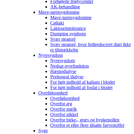
Forhøjede triglycerider
AK-behandling
Mave-tarmsygdomme
Mave-tarmsygdomme
Cøliaki
Laktoseintolerance
Dumping syndrom
Svær steatoré
Svær steatoré, hvor fedtreduceret diæt ikke
er tilstrækkelig
Nyresygdom
Nyresygdom
Nedsat nyrefunktion
Hæmodialyse
Peritoneal dialyse
For højt indhold af kalium i blodet
For højt indhold af fosfat i blodet
Overfølsomhed
Overfølsomhed
Overfor æg
Overfor mælk
Overfor nikkel
Overfor birke-, græs og bynkepollen
Overfor et eller flere tilsatte farvestoffer
Syge