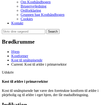
Om Kosthåndbogen
Brugervejledning
Ordforklaring
Gruppen bag Kosthåndbogen
Cookies
Kontakt
Search
Brødkrumme
Hjem
Kostformer
Kost til småtspisende
Current:
Kost til ældre i primærsektor
Udskriv
Kost til ældre i primærsektor
Kost til småtspisende bør være den foretrukne kostform til ældre i
plejebolig og til ældre i eget hjem, der får madudbringning.
Indikation