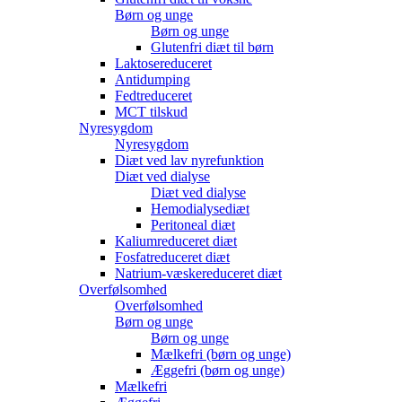
Børn og unge
Børn og unge
Glutenfri diæt til børn
Laktosereduceret
Antidumping
Fedtreduceret
MCT tilskud
Nyresygdom
Nyresygdom
Diæt ved lav nyrefunktion
Diæt ved dialyse
Diæt ved dialyse
Hemodialysediæt
Peritoneal diæt
Kaliumreduceret diæt
Fosfatreduceret diæt
Natrium-væskereduceret diæt
Overfølsomhed
Overfølsomhed
Børn og unge
Børn og unge
Mælkefri (børn og unge)
Æggefri (børn og unge)
Mælkefri