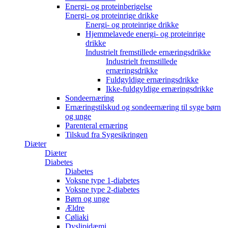
Energi- og proteinberigelse
Energi- og proteinrige drikke
Energi- og proteinrige drikke
Hjemmelavede energi- og proteinrige
drikke
Industrielt fremstillede ernæringsdrikke
Industrielt fremstillede
ernæringsdrikke
Fuldgyldige ernæringsdrikke
Ikke-fuldgyldige ernæringsdrikke
Sondeernæring
Ernæringstilskud og sondeernæring til syge børn
og unge
Parenteral ernæring
Tilskud fra Sygesikringen
Diæter
Diæter
Diabetes
Diabetes
Voksne type 1-diabetes
Voksne type 2-diabetes
Børn og unge
Ældre
Cøliaki
Dyslipidæmi