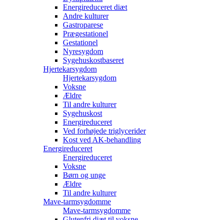
Energireduceret diæt
Andre kulturer
Gastroparese
Prægestationel
Gestationel
Nyresygdom
Sygehuskostbaseret
Hjertekarsygdom
Hjertekarsygdom
Voksne
Ældre
Til andre kulturer
Sygehuskost
Energireduceret
Ved forhøjede triglycerider
Kost ved AK-behandling
Energireduceret
Energireduceret
Voksne
Børn og unge
Ældre
Til andre kulturer
Mave-tarmsygdomme
Mave-tarmsygdomme
Glutenfri diæt til voksne