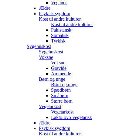
Veganer
Ældre
Psykisk sygdom
Kost til andre kulturer
Kost til andre kulturer
Pakistansk
Somalisk
Tyrkisk
Sygehuskost
Sygehuskost
Voksne
Voksne
Gravide
Ammende
Børn og unge
Børn og unge
Spædbørn
Småbørn
Større børn
Vegetarkost
Vegetarkost
Lakto-ovo-vegetarisk
Ældre
Psykisk sygdom
Kost til andre kulturer