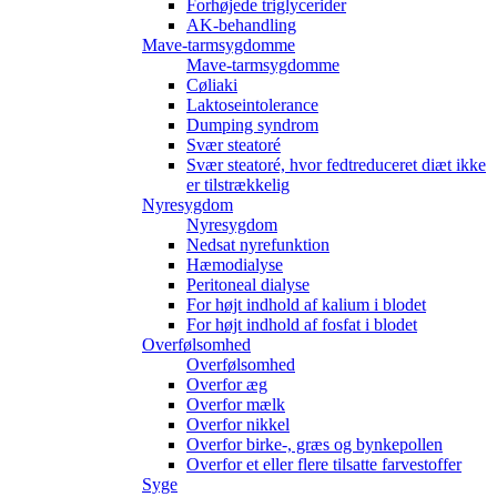
Forhøjede triglycerider
AK-behandling
Mave-tarmsygdomme
Mave-tarmsygdomme
Cøliaki
Laktoseintolerance
Dumping syndrom
Svær steatoré
Svær steatoré, hvor fedtreduceret diæt ikke
er tilstrækkelig
Nyresygdom
Nyresygdom
Nedsat nyrefunktion
Hæmodialyse
Peritoneal dialyse
For højt indhold af kalium i blodet
For højt indhold af fosfat i blodet
Overfølsomhed
Overfølsomhed
Overfor æg
Overfor mælk
Overfor nikkel
Overfor birke-, græs og bynkepollen
Overfor et eller flere tilsatte farvestoffer
Syge