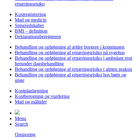
ernæringsrisiko
Kostregistrering
Mad og medicin
Spiseredskaber
BMI – definition
Deklarationsberegneren
Behandling og opfølgning af ældre borgere i kommunen
Behandling og opfølgning af ernæringsrisiko på sygehus
Behandling og opfølgning af ernæringsrisiko i ambulant regi
herunder dagsbehandling
Behandling og opfølgning af ernæringsrisiko i almen praksis
Behandling og opfølgning af ernæringsrisiko hos børn og
unge
Kostplanlægning
Kostberegning og vurdering
Mad og måltider
Menu
Search
Opsporing