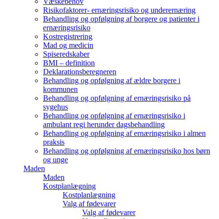
Væskebehov
Risikofaktorer- ernæringsrisiko og underernæring
Behandling og opfølgning af borgere og patienter i
ernæringsrisiko
Kostregistrering
Mad og medicin
Spiseredskaber
BMI – definition
Deklarationsberegneren
Behandling og opfølgning af ældre borgere i
kommunen
Behandling og opfølgning af ernæringsrisiko på
sygehus
Behandling og opfølgning af ernæringsrisiko i
ambulant regi herunder dagsbehandling
Behandling og opfølgning af ernæringsrisiko i almen
praksis
Behandling og opfølgning af ernæringsrisiko hos børn
og unge
Maden
Maden
Kostplanlægning
Kostplanlægning
Valg af fødevarer
Valg af fødevarer