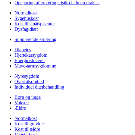
Opsporing af ernæringsrisiko i almen praksis
Normalkost
Sygehuskost
Kost til småtspisende
Dysfagidiæt
Supplerende ernæring
Diabetes
Hjertekarsygdom
Energireduceret
Mave-tarmsygdomme
Nyresygdom
Overfølsomhed
Individuel diætbehandling
Børn og unge
Voksne
Ældre
Normalkost
Kost til gravide
Kost til ældre
Vegetarkost