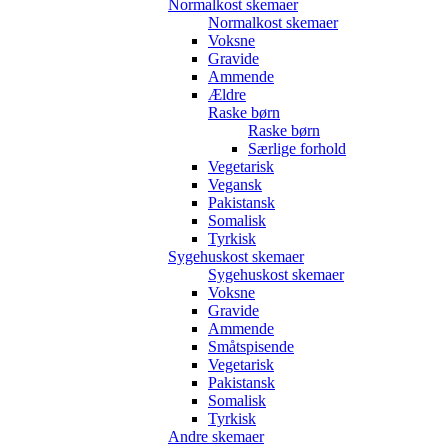
Normalkost skemaer
Normalkost skemaer
Voksne
Gravide
Ammende
Ældre
Raske børn
Raske børn
Særlige forhold
Vegetarisk
Vegansk
Pakistansk
Somalisk
Tyrkisk
Sygehuskost skemaer
Sygehuskost skemaer
Voksne
Gravide
Ammende
Småtspisende
Vegetarisk
Pakistansk
Somalisk
Tyrkisk
Andre skemaer