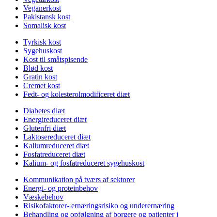
Veganerkost
Pakistansk kost
Somalisk kost
Tyrkisk kost
Sygehuskost
Kost til småtspisende
Blød kost
Gratin kost
Cremet kost
Fedt- og kolesterolmodificeret diæt
Diabetes diæt
Energireduceret diæt
Glutenfri diæt
Laktosereduceret diæt
Kaliumreduceret diæt
Fosfatreduceret diæt
Kalium- og fosfatreduceret sygehuskost
Kommunikation på tværs af sektorer
Energi- og proteinbehov
Væskebehov
Risikofaktorer- ernæringsrisiko og underernæring
Behandling og opfølgning af borgere og patienter i