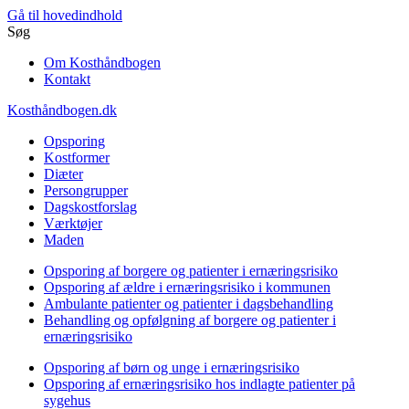
Gå til hovedindhold
Søg
Om Kosthåndbogen
Kontakt
Kosthåndbogen.dk
Opsporing
Kostformer
Diæter
Persongrupper
Dagskostforslag
Værktøjer
Maden
Opsporing af borgere og patienter i ernæringsrisiko
Opsporing af ældre i ernæringsrisiko i kommunen
Ambulante patienter og patienter i dagsbehandling
Behandling og opfølgning af borgere og patienter i
ernæringsrisiko
Opsporing af børn og unge i ernæringsrisiko
Opsporing af ernæringsrisiko hos indlagte patienter på
sygehus