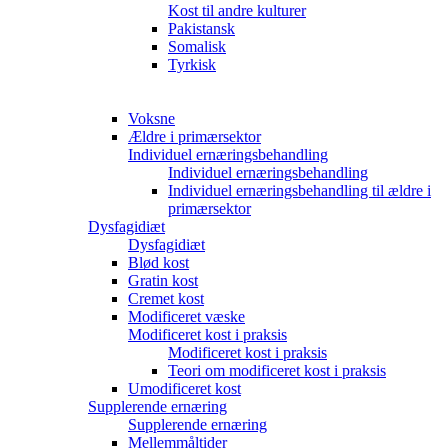
Kost til andre kulturer
Pakistansk
Somalisk
Tyrkisk
Kost til småtspisende
Kost til småtspisende
Voksne
Ældre i primærsektor
Individuel ernæringsbehandling
Individuel ernæringsbehandling
Individuel ernæringsbehandling til ældre i
primærsektor
Dysfagidiæt
Dysfagidiæt
Blød kost
Gratin kost
Cremet kost
Modificeret væske
Modificeret kost i praksis
Modificeret kost i praksis
Teori om modificeret kost i praksis
Umodificeret kost
Supplerende ernæring
Supplerende ernæring
Mellemmåltider