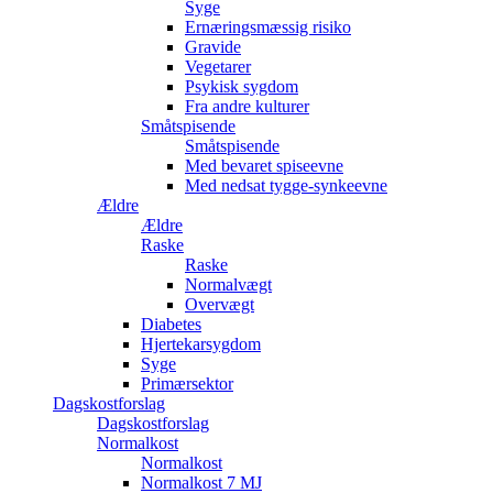
Syge
Ernæringsmæssig risiko
Gravide
Vegetarer
Psykisk sygdom
Fra andre kulturer
Småtspisende
Småtspisende
Med bevaret spiseevne
Med nedsat tygge-synkeevne
Ældre
Ældre
Raske
Raske
Normalvægt
Overvægt
Diabetes
Hjertekarsygdom
Syge
Primærsektor
Dagskostforslag
Dagskostforslag
Normalkost
Normalkost
Normalkost 7 MJ