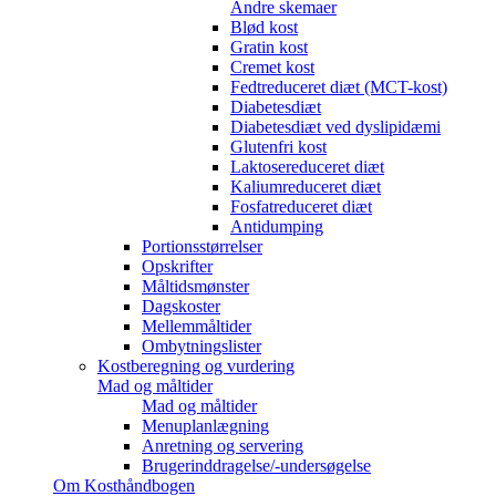
Andre skemaer
Blød kost
Gratin kost
Cremet kost
Fedtreduceret diæt (MCT-kost)
Diabetesdiæt
Diabetesdiæt ved dyslipidæmi
Glutenfri kost
Laktosereduceret diæt
Kaliumreduceret diæt
Fosfatreduceret diæt
Antidumping
Portionsstørrelser
Opskrifter
Måltidsmønster
Dagskoster
Mellemmåltider
Ombytningslister
Kostberegning og vurdering
Mad og måltider
Mad og måltider
Menuplanlægning
Anretning og servering
Brugerinddragelse/-undersøgelse
Om Kosthåndbogen