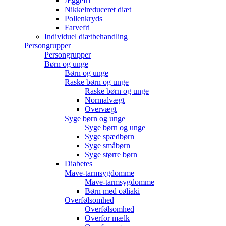
Æggefri
Nikkelreduceret diæt
Pollenkryds
Farvefri
Individuel diætbehandling
Persongrupper
Persongrupper
Børn og unge
Børn og unge
Raske børn og unge
Raske børn og unge
Normalvægt
Overvægt
Syge børn og unge
Syge børn og unge
Syge spædbørn
Syge småbørn
Syge større børn
Diabetes
Mave-tarmsygdomme
Mave-tarmsygdomme
Børn med cøliaki
Overfølsomhed
Overfølsomhed
Overfor mælk