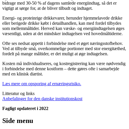
bidrage med 30-50 % af dagens samlede energiindtag, så det er
vigtigt at sørge for, at de bliver tilbudt og indtaget.
Energi- og proteinrige drikkevarer, herunder hjemmelavede drikke
eller berigede drikke købt i detailhandlen, kan med fordel tilbydes
som mellemmåltider. Herved kan væske- og energiindtagelsen øges
væsentligt, uden at det mindsker indtagelsen ved hovedmåltiderne.
Ofte ses nedsat appetit i forbindelse med et øget næringsstofbehov.
Ved at tilbyde små, overkommelige portioner med stor energitæthed,
fordelt på mange måltider, er det muligt at øge indtagelsen.
Kosten må individualiseres, og kostregistrering kan være nødvendig
i forbindelse med denne kostform – dette gøres ofte i samarbejde
med en klinisk diætist.
Læs mere om opsporing af ernæringsrisiko.
Litteratur og links
Anbefalinger for den danske institutionskost
Fagligt opdateret i 2022
Side menu