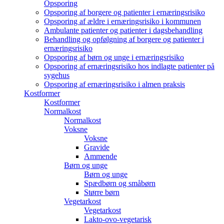
Opsporing
Opsporing af borgere og patienter i ernæringsrisiko
Opsporing af ældre i ernæringsrisiko i kommunen
Ambulante patienter og patienter i dagsbehandling
Behandling og opfølgning af borgere og patienter i
ernæringsrisiko
Opsporing af børn og unge i ernæringsrisiko
Opsporing af ernæringsrisiko hos indlagte patienter på
sygehus
Opsporing af ernæringsrisiko i almen praksis
Kostformer
Kostformer
Normalkost
Normalkost
Voksne
Voksne
Gravide
Ammende
Børn og unge
Børn og unge
Spædbørn og småbørn
Større børn
Vegetarkost
Vegetarkost
Lakto-ovo-vegetarisk