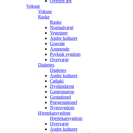
Overfor æg
Voksne
Voksne
Raske
Raske
Normalvægt
Vegetarer
Andre kulturer
Gravide
Ammende
Psykisk sygdom
Overvægt
Diabetes
Diabetes
Andre kulturer
Cøliaki
Dyslipidæmi
Gastroparese
Gestationel
Prægestationel
Nyresygdom
Hjertekarsygdom
Hjertekarsygdom
Overvægt
Andre kulturer