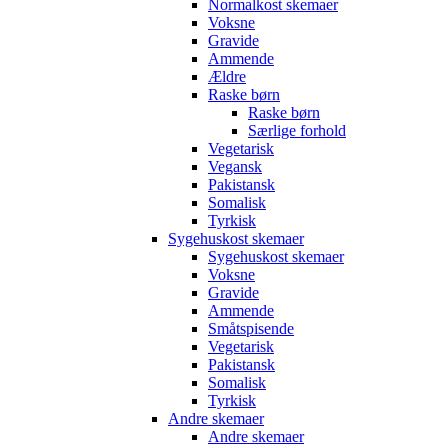
Normalkost skemaer
Voksne
Gravide
Ammende
Ældre
Raske børn
Raske børn
Særlige forhold
Vegetarisk
Vegansk
Pakistansk
Somalisk
Tyrkisk
Sygehuskost skemaer
Sygehuskost skemaer
Voksne
Gravide
Ammende
Småtspisende
Vegetarisk
Pakistansk
Somalisk
Tyrkisk
Andre skemaer
Andre skemaer