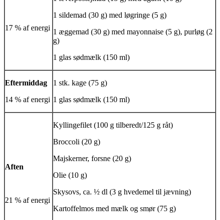
1 sildemad (30 g) med løgringe (5 g)
17 % af energi
1 æggemad (30 g) med mayonnaise (5 g), purløg (2
g)
1 glas sødmælk (150 ml)
Eftermiddag
1 stk. kage (75 g)
14 % af energi
1 glas sødmælk (150 ml)
Kyllingefilet (100 g tilberedt/125 g råt)
Broccoli (20 g)
Majskerner, forsne (20 g)
Aften
Olie (10 g)
Skysovs, ca. ½ dl (3 g hvedemel til jævning)
21 % af energi
Kartoffelmos med mælk og smør (75 g)