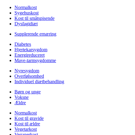
Normalkost
Sygehuskost
Kost til småtspisende
Dysfagidiæt
Supplerende ernæring
Diabetes
Hjertekarsygdom
Energireduceret
Mave-tarmsygdomme
Nyresygdom
Overfølsomhed
Individuel diætbehandling
Børn og unge
Voksne
Ældre
Normalkost
Kost til gravide
Kost til ældre
Vegetarkost
Veganerkost