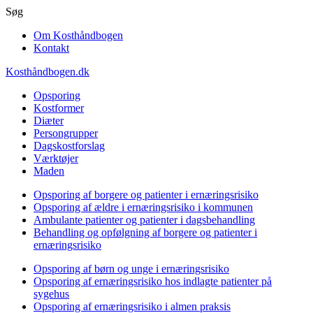
Gå
Søg
til
Om Kosthåndbogen
hovedindhold
Kontakt
Kosthåndbogen.dk
Opsporing
Kostformer
Diæter
Persongrupper
Dagskostforslag
Værktøjer
Maden
Opsporing af borgere og patienter i ernæringsrisiko
Opsporing af ældre i ernæringsrisiko i kommunen
Ambulante patienter og patienter i dagsbehandling
Behandling og opfølgning af borgere og patienter i
ernæringsrisiko
Opsporing af børn og unge i ernæringsrisiko
Opsporing af ernæringsrisiko hos indlagte patienter på
sygehus
Opsporing af ernæringsrisiko i almen praksis