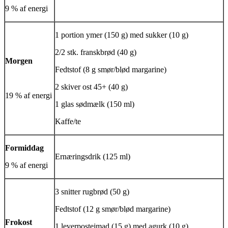
9 % af energi
1 portion ymer (150 g) med sukker (10 g)
2/2 stk. franskbrød (40 g)
Morgen
Fedtstof (8 g smør/blød margarine)
2 skiver ost 45+ (40 g)
19 % af energi
1 glas sødmælk (150 ml)
Kaffe/te
Formiddag
Ernæringsdrik (125 ml)
9 % af energi
3 snitter rugbrød (50 g)
Fedtstof (12 g smør/blød margarine)
Frokost
1 leverpostejmad (15 g) med agurk (10 g)