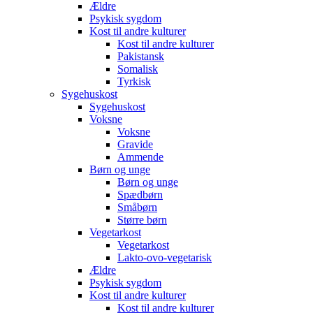
Ældre
Psykisk sygdom
Kost til andre kulturer
Kost til andre kulturer
Pakistansk
Somalisk
Tyrkisk
Sygehuskost
Sygehuskost
Voksne
Voksne
Gravide
Ammende
Børn og unge
Børn og unge
Spædbørn
Småbørn
Større børn
Vegetarkost
Vegetarkost
Lakto-ovo-vegetarisk
Ældre
Psykisk sygdom
Kost til andre kulturer
Kost til andre kulturer