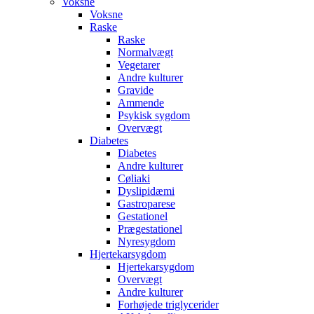
Voksne
Voksne
Raske
Raske
Normalvægt
Vegetarer
Andre kulturer
Gravide
Ammende
Psykisk sygdom
Overvægt
Diabetes
Diabetes
Andre kulturer
Cøliaki
Dyslipidæmi
Gastroparese
Gestationel
Prægestationel
Nyresygdom
Hjertekarsygdom
Hjertekarsygdom
Overvægt
Andre kulturer
Forhøjede triglycerider