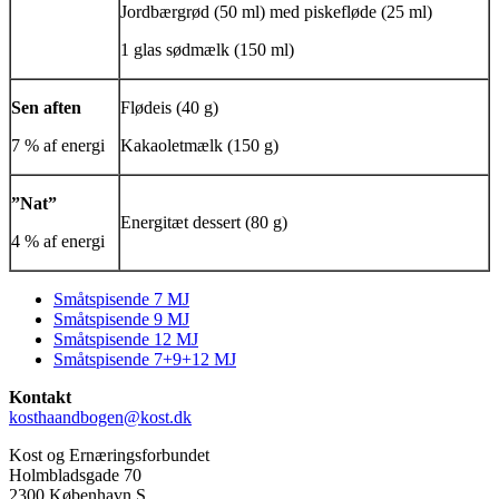
Jordbærgrød (50 ml) med piskefløde (25 ml)
1 glas sødmælk (150 ml)
Sen aften
Flødeis (40 g)
7 % af energi
Kakaoletmælk (150 g)
”Nat”
Energitæt dessert (80 g)
4 % af energi
Småtspisende 7 MJ
Småtspisende 9 MJ
Side
Småtspisende 12 MJ
menu
Småtspisende 7+9+12 MJ
Kontakt
kosthaandbogen@kost.dk
Kost og Ernæringsforbundet
Holmbladsgade 70
2300 København S