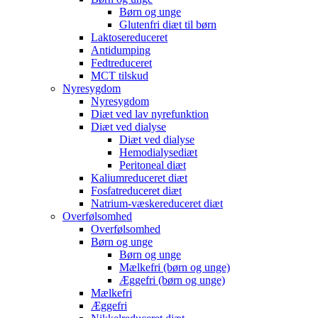
Børn og unge
Glutenfri diæt til børn
Laktosereduceret
Antidumping
Fedtreduceret
MCT tilskud
Nyresygdom
Nyresygdom
Diæt ved lav nyrefunktion
Diæt ved dialyse
Diæt ved dialyse
Hemodialysediæt
Peritoneal diæt
Kaliumreduceret diæt
Fosfatreduceret diæt
Natrium-væskereduceret diæt
Overfølsomhed
Overfølsomhed
Børn og unge
Børn og unge
Mælkefri (børn og unge)
Æggefri (børn og unge)
Mælkefri
Æggefri