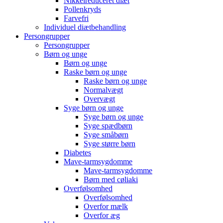
Nikkelreduceret diæt
Pollenkryds
Farvefri
Individuel diætbehandling
Persongrupper
Persongrupper
Børn og unge
Børn og unge
Raske børn og unge
Raske børn og unge
Normalvægt
Overvægt
Syge børn og unge
Syge børn og unge
Syge spædbørn
Syge småbørn
Syge større børn
Diabetes
Mave-tarmsygdomme
Mave-tarmsygdomme
Børn med cøliaki
Overfølsomhed
Overfølsomhed
Overfor mælk
Overfor æg