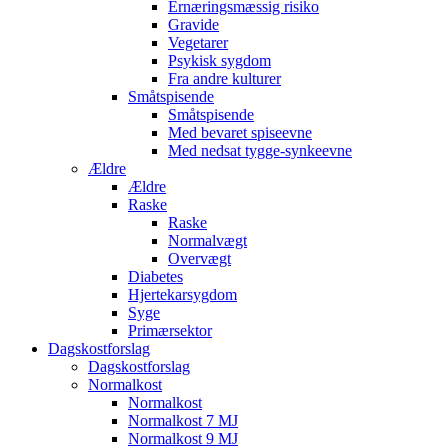
Ernæringsmæssig risiko
Gravide
Vegetarer
Psykisk sygdom
Fra andre kulturer
Småtspisende
Småtspisende
Med bevaret spiseevne
Med nedsat tygge-synkeevne
Ældre
Ældre
Raske
Raske
Normalvægt
Overvægt
Diabetes
Hjertekarsygdom
Syge
Primærsektor
Dagskostforslag
Dagskostforslag
Normalkost
Normalkost
Normalkost 7 MJ
Normalkost 9 MJ