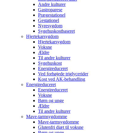
Andre kulturer
Gastroparese
Prægestationel
Gestationel
Nyresygdom
Sygehuskostbaseret
Hjertekarsygdom
Hjertekarsygdom
Voksne
Ældre
Til andre kulturer
Sygehuskost
Energireduceret
Ved forhøjede triglycerider
Kost ved AK-behandling
Energireduceret
Energireduceret
Voksne
Børn og unge
Ældre
Til andre kulturer
Mave-tarmsygdomme
Mave-tarmsygdomme
Glutenfri diæt til voksne
Børn og unge