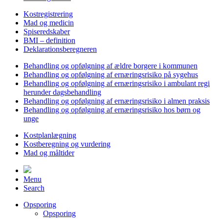
Kostregistrering
Mad og medicin
Spiseredskaber
BMI – definition
Deklarationsberegneren
Behandling og opfølgning af ældre borgere i kommunen
Behandling og opfølgning af ernæringsrisiko på sygehus
Behandling og opfølgning af ernæringsrisiko i ambulant regi
herunder dagsbehandling
Behandling og opfølgning af ernæringsrisiko i almen praksis
Behandling og opfølgning af ernæringsrisiko hos børn og
unge
Kostplanlægning
Kostberegning og vurdering
Mad og måltider
Menu
Search
Opsporing
Opsporing