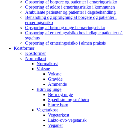
Opsporing af borgere og patienter i ernæringsrisiko
Opsporing af ældre i ernæringsrisiko i kommunen
Ambulante patienter og patienter i dagsbehandling
Behandling og opfølgning af borgere og patienter i
ernæringsrisiko
Opsporing af børn og unge i ernæringsrisiko
Opsporing af ernæringsrisiko hos indlagte patienter på
sygehus
Opsporing af ernæringsrisiko i almen praksis
Kostformer
Kostformer
Normalkost
Normalkost
Voksne
Voksne
Gravide
Ammende
Børn og unge
Børn og unge
Spædbørn og småbørn
Større børn
Vegetarkost
Vegetarkost
Lakto-ovo-vegetarisk
Veganer