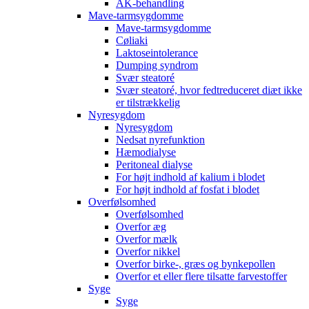
AK-behandling
Mave-tarmsygdomme
Mave-tarmsygdomme
Cøliaki
Laktoseintolerance
Dumping syndrom
Svær steatoré
Svær steatoré, hvor fedtreduceret diæt ikke
er tilstrækkelig
Nyresygdom
Nyresygdom
Nedsat nyrefunktion
Hæmodialyse
Peritoneal dialyse
For højt indhold af kalium i blodet
For højt indhold af fosfat i blodet
Overfølsomhed
Overfølsomhed
Overfor æg
Overfor mælk
Overfor nikkel
Overfor birke-, græs og bynkepollen
Overfor et eller flere tilsatte farvestoffer
Syge
Syge