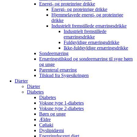
Energi- og proteinrige drikke
Energi- og proteinrige drikke
Hjemmelavede energi- og proteinrige
drikke
Industrielt fremstillede ernæringsdrikke
Industrielt fremstillede
ernæringsdrikke
Fuldgyldige ernæringsdrikke
Ikke-fuldgyldige ernæringsdrikke
Sondeernæring
Ernæringstilskud og sondeernæring til syge børn
og unge
Parenteral ernæring
Tilskud fra Sygesikringen
Diæter
Diæter
Diabetes
Diabetes
Voksne type 1-diabetes
Voksne type 2-diabetes
Børn og unge
Ældre
Cøliaki
Dyslipidæmi
Energireduceret diæt