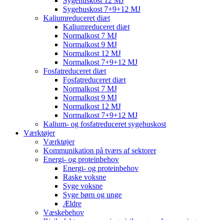
Sygehuskost 12 MJ
Sygehuskost 7+9+12 MJ
Kaliumreduceret diæt
Kaliumreduceret diæt
Normalkost 7 MJ
Normalkost 9 MJ
Normalkost 12 MJ
Normalkost 7+9+12 MJ
Fosfatreduceret diæt
Fosfatreduceret diæt
Normalkost 7 MJ
Normalkost 9 MJ
Normalkost 12 MJ
Normalkost 7+9+12 MJ
Kalium- og fosfatreduceret sygehuskost
Værktøjer
Værktøjer
Kommunikation på tværs af sektorer
Energi- og proteinbehov
Energi- og proteinbehov
Raske voksne
Syge voksne
Syge børn og unge
Ældre
Væskebehov