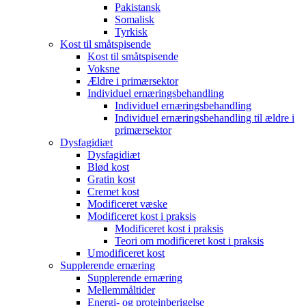
Pakistansk
Somalisk
Tyrkisk
Kost til småtspisende
Kost til småtspisende
Voksne
Ældre i primærsektor
Individuel ernæringsbehandling
Individuel ernæringsbehandling
Individuel ernæringsbehandling til ældre i
primærsektor
Dysfagidiæt
Dysfagidiæt
Blød kost
Gratin kost
Cremet kost
Modificeret væske
Modificeret kost i praksis
Modificeret kost i praksis
Teori om modificeret kost i praksis
Umodificeret kost
Supplerende ernæring
Supplerende ernæring
Mellemmåltider
Energi- og proteinberigelse