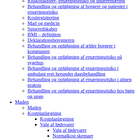
Risikofaktorer- ernæringsrisiko og underernæring
Behandling og opfølgning af borgere og patienter i
ernæringsrisiko
Kostregistrering
Mad og medicin
Spiseredskaber
BMI – definition
Deklarationsberegneren
Behandling og opfølgning af ældre borgere i
kommunen
Behandling og opfølgning af ernæringsrisiko på
sygehus
Behandling og opfølgning af ernæringsrisiko i
ambulant regi herunder dagsbehandling
Behandling og opfølgning af ernæringsrisiko i almen
praksis
Behandling og opfølgning af ernæringsrisiko hos børn
og unge
Maden
Maden
Kostplanlægning
Kostplanlægning
Valg af fødevarer
Valg af fødevarer
Normalkost skemaer