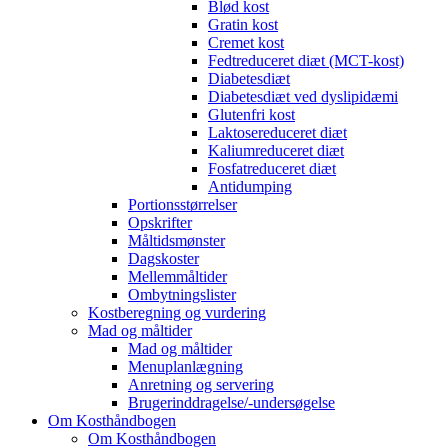
Blød kost
Gratin kost
Cremet kost
Fedtreduceret diæt (MCT-kost)
Diabetesdiæt
Diabetesdiæt ved dyslipidæmi
Glutenfri kost
Laktosereduceret diæt
Kaliumreduceret diæt
Fosfatreduceret diæt
Antidumping
Portionsstørrelser
Opskrifter
Måltidsmønster
Dagskoster
Mellemmåltider
Ombytningslister
Kostberegning og vurdering
Mad og måltider
Mad og måltider
Menuplanlægning
Anretning og servering
Brugerinddragelse/-undersøgelse
Om Kosthåndbogen
Om Kosthåndbogen