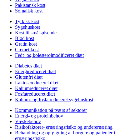
Pakistansk kost
Somalisk kost
Tyrkisk kost
Sygehuskost
Kost til småtspisende
Blød kost
Gratin kost
Cremet kost
Fedt- og kolesterolmodificeret diæt
Diabetes diæt
Energireduceret diæt
Glutenfri diæt
Laktosereduceret diæt
Kaliumreduceret diæt
Fosfatreduceret diæt
Kalium- og fosfatreduceret sygehuskost
Kommunikation på tværs af sektorer
Energi- og proteinbehov
Væskebehov
Risikofaktorer- ernæringsrisiko og underernæring
Behandling og opfølgning af borgere og patienter i
ernæringsrisiko