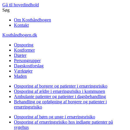
Gå til hovedindhold
Søg
Om Kosthåndbogen
Kontakt
Kosthåndbogen.dk
Opsporing
Kostformer
Diæter
Persongrupper
Dagskostforslag
Værktøjer
Maden
Opsporing af borgere og patienter i ernæringsrisiko
Opsporing af ældre i ernæringsrisiko i kommunen
Ambulante patienter og patienter i dagsbehandling
Behandling og opfølgning af borgere og patienter i
ernæringsrisiko
Opsporing af børn og unge i ernæringsrisiko
Opsporing af ernæringsrisiko hos indlagte patienter på
sygehus