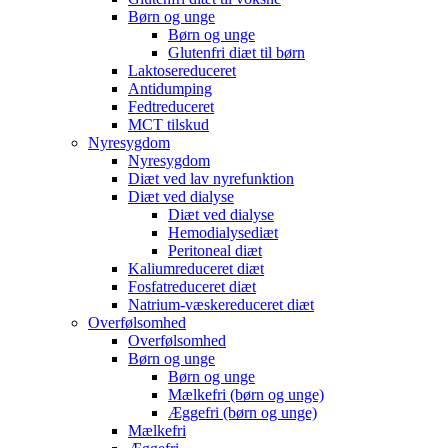
Børn og unge
Børn og unge
Glutenfri diæt til børn
Laktosereduceret
Antidumping
Fedtreduceret
MCT tilskud
Nyresygdom
Nyresygdom
Diæt ved lav nyrefunktion
Diæt ved dialyse
Diæt ved dialyse
Hemodialysediæt
Peritoneal diæt
Kaliumreduceret diæt
Fosfatreduceret diæt
Natrium-væskereduceret diæt
Overfølsomhed
Overfølsomhed
Børn og unge
Børn og unge
Mælkefri (børn og unge)
Æggefri (børn og unge)
Mælkefri