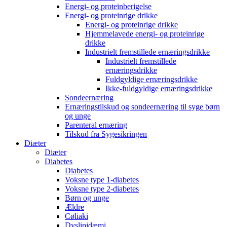
Energi- og proteinberigelse
Energi- og proteinrige drikke
Energi- og proteinrige drikke
Hjemmelavede energi- og proteinrige
drikke
Industrielt fremstillede ernæringsdrikke
Industrielt fremstillede
ernæringsdrikke
Fuldgyldige ernæringsdrikke
Ikke-fuldgyldige ernæringsdrikke
Sondeernæring
Ernæringstilskud og sondeernæring til syge børn
og unge
Parenteral ernæring
Tilskud fra Sygesikringen
Diæter
Diæter
Diabetes
Diabetes
Voksne type 1-diabetes
Voksne type 2-diabetes
Børn og unge
Ældre
Cøliaki
Dyslipidæmi