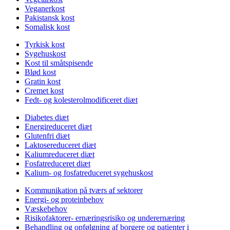
Veganerkost
Pakistansk kost
Somalisk kost
Tyrkisk kost
Sygehuskost
Kost til småtspisende
Blød kost
Gratin kost
Cremet kost
Fedt- og kolesterolmodificeret diæt
Diabetes diæt
Energireduceret diæt
Glutenfri diæt
Laktosereduceret diæt
Kaliumreduceret diæt
Fosfatreduceret diæt
Kalium- og fosfatreduceret sygehuskost
Kommunikation på tværs af sektorer
Energi- og proteinbehov
Væskebehov
Risikofaktorer- ernæringsrisiko og underernæring
Behandling og opfølgning af borgere og patienter i