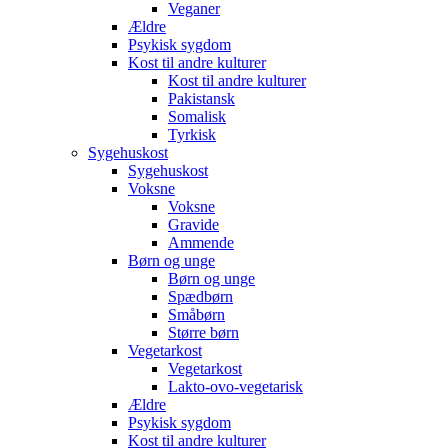
Veganer
Ældre
Psykisk sygdom
Kost til andre kulturer
Kost til andre kulturer
Pakistansk
Somalisk
Tyrkisk
Sygehuskost
Sygehuskost
Voksne
Voksne
Gravide
Ammende
Børn og unge
Børn og unge
Spædbørn
Småbørn
Større børn
Vegetarkost
Vegetarkost
Lakto-ovo-vegetarisk
Ældre
Psykisk sygdom
Kost til andre kulturer