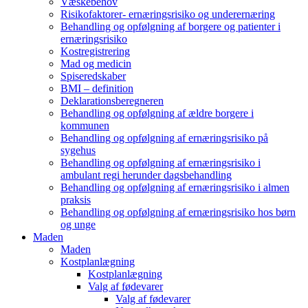
Væskebehov
Risikofaktorer- ernæringsrisiko og underernæring
Behandling og opfølgning af borgere og patienter i
ernæringsrisiko
Kostregistrering
Mad og medicin
Spiseredskaber
BMI – definition
Deklarationsberegneren
Behandling og opfølgning af ældre borgere i
kommunen
Behandling og opfølgning af ernæringsrisiko på
sygehus
Behandling og opfølgning af ernæringsrisiko i
ambulant regi herunder dagsbehandling
Behandling og opfølgning af ernæringsrisiko i almen
praksis
Behandling og opfølgning af ernæringsrisiko hos børn
og unge
Maden
Maden
Kostplanlægning
Kostplanlægning
Valg af fødevarer
Valg af fødevarer