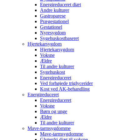
Energireduceret diæt
Andre kulturer
Gastroparese
Prægestationel
Gestationel
Nyresygdom
Sygehuskostbaseret
Hjertekarsygdom
Hjertekarsygdom
Voksne
Ældre
Til andre kulturer
Sygehuskost
Energireduceret
Ved forhøjede triglycerider
Kost ved AK-behandling
Energireduceret
Energireduceret
Voksne
Børn og unge
Ældre
Til andre kulturer
Mave-tarmsygdomme
Mave-tarmsygdomme
Glutenfri diæt til voksne