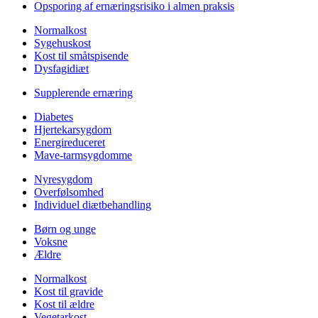
Opsporing af ernæringsrisiko i almen praksis
Normalkost
Sygehuskost
Kost til småtspisende
Dysfagidiæt
Supplerende ernæring
Diabetes
Hjertekarsygdom
Energireduceret
Mave-tarmsygdomme
Nyresygdom
Overfølsomhed
Individuel diætbehandling
Børn og unge
Voksne
Ældre
Normalkost
Kost til gravide
Kost til ældre
Vegetarkost