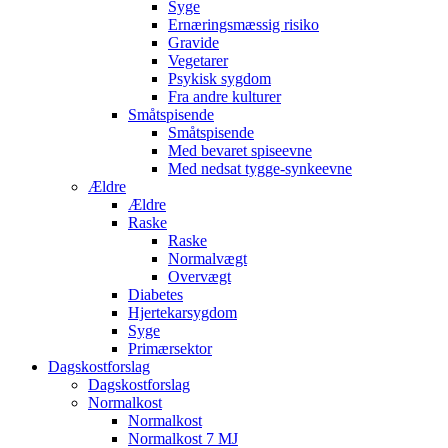
Syge
Ernæringsmæssig risiko
Gravide
Vegetarer
Psykisk sygdom
Fra andre kulturer
Småtspisende
Småtspisende
Med bevaret spiseevne
Med nedsat tygge-synkeevne
Ældre
Ældre
Raske
Raske
Normalvægt
Overvægt
Diabetes
Hjertekarsygdom
Syge
Primærsektor
Dagskostforslag
Dagskostforslag
Normalkost
Normalkost
Normalkost 7 MJ