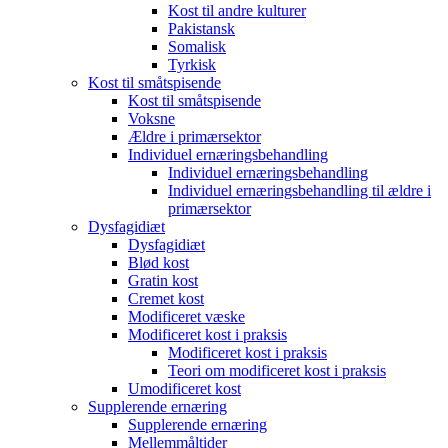
Kost til andre kulturer
Pakistansk
Somalisk
Tyrkisk
Kost til småtspisende
Kost til småtspisende
Voksne
Ældre i primærsektor
Individuel ernæringsbehandling
Individuel ernæringsbehandling
Individuel ernæringsbehandling til ældre i
primærsektor
Dysfagidiæt
Dysfagidiæt
Blød kost
Gratin kost
Cremet kost
Modificeret væske
Modificeret kost i praksis
Modificeret kost i praksis
Teori om modificeret kost i praksis
Umodificeret kost
Supplerende ernæring
Supplerende ernæring
Mellemmåltider