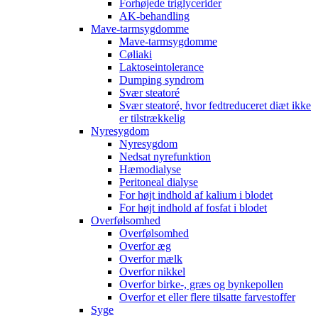
Forhøjede triglycerider
AK-behandling
Mave-tarmsygdomme
Mave-tarmsygdomme
Cøliaki
Laktoseintolerance
Dumping syndrom
Svær steatoré
Svær steatoré, hvor fedtreduceret diæt ikke
er tilstrækkelig
Nyresygdom
Nyresygdom
Nedsat nyrefunktion
Hæmodialyse
Peritoneal dialyse
For højt indhold af kalium i blodet
For højt indhold af fosfat i blodet
Overfølsomhed
Overfølsomhed
Overfor æg
Overfor mælk
Overfor nikkel
Overfor birke-, græs og bynkepollen
Overfor et eller flere tilsatte farvestoffer
Syge