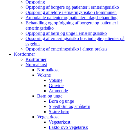
Opsporing
Opsporing af borgere og patienter i ernæringsrisiko
Opsporing af ældre i ernæringsrisiko i kommunen
Ambulante patienter og patienter i dagsbehandling
Behandling og opfølgning af borgere og patienter i
ernæringsrisiko
Opsporing af børn og unge i ernæringsrisiko
Opsporing af ernæringsrisiko hos indlagte patienter på
sygehus
Opsporing af ernæringsrisiko i almen praksis
Kostformer
Kostformer
Normalkost
Normalkost
Voksne
Voksne
Gravide
Ammende
Børn og unge
Børn og unge
Spædbørn og småbørn
Større børn
Vegetarkost
Vegetarkost
Lakto-ovo-vegetarisk