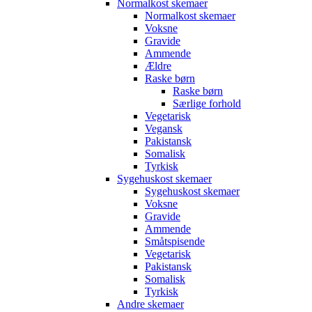
Normalkost skemaer
Normalkost skemaer
Voksne
Gravide
Ammende
Ældre
Raske børn
Raske børn
Særlige forhold
Vegetarisk
Vegansk
Pakistansk
Somalisk
Tyrkisk
Sygehuskost skemaer
Sygehuskost skemaer
Voksne
Gravide
Ammende
Småtspisende
Vegetarisk
Pakistansk
Somalisk
Tyrkisk
Andre skemaer