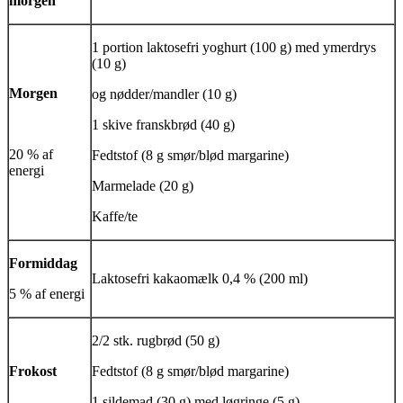
morgen
1 portion laktosefri yoghurt (100 g) med ymerdrys
(10 g)
Morgen
og nødder/mandler (10 g)
1 skive franskbrød (40 g)
20 % af
Fedtstof (8 g smør/blød margarine)
energi
Marmelade (20 g)
Kaffe/te
Formiddag
Laktosefri kakaomælk 0,4 % (200 ml)
5 % af energi
2/2 stk. rugbrød (50 g)
Frokost
Fedtstof (8 g smør/blød margarine)
1 sildemad (30 g) med løgringe (5 g)