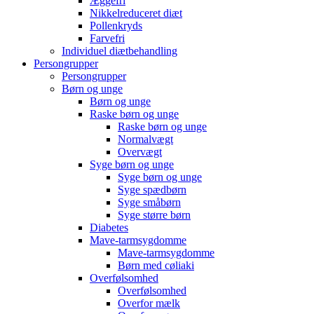
Æggefri
Nikkelreduceret diæt
Pollenkryds
Farvefri
Individuel diætbehandling
Persongrupper
Persongrupper
Børn og unge
Børn og unge
Raske børn og unge
Raske børn og unge
Normalvægt
Overvægt
Syge børn og unge
Syge børn og unge
Syge spædbørn
Syge småbørn
Syge større børn
Diabetes
Mave-tarmsygdomme
Mave-tarmsygdomme
Børn med cøliaki
Overfølsomhed
Overfølsomhed
Overfor mælk