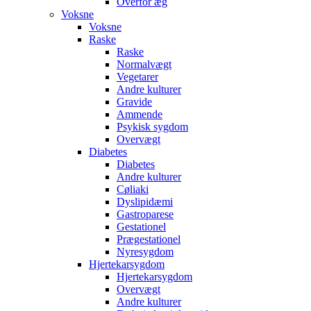
Overfor æg
Voksne
Voksne
Raske
Raske
Normalvægt
Vegetarer
Andre kulturer
Gravide
Ammende
Psykisk sygdom
Overvægt
Diabetes
Diabetes
Andre kulturer
Cøliaki
Dyslipidæmi
Gastroparese
Gestationel
Prægestationel
Nyresygdom
Hjertekarsygdom
Hjertekarsygdom
Overvægt
Andre kulturer