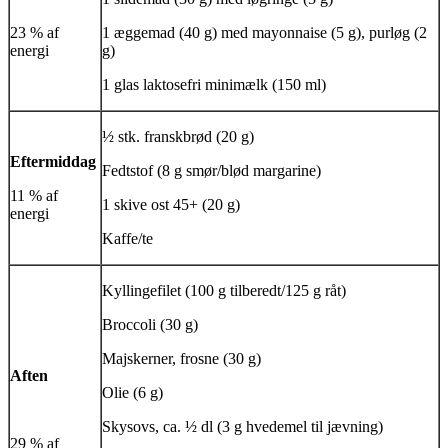
23 % af
1 æggemad (40 g) med mayonnaise (5 g), purløg (2
energi
g)
1 glas laktosefri minimælk (150 ml)
½ stk. franskbrød (20 g)
Eftermiddag
Fedtstof (8 g smør/blød margarine)
11 % af
1 skive ost 45+ (20 g)
energi
Kaffe/te
Kyllingefilet (100 g tilberedt/125 g råt)
Broccoli (30 g)
Majskerner, frosne (30 g)
Aften
Olie (6 g)
Skysovs, ca. ½ dl (3 g hvedemel til jævning)
29 % af