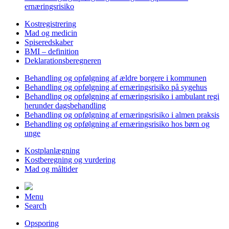
ernæringsrisiko
Kostregistrering
Mad og medicin
Spiseredskaber
BMI – definition
Deklarationsberegneren
Behandling og opfølgning af ældre borgere i kommunen
Behandling og opfølgning af ernæringsrisiko på sygehus
Behandling og opfølgning af ernæringsrisiko i ambulant regi
herunder dagsbehandling
Behandling og opfølgning af ernæringsrisiko i almen praksis
Behandling og opfølgning af ernæringsrisiko hos børn og
unge
Kostplanlægning
Kostberegning og vurdering
Mad og måltider
Menu
Search
Opsporing