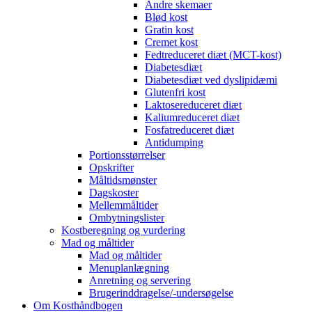
Andre skemaer
Blød kost
Gratin kost
Cremet kost
Fedtreduceret diæt (MCT-kost)
Diabetesdiæt
Diabetesdiæt ved dyslipidæmi
Glutenfri kost
Laktosereduceret diæt
Kaliumreduceret diæt
Fosfatreduceret diæt
Antidumping
Portionsstørrelser
Opskrifter
Måltidsmønster
Dagskoster
Mellemmåltider
Ombytningslister
Kostberegning og vurdering
Mad og måltider
Mad og måltider
Menuplanlægning
Anretning og servering
Brugerinddragelse/-undersøgelse
Om Kosthåndbogen