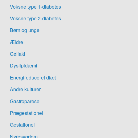
Voksne type 1-diabetes
Voksne type 2-diabetes
Børn og unge
Ældre
Cøliaki
Dyslipidæmi
Energireduceret diæt
Andre kulturer
Gastroparese
Prægestationel
Gestationel
Nyresygdom