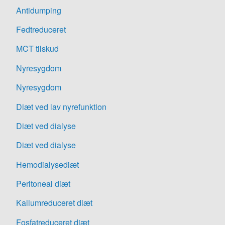
Antidumping
Fedtreduceret
MCT tilskud
Nyresygdom
Nyresygdom
Diæt ved lav nyrefunktion
Diæt ved dialyse
Diæt ved dialyse
Hemodialysediæt
Peritoneal diæt
Kaliumreduceret diæt
Fosfatreduceret diæt