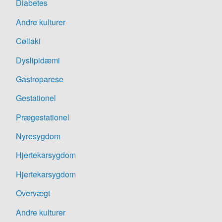
Diabetes
Andre kulturer
Cøliaki
Dyslipidæmi
Gastroparese
Gestationel
Prægestationel
Nyresygdom
Hjertekarsygdom
Hjertekarsygdom
Overvægt
Andre kulturer