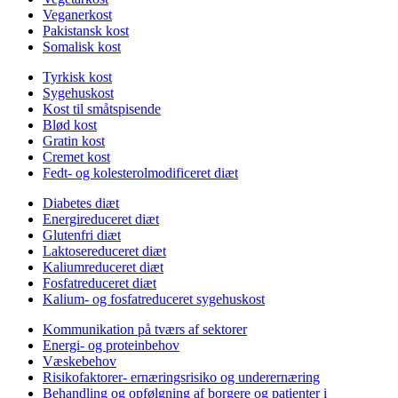
Veganerkost
Pakistansk kost
Somalisk kost
Tyrkisk kost
Sygehuskost
Kost til småtspisende
Blød kost
Gratin kost
Cremet kost
Fedt- og kolesterolmodificeret diæt
Diabetes diæt
Energireduceret diæt
Glutenfri diæt
Laktosereduceret diæt
Kaliumreduceret diæt
Fosfatreduceret diæt
Kalium- og fosfatreduceret sygehuskost
Kommunikation på tværs af sektorer
Energi- og proteinbehov
Væskebehov
Risikofaktorer- ernæringsrisiko og underernæring
Behandling og opfølgning af borgere og patienter i