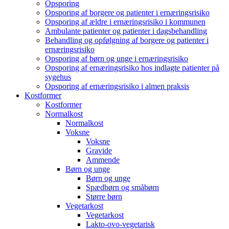
Opsporing
Opsporing af borgere og patienter i ernæringsrisiko
Opsporing af ældre i ernæringsrisiko i kommunen
Ambulante patienter og patienter i dagsbehandling
Behandling og opfølgning af borgere og patienter i
ernæringsrisiko
Opsporing af børn og unge i ernæringsrisiko
Opsporing af ernæringsrisiko hos indlagte patienter på
sygehus
Opsporing af ernæringsrisiko i almen praksis
Kostformer
Kostformer
Normalkost
Normalkost
Voksne
Voksne
Gravide
Ammende
Børn og unge
Børn og unge
Spædbørn og småbørn
Større børn
Vegetarkost
Vegetarkost
Lakto-ovo-vegetarisk