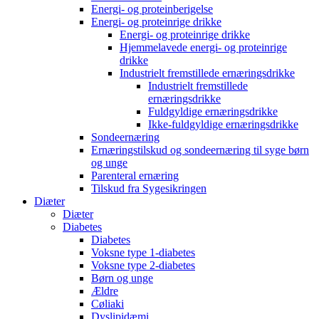
Energi- og proteinberigelse
Energi- og proteinrige drikke
Energi- og proteinrige drikke
Hjemmelavede energi- og proteinrige
drikke
Industrielt fremstillede ernæringsdrikke
Industrielt fremstillede
ernæringsdrikke
Fuldgyldige ernæringsdrikke
Ikke-fuldgyldige ernæringsdrikke
Sondeernæring
Ernæringstilskud og sondeernæring til syge børn
og unge
Parenteral ernæring
Tilskud fra Sygesikringen
Diæter
Diæter
Diabetes
Diabetes
Voksne type 1-diabetes
Voksne type 2-diabetes
Børn og unge
Ældre
Cøliaki
Dyslipidæmi