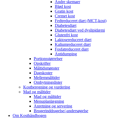
Andre skemaer
Blød kost
Gratin kost
Cremet kost
Fedtreduceret diæt (MCT-kost)
Diabetesdiæt
Diabetesdiæt ved dyslipidæmi
Glutenfri kost
Laktosereduceret diæt
Kaliumreduceret diæt
Fosfatreduceret diæt
Antidumping
Portionsstørrelser
Opskrifter
Måltidsmønster
Dagskoster
Mellemmåltider
Ombytningslister
Kostberegning og vurdering
Mad og måltider
Mad og måltider
Menuplanlægning
Anretning og servering
Brugerinddragelse/-undersøgelse
Om Kosthåndbogen