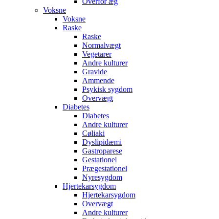
Overfor æg
Voksne
Voksne
Raske
Raske
Normalvægt
Vegetarer
Andre kulturer
Gravide
Ammende
Psykisk sygdom
Overvægt
Diabetes
Diabetes
Andre kulturer
Cøliaki
Dyslipidæmi
Gastroparese
Gestationel
Prægestationel
Nyresygdom
Hjertekarsygdom
Hjertekarsygdom
Overvægt
Andre kulturer