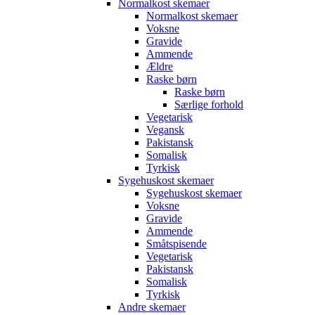
Normalkost skemaer
Normalkost skemaer
Voksne
Gravide
Ammende
Ældre
Raske børn
Raske børn
Særlige forhold
Vegetarisk
Vegansk
Pakistansk
Somalisk
Tyrkisk
Sygehuskost skemaer
Sygehuskost skemaer
Voksne
Gravide
Ammende
Småtspisende
Vegetarisk
Pakistansk
Somalisk
Tyrkisk
Andre skemaer