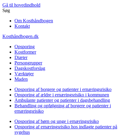
Gå til hovedindhold
Søg
Om Kosthåndbogen
Kontakt
Kosthåndbogen.dk
Opsporing
Kostformer
Diæter
Persongrupper
Dagskostforslag
Værktøjer
Maden
Opsporing af borgere og patienter i ernæringsrisiko
Opsporing af ældre i ernæringsrisiko i kommunen
Ambulante patienter og patienter i dagsbehandling
Behandling og opfølgning af borgere og patienter i
ernæringsrisiko
Opsporing af børn og unge i ernæringsrisiko
Opsporing af ernæringsrisiko hos indlagte patienter på
sygehus