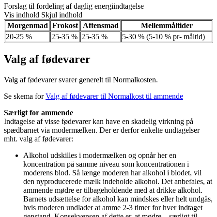
Forslag til fordeling af daglig energiindtagelse
Vis indhold
Skjul indhold
Morgenmad
Frokost
Aftensmad
Mellemmåltider
20-25 %
25-35 %
25-35 %
5-30 % (5-10 % pr- måltid)
Valg af fødevarer
Valg af fødevarer svarer generelt til Normalkosten.
Se skema for
Valg af fødevarer til Normalkost til ammende
Særligt for ammende
Indtagelse af visse fødevarer kan have en skadelig virkning på
spædbarnet via modermælken. Der er derfor enkelte undtagelser
mht. valg af fødevarer:
Alkohol udskilles i modermælken og opnår her en
koncentration på samme niveau som koncentrationen i
moderens blod. Så længe moderen har alkohol i blodet, vil
den nyproducerede mælk indeholde alkohol. Det anbefales, at
ammende mødre er tilbageholdende med at drikke alkohol.
Barnets udsættelse for alkohol kan mindskes eller helt undgås,
hvis moderen undlader at amme 2-3 timer for hver indtaget
genstand. Konsekvensen af dette er, at mødre – særligt til