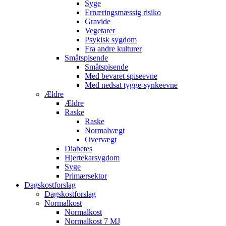
Syge
Ernæringsmæssig risiko
Gravide
Vegetarer
Psykisk sygdom
Fra andre kulturer
Småtspisende
Småtspisende
Med bevaret spiseevne
Med nedsat tygge-synkeevne
Ældre
Ældre
Raske
Raske
Normalvægt
Overvægt
Diabetes
Hjertekarsygdom
Syge
Primærsektor
Dagskostforslag
Dagskostforslag
Normalkost
Normalkost
Normalkost 7 MJ