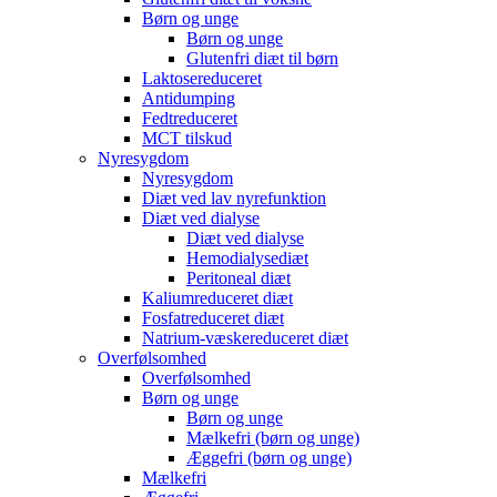
Børn og unge
Børn og unge
Glutenfri diæt til børn
Laktosereduceret
Antidumping
Fedtreduceret
MCT tilskud
Nyresygdom
Nyresygdom
Diæt ved lav nyrefunktion
Diæt ved dialyse
Diæt ved dialyse
Hemodialysediæt
Peritoneal diæt
Kaliumreduceret diæt
Fosfatreduceret diæt
Natrium-væskereduceret diæt
Overfølsomhed
Overfølsomhed
Børn og unge
Børn og unge
Mælkefri (børn og unge)
Æggefri (børn og unge)
Mælkefri