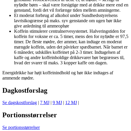
nyfødte børn – skal være forsigtige med at drikke mere end en
genstand, fordi det vil forlænge tiden mellem amningerne.
Et moderat forbrug af alkohol under Sundhedsstyrelsens
lavrisikogrænse på maks. syv genstande om ugen bør ikke
give anledning til ammeophør
Koffein stimulerer centralnervesystemet. Halveringstiden for
koffein for voksne er ca. 5 timer, mens den for nyfødte er 97,5
timer. De fleste mødre, der ammer, kan indtage en moderat
mængde koffein, uden det påvirker spædbarnet. Når barnet er
6 måneder, udskilles koffeinet på 2-3 timer. Indtagelsen af
kaffe og andre koffeinholdige drikkevarer bør begrænses til,
hvad der svarer til maks. 3 kopper kaffe om dagen.
Energidrikke har højt koffeinindhold og bør ikke indtages af
ammende mødre.
Dagkostforslag
Se dagskostforslag
|
7 MJ
|
9 MJ
|
12 MJ
|
Portionsstørrelser
Se portionsstørrelser