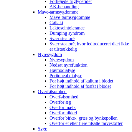
Forhøjede triglycerider
AK-behandling
Mave-tarmsygdomme
Mave-tarmsygdomme
Cøliaki
Laktoseintolerance
Dumping syndrom
Svær steatoré
Svær steatoré, hvor fedtreduceret diæt ikke
er tilstrækkelig
Nyresygdom
Nyresygdom
Nedsat nyrefunktion
Hæmodialyse
Peritoneal dialyse
For højt indhold af kalium i blodet
For højt indhold af fosfat i blodet
Overfølsomhed
Overfølsomhed
Overfor æg
Overfor mælk
Overfor nikkel
Overfor birke-, græs og bynkepollen
Overfor et eller flere tilsatte farvestoffer
Syge