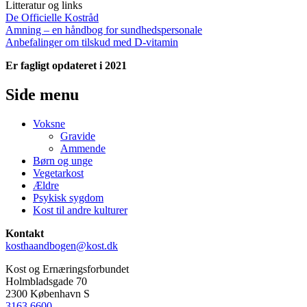
Litteratur og links
De Officielle Kostråd
Amning – en håndbog for sundhedspersonale
Anbefalinger om tilskud med D-vitamin
Er fagligt opdateret i 2021
Side menu
Voksne
Gravide
Ammende
Børn og unge
Vegetarkost
Ældre
Psykisk sygdom
Kost til andre kulturer
Kontakt
kosthaandbogen@kost.dk
Kost og Ernæringsforbundet
Holmbladsgade 70
2300 København S
3163 6600