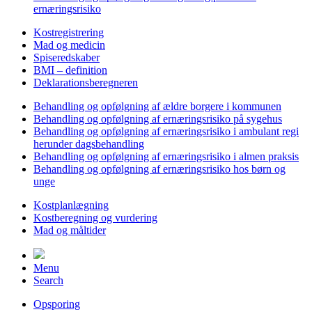
ernæringsrisiko
Kostregistrering
Mad og medicin
Spiseredskaber
BMI – definition
Deklarationsberegneren
Behandling og opfølgning af ældre borgere i kommunen
Behandling og opfølgning af ernæringsrisiko på sygehus
Behandling og opfølgning af ernæringsrisiko i ambulant regi
herunder dagsbehandling
Behandling og opfølgning af ernæringsrisiko i almen praksis
Behandling og opfølgning af ernæringsrisiko hos børn og
unge
Kostplanlægning
Kostberegning og vurdering
Mad og måltider
Menu
Search
Opsporing