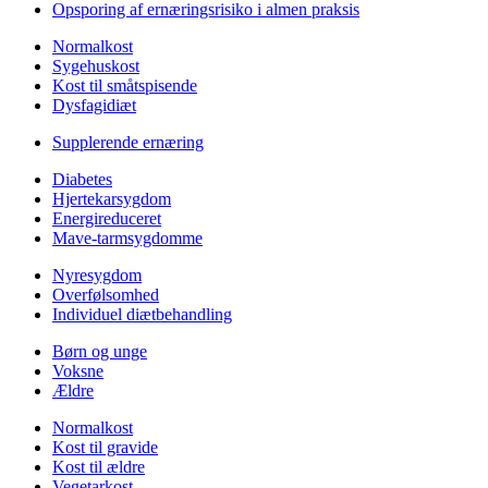
Opsporing af ernæringsrisiko i almen praksis
Normalkost
Sygehuskost
Kost til småtspisende
Dysfagidiæt
Supplerende ernæring
Diabetes
Hjertekarsygdom
Energireduceret
Mave-tarmsygdomme
Nyresygdom
Overfølsomhed
Individuel diætbehandling
Børn og unge
Voksne
Ældre
Normalkost
Kost til gravide
Kost til ældre
Vegetarkost