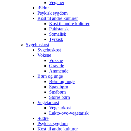
Veganer
Ældre
Psykisk sygdom
Kost til andre kulturer
Kost til andre kulturer
Pakistansk
Somalisk
Tyrkisk
Sygehuskost
Sygehuskost
Voksne
Voksne
Gravide
Ammende
Børn og unge
Børn og unge
Spædbørn
Småbørn
Større børn
Vegetarkost
Vegetarkost
Lakto-ovo-vegetarisk
Ældre
Psykisk sygdom
Kost til andre kulturer