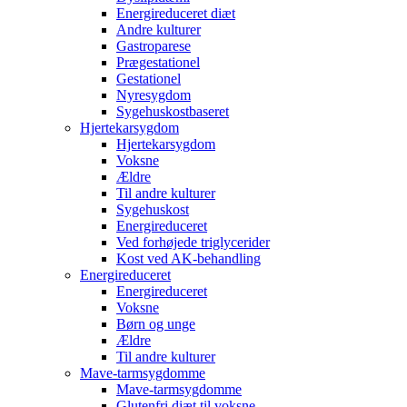
Energireduceret diæt
Andre kulturer
Gastroparese
Prægestationel
Gestationel
Nyresygdom
Sygehuskostbaseret
Hjertekarsygdom
Hjertekarsygdom
Voksne
Ældre
Til andre kulturer
Sygehuskost
Energireduceret
Ved forhøjede triglycerider
Kost ved AK-behandling
Energireduceret
Energireduceret
Voksne
Børn og unge
Ældre
Til andre kulturer
Mave-tarmsygdomme
Mave-tarmsygdomme
Glutenfri diæt til voksne