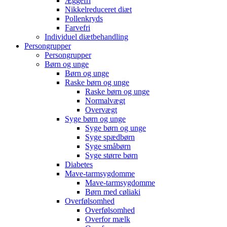
Æggefri
Nikkelreduceret diæt
Pollenkryds
Farvefri
Individuel diætbehandling
Persongrupper
Persongrupper
Børn og unge
Børn og unge
Raske børn og unge
Raske børn og unge
Normalvægt
Overvægt
Syge børn og unge
Syge børn og unge
Syge spædbørn
Syge småbørn
Syge større børn
Diabetes
Mave-tarmsygdomme
Mave-tarmsygdomme
Børn med cøliaki
Overfølsomhed
Overfølsomhed
Overfor mælk