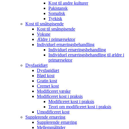
Kost til andre kulturer
Pakistansk
Somalisk
Tyrkisk
Kost til småtspisende
Kost til småtspisende
Voksne
Ældre i primærsektor
Individuel ernæringsbehandling
Individuel ernæringsbehandling
Individuel ernæringsbehandling til ældre i
primærsektor
Dysfagidiæt
Dysfagidiæt
Blød kost
Gratin kost
Cremet kost
Modificeret væske
Modificeret kost i praksis
Modificeret kost i praksis
Teori om modificeret kost i praksis
Umodificeret kost
Supplerende ernæring
Supplerende ernæring
Mellemmåltider