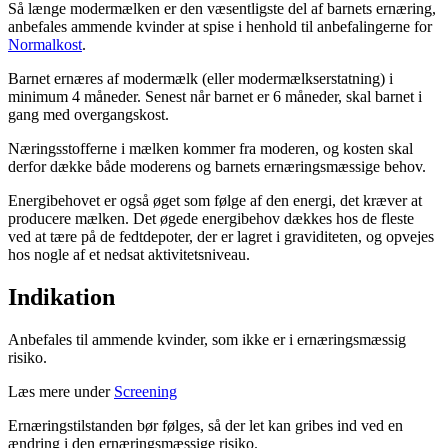
Så længe modermælken er den væsentligste del af barnets ernæring,
anbefales ammende kvinder at spise i henhold til anbefalingerne for
Normalkost
.
Barnet ernæres af modermælk (eller modermælkserstatning) i
minimum 4 måneder. Senest når barnet er 6 måneder, skal barnet i
gang med overgangskost.
Næringsstofferne i mælken kommer fra moderen, og kosten skal
derfor dække både moderens og barnets ernæringsmæssige behov.
Energibehovet er også øget som følge af den energi, det kræver at
producere mælken. Det øgede energibehov dækkes hos de fleste
ved at tære på de fedtdepoter, der er lagret i graviditeten, og opvejes
hos nogle af et nedsat aktivitetsniveau.
Indikation
Anbefales til ammende kvinder, som ikke er i ernæringsmæssig
risiko.
Læs mere under
Screening
Ernæringstilstanden bør følges, så der let kan gribes ind ved en
ændring i den ernæringsmæssige risiko.