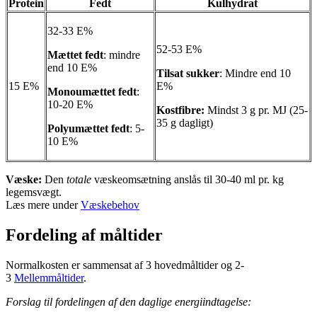
Protein
Fedt
Kulhydrat
32-33 E%
52-53 E%
Mættet fedt
: mindre
end 10 E%
Tilsat sukker
: Mindre end 10
15 E%
E%
Monoumættet fedt
:
10-20 E%
Kostfibre:
Mindst 3 g pr. MJ (25-
35 g dagligt)
Polyumættet fedt
: 5-
10 E%
Væske:
Den
totale
væskeomsætning anslås til 30-40 ml pr. kg
legemsvægt.
Læs mere under
Væskebehov
Fordeling af måltider
Normalkosten er sammensat af 3 hovedmåltider og 2-
3
Mellemmåltider
.
Forslag til fordelingen af den daglige energiindtagelse: