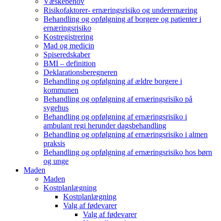
Væskebehov
Risikofaktorer- ernæringsrisiko og underernæring
Behandling og opfølgning af borgere og patienter i
ernæringsrisiko
Kostregistrering
Mad og medicin
Spiseredskaber
BMI – definition
Deklarationsberegneren
Behandling og opfølgning af ældre borgere i
kommunen
Behandling og opfølgning af ernæringsrisiko på
sygehus
Behandling og opfølgning af ernæringsrisiko i
ambulant regi herunder dagsbehandling
Behandling og opfølgning af ernæringsrisiko i almen
praksis
Behandling og opfølgning af ernæringsrisiko hos børn
og unge
Maden
Maden
Kostplanlægning
Kostplanlægning
Valg af fødevarer
Valg af fødevarer