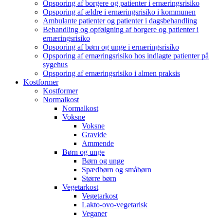
Opsporing af borgere og patienter i ernæringsrisiko
Opsporing af ældre i ernæringsrisiko i kommunen
Ambulante patienter og patienter i dagsbehandling
Behandling og opfølgning af borgere og patienter i
ernæringsrisiko
Opsporing af børn og unge i ernæringsrisiko
Opsporing af ernæringsrisiko hos indlagte patienter på
sygehus
Opsporing af ernæringsrisiko i almen praksis
Kostformer
Kostformer
Normalkost
Normalkost
Voksne
Voksne
Gravide
Ammende
Børn og unge
Børn og unge
Spædbørn og småbørn
Større børn
Vegetarkost
Vegetarkost
Lakto-ovo-vegetarisk
Veganer