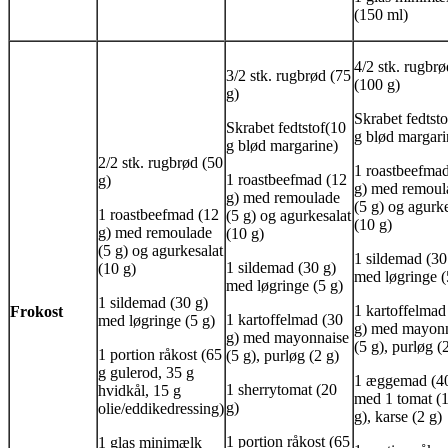
(150 ml)
4/2 stk. rugbrø
3/2 stk. rugbrød (75
(100 g)
g)
Skrabet fedtsto
Skrabet fedtstof(10
g blød margari
g blød margarine)
2/2 stk. rugbrød (50
1 roastbeefma
1 roastbeefmad (12
g)
g) med remoul
g) med remoulade
(5 g) og agurke
1 roastbeefmad (12
(5 g) og agurkesalat
(10 g)
g) med remoulade
(10 g)
(5 g) og agurkesalat
1 sildemad (30
1 sildemad (30 g)
(10 g)
med løgringe (
med løgringe (5 g)
1 sildemad (30 g)
1 kartoffelmad
Frokost
1 kartoffelmad (30
med løgringe (5 g)
g) med mayon
g) med mayonnaise
(5 g), purløg (
1 portion råkost (65
(5 g), purløg (2 g)
g gulerod, 35 g
1 æggemad (40
1 sherrytomat (20
hvidkål, 15 g
med 1 tomat (
g)
olie/eddikedressing)
g), karse (2 g)
1 portion råkost (65
1 glas minimælk