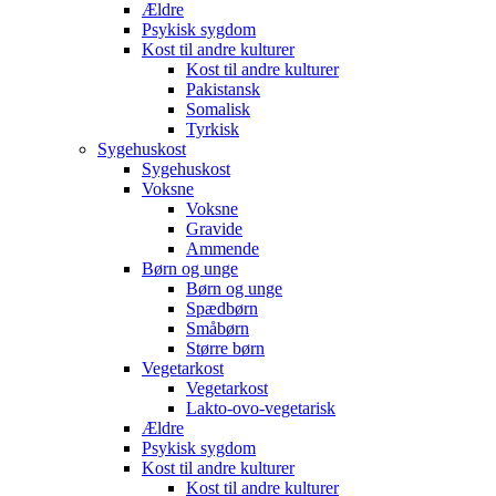
Ældre
Psykisk sygdom
Kost til andre kulturer
Kost til andre kulturer
Pakistansk
Somalisk
Tyrkisk
Sygehuskost
Sygehuskost
Voksne
Voksne
Gravide
Ammende
Børn og unge
Børn og unge
Spædbørn
Småbørn
Større børn
Vegetarkost
Vegetarkost
Lakto-ovo-vegetarisk
Ældre
Psykisk sygdom
Kost til andre kulturer
Kost til andre kulturer