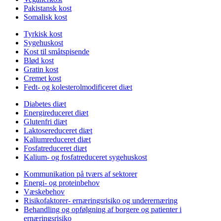
Pakistansk kost
Somalisk kost
Tyrkisk kost
Sygehuskost
Kost til småtspisende
Blød kost
Gratin kost
Cremet kost
Fedt- og kolesterolmodificeret diæt
Diabetes diæt
Energireduceret diæt
Glutenfri diæt
Laktosereduceret diæt
Kaliumreduceret diæt
Fosfatreduceret diæt
Kalium- og fosfatreduceret sygehuskost
Kommunikation på tværs af sektorer
Energi- og proteinbehov
Væskebehov
Risikofaktorer- ernæringsrisiko og underernæring
Behandling og opfølgning af borgere og patienter i
ernæringsrisiko