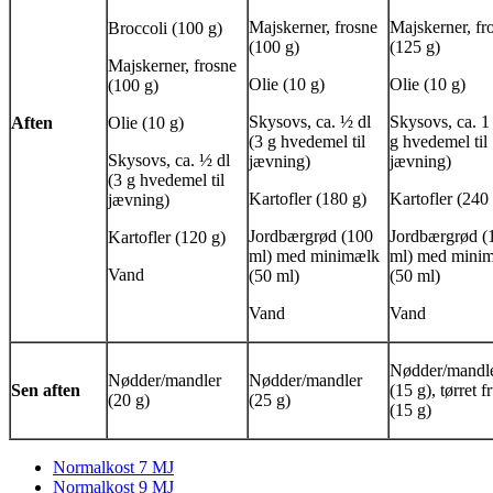
Majskerner, frosne
Majskerner, fr
Broccoli (100 g)
(100 g)
(125 g)
Majskerner, frosne
Olie (10 g)
Olie (10 g)
(100 g)
Skysovs, ca. ½ dl
Skysovs, ca. 1 
Aften
Olie (10 g)
(3 g hvedemel til
g hvedemel til
Skysovs, ca. ½ dl
jævning)
jævning)
(3 g hvedemel til
Kartofler (180 g)
Kartofler (240
jævning)
Jordbærgrød (100
Jordbærgrød (
Kartofler (120 g)
ml) med minimælk
ml) med mini
Vand
(50 ml)
(50 ml)
Vand
Vand
Nødder/mandl
Nødder/mandler
Nødder/mandler
Sen aften
(15 g), tørret f
(20 g)
(25 g)
(15 g)
Normalkost 7 MJ
Normalkost 9 MJ