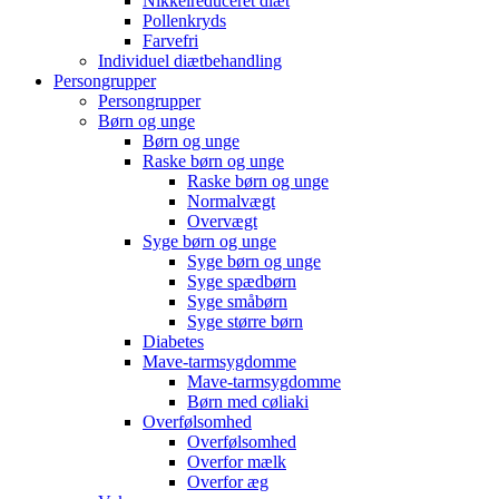
Nikkelreduceret diæt
Pollenkryds
Farvefri
Individuel diætbehandling
Persongrupper
Persongrupper
Børn og unge
Børn og unge
Raske børn og unge
Raske børn og unge
Normalvægt
Overvægt
Syge børn og unge
Syge børn og unge
Syge spædbørn
Syge småbørn
Syge større børn
Diabetes
Mave-tarmsygdomme
Mave-tarmsygdomme
Børn med cøliaki
Overfølsomhed
Overfølsomhed
Overfor mælk
Overfor æg