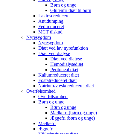
Børn og unge
Glutenfri diæt til børn
Laktosereduceret
Antidumping
Fedtreduceret
MCT tilskud
Nyresygdom
Nyresygdom
Diæt ved lav nyrefunktion
Diæt ved dialyse
Diæt ved dialyse
Hemodialysediæt
Peritoneal diæt
Kaliumreduceret diæt
Fosfatreduceret diæt
Natrium-væskereduceret diæt
Overfølsomhed
Overfølsomhed
Børn og unge
Børn og unge
Mælkefri (børn og unge)
Æggefri (børn og unge)
Mælkefri
Æggefri