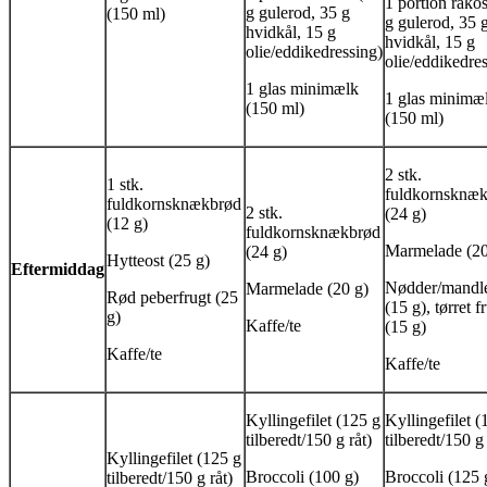
1 portion råkos
g gulerod, 35 g
(150 ml)
g gulerod, 35 
hvidkål, 15 g
hvidkål, 15 g
olie/eddikedressing)
olie/eddikedre
1 glas minimælk
1 glas minimæ
(150 ml)
(150 ml)
2 stk.
1 stk.
fuldkornsknæ
fuldkornsknækbrød
2 stk.
(24 g)
(12 g)
fuldkornsknækbrød
Marmelade (20
(24 g)
Hytteost (25 g)
Eftermiddag
Nødder/mandl
Marmelade (20 g)
Rød peberfrugt (25
(15 g), tørret f
g)
Kaffe/te
(15 g)
Kaffe/te
Kaffe/te
Kyllingefilet (125 g
Kyllingefilet (
tilberedt/150 g råt)
tilberedt/150 g 
Kyllingefilet (125 g
Broccoli (100 g)
Broccoli (125 
tilberedt/150 g råt)