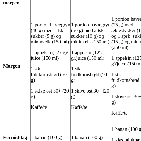
morgen
1 portion havr
1 portion havregryn
1 portion havregryn
(75 g) med
(40 g) med 1 tsk.
(50 g) med 2 tsk.
æblestykker (1
sukker (5 g) og
sukker (10 g) og
og 1 spsk. suk
minimælk (150 ml)
minimælk (150 ml)
(15 g) og min
(250 ml)
1 appelsin (125 g)/
1 appelsin (125
juice (150 ml)
g)/juice (150 ml)
1 appelsin (12
g)/juice (150 m
Morgen
1 stk.
1 stk.
fuldkornsbrød (50
fuldkornsbrød (50
1 stk.
g)
g)
fuldkornsbrød 
g)
1 skive ost 30+ (20
1 skive ost 30+ (20
g)
g)
1 skive ost 30
g)
Kaffe/te
Kaffe/te
Kaffe/te
1 banan (100 g
Formiddag
1 banan (100 g)
1 banan (100 g)
1 glas minimæ