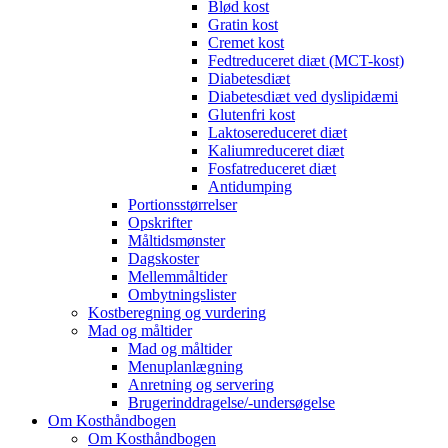
Blød kost
Gratin kost
Cremet kost
Fedtreduceret diæt (MCT-kost)
Diabetesdiæt
Diabetesdiæt ved dyslipidæmi
Glutenfri kost
Laktosereduceret diæt
Kaliumreduceret diæt
Fosfatreduceret diæt
Antidumping
Portionsstørrelser
Opskrifter
Måltidsmønster
Dagskoster
Mellemmåltider
Ombytningslister
Kostberegning og vurdering
Mad og måltider
Mad og måltider
Menuplanlægning
Anretning og servering
Brugerinddragelse/-undersøgelse
Om Kosthåndbogen
Om Kosthåndbogen