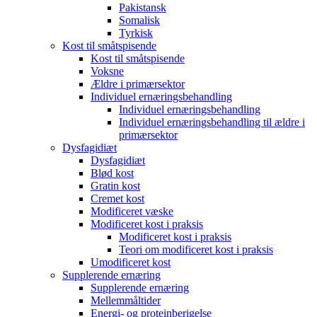
Pakistansk
Somalisk
Tyrkisk
Kost til småtspisende
Kost til småtspisende
Voksne
Ældre i primærsektor
Individuel ernæringsbehandling
Individuel ernæringsbehandling
Individuel ernæringsbehandling til ældre i
primærsektor
Dysfagidiæt
Dysfagidiæt
Blød kost
Gratin kost
Cremet kost
Modificeret væske
Modificeret kost i praksis
Modificeret kost i praksis
Teori om modificeret kost i praksis
Umodificeret kost
Supplerende ernæring
Supplerende ernæring
Mellemmåltider
Energi- og proteinberigelse