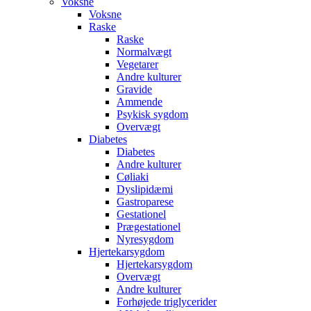
Voksne
Voksne
Raske
Raske
Normalvægt
Vegetarer
Andre kulturer
Gravide
Ammende
Psykisk sygdom
Overvægt
Diabetes
Diabetes
Andre kulturer
Cøliaki
Dyslipidæmi
Gastroparese
Gestationel
Prægestationel
Nyresygdom
Hjertekarsygdom
Hjertekarsygdom
Overvægt
Andre kulturer
Forhøjede triglycerider