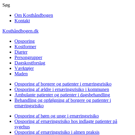
Gå
Søg
til
Om Kosthåndbogen
hovedindhold
Kontakt
Kosthåndbogen.dk
Opsporing
Kostformer
Diæter
Persongrupper
Dagskostforslag
Værktøjer
Maden
Opsporing af borgere og patienter i ernæringsrisiko
Opsporing af ældre i ernæringsrisiko i kommunen
Ambulante patienter og patienter i dagsbehandling
Behandling og opfølgning af borgere og patienter i
ernæringsrisiko
Opsporing af børn og unge i ernæringsrisiko
Opsporing af ernæringsrisiko hos indlagte patienter på
sygehus
Opsporing af ernæringsrisiko i almen praksis