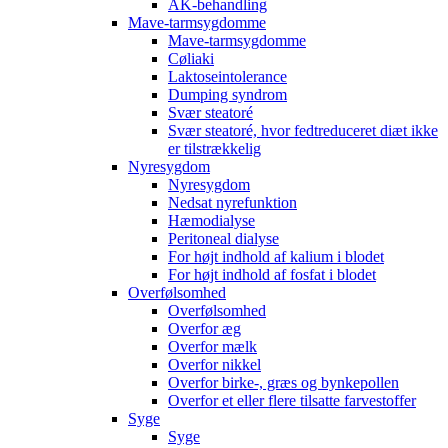
AK-behandling
Mave-tarmsygdomme
Mave-tarmsygdomme
Cøliaki
Laktoseintolerance
Dumping syndrom
Svær steatoré
Svær steatoré, hvor fedtreduceret diæt ikke
er tilstrækkelig
Nyresygdom
Nyresygdom
Nedsat nyrefunktion
Hæmodialyse
Peritoneal dialyse
For højt indhold af kalium i blodet
For højt indhold af fosfat i blodet
Overfølsomhed
Overfølsomhed
Overfor æg
Overfor mælk
Overfor nikkel
Overfor birke-, græs og bynkepollen
Overfor et eller flere tilsatte farvestoffer
Syge
Syge