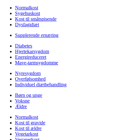
Normalkost
Sygehuskost
Kost til småtspisende
Dysfagidiæt
Supplerende ernæring
Diabetes
Hjertekarsygdom
Energireduceret
Mave-tarmsygdomme
Nyresygdom
Overfølsomhed
Individuel diætbehandling
Børn og unge
Voksne
Ældre
Normalkost
Kost til gravide
Kost til ældre
Vegetarkost
Veganerkost