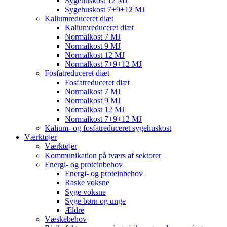
Sygehuskost 12 MJ
Sygehuskost 7+9+12 MJ
Kaliumreduceret diæt
Kaliumreduceret diæt
Normalkost 7 MJ
Normalkost 9 MJ
Normalkost 12 MJ
Normalkost 7+9+12 MJ
Fosfatreduceret diæt
Fosfatreduceret diæt
Normalkost 7 MJ
Normalkost 9 MJ
Normalkost 12 MJ
Normalkost 7+9+12 MJ
Kalium- og fosfatreduceret sygehuskost
Værktøjer
Værktøjer
Kommunikation på tværs af sektorer
Energi- og proteinbehov
Energi- og proteinbehov
Raske voksne
Syge voksne
Syge børn og unge
Ældre
Væskebehov