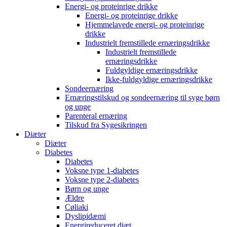
Energi- og proteinrige drikke
Energi- og proteinrige drikke
Hjemmelavede energi- og proteinrige
drikke
Industrielt fremstillede ernæringsdrikke
Industrielt fremstillede
ernæringsdrikke
Fuldgyldige ernæringsdrikke
Ikke-fuldgyldige ernæringsdrikke
Sondeernæring
Ernæringstilskud og sondeernæring til syge børn
og unge
Parenteral ernæring
Tilskud fra Sygesikringen
Diæter
Diæter
Diabetes
Diabetes
Voksne type 1-diabetes
Voksne type 2-diabetes
Børn og unge
Ældre
Cøliaki
Dyslipidæmi
Energireduceret diæt