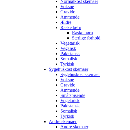
Normalkost skemaer
Voksne
Gravide
Ammende
Ældre
Raske børn
Raske børn
Særlige forhold
Vegetarisk
Vegansk
Pakistansk
Somalisk
Tyrkisk
Sygehuskost skemaer
Sygehuskost skemaer
Voksne
Gravide
Ammende
Småtspisende
Vegetarisk
Pakistansk
Somalisk
Tyrkisk
Andre skemaer
Andre skemaer