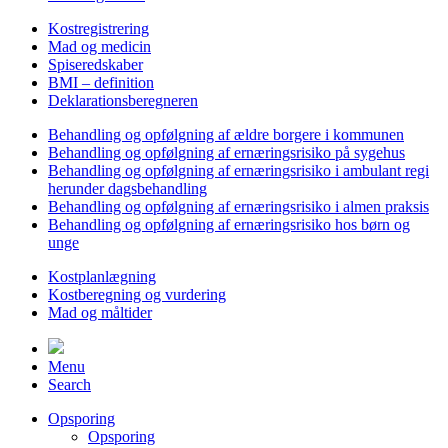
Kostregistrering
Mad og medicin
Spiseredskaber
BMI – definition
Deklarationsberegneren
Behandling og opfølgning af ældre borgere i kommunen
Behandling og opfølgning af ernæringsrisiko på sygehus
Behandling og opfølgning af ernæringsrisiko i ambulant regi
herunder dagsbehandling
Behandling og opfølgning af ernæringsrisiko i almen praksis
Behandling og opfølgning af ernæringsrisiko hos børn og
unge
Kostplanlægning
Kostberegning og vurdering
Mad og måltider
Menu
Search
Opsporing
Opsporing