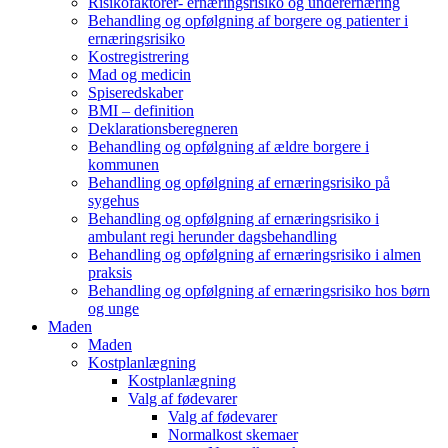
Risikofaktorer- ernæringsrisiko og underernæring
Behandling og opfølgning af borgere og patienter i
ernæringsrisiko
Kostregistrering
Mad og medicin
Spiseredskaber
BMI – definition
Deklarationsberegneren
Behandling og opfølgning af ældre borgere i
kommunen
Behandling og opfølgning af ernæringsrisiko på
sygehus
Behandling og opfølgning af ernæringsrisiko i
ambulant regi herunder dagsbehandling
Behandling og opfølgning af ernæringsrisiko i almen
praksis
Behandling og opfølgning af ernæringsrisiko hos børn
og unge
Maden
Maden
Kostplanlægning
Kostplanlægning
Valg af fødevarer
Valg af fødevarer
Normalkost skemaer