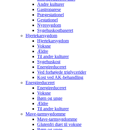
Andre kulturer
Gastroparese
Prægestationel
Gestationel
Nyresygdom
Sygehuskostbaseret
Hjertekarsygdom
Hjertekarsygdom
Voksne
Ældre
Til andre kulturer
Sygehuskost
Energireduceret
Ved forhøjede triglycerider
Kost ved AK-behandling
Energireduceret
Energireduceret
Voksne
Børn og unge
Ældre
Til andre kulturer
Mave-tarmsygdomme
Mave-tarmsygdomme
Glutenfri diæt til voksne
Børn og unge