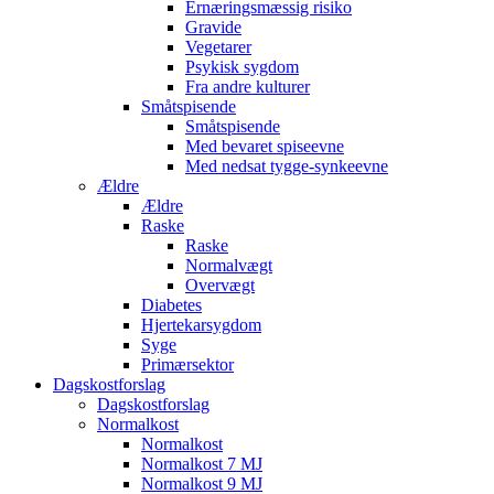
Ernæringsmæssig risiko
Gravide
Vegetarer
Psykisk sygdom
Fra andre kulturer
Småtspisende
Småtspisende
Med bevaret spiseevne
Med nedsat tygge-synkeevne
Ældre
Ældre
Raske
Raske
Normalvægt
Overvægt
Diabetes
Hjertekarsygdom
Syge
Primærsektor
Dagskostforslag
Dagskostforslag
Normalkost
Normalkost
Normalkost 7 MJ
Normalkost 9 MJ