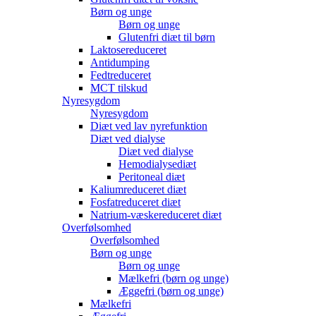
Børn og unge
Børn og unge
Glutenfri diæt til børn
Laktosereduceret
Antidumping
Fedtreduceret
MCT tilskud
Nyresygdom
Nyresygdom
Diæt ved lav nyrefunktion
Diæt ved dialyse
Diæt ved dialyse
Hemodialysediæt
Peritoneal diæt
Kaliumreduceret diæt
Fosfatreduceret diæt
Natrium-væskereduceret diæt
Overfølsomhed
Overfølsomhed
Børn og unge
Børn og unge
Mælkefri (børn og unge)
Æggefri (børn og unge)
Mælkefri