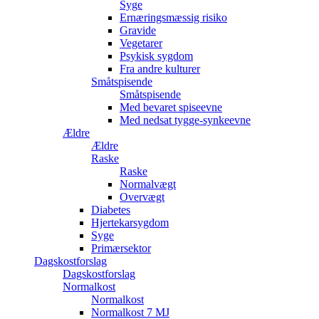
Syge
Ernæringsmæssig risiko
Gravide
Vegetarer
Psykisk sygdom
Fra andre kulturer
Småtspisende
Småtspisende
Med bevaret spiseevne
Med nedsat tygge-synkeevne
Ældre
Ældre
Raske
Raske
Normalvægt
Overvægt
Diabetes
Hjertekarsygdom
Syge
Primærsektor
Dagskostforslag
Dagskostforslag
Normalkost
Normalkost
Normalkost 7 MJ