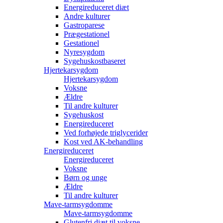
Energireduceret diæt
Andre kulturer
Gastroparese
Prægestationel
Gestationel
Nyresygdom
Sygehuskostbaseret
Hjertekarsygdom
Hjertekarsygdom
Voksne
Ældre
Til andre kulturer
Sygehuskost
Energireduceret
Ved forhøjede triglycerider
Kost ved AK-behandling
Energireduceret
Energireduceret
Voksne
Børn og unge
Ældre
Til andre kulturer
Mave-tarmsygdomme
Mave-tarmsygdomme
Glutenfri diæt til voksne