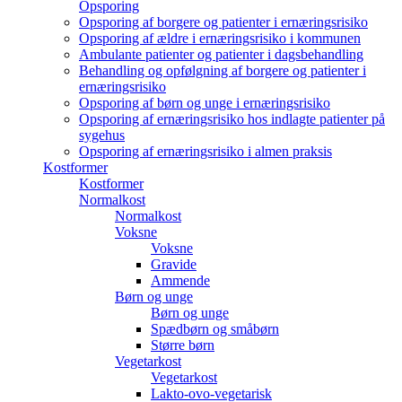
Opsporing
Opsporing af borgere og patienter i ernæringsrisiko
Opsporing af ældre i ernæringsrisiko i kommunen
Ambulante patienter og patienter i dagsbehandling
Behandling og opfølgning af borgere og patienter i
ernæringsrisiko
Opsporing af børn og unge i ernæringsrisiko
Opsporing af ernæringsrisiko hos indlagte patienter på
sygehus
Opsporing af ernæringsrisiko i almen praksis
Kostformer
Kostformer
Normalkost
Normalkost
Voksne
Voksne
Gravide
Ammende
Børn og unge
Børn og unge
Spædbørn og småbørn
Større børn
Vegetarkost
Vegetarkost
Lakto-ovo-vegetarisk