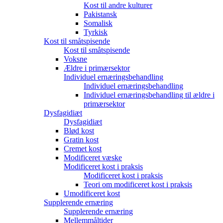
Kost til andre kulturer
Pakistansk
Somalisk
Tyrkisk
Kost til småtspisende
Kost til småtspisende
Voksne
Ældre i primærsektor
Individuel ernæringsbehandling
Individuel ernæringsbehandling
Individuel ernæringsbehandling til ældre i
primærsektor
Dysfagidiæt
Dysfagidiæt
Blød kost
Gratin kost
Cremet kost
Modificeret væske
Modificeret kost i praksis
Modificeret kost i praksis
Teori om modificeret kost i praksis
Umodificeret kost
Supplerende ernæring
Supplerende ernæring
Mellemmåltider