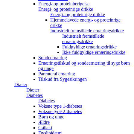
Energi- og proteinberigelse
Energi- og proteinrige drikke
Energi- og proteinrige drikke
Hjemmelavede energi- og proteinrige
drikke
Industrielt fremstillede ernæringsdrikke
Industrielt fremstillede
ernæringsdrikke
Fuldgyldige ernæringsdrikke
Ikke-fuldgyldige ernæringsdrikke
Sondeernæring
Ernæringstilskud og sondeernæring til syge børn
og unge
Parenteral ernæring
Tilskud fra Sygesikringen
Diæter
Diæter
Diabetes
Diabetes
Voksne type 1-diabetes
Voksne type 2-diabetes
Børn og unge
Ældre
Cøliaki
Dyslipidæmi