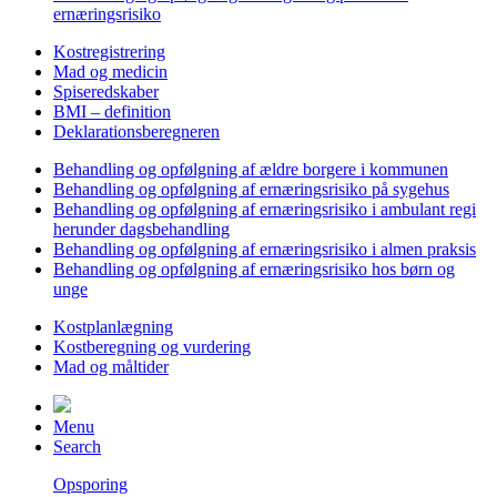
ernæringsrisiko
Kostregistrering
Mad og medicin
Spiseredskaber
BMI – definition
Deklarationsberegneren
Behandling og opfølgning af ældre borgere i kommunen
Behandling og opfølgning af ernæringsrisiko på sygehus
Behandling og opfølgning af ernæringsrisiko i ambulant regi
herunder dagsbehandling
Behandling og opfølgning af ernæringsrisiko i almen praksis
Behandling og opfølgning af ernæringsrisiko hos børn og
unge
Kostplanlægning
Kostberegning og vurdering
Mad og måltider
Menu
Search
Opsporing