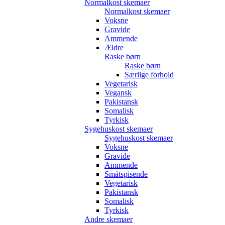
Normalkost skemaer
Normalkost skemaer
Voksne
Gravide
Ammende
Ældre
Raske børn
Raske børn
Særlige forhold
Vegetarisk
Vegansk
Pakistansk
Somalisk
Tyrkisk
Sygehuskost skemaer
Sygehuskost skemaer
Voksne
Gravide
Ammende
Småtspisende
Vegetarisk
Pakistansk
Somalisk
Tyrkisk
Andre skemaer