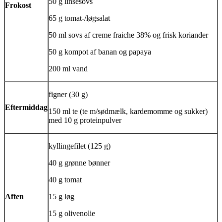
50 g linsesovs
Frokost
65 g tomat-/løgsalat
50 ml sovs af creme fraiche 38% og frisk koriander
50 g kompot af banan og papaya
200 ml vand
figner (30 g)
Eftermiddag
150 ml te (te m/sødmælk, kardemomme og sukker)
med 10 g proteinpulver
kyllingefilet (125 g)
40 g grønne bønner
40 g tomat
Aften
15 g løg
15 g olivenolie