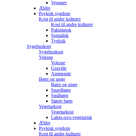
Veganer
Ældre
Psykisk sygdom
Kost til andre kulturer
Kost til andre kulturer
Pakistansk
Somalisk
Tyrkisk
Sygehuskost
Sygehuskost
Voksne
Voksne
Gravide
Ammende
Børn og unge
Børn og unge
Spædbørn
Småbørn
Større børn
Vegetarkost
Vegetarkost
Lakto-ovo-vegetarisk
Ældre
Psykisk sygdom
Kost til andre kulturer