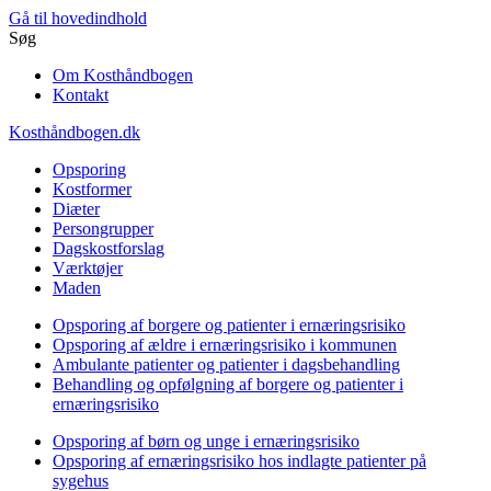
Gå til hovedindhold
Søg
Om Kosthåndbogen
Kontakt
Kosthåndbogen.dk
Opsporing
Kostformer
Diæter
Persongrupper
Dagskostforslag
Værktøjer
Maden
Opsporing af borgere og patienter i ernæringsrisiko
Opsporing af ældre i ernæringsrisiko i kommunen
Ambulante patienter og patienter i dagsbehandling
Behandling og opfølgning af borgere og patienter i
ernæringsrisiko
Opsporing af børn og unge i ernæringsrisiko
Opsporing af ernæringsrisiko hos indlagte patienter på
sygehus