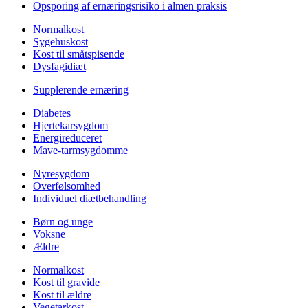
Opsporing af ernæringsrisiko i almen praksis
Normalkost
Sygehuskost
Kost til småtspisende
Dysfagidiæt
Supplerende ernæring
Diabetes
Hjertekarsygdom
Energireduceret
Mave-tarmsygdomme
Nyresygdom
Overfølsomhed
Individuel diætbehandling
Børn og unge
Voksne
Ældre
Normalkost
Kost til gravide
Kost til ældre
Vegetarkost