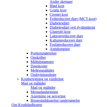
Andre skemaer
Blød kost
Gratin kost
Cremet kost
Fedtreduceret diæt (MCT-kost)
Diabetesdiæt
Diabetesdiæt ved dyslipidæmi
Glutenfri kost
Laktosereduceret diæt
Kaliumreduceret diæt
Fosfatreduceret diæt
Antidumping
Portionsstørrelser
Opskrifter
Måltidsmønster
Dagskoster
Mellemmåltider
Ombytningslister
Kostberegning og vurdering
Mad og måltider
Mad og måltider
Menuplanlægning
Anretning og servering
Brugerinddragelse/-undersøgelse
Om Kosthåndbogen