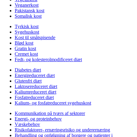
Veganerkost
Pakistansk kost
Somalisk kost
Tyrkisk kost
Sygehuskost
Kost til småtspisende
Blød kost
Gratin kost
Cremet kost
Fedt- og kolesterolmodificeret diæt
Diabetes diæt
Energireduceret diæt
Glutenfri diæt
Laktosereduceret diæt
Kaliumreduceret diæt
Fosfatreduceret diæt
Kalium- og fosfatreduceret sygehuskost
Kommunikation på tværs af sektorer
Energi- og proteinbehov
Væskebehov
Risikofaktorer- ernæringsrisiko og underernæring
Behandling og opfølgning af borgere og patienter i