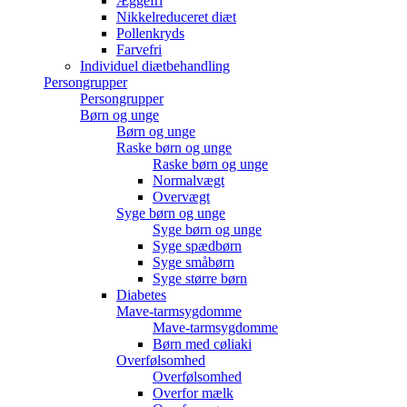
Æggefri
Nikkelreduceret diæt
Pollenkryds
Farvefri
Individuel diætbehandling
Persongrupper
Persongrupper
Børn og unge
Børn og unge
Raske børn og unge
Raske børn og unge
Normalvægt
Overvægt
Syge børn og unge
Syge børn og unge
Syge spædbørn
Syge småbørn
Syge større børn
Diabetes
Mave-tarmsygdomme
Mave-tarmsygdomme
Børn med cøliaki
Overfølsomhed
Overfølsomhed
Overfor mælk