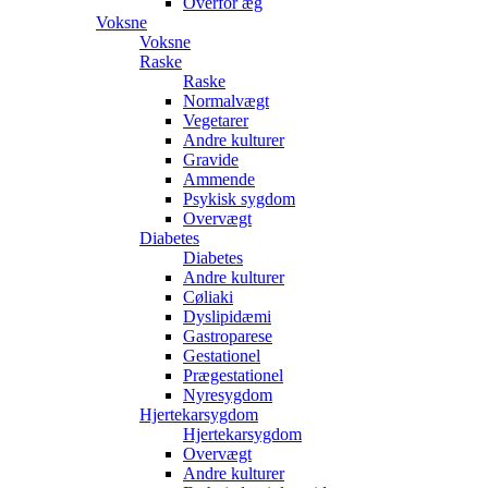
Overfor æg
Voksne
Voksne
Raske
Raske
Normalvægt
Vegetarer
Andre kulturer
Gravide
Ammende
Psykisk sygdom
Overvægt
Diabetes
Diabetes
Andre kulturer
Cøliaki
Dyslipidæmi
Gastroparese
Gestationel
Prægestationel
Nyresygdom
Hjertekarsygdom
Hjertekarsygdom
Overvægt
Andre kulturer