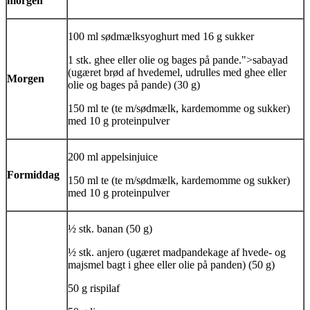
morgen
100 ml sødmælksyoghurt med 16 g sukker
1 stk.
ghee
eller olie og bages på pande.">sabayad
(ugæret brød af hvedemel, udrulles med
ghee
eller
Morgen
olie og bages på pande) (30 g)
150 ml te (te m/sødmælk, kardemomme og sukker)
med 10 g proteinpulver
200 ml appelsinjuice
Formiddag
150 ml te (te m/sødmælk, kardemomme og sukker)
med 10 g proteinpulver
½ stk. banan (50 g)
½ stk.
anjero
(ugæret madpandekage af hvede- og
majsmel bagt i
ghee
eller olie på panden) (50 g)
50 g rispilaf