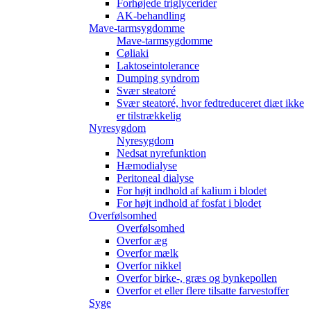
Forhøjede triglycerider
AK-behandling
Mave-tarmsygdomme
Mave-tarmsygdomme
Cøliaki
Laktoseintolerance
Dumping syndrom
Svær steatoré
Svær steatoré, hvor fedtreduceret diæt ikke
er tilstrækkelig
Nyresygdom
Nyresygdom
Nedsat nyrefunktion
Hæmodialyse
Peritoneal dialyse
For højt indhold af kalium i blodet
For højt indhold af fosfat i blodet
Overfølsomhed
Overfølsomhed
Overfor æg
Overfor mælk
Overfor nikkel
Overfor birke-, græs og bynkepollen
Overfor et eller flere tilsatte farvestoffer
Syge