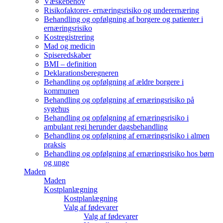
Væskebehov
Risikofaktorer- ernæringsrisiko og underernæring
Behandling og opfølgning af borgere og patienter i
ernæringsrisiko
Kostregistrering
Mad og medicin
Spiseredskaber
BMI – definition
Deklarationsberegneren
Behandling og opfølgning af ældre borgere i
kommunen
Behandling og opfølgning af ernæringsrisiko på
sygehus
Behandling og opfølgning af ernæringsrisiko i
ambulant regi herunder dagsbehandling
Behandling og opfølgning af ernæringsrisiko i almen
praksis
Behandling og opfølgning af ernæringsrisiko hos børn
og unge
Maden
Maden
Kostplanlægning
Kostplanlægning
Valg af fødevarer
Valg af fødevarer