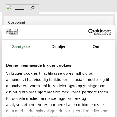
Gå
til
hovedindhold
Syge voksne der kan være i
Opsporing
ernæringsrisiko
Opsporing
Indlagte patienter og patienter, som behandles i
primærsektoren eller ambulant før og efter indlæggelse, og
Samtykke
Detaljer
Om
Opsporing af borgere og patienter i ernæringsrisiko
som kan være i ernæringsrisiko skal tilbydes
Sygehuskost
Disse patienter omfatter patienter, som har nedsat
Opsporing af ældre i ernæringsrisiko i kommunen
Denne hjemmeside bruger cookies
kostindtagelse på indlæggelsestidspunktet eller har risiko for
Vi bruger cookies til at tilpasse vores indhold og
at få nedsat kostindtagelse under indlæggelsen. Ofte har
Ambulante patienter og patienter i dagsbehandling
annoncer, til at vise dig funktioner til sociale medier og til
patienterne et øget behov for mikronæringsstoffer.
at analysere vores trafik. Vi deler også oplysninger om
Behandling og opfølgning af borgere og patienter i
ernæringsrisiko
Patientens ernæringstilstand skal følges tæt med opsporing
din brug af vores hjemmeside med vores partnere inden
for sociale medier, annonceringspartnere og
af mulig ernæringsrisiko.
Opsporing af børn og unge i ernæringsrisiko
analysepartnere. Vores partnere kan kombinere disse
Læs mere under
Opsporing
.
data med andre oplysninger, du har givet dem, eller som