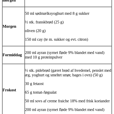
morgen
50 ml sødmælksyoghurt med 8 g sukker
½ stk. franskbrød (25 g)
Morgen
oliven (20 g)
150 ml
cay
(te m. sukker og evt. citron)
200 ml
ayran
(syrnet fløde 9% blandet med vand)
Formiddag
med 10 g proteinpulver
½ stk.
pidebrød
(gæret brød af hvedemel, penslet med
æg, yoghurt og smeltet smør, bages i ovn) (50 g)
30 g fetaost
Frokost
65 g tomat-/løgsalat
50 ml sovs af creme fraiche 18% med frisk koriander
200 ml
ayran
(syrnet fløde 9% blandet med vand)