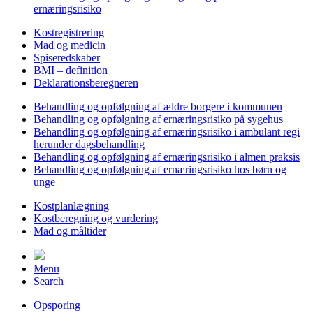
ernæringsrisiko
Kostregistrering
Mad og medicin
Spiseredskaber
BMI – definition
Deklarationsberegneren
Behandling og opfølgning af ældre borgere i kommunen
Behandling og opfølgning af ernæringsrisiko på sygehus
Behandling og opfølgning af ernæringsrisiko i ambulant regi
herunder dagsbehandling
Behandling og opfølgning af ernæringsrisiko i almen praksis
Behandling og opfølgning af ernæringsrisiko hos børn og
unge
Kostplanlægning
Kostberegning og vurdering
Mad og måltider
Menu
Search
Opsporing