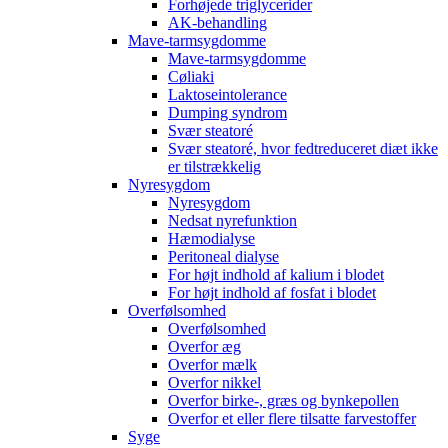
Forhøjede triglycerider
AK-behandling
Mave-tarmsygdomme
Mave-tarmsygdomme
Cøliaki
Laktoseintolerance
Dumping syndrom
Svær steatoré
Svær steatoré, hvor fedtreduceret diæt ikke
er tilstrækkelig
Nyresygdom
Nyresygdom
Nedsat nyrefunktion
Hæmodialyse
Peritoneal dialyse
For højt indhold af kalium i blodet
For højt indhold af fosfat i blodet
Overfølsomhed
Overfølsomhed
Overfor æg
Overfor mælk
Overfor nikkel
Overfor birke-, græs og bynkepollen
Overfor et eller flere tilsatte farvestoffer
Syge