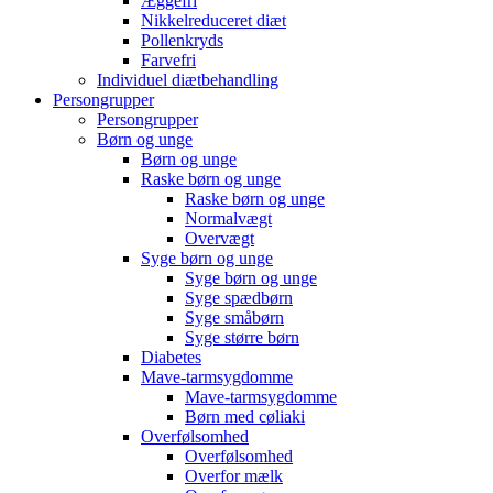
Æggefri
Nikkelreduceret diæt
Pollenkryds
Farvefri
Individuel diætbehandling
Persongrupper
Persongrupper
Børn og unge
Børn og unge
Raske børn og unge
Raske børn og unge
Normalvægt
Overvægt
Syge børn og unge
Syge børn og unge
Syge spædbørn
Syge småbørn
Syge større børn
Diabetes
Mave-tarmsygdomme
Mave-tarmsygdomme
Børn med cøliaki
Overfølsomhed
Overfølsomhed
Overfor mælk