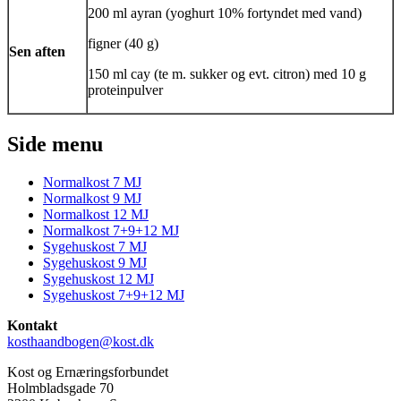
200 ml
ayran
(yoghurt 10% fortyndet med vand)
figner (40 g)
Sen aften
150 ml
cay
(te m. sukker og evt. citron) med 10 g
proteinpulver
Side menu
Normalkost 7 MJ
Normalkost 9 MJ
Normalkost 12 MJ
Normalkost 7+9+12 MJ
Sygehuskost 7 MJ
Sygehuskost 9 MJ
Sygehuskost 12 MJ
Sygehuskost 7+9+12 MJ
Kontakt
kosthaandbogen@kost.dk
Kost og Ernæringsforbundet
Holmbladsgade 70