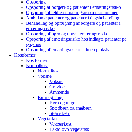
Opsporing
Opsporing af borgere og patienter i ernæringsrisiko
Opsporing af ældre i ernæringsrisiko i kommunen
Ambulante patienter og patienter i dagsbehandling
Behandling og opfølgning af borgere og patienter i
ernæringsrisiko
Opsporing af børn og unge i ernæringsrisiko
Opsporing af ernæringsrisiko hos indlagte patienter på
sygehus
Opsporing af ernæringsrisiko i almen praksis
Kostformer
Kostformer
Normalkost
Normalkost
Voksne
Voksne
Gravide
Ammende
Børn og unge
Børn og unge
Spædbørn og småbørn
Større børn
Vegetarkost
Vegetarkost
Lakto-ovo-vegetarisk