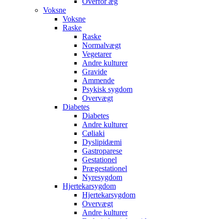
Overfor æg
Voksne
Voksne
Raske
Raske
Normalvægt
Vegetarer
Andre kulturer
Gravide
Ammende
Psykisk sygdom
Overvægt
Diabetes
Diabetes
Andre kulturer
Cøliaki
Dyslipidæmi
Gastroparese
Gestationel
Prægestationel
Nyresygdom
Hjertekarsygdom
Hjertekarsygdom
Overvægt
Andre kulturer