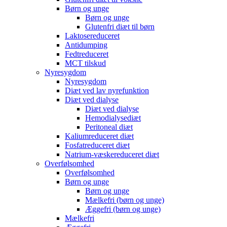
Børn og unge
Børn og unge
Glutenfri diæt til børn
Laktosereduceret
Antidumping
Fedtreduceret
MCT tilskud
Nyresygdom
Nyresygdom
Diæt ved lav nyrefunktion
Diæt ved dialyse
Diæt ved dialyse
Hemodialysediæt
Peritoneal diæt
Kaliumreduceret diæt
Fosfatreduceret diæt
Natrium-væskereduceret diæt
Overfølsomhed
Overfølsomhed
Børn og unge
Børn og unge
Mælkefri (børn og unge)
Æggefri (børn og unge)
Mælkefri