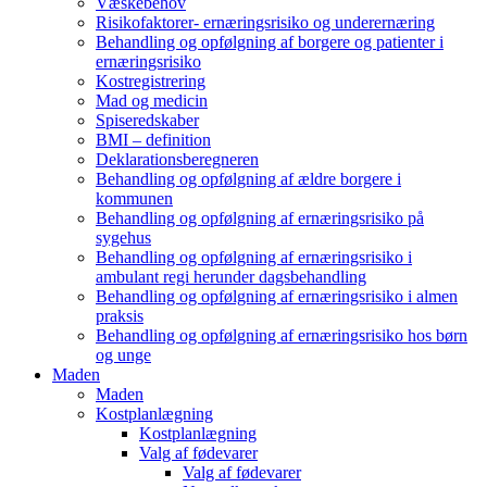
Væskebehov
Risikofaktorer- ernæringsrisiko og underernæring
Behandling og opfølgning af borgere og patienter i
ernæringsrisiko
Kostregistrering
Mad og medicin
Spiseredskaber
BMI – definition
Deklarationsberegneren
Behandling og opfølgning af ældre borgere i
kommunen
Behandling og opfølgning af ernæringsrisiko på
sygehus
Behandling og opfølgning af ernæringsrisiko i
ambulant regi herunder dagsbehandling
Behandling og opfølgning af ernæringsrisiko i almen
praksis
Behandling og opfølgning af ernæringsrisiko hos børn
og unge
Maden
Maden
Kostplanlægning
Kostplanlægning
Valg af fødevarer
Valg af fødevarer