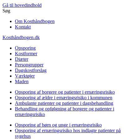
Gå til hovedindhold
Søg
Om Kosthåndbogen
Kontakt
Kosthåndbogen.dk
Opsporing
Kostformer
Diæter
Persongrupper
Dagskostforslag
Værktøjer
Maden
Opsporing af borgere og patienter i ernæringsrisiko
Opsporing af ældre i ernæringsrisiko i kommunen
Ambulante patienter og patienter i dagsbehandling
Behandling og opfølgning af borgere og patienter i
ernæringsrisiko
Opsporing af børn og unge i ernæringsrisiko
Opsporing af ernæringsrisiko hos indlagte patienter på
sygehus