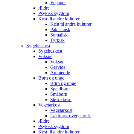
Veganer
Ældre
Psykisk sygdom
Kost til andre kulturer
Kost til andre kulturer
Pakistansk
Somalisk
Tyrkisk
Sygehuskost
Sygehuskost
Voksne
Voksne
Gravide
Ammende
Børn og unge
Børn og unge
Spædbørn
Småbørn
Større børn
Vegetarkost
Vegetarkost
Lakto-ovo-vegetarisk
Ældre
Psykisk sygdom
Kost til andre kulturer