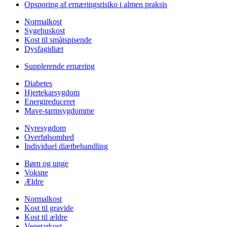
Opsporing af ernæringsrisiko i almen praksis
Normalkost
Sygehuskost
Kost til småtspisende
Dysfagidiæt
Supplerende ernæring
Diabetes
Hjertekarsygdom
Energireduceret
Mave-tarmsygdomme
Nyresygdom
Overfølsomhed
Individuel diætbehandling
Børn og unge
Voksne
Ældre
Normalkost
Kost til gravide
Kost til ældre
Vegetarkost