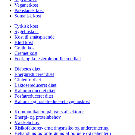
Veganerkost
Pakistansk kost
Somalisk kost
Tyrkisk kost
Sygehuskost
Kost til småtspisende
Blød kost
Gratin kost
Cremet kost
Fedt- og kolesterolmodificeret diæt
Diabetes diæt
Energireduceret diæt
Glutenfri diæt
Laktosereduceret diæt
Kaliumreduceret diæt
Fosfatreduceret diæt
Kalium- og fosfatreduceret sygehuskost
Kommunikation på tværs af sektorer
Energi- og proteinbehov
Væskebehov
Risikofaktorer- ernæringsrisiko og underernæring
Behandling og opfølgning af borgere og patienter i