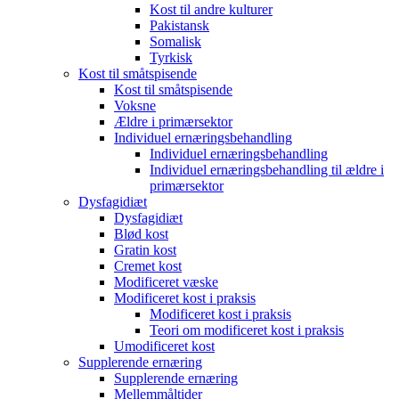
Kost til andre kulturer
Pakistansk
Somalisk
Tyrkisk
Kost til småtspisende
Kost til småtspisende
Voksne
Ældre i primærsektor
Individuel ernæringsbehandling
Individuel ernæringsbehandling
Individuel ernæringsbehandling til ældre i
primærsektor
Dysfagidiæt
Dysfagidiæt
Blød kost
Gratin kost
Cremet kost
Modificeret væske
Modificeret kost i praksis
Modificeret kost i praksis
Teori om modificeret kost i praksis
Umodificeret kost
Supplerende ernæring
Supplerende ernæring
Mellemmåltider