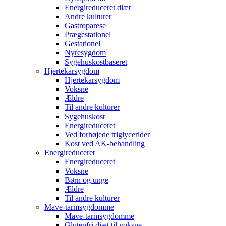
Energireduceret diæt
Andre kulturer
Gastroparese
Prægestationel
Gestationel
Nyresygdom
Sygehuskostbaseret
Hjertekarsygdom
Hjertekarsygdom
Voksne
Ældre
Til andre kulturer
Sygehuskost
Energireduceret
Ved forhøjede triglycerider
Kost ved AK-behandling
Energireduceret
Energireduceret
Voksne
Børn og unge
Ældre
Til andre kulturer
Mave-tarmsygdomme
Mave-tarmsygdomme
Glutenfri diæt til voksne