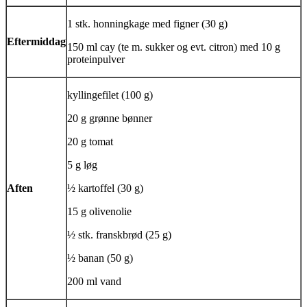
1 stk. honningkage med figner (30 g)
Eftermiddag
150 ml
cay
(te m. sukker og evt. citron) med 10 g
proteinpulver
kyllingefilet (100 g)
20 g grønne bønner
20 g tomat
5 g løg
Aften
½ kartoffel (30 g)
15 g olivenolie
½ stk. franskbrød (25 g)
½ banan (50 g)
200 ml vand