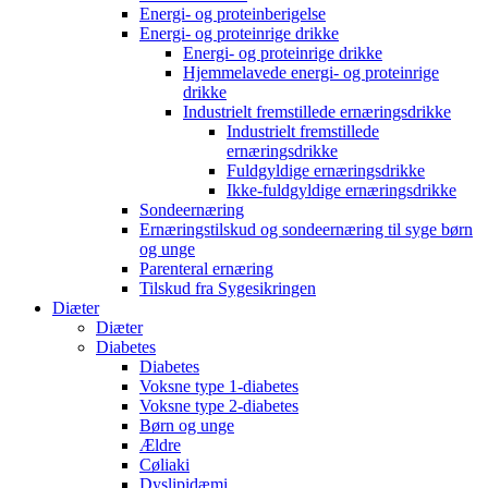
Energi- og proteinberigelse
Energi- og proteinrige drikke
Energi- og proteinrige drikke
Hjemmelavede energi- og proteinrige
drikke
Industrielt fremstillede ernæringsdrikke
Industrielt fremstillede
ernæringsdrikke
Fuldgyldige ernæringsdrikke
Ikke-fuldgyldige ernæringsdrikke
Sondeernæring
Ernæringstilskud og sondeernæring til syge børn
og unge
Parenteral ernæring
Tilskud fra Sygesikringen
Diæter
Diæter
Diabetes
Diabetes
Voksne type 1-diabetes
Voksne type 2-diabetes
Børn og unge
Ældre
Cøliaki
Dyslipidæmi