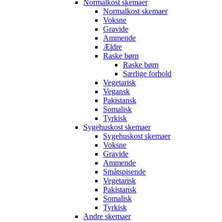
Normalkost skemaer
Normalkost skemaer
Voksne
Gravide
Ammende
Ældre
Raske børn
Raske børn
Særlige forhold
Vegetarisk
Vegansk
Pakistansk
Somalisk
Tyrkisk
Sygehuskost skemaer
Sygehuskost skemaer
Voksne
Gravide
Ammende
Småtspisende
Vegetarisk
Pakistansk
Somalisk
Tyrkisk
Andre skemaer