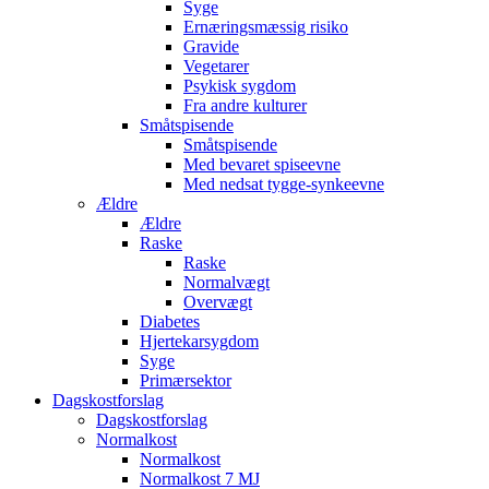
Syge
Ernæringsmæssig risiko
Gravide
Vegetarer
Psykisk sygdom
Fra andre kulturer
Småtspisende
Småtspisende
Med bevaret spiseevne
Med nedsat tygge-synkeevne
Ældre
Ældre
Raske
Raske
Normalvægt
Overvægt
Diabetes
Hjertekarsygdom
Syge
Primærsektor
Dagskostforslag
Dagskostforslag
Normalkost
Normalkost
Normalkost 7 MJ