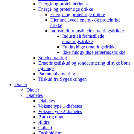
Energi- og proteinberigelse
Energi- og proteinrige drikke
Energi- og proteinrige drikke
Hjemmelavede energi- og proteinrige
drikke
Industrielt fremstillede ernæringsdrikke
Industrielt fremstillede
ernæringsdrikke
Fuldgyldige ernæringsdrikke
Ikke-fuldgyldige ernæringsdrikke
Sondeernæring
Ernæringstilskud og sondeernæring til syge børn
og unge
Parenteral ernæring
Tilskud fra Sygesikringen
Diæter
Diæter
Diabetes
Diabetes
Voksne type 1-diabetes
Voksne type 2-diabetes
Børn og unge
Ældre
Cøliaki
Dyslipidæmi