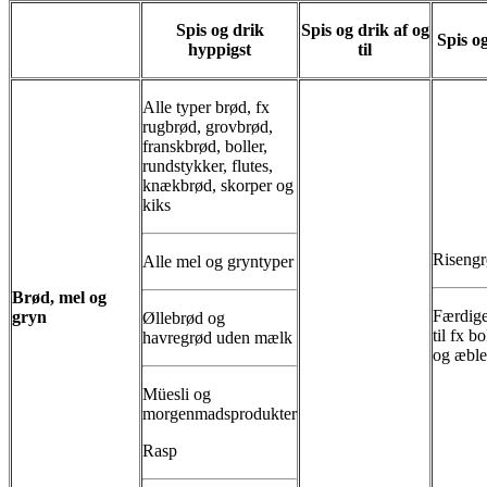
Spis og drik
Spis og drik af og
Spis o
hyppigst
til
Alle typer brød, fx
rugbrød, grovbrød,
franskbrød, boller,
rundstykker, flutes,
knækbrød, skorper og
kiks
Riseng
Alle mel og gryntyper
Brød, mel og
Færdige
gryn
Øllebrød og
til fx b
havregrød uden mælk
og æble
Müesli og
morgenmadsprodukter
Rasp