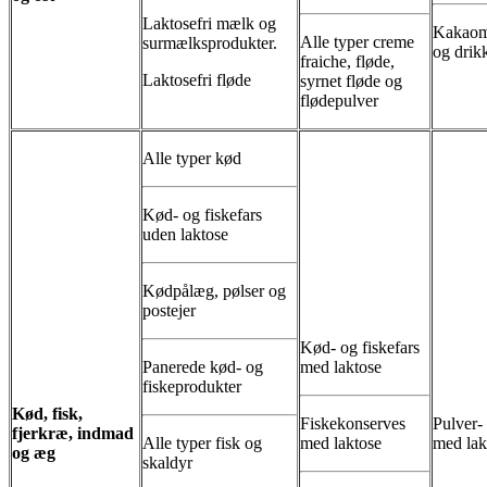
Laktosefri mælk og
Kakaom
Alle typer creme
surmælksprodukter.
og drik
fraiche, fløde,
Laktosefri fløde
syrnet fløde og
flødepulver
Alle typer kød
Kød- og fiskefars
uden laktose
Kødpålæg, pølser og
postejer
Kød- og fiskefars
Panerede kød- og
med laktose
fiskeprodukter
Kød, fisk,
Fiskekonserves
Pulver-
fjerkræ, indmad
Alle typer fisk og
med laktose
med lak
og æg
skaldyr