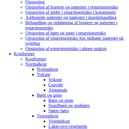
Opsporing
Opsporing af borgere og patienter i ernæringsrisiko
Opsporing af ældre i ernæringsrisiko i kommunen
Ambulante patienter og patienter i dagsbehandling
Behandling og opfølgning af borgere og patienter i
ernæringsrisiko
Opsporing af børn og unge i ernæringsrisiko
Opsporing af ernæringsrisiko hos indlagte patienter på
sygehus
Opsporing af ernæringsrisiko i almen praksis
Kostformer
Kostformer
Normalkost
Normalkost
Voksne
Voksne
Gravide
Ammende
Børn og unge
Børn og unge
Spædbørn og småbørn
Større børn
Vegetarkost
Vegetarkost
Lakto-ovo-vegetarisk