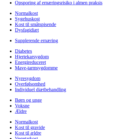
Opsporing af ernæringsrisiko i almen praksis
Normalkost
Sygehuskost
Kost til småtspisende
Dysfagidiæt
Supplerende ernæring
Diabetes
Hjertekarsygdom
Energireduceret
Mave-tarmsygdomme
Nyresygdom
Overfølsomhed
Individuel diætbehandling
Børn og unge
Voksne
Ældre
Normalkost
Kost til gravide
Kost til ældre
Vegetarkost