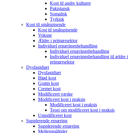
Kost til andre kulturer
Pakistansk
Somalisk
Tyrkisk
Kost til småtspisende
Kost til småtspisende
Voksne
Ældre i primærsektor
Individuel ernæringsbehandling
Individuel ernæringsbehandling
Individuel ernæringsbehandling til ældre i
primærsektor
Dysfagidiæt
Dysfagidiæt
Blød kost
Gratin kost
Cremet kost
Modificeret væske
Modificeret kost i praksis
Modificeret kost i praksis
Teori om modificeret kost i praksis
Umodificeret kost
Supplerende ernæring
Supplerende ernæring
Mellemmåltider