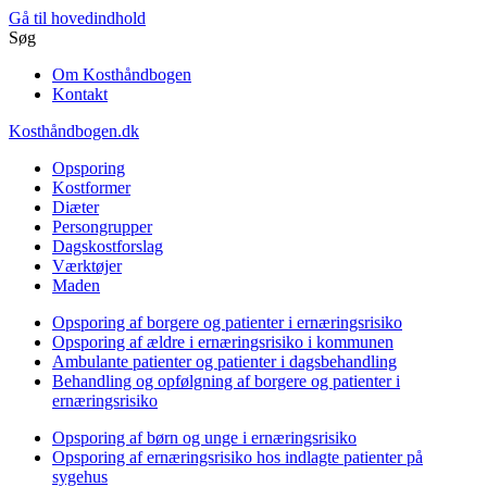
Gå til hovedindhold
Søg
Om Kosthåndbogen
Kontakt
Kosthåndbogen.dk
Opsporing
Kostformer
Diæter
Persongrupper
Dagskostforslag
Værktøjer
Maden
Opsporing af borgere og patienter i ernæringsrisiko
Opsporing af ældre i ernæringsrisiko i kommunen
Ambulante patienter og patienter i dagsbehandling
Behandling og opfølgning af borgere og patienter i
ernæringsrisiko
Opsporing af børn og unge i ernæringsrisiko
Opsporing af ernæringsrisiko hos indlagte patienter på
sygehus