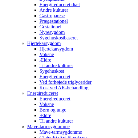
Energireduceret diæt
Andre kulturer
Gastroparese
Prægestationel
Gestationel
Nyresygdom
Sygehuskostbaseret
Hjertekarsygdom
Hjertekarsygdom
Voksne
Ældre
Til andre kulturer
Sygehuskost
Energireduceret
Ved forhøjede triglycerider
Kost ved AK-behandling
Energireduceret
Energireduceret
Voksne
Børn og unge
Ældre
Til andre kulturer
Mave-tarmsygdomme
Mave-tarmsygdomme
Glutenfri diæt til voksne