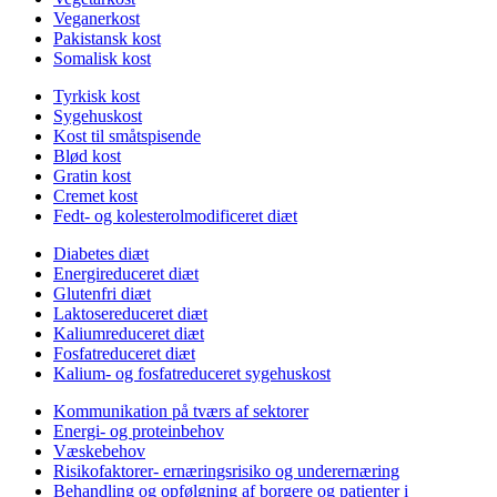
Veganerkost
Pakistansk kost
Somalisk kost
Tyrkisk kost
Sygehuskost
Kost til småtspisende
Blød kost
Gratin kost
Cremet kost
Fedt- og kolesterolmodificeret diæt
Diabetes diæt
Energireduceret diæt
Glutenfri diæt
Laktosereduceret diæt
Kaliumreduceret diæt
Fosfatreduceret diæt
Kalium- og fosfatreduceret sygehuskost
Kommunikation på tværs af sektorer
Energi- og proteinbehov
Væskebehov
Risikofaktorer- ernæringsrisiko og underernæring
Behandling og opfølgning af borgere og patienter i