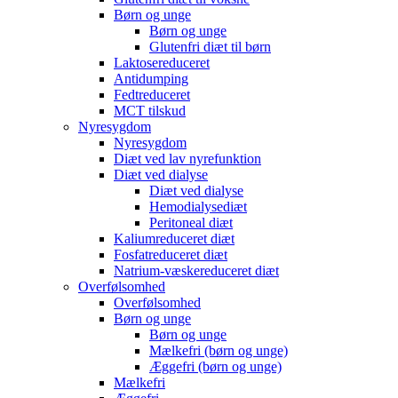
Børn og unge
Børn og unge
Glutenfri diæt til børn
Laktosereduceret
Antidumping
Fedtreduceret
MCT tilskud
Nyresygdom
Nyresygdom
Diæt ved lav nyrefunktion
Diæt ved dialyse
Diæt ved dialyse
Hemodialysediæt
Peritoneal diæt
Kaliumreduceret diæt
Fosfatreduceret diæt
Natrium-væskereduceret diæt
Overfølsomhed
Overfølsomhed
Børn og unge
Børn og unge
Mælkefri (børn og unge)
Æggefri (børn og unge)
Mælkefri