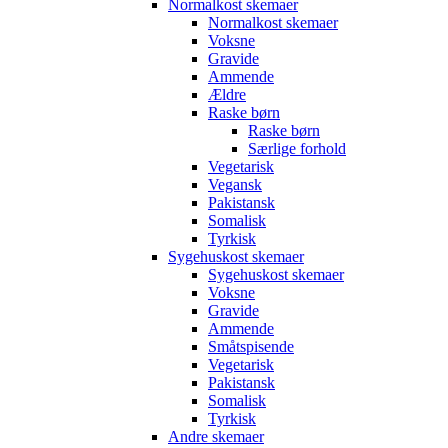
Normalkost skemaer
Normalkost skemaer
Voksne
Gravide
Ammende
Ældre
Raske børn
Raske børn
Særlige forhold
Vegetarisk
Vegansk
Pakistansk
Somalisk
Tyrkisk
Sygehuskost skemaer
Sygehuskost skemaer
Voksne
Gravide
Ammende
Småtspisende
Vegetarisk
Pakistansk
Somalisk
Tyrkisk
Andre skemaer