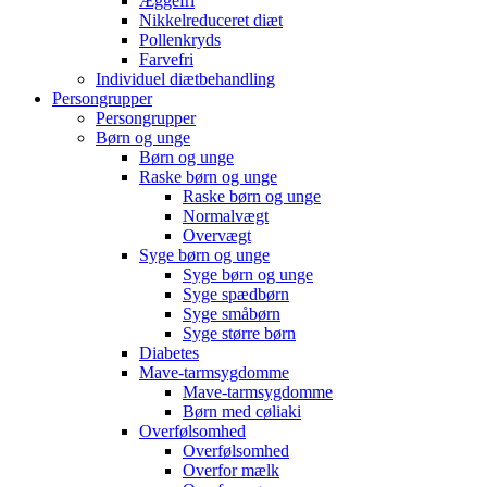
Æggefri
Nikkelreduceret diæt
Pollenkryds
Farvefri
Individuel diætbehandling
Persongrupper
Persongrupper
Børn og unge
Børn og unge
Raske børn og unge
Raske børn og unge
Normalvægt
Overvægt
Syge børn og unge
Syge børn og unge
Syge spædbørn
Syge småbørn
Syge større børn
Diabetes
Mave-tarmsygdomme
Mave-tarmsygdomme
Børn med cøliaki
Overfølsomhed
Overfølsomhed
Overfor mælk