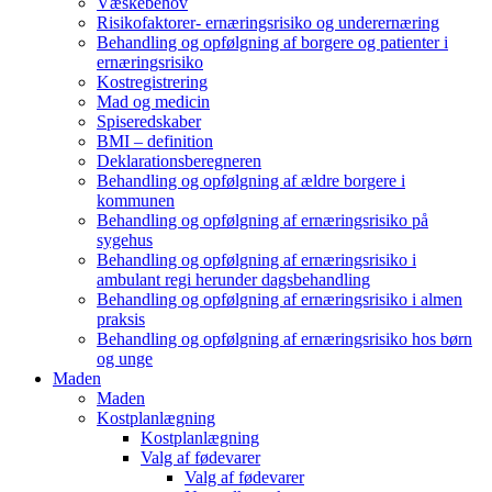
Væskebehov
Risikofaktorer- ernæringsrisiko og underernæring
Behandling og opfølgning af borgere og patienter i
ernæringsrisiko
Kostregistrering
Mad og medicin
Spiseredskaber
BMI – definition
Deklarationsberegneren
Behandling og opfølgning af ældre borgere i
kommunen
Behandling og opfølgning af ernæringsrisiko på
sygehus
Behandling og opfølgning af ernæringsrisiko i
ambulant regi herunder dagsbehandling
Behandling og opfølgning af ernæringsrisiko i almen
praksis
Behandling og opfølgning af ernæringsrisiko hos børn
og unge
Maden
Maden
Kostplanlægning
Kostplanlægning
Valg af fødevarer
Valg af fødevarer