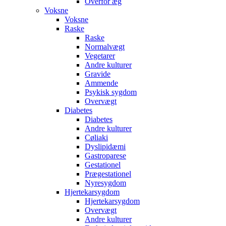
Overfor æg
Voksne
Voksne
Raske
Raske
Normalvægt
Vegetarer
Andre kulturer
Gravide
Ammende
Psykisk sygdom
Overvægt
Diabetes
Diabetes
Andre kulturer
Cøliaki
Dyslipidæmi
Gastroparese
Gestationel
Prægestationel
Nyresygdom
Hjertekarsygdom
Hjertekarsygdom
Overvægt
Andre kulturer