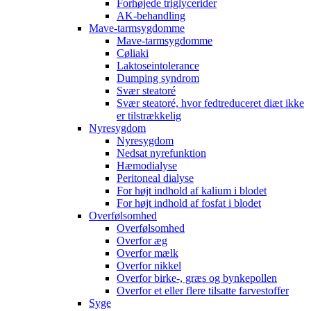
Forhøjede triglycerider
AK-behandling
Mave-tarmsygdomme
Mave-tarmsygdomme
Cøliaki
Laktoseintolerance
Dumping syndrom
Svær steatoré
Svær steatoré, hvor fedtreduceret diæt ikke
er tilstrækkelig
Nyresygdom
Nyresygdom
Nedsat nyrefunktion
Hæmodialyse
Peritoneal dialyse
For højt indhold af kalium i blodet
For højt indhold af fosfat i blodet
Overfølsomhed
Overfølsomhed
Overfor æg
Overfor mælk
Overfor nikkel
Overfor birke-, græs og bynkepollen
Overfor et eller flere tilsatte farvestoffer
Syge