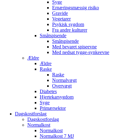
Syge
Ernæringsmæssig risiko
Gravide
Vegetarer
Psykisk sygdom
Fra andre kulturer
Småtspisende
Småtspisende
Med bevaret spiseevne
Med nedsat tygge-synkeevne
Ældre
Ældre
Raske
Raske
Normalvægt
Overvægt
Diabetes
Hjertekarsygdom
Syge
Primærsektor
Dagskostforslag
Dagskostforslag
Normalkost
Normalkost
Normalkost 7 MJ