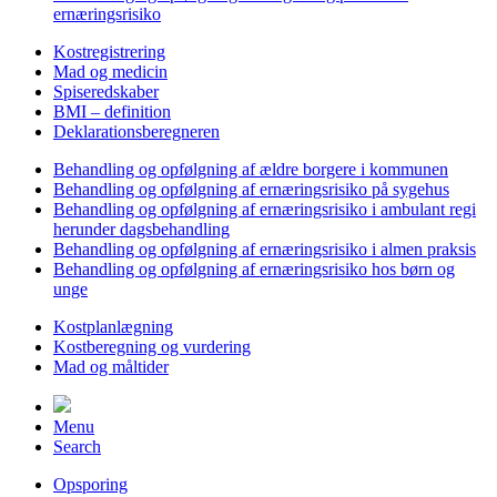
ernæringsrisiko
Kostregistrering
Mad og medicin
Spiseredskaber
BMI – definition
Deklarationsberegneren
Behandling og opfølgning af ældre borgere i kommunen
Behandling og opfølgning af ernæringsrisiko på sygehus
Behandling og opfølgning af ernæringsrisiko i ambulant regi
herunder dagsbehandling
Behandling og opfølgning af ernæringsrisiko i almen praksis
Behandling og opfølgning af ernæringsrisiko hos børn og
unge
Kostplanlægning
Kostberegning og vurdering
Mad og måltider
Menu
Search
Opsporing