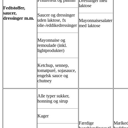
Friturefedt og palmin
Dressinger med
laktose
Fedtstoffer,
saucer,
Saucer og dressinger
dressinger m.m.
uden laktose, fx
Mayonnaisesalater
olie-/eddikedressinger
med laktose
Mayonnaise og
remoulade (inkl.
lightprodukter)
Ketchup, sennep,
tomatpuré, sojasauce,
engelsk sauce og
chutney
Alle typer sukker,
honning og sirup
Kager
Færdige
Mælkede