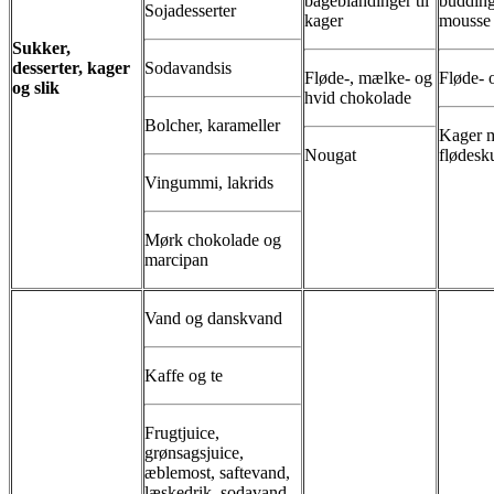
bageblandinger til
budding
Sojadesserter
kager
mousse
Sukker,
desserter, kager
Sodavandsis
Fløde-, mælke- og
Fløde- 
og slik
hvid chokolade
Bolcher, karameller
Kager m
Nougat
flødes
Vingummi, lakrids
Mørk chokolade og
marcipan
Vand og danskvand
Kaffe og te
Frugtjuice,
grønsagsjuice,
æblemost, saftevand,
læskedrik, sodavand,