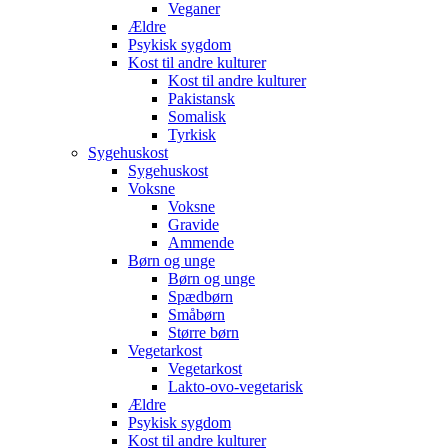
Veganer
Ældre
Psykisk sygdom
Kost til andre kulturer
Kost til andre kulturer
Pakistansk
Somalisk
Tyrkisk
Sygehuskost
Sygehuskost
Voksne
Voksne
Gravide
Ammende
Børn og unge
Børn og unge
Spædbørn
Småbørn
Større børn
Vegetarkost
Vegetarkost
Lakto-ovo-vegetarisk
Ældre
Psykisk sygdom
Kost til andre kulturer