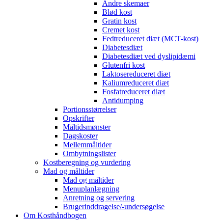
Andre skemaer
Blød kost
Gratin kost
Cremet kost
Fedtreduceret diæt (MCT-kost)
Diabetesdiæt
Diabetesdiæt ved dyslipidæmi
Glutenfri kost
Laktosereduceret diæt
Kaliumreduceret diæt
Fosfatreduceret diæt
Antidumping
Portionsstørrelser
Opskrifter
Måltidsmønster
Dagskoster
Mellemmåltider
Ombytningslister
Kostberegning og vurdering
Mad og måltider
Mad og måltider
Menuplanlægning
Anretning og servering
Brugerinddragelse/-undersøgelse
Om Kosthåndbogen