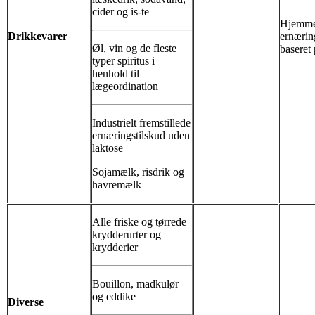
cider og is-te
Hjemme
Drikkevarer
ernærin
Øl, vin og de fleste
baseret
typer spiritus i
henhold til
lægeordination
Industrielt fremstillede
ernæringstilskud uden
laktose
Sojamælk, risdrik og
havremælk
Alle friske og tørrede
krydderurter og
krydderier
Bouillon, madkulør
og eddike
Diverse