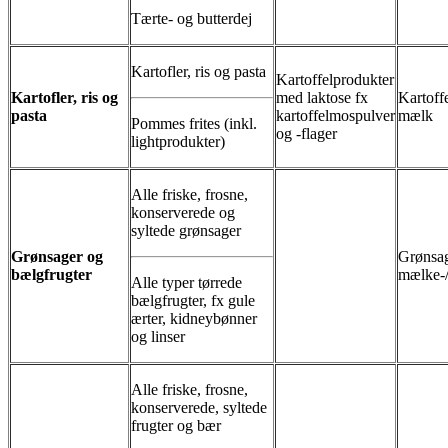
Tærte- og butterdej
Kartofler, ris og pasta
Kartoffelprodukter
Kartofler, ris og
med laktose fx
Kartoff
pasta
kartoffelmospulver
mælk
Pommes frites (inkl.
og -flager
lightprodukter)
Alle friske, frosne,
konserverede og
syltede grønsager
Grønsager og
Grønsag
bælgfrugter
mælke-/
Alle typer tørrede
bælgfrugter, fx gule
ærter, kidneybønner
og linser
Alle friske, frosne,
konserverede, syltede
frugter og bær