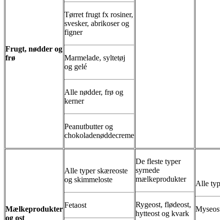
Tørret frugt fx rosiner,
svesker, abrikoser og
figner
Frugt, nødder og
frø
Marmelade, syltetøj
og gelé
Alle nødder, frø og
kerner
Peanutbutter og
chokoladenøddecreme
De fleste typer
syrnede
Alle typer skæreoste
mælkeprodukter
og skimmeloste
Alle ty
Rygeost, flødeost,
Fetaost
Mælkeprodukter
Myseos
hytteost og kvark
og ost