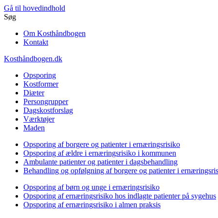
Gå til hovedindhold
Søg
Om Kosthåndbogen
Kontakt
Kosthåndbogen.dk
Opsporing
Kostformer
Diæter
Persongrupper
Dagskostforslag
Værktøjer
Maden
Opsporing af borgere og patienter i ernæringsrisiko
Opsporing af ældre i ernæringsrisiko i kommunen
Ambulante patienter og patienter i dagsbehandling
Behandling og opfølgning af borgere og patienter i ernæringsri
Opsporing af børn og unge i ernæringsrisiko
Opsporing af ernæringsrisiko hos indlagte patienter på sygehus
Opsporing af ernæringsrisiko i almen praksis