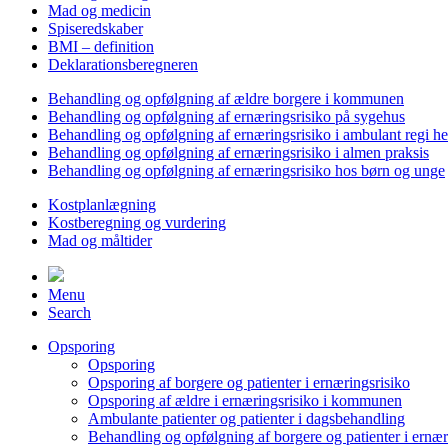
Mad og medicin
Spiseredskaber
BMI – definition
Deklarationsberegneren
Behandling og opfølgning af ældre borgere i kommunen
Behandling og opfølgning af ernæringsrisiko på sygehus
Behandling og opfølgning af ernæringsrisiko i ambulant regi h
Behandling og opfølgning af ernæringsrisiko i almen praksis
Behandling og opfølgning af ernæringsrisiko hos børn og unge
Kostplanlægning
Kostberegning og vurdering
Mad og måltider
Menu
Search
Opsporing
Opsporing
Opsporing af borgere og patienter i ernæringsrisiko
Opsporing af ældre i ernæringsrisiko i kommunen
Ambulante patienter og patienter i dagsbehandling
Behandling og opfølgning af borgere og patienter i ernær