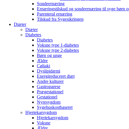
Sondeernæring
Ernæringstilskud og sondeernæring til syge børn 
Parenteral ernæring
Tilskud fra Sygesikringen
Diæter
Diæter
Diabetes
Diabetes
Voksne type 1-diabetes
Voksne type 2-diabetes
Børn og unge
Ældre
Cøliaki
Dyslipidæmi
Energireduceret diæt
Andre kulturer
Gastroparese
Prægestationel
Gestationel
Nyresygdom
Sygehuskostbaseret
Hjertekarsygdom
Hjertekarsygdom
Voksne
Ældre