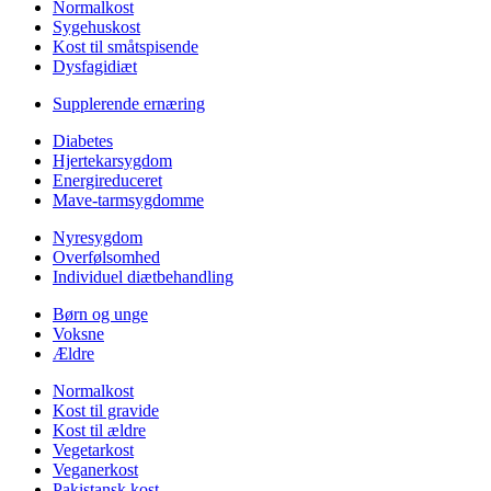
Normalkost
Sygehuskost
Kost til småtspisende
Dysfagidiæt
Supplerende ernæring
Diabetes
Hjertekarsygdom
Energireduceret
Mave-tarmsygdomme
Nyresygdom
Overfølsomhed
Individuel diætbehandling
Børn og unge
Voksne
Ældre
Normalkost
Kost til gravide
Kost til ældre
Vegetarkost
Veganerkost
Pakistansk kost