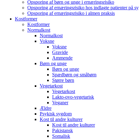
Opsporing af børn og unge i ernæringsrisiko
Opsporing af ernæringsrisiko hos indlagte patienter på s
Opsporing af ernæringsrisiko i almen praksis
Kostformer
Kostformer
Normalkost
Normalkost
Voksne
Voksne
Gravide
Ammende
Børn og unge
Børn og unge
Spædbørn og småbørn
Større børn
Vegetarkost
Vegetarkost
Lakto-ovo-vegetarisk
Veganer
Ældre
Psykisk sygdom
Kost til andre kulturer
Kost til andre kulturer
Pakistansk
Somalisk