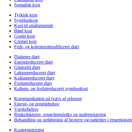
Somalisk kost
Tyrkisk kost
Sygehuskost
Kost til småtspisende
Blød kost
Gratin kost
Cremet kost
Fedt- og kolesterolmodificeret diæt
Diabetes diæt
Energireduceret diæt
Glutenfri diæt
Laktosereduceret diæt
Kaliumreduceret diæt
Fosfatreduceret diæt
Kalium- og fosfatreduceret sygehuskost
Kommunikation på tværs af sektorer
Energi- og proteinbehov
Væskebehov
Risikofaktorer- ernæringsrisiko og underernæring
Behandling og opfølgning af borgere og patienter i ernæringsri
Kostregistrering