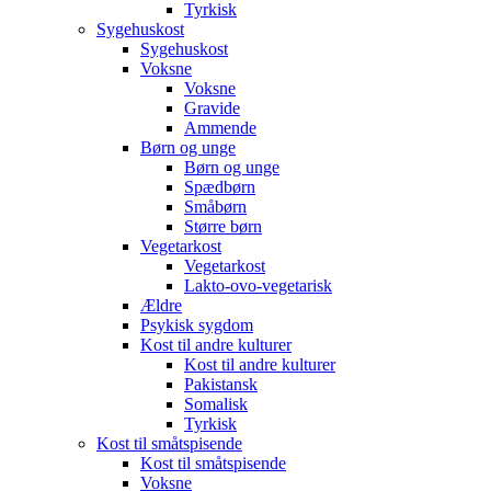
Tyrkisk
Sygehuskost
Sygehuskost
Voksne
Voksne
Gravide
Ammende
Børn og unge
Børn og unge
Spædbørn
Småbørn
Større børn
Vegetarkost
Vegetarkost
Lakto-ovo-vegetarisk
Ældre
Psykisk sygdom
Kost til andre kulturer
Kost til andre kulturer
Pakistansk
Somalisk
Tyrkisk
Kost til småtspisende
Kost til småtspisende
Voksne