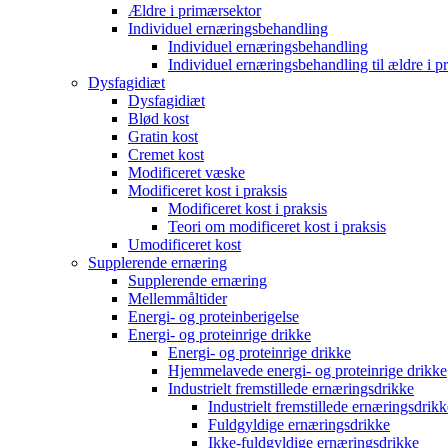
Ældre i primærsektor
Individuel ernæringsbehandling
Individuel ernæringsbehandling
Individuel ernæringsbehandling til ældre i p
Dysfagidiæt
Dysfagidiæt
Blød kost
Gratin kost
Cremet kost
Modificeret væske
Modificeret kost i praksis
Modificeret kost i praksis
Teori om modificeret kost i praksis
Umodificeret kost
Supplerende ernæring
Supplerende ernæring
Mellemmåltider
Energi- og proteinberigelse
Energi- og proteinrige drikke
Energi- og proteinrige drikke
Hjemmelavede energi- og proteinrige drikke
Industrielt fremstillede ernæringsdrikke
Industrielt fremstillede ernæringsdrikk
Fuldgyldige ernæringsdrikke
Ikke-fuldgyldige ernæringsdrikke