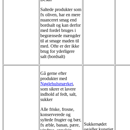
Saltede produkter som
fx oliven, har en mere
nuanceret smag end
bordsalt og kan derfor
med fordel bruges i
begrænsede mængder
til at smage maden til
med. Ofte er der ikke
brug for yderligere
salt (bordsalt)
Gå gerne efter
produkter med
Nøglehulsmærket
,
som sikrer et lavere
indhold af fedt, salt,
sukker
Alle friske, frosne,
konserverede og
syltede frugter og bær,
Sukkersødet
fx æble, banan, pære,
og/eller kunstigt