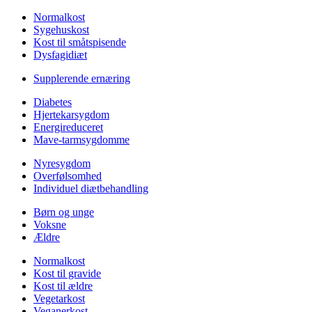
Normalkost
Sygehuskost
Kost til småtspisende
Dysfagidiæt
Supplerende ernæring
Diabetes
Hjertekarsygdom
Energireduceret
Mave-tarmsygdomme
Nyresygdom
Overfølsomhed
Individuel diætbehandling
Børn og unge
Voksne
Ældre
Normalkost
Kost til gravide
Kost til ældre
Vegetarkost
Veganerkost