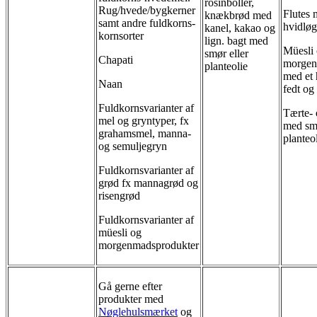
rosinboller,
Rug/hvede/bygkerner
Flutes
knækbrød med
samt andre fuldkorns-
hvidlø
kanel, kakao og
kornsorter
lign. bagt med
Müesli
smør eller
Chapati
morgen
planteolie
med et 
Naan
fedt og
Fuldkornsvarianter af
Tærte- 
mel og gryntyper, fx
med smø
grahamsmel, manna-
planteo
og semuljegryn
Fuldkornsvarianter af
grød fx mannagrød og
risengrød
Fuldkornsvarianter af
müesli og
morgenmadsprodukter
Gå gerne efter
produkter med
Nøglehulsmærket
og