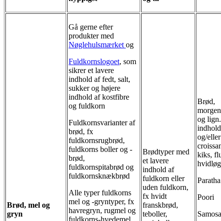
Gå gerne efter
produkter med
Nøglehulsmærket
og
F
uldkornslogoet
, som
sikrer et lavere
indhold af fedt, salt,
sukker og højere
indhold af kostfibre
Brød,
og fuldkorn
morgen
og lign
Fuldkornsvarianter af
indhold 
brød, fx
og/eller
fuldkornsrugbrød,
croissan
fuldkorns boller og -
Brødtyper med
kiks, f
brød,
et lavere
hvidlø
fuldkornspitabrød og
indhold af
fuldkornsknækbrød
fuldkorn eller
Paratha
uden fuldkorn,
Alle typer fuldkorns
fx hvidt
Poori
mel og -gryntyper, fx
Brød, mel og
franskbrød,
havregryn, rugmel og
gryn
teboller,
Samosa
fuldkorns-hvedemel.