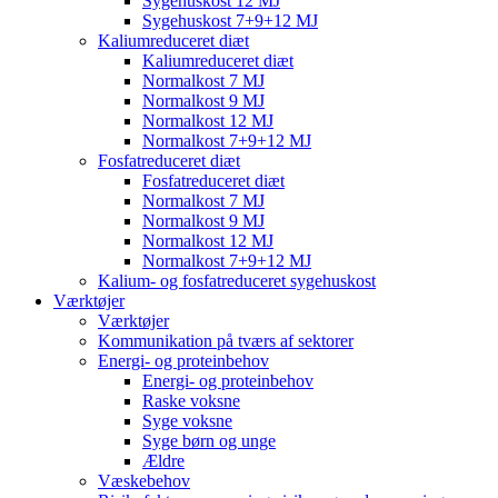
Sygehuskost 12 MJ
Sygehuskost 7+9+12 MJ
Kaliumreduceret diæt
Kaliumreduceret diæt
Normalkost 7 MJ
Normalkost 9 MJ
Normalkost 12 MJ
Normalkost 7+9+12 MJ
Fosfatreduceret diæt
Fosfatreduceret diæt
Normalkost 7 MJ
Normalkost 9 MJ
Normalkost 12 MJ
Normalkost 7+9+12 MJ
Kalium- og fosfatreduceret sygehuskost
Værktøjer
Værktøjer
Kommunikation på tværs af sektorer
Energi- og proteinbehov
Energi- og proteinbehov
Raske voksne
Syge voksne
Syge børn og unge
Ældre
Væskebehov