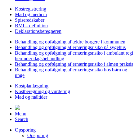
Kostregistrering
Mad og medicin
Spiseredskaber
BMI – definition
Deklarationsberegneren
Behandling og opfølgning af ældre borgere i kommunen
Behandling og opfølgning af ernæringsrisiko på sygehus
Behandling og opfølgning af ernæringsrisiko i ambulant regi
herunder dagsbehandling
Behandling og opfølgning af ernæringsrisiko i almen praksis
Behandling og opfølgning af ernæringsrisiko hos børn og
unge
Kostplanlægning
Kostberegning og vurdering
Mad og måltider
Menu
Search
Opsporing
Opsporing