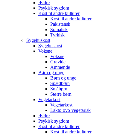
Ældre
Psykisk sygdom
Kost til andre kulturer
Kost til andre kulturer
Pakistansk
Somalisk
Tyrkisk
Sygehuskost
Sygehuskost
Voksne
Voksne
Gravide
Ammende
Børn og unge
Børn og unge
Spædbørn
Småbørn
Større børn
Vegetarkost
Vegetarkost
Lakto-ovo-vegetarisk
Ældre
Psykisk sygdom
Kost til andre kulturer
Kost til andre kulturer