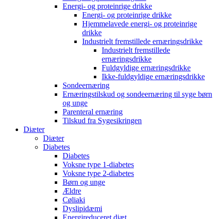
Energi- og proteinrige drikke
Energi- og proteinrige drikke
Hjemmelavede energi- og proteinrige
drikke
Industrielt fremstillede ernæringsdrikke
Industrielt fremstillede
ernæringsdrikke
Fuldgyldige ernæringsdrikke
Ikke-fuldgyldige ernæringsdrikke
Sondeernæring
Ernæringstilskud og sondeernæring til syge børn
og unge
Parenteral ernæring
Tilskud fra Sygesikringen
Diæter
Diæter
Diabetes
Diabetes
Voksne type 1-diabetes
Voksne type 2-diabetes
Børn og unge
Ældre
Cøliaki
Dyslipidæmi
Energireduceret diæt