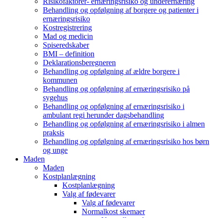
Risikofaktorer- ernæringsrisiko og underernæring
Behandling og opfølgning af borgere og patienter i
ernæringsrisiko
Kostregistrering
Mad og medicin
Spiseredskaber
BMI – definition
Deklarationsberegneren
Behandling og opfølgning af ældre borgere i
kommunen
Behandling og opfølgning af ernæringsrisiko på
sygehus
Behandling og opfølgning af ernæringsrisiko i
ambulant regi herunder dagsbehandling
Behandling og opfølgning af ernæringsrisiko i almen
praksis
Behandling og opfølgning af ernæringsrisiko hos børn
og unge
Maden
Maden
Kostplanlægning
Kostplanlægning
Valg af fødevarer
Valg af fødevarer
Normalkost skemaer