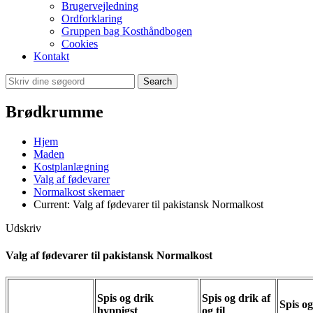
Brugervejledning
Ordforklaring
Gruppen bag Kosthåndbogen
Cookies
Kontakt
Search
Brødkrumme
Hjem
Maden
Kostplanlægning
Valg af fødevarer
Normalkost skemaer
Current:
Valg af fødevarer til pakistansk Normalkost
Udskriv
Valg af fødevarer til pakistansk Normalkost
Spis og drik
Spis og drik af
Spis og
hyppigst
og til