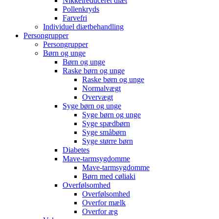
Nikkelreduceret diæt
Pollenkryds
Farvefri
Individuel diætbehandling
Persongrupper
Persongrupper
Børn og unge
Børn og unge
Raske børn og unge
Raske børn og unge
Normalvægt
Overvægt
Syge børn og unge
Syge børn og unge
Syge spædbørn
Syge småbørn
Syge større børn
Diabetes
Mave-tarmsygdomme
Mave-tarmsygdomme
Børn med cøliaki
Overfølsomhed
Overfølsomhed
Overfor mælk
Overfor æg