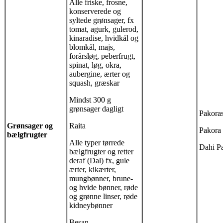
Alle friske, frosne,
konserverede og
syltede grønsager, fx
tomat, agurk, gulerod,
kinaradise, hvidkål og
blomkål, majs,
forårsløg, peberfrugt,
spinat, løg,
okra
,
aubergine, ærter og
squash, græskar
Mindst 300 g
grønsager dagligt
Pakora
Grønsager og
Raita
Pakora
bælgfrugter
Alle typer tørrede
Dahi Pa
bælgfrugter og retter
deraf (Dal) fx, gule
ærter, kikærter,
mungbønner, brune-
og hvide bønner, røde
og grønne linser, røde
kidneybønner
Besan