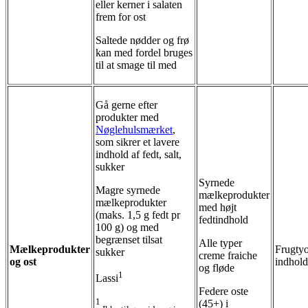
eller kerner i salaten
frem for ost
Saltede nødder og frø
kan med fordel bruges
til at smage til med
Gå gerne efter
produkter med
Nøglehulsmærket
,
som sikrer et lavere
indhold af fedt, salt,
sukker
Syrnede
Magre syrnede
mælkeprodukter
mælkeprodukter
med højt
(maks. 1,5 g fedt pr
fedtindhold
100 g) og med
begrænset tilsat
Alle typer
Mælkeprodukter
Frugtyo
sukker
creme fraiche
og ost
indhold 
og fløde
1
Lassi
Federe oste
1
(45+) i