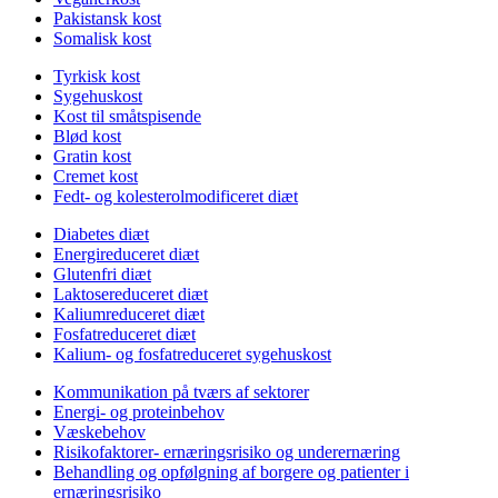
Pakistansk kost
Somalisk kost
Tyrkisk kost
Sygehuskost
Kost til småtspisende
Blød kost
Gratin kost
Cremet kost
Fedt- og kolesterolmodificeret diæt
Diabetes diæt
Energireduceret diæt
Glutenfri diæt
Laktosereduceret diæt
Kaliumreduceret diæt
Fosfatreduceret diæt
Kalium- og fosfatreduceret sygehuskost
Kommunikation på tværs af sektorer
Energi- og proteinbehov
Væskebehov
Risikofaktorer- ernæringsrisiko og underernæring
Behandling og opfølgning af borgere og patienter i
ernæringsrisiko