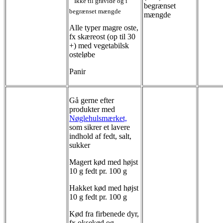
Ikke til gravide og i
begrænset
begrænset mængde
mængde
Alle typer magre oste,
fx skæreost (op til 30
+) med vegetabilsk
osteløbe
Panir
Gå gerne efter
produkter med
Nøglehulsmærket,
som sikrer et lavere
indhold af fedt, salt,
sukker
Magert kød med højst
10 g fedt pr. 100 g
Hakket kød med højst
10 g fedt pr. 100 g
Kød fra firbenede dyr,
fx oksekød og