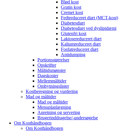
Blød kost
Gratin kost
Cremet kost
Fedtreduceret diæt (MCT-kost)
Diabetesdiæt
Diabetesdiæt ved dyslipidæmi
Glutenfri kost
Laktosereduceret diæt
Kaliumreduceret diæt
Fosfatreduceret diæt
Antidumping
Portionsstørrelser
Opskrifter
Måltidsmønster
Dagskoster
Mellemmåltider
Ombytningslister
Kostberegning og vurdering
Mad og måltider
Mad og måltider
Menuplanlægning
Anretning og servering
Brugerinddragelse/-undersøgelse
Om Kosthåndbogen
Om Kosthåndbogen