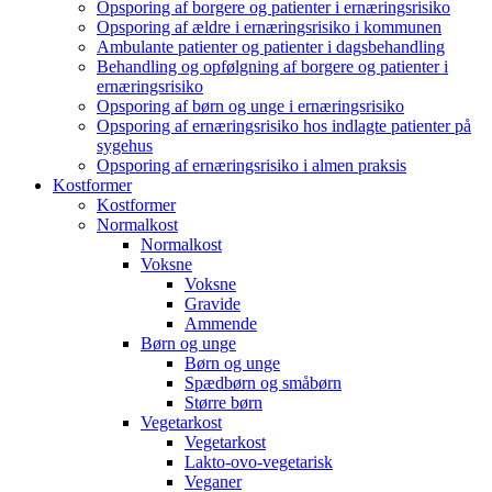
Opsporing af borgere og patienter i ernæringsrisiko
Opsporing af ældre i ernæringsrisiko i kommunen
Ambulante patienter og patienter i dagsbehandling
Behandling og opfølgning af borgere og patienter i
ernæringsrisiko
Opsporing af børn og unge i ernæringsrisiko
Opsporing af ernæringsrisiko hos indlagte patienter på
sygehus
Opsporing af ernæringsrisiko i almen praksis
Kostformer
Kostformer
Normalkost
Normalkost
Voksne
Voksne
Gravide
Ammende
Børn og unge
Børn og unge
Spædbørn og småbørn
Større børn
Vegetarkost
Vegetarkost
Lakto-ovo-vegetarisk
Veganer