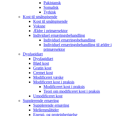
Pakistansk
Somalisk
Tyrkisk
Kost til småtspisende
Kost til småtspisende
Voksne
Ældre i primærsektor
Individuel ernæringsbehandling
Individuel ernæringsbehandling
Individuel ernæringsbehandling til ældre i
primærsektor
Dysfagidiæt
Dysfagidiæt
Blød kost
Gratin kost
Cremet kost
Modificeret væske
Modificeret kost i praksis
Modificeret kost i praksis
Teori om modificeret kost i praksis
Umodificeret kost
Supplerende ernæring
Supplerende ernæring
Mellemmåltider
Energi- og proteinberigelse