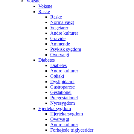
Voksne
Voksne
Raske
Raske
Normalvægt
Vegetarer
Andre kulturer
Gravide
Ammende
Psykisk sygdom
Overvægt
Diabetes
Diabetes
Andre kulturer
Cøliaki
Dyslipidæmi
Gastroparese
Gestationel
Prægestationel
Nyresygdom
Hjertekarsygdom
Hjertekarsygdom
Overvægt
Andre kulturer
Forhøjede triglycerider