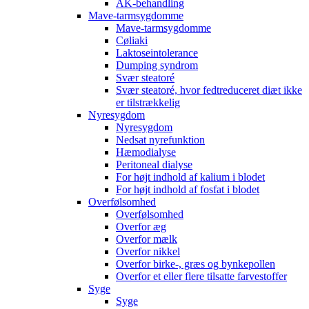
AK-behandling
Mave-tarmsygdomme
Mave-tarmsygdomme
Cøliaki
Laktoseintolerance
Dumping syndrom
Svær steatoré
Svær steatoré, hvor fedtreduceret diæt ikke
er tilstrækkelig
Nyresygdom
Nyresygdom
Nedsat nyrefunktion
Hæmodialyse
Peritoneal dialyse
For højt indhold af kalium i blodet
For højt indhold af fosfat i blodet
Overfølsomhed
Overfølsomhed
Overfor æg
Overfor mælk
Overfor nikkel
Overfor birke-, græs og bynkepollen
Overfor et eller flere tilsatte farvestoffer
Syge
Syge