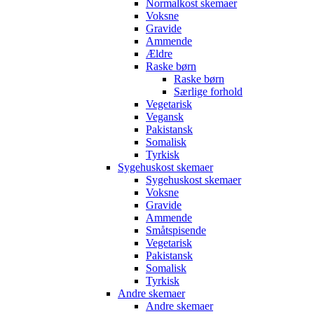
Normalkost skemaer
Voksne
Gravide
Ammende
Ældre
Raske børn
Raske børn
Særlige forhold
Vegetarisk
Vegansk
Pakistansk
Somalisk
Tyrkisk
Sygehuskost skemaer
Sygehuskost skemaer
Voksne
Gravide
Ammende
Småtspisende
Vegetarisk
Pakistansk
Somalisk
Tyrkisk
Andre skemaer
Andre skemaer