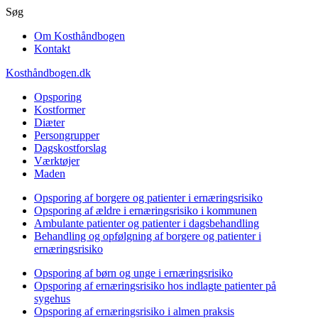
Gå
Søg
til
Om Kosthåndbogen
hovedindhold
Kontakt
Kosthåndbogen.dk
Opsporing
Kostformer
Diæter
Persongrupper
Dagskostforslag
Værktøjer
Maden
Opsporing af borgere og patienter i ernæringsrisiko
Opsporing af ældre i ernæringsrisiko i kommunen
Ambulante patienter og patienter i dagsbehandling
Behandling og opfølgning af borgere og patienter i
ernæringsrisiko
Opsporing af børn og unge i ernæringsrisiko
Opsporing af ernæringsrisiko hos indlagte patienter på
sygehus
Opsporing af ernæringsrisiko i almen praksis