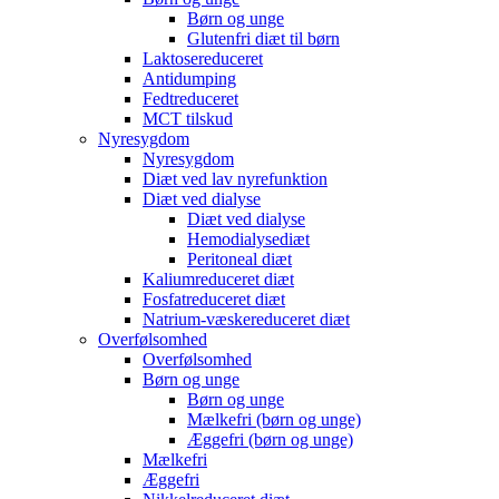
Børn og unge
Glutenfri diæt til børn
Laktosereduceret
Antidumping
Fedtreduceret
MCT tilskud
Nyresygdom
Nyresygdom
Diæt ved lav nyrefunktion
Diæt ved dialyse
Diæt ved dialyse
Hemodialysediæt
Peritoneal diæt
Kaliumreduceret diæt
Fosfatreduceret diæt
Natrium-væskereduceret diæt
Overfølsomhed
Overfølsomhed
Børn og unge
Børn og unge
Mælkefri (børn og unge)
Æggefri (børn og unge)
Mælkefri
Æggefri