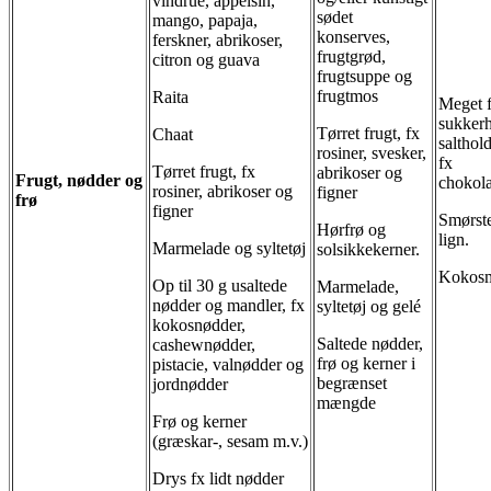
vindrue, appelsin,
sødet
mango, papaja,
konserves,
ferskner, abrikoser,
frugtgrød,
citron og guava
frugtsuppe og
frugtmos
Raita
Meget f
sukkerh
Tørret frugt, fx
Chaat
salthol
rosiner, svesker,
fx
Tørret frugt, fx
abrikoser og
Frugt, nødder og
chokol
rosiner, abrikoser og
figner
frø
figner
Smørst
Hørfrø og
lign.
Marmelade og syltetøj
solsikkekerner.
Kokos
Op til 30 g usaltede
Marmelade,
nødder og mandler, fx
syltetøj og gelé
kokosnødder,
Saltede nødder,
cashewnødder,
frø og kerner i
pistacie, valnødder og
begrænset
jordnødder
mængde
Frø og kerner
(græskar-, sesam m.v.)
Drys fx lidt nødder