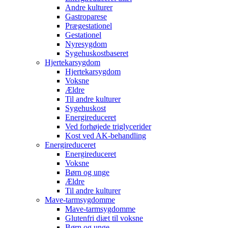
Andre kulturer
Gastroparese
Prægestationel
Gestationel
Nyresygdom
Sygehuskostbaseret
Hjertekarsygdom
Hjertekarsygdom
Voksne
Ældre
Til andre kulturer
Sygehuskost
Energireduceret
Ved forhøjede triglycerider
Kost ved AK-behandling
Energireduceret
Energireduceret
Voksne
Børn og unge
Ældre
Til andre kulturer
Mave-tarmsygdomme
Mave-tarmsygdomme
Glutenfri diæt til voksne
Børn og unge