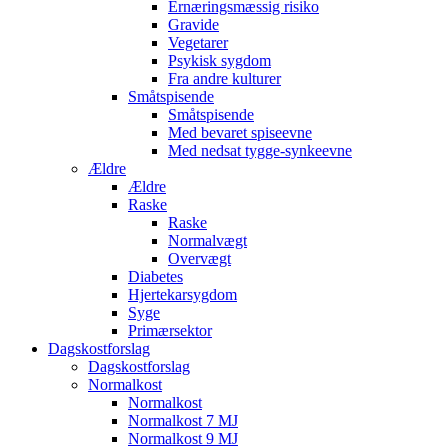
Ernæringsmæssig risiko
Gravide
Vegetarer
Psykisk sygdom
Fra andre kulturer
Småtspisende
Småtspisende
Med bevaret spiseevne
Med nedsat tygge-synkeevne
Ældre
Ældre
Raske
Raske
Normalvægt
Overvægt
Diabetes
Hjertekarsygdom
Syge
Primærsektor
Dagskostforslag
Dagskostforslag
Normalkost
Normalkost
Normalkost 7 MJ
Normalkost 9 MJ