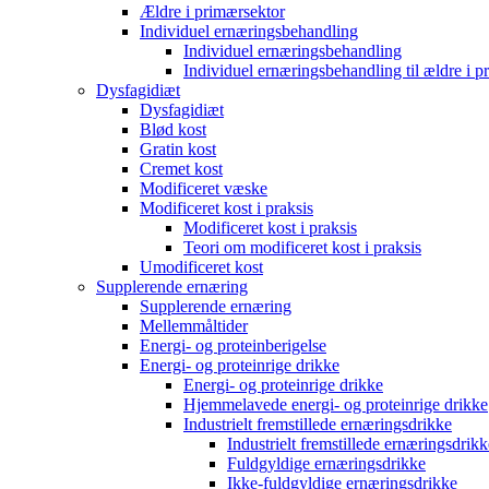
Ældre i primærsektor
Individuel ernæringsbehandling
Individuel ernæringsbehandling
Individuel ernæringsbehandling til ældre i p
Dysfagidiæt
Dysfagidiæt
Blød kost
Gratin kost
Cremet kost
Modificeret væske
Modificeret kost i praksis
Modificeret kost i praksis
Teori om modificeret kost i praksis
Umodificeret kost
Supplerende ernæring
Supplerende ernæring
Mellemmåltider
Energi- og proteinberigelse
Energi- og proteinrige drikke
Energi- og proteinrige drikke
Hjemmelavede energi- og proteinrige drikke
Industrielt fremstillede ernæringsdrikke
Industrielt fremstillede ernæringsdrikk
Fuldgyldige ernæringsdrikke
Ikke-fuldgyldige ernæringsdrikke