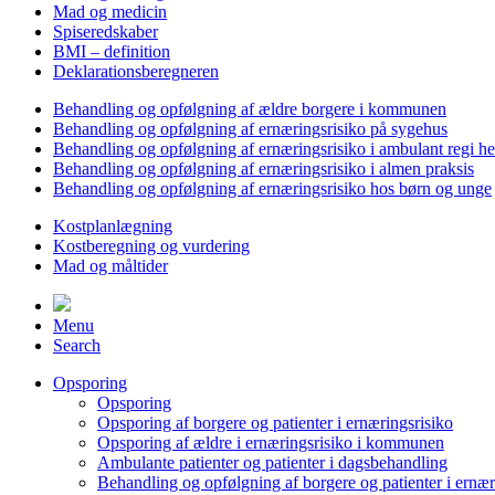
Mad og medicin
Spiseredskaber
BMI – definition
Deklarationsberegneren
Behandling og opfølgning af ældre borgere i kommunen
Behandling og opfølgning af ernæringsrisiko på sygehus
Behandling og opfølgning af ernæringsrisiko i ambulant regi h
Behandling og opfølgning af ernæringsrisiko i almen praksis
Behandling og opfølgning af ernæringsrisiko hos børn og unge
Kostplanlægning
Kostberegning og vurdering
Mad og måltider
Menu
Search
Opsporing
Opsporing
Opsporing af borgere og patienter i ernæringsrisiko
Opsporing af ældre i ernæringsrisiko i kommunen
Ambulante patienter og patienter i dagsbehandling
Behandling og opfølgning af borgere og patienter i ernær