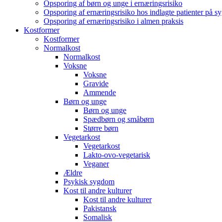
Opsporing af børn og unge i ernæringsrisiko
Opsporing af ernæringsrisiko hos indlagte patienter på s
Opsporing af ernæringsrisiko i almen praksis
Kostformer
Kostformer
Normalkost
Normalkost
Voksne
Voksne
Gravide
Ammende
Børn og unge
Børn og unge
Spædbørn og småbørn
Større børn
Vegetarkost
Vegetarkost
Lakto-ovo-vegetarisk
Veganer
Ældre
Psykisk sygdom
Kost til andre kulturer
Kost til andre kulturer
Pakistansk
Somalisk