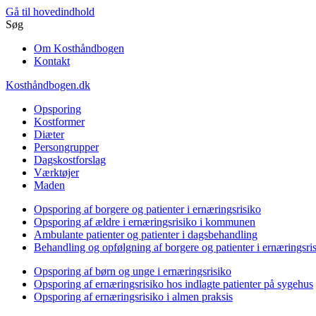
Gå til hovedindhold
Søg
Om Kosthåndbogen
Kontakt
Kosthåndbogen.dk
Opsporing
Kostformer
Diæter
Persongrupper
Dagskostforslag
Værktøjer
Maden
Opsporing af borgere og patienter i ernæringsrisiko
Opsporing af ældre i ernæringsrisiko i kommunen
Ambulante patienter og patienter i dagsbehandling
Behandling og opfølgning af borgere og patienter i ernæringsri
Opsporing af børn og unge i ernæringsrisiko
Opsporing af ernæringsrisiko hos indlagte patienter på sygehus
Opsporing af ernæringsrisiko i almen praksis