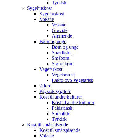
Tyrkisk
Sygehuskost
Sygehuskost
Voksne
Voksne
Gravide
Ammende
Børn og unge
Børn og unge
Spædbørn
Småbørn
Større børn
Vegetarkost
Vegetarkost
Lakto-ovo-vegetarisk
Ældre
Psykisk sygdom
Kost til andre kulturer
Kost til andre kulturer
Pakistansk
Somalisk
Tyrkisk
Kost til småtspisende
Kost til småtspisende
Voksne