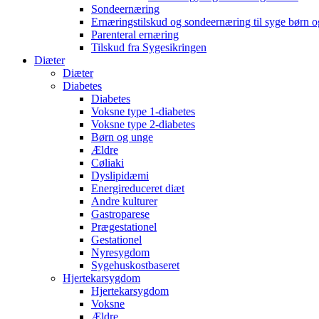
Sondeernæring
Ernæringstilskud og sondeernæring til syge børn 
Parenteral ernæring
Tilskud fra Sygesikringen
Diæter
Diæter
Diabetes
Diabetes
Voksne type 1-diabetes
Voksne type 2-diabetes
Børn og unge
Ældre
Cøliaki
Dyslipidæmi
Energireduceret diæt
Andre kulturer
Gastroparese
Prægestationel
Gestationel
Nyresygdom
Sygehuskostbaseret
Hjertekarsygdom
Hjertekarsygdom
Voksne
Ældre