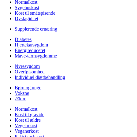
Normalkost
Sygehuskost
Kost til småtspisende
Dysfagidiæt
Supplerende ernæring
Diabetes
Hjertekarsygdom
Energireduceret
Mave-tarmsygdomme
Nyresygdom
Overfølsomhed
Individuel diætbehandling
Børn og unge
Voksne
Ældre
Normalkost
Kost til gravide
Kost til ældre
Vegetarkost
Veganerkost
Pakistansk kost