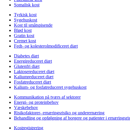
Somalisk kost
Tyrkisk kost
Sygehuskost
Kost til småtspisende
Blød kost
Gratin kost
Cremet kost
Fedt- og kolesterolmodificeret diæt
Diabetes diæt
Energireduceret diæt
Glutenfri diæt
Laktosereduceret diæt
Kaliumreduceret diæt
Fosfatreduceret diæt
Kalium- og fosfatreduceret sygehuskost
Kommunikation på tværs af sektorer
Energi- og proteinbehov
Væskebehov
Risikofaktorer- ernæringsrisiko og underernæring
Behandling og opfølgning af borgere og patienter i ernæringsri
Kostregistrering