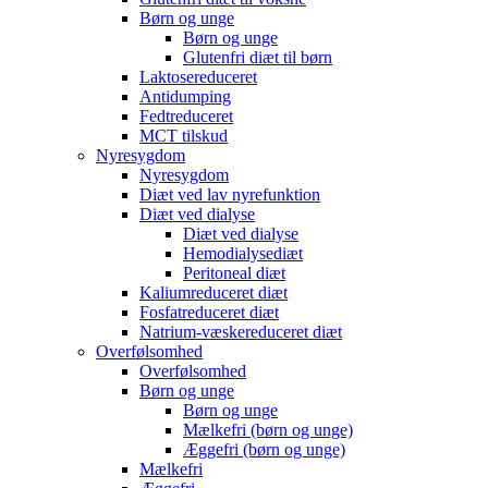
Børn og unge
Børn og unge
Glutenfri diæt til børn
Laktosereduceret
Antidumping
Fedtreduceret
MCT tilskud
Nyresygdom
Nyresygdom
Diæt ved lav nyrefunktion
Diæt ved dialyse
Diæt ved dialyse
Hemodialysediæt
Peritoneal diæt
Kaliumreduceret diæt
Fosfatreduceret diæt
Natrium-væskereduceret diæt
Overfølsomhed
Overfølsomhed
Børn og unge
Børn og unge
Mælkefri (børn og unge)
Æggefri (børn og unge)
Mælkefri