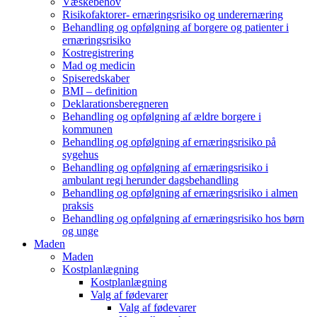
Væskebehov
Risikofaktorer- ernæringsrisiko og underernæring
Behandling og opfølgning af borgere og patienter i
ernæringsrisiko
Kostregistrering
Mad og medicin
Spiseredskaber
BMI – definition
Deklarationsberegneren
Behandling og opfølgning af ældre borgere i
kommunen
Behandling og opfølgning af ernæringsrisiko på
sygehus
Behandling og opfølgning af ernæringsrisiko i
ambulant regi herunder dagsbehandling
Behandling og opfølgning af ernæringsrisiko i almen
praksis
Behandling og opfølgning af ernæringsrisiko hos børn
og unge
Maden
Maden
Kostplanlægning
Kostplanlægning
Valg af fødevarer
Valg af fødevarer