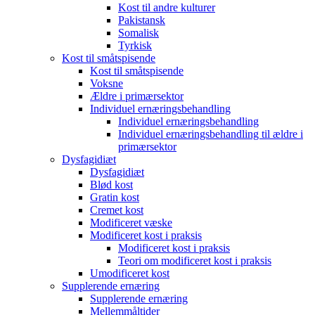
Kost til andre kulturer
Pakistansk
Somalisk
Tyrkisk
Kost til småtspisende
Kost til småtspisende
Voksne
Ældre i primærsektor
Individuel ernæringsbehandling
Individuel ernæringsbehandling
Individuel ernæringsbehandling til ældre i
primærsektor
Dysfagidiæt
Dysfagidiæt
Blød kost
Gratin kost
Cremet kost
Modificeret væske
Modificeret kost i praksis
Modificeret kost i praksis
Teori om modificeret kost i praksis
Umodificeret kost
Supplerende ernæring
Supplerende ernæring
Mellemmåltider