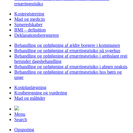
ernæringsrisiko
Kostregistrering
Mad og medicin
Spiseredskaber
BMI – definition
Deklarationsberegneren
Behandling og opfølgning af ældre borgere i kommunen
Behandling og opfølgning af ernæringsrisiko på sygehus
Behandling og opfølgning af ernæringsrisiko i ambulant regi
herunder dagsbehandling
Behandling og opfølgning af ernæringsrisiko i almen praksis
Behandling og opfølgning af ernæringsrisiko hos børn og
unge
Kostplanlægning
Kostberegning og vurdering
Mad og måltider
Menu
Search
Opsporing