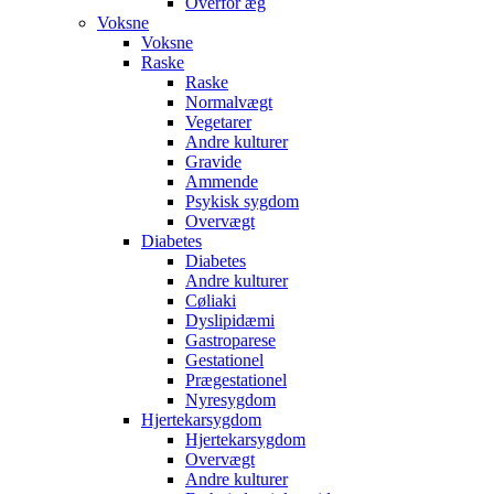
Overfor æg
Voksne
Voksne
Raske
Raske
Normalvægt
Vegetarer
Andre kulturer
Gravide
Ammende
Psykisk sygdom
Overvægt
Diabetes
Diabetes
Andre kulturer
Cøliaki
Dyslipidæmi
Gastroparese
Gestationel
Prægestationel
Nyresygdom
Hjertekarsygdom
Hjertekarsygdom
Overvægt
Andre kulturer