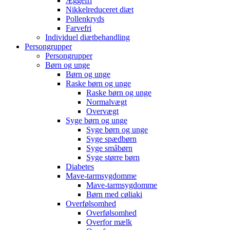
Æggefri
Nikkelreduceret diæt
Pollenkryds
Farvefri
Individuel diætbehandling
Persongrupper
Persongrupper
Børn og unge
Børn og unge
Raske børn og unge
Raske børn og unge
Normalvægt
Overvægt
Syge børn og unge
Syge børn og unge
Syge spædbørn
Syge småbørn
Syge større børn
Diabetes
Mave-tarmsygdomme
Mave-tarmsygdomme
Børn med cøliaki
Overfølsomhed
Overfølsomhed
Overfor mælk