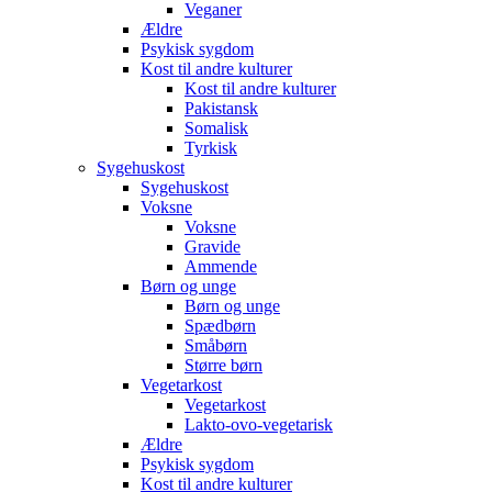
Veganer
Ældre
Psykisk sygdom
Kost til andre kulturer
Kost til andre kulturer
Pakistansk
Somalisk
Tyrkisk
Sygehuskost
Sygehuskost
Voksne
Voksne
Gravide
Ammende
Børn og unge
Børn og unge
Spædbørn
Småbørn
Større børn
Vegetarkost
Vegetarkost
Lakto-ovo-vegetarisk
Ældre
Psykisk sygdom
Kost til andre kulturer