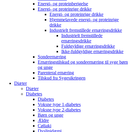
Energi- og proteinberigelse
Energi- og proteinrige drikke
Energi- og proteinrige drikke
Hjemmelavede energi- og proteinrige
drikke
Industrielt fremstillede ernæringsdrikke
Industrielt fremstillede
ernæringsdrikke
Fuldgyldige ernæringsdrikke
Ikke-fuldgyldige ernæringsdrikke
Sondeernæring
Ernæringstilskud og sondeernæring til syge børn
og unge
Parenteral ernæring
Tilskud fra Sygesikringen
Diæter
Diæter
Diabetes
Diabetes
Voksne type 1-diabetes
Voksne type 2-diabetes
Børn og unge
Ældre
Cøliaki
Dyslipidæmi