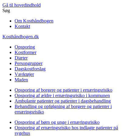
Gå til hovedindhold
Søg
Om Kosthåndbogen
Kontakt
Kosthåndbogen.dk
Opsporing
Kostformer
Diæter
Persongrupper
Dagskostforslag
Værktøjer
Maden
Opsporing af borgere og patienter i ernæringsrisiko
Opsporing af ældre i ernæringsrisiko i kommunen
Ambulante patienter og patienter i dagsbehandling
Behandling og opfølgning af borgere og patienter i
ernæringsrisiko
Opsporing af børn og unge i ernæringsrisiko
Opsporing af ernæringsrisiko hos indlagte patienter på
sygehus