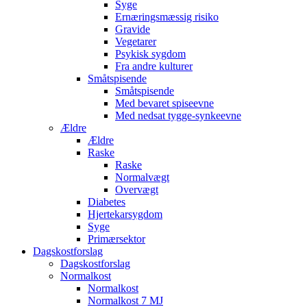
Syge
Ernæringsmæssig risiko
Gravide
Vegetarer
Psykisk sygdom
Fra andre kulturer
Småtspisende
Småtspisende
Med bevaret spiseevne
Med nedsat tygge-synkeevne
Ældre
Ældre
Raske
Raske
Normalvægt
Overvægt
Diabetes
Hjertekarsygdom
Syge
Primærsektor
Dagskostforslag
Dagskostforslag
Normalkost
Normalkost
Normalkost 7 MJ