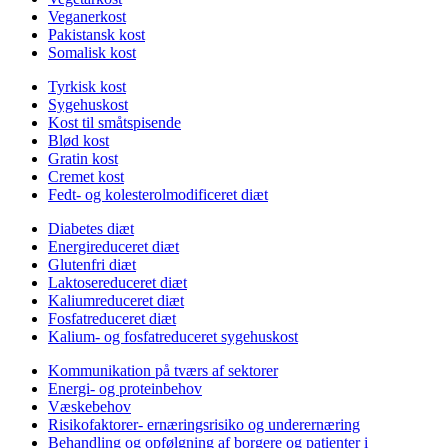
Veganerkost
Pakistansk kost
Somalisk kost
Tyrkisk kost
Sygehuskost
Kost til småtspisende
Blød kost
Gratin kost
Cremet kost
Fedt- og kolesterolmodificeret diæt
Diabetes diæt
Energireduceret diæt
Glutenfri diæt
Laktosereduceret diæt
Kaliumreduceret diæt
Fosfatreduceret diæt
Kalium- og fosfatreduceret sygehuskost
Kommunikation på tværs af sektorer
Energi- og proteinbehov
Væskebehov
Risikofaktorer- ernæringsrisiko og underernæring
Behandling og opfølgning af borgere og patienter i