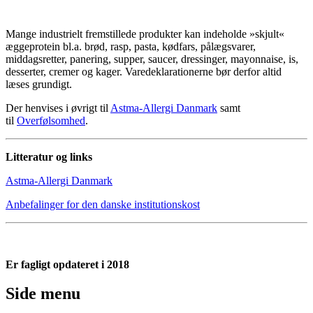
Mange industrielt fremstillede produkter kan indeholde »skjult«
æggeprotein bl.a. brød, rasp, pasta, kødfars, pålægsvarer,
middagsretter, panering, supper, saucer, dressinger, mayonnaise, is,
desserter, cremer og kager. Varedeklarationerne bør derfor altid
læses grundigt.
Der henvises i øvrigt til
Astma-Allergi Danmark
samt
til
Overfølsomhed
.
Litteratur og links
Astma-Allergi Danmark
Anbefalinger for den danske institutionskos
t
Er fagligt opdateret i 2018
Side menu