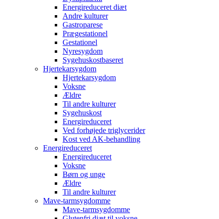
Energireduceret diæt
Andre kulturer
Gastroparese
Prægestationel
Gestationel
Nyresygdom
Sygehuskostbaseret
Hjertekarsygdom
Hjertekarsygdom
Voksne
Ældre
Til andre kulturer
Sygehuskost
Energireduceret
Ved forhøjede triglycerider
Kost ved AK-behandling
Energireduceret
Energireduceret
Voksne
Børn og unge
Ældre
Til andre kulturer
Mave-tarmsygdomme
Mave-tarmsygdomme
Glutenfri diæt til voksne