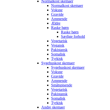
Normalkost skemaer
Normalkost skemaer
Voksne
Gravide
Ammende
Ældre
Raske børn
Raske børn
Særlige forhold
Vegetarisk
Vegansk
Pakistansk
Somalisk
Tyrkisk
Sygehuskost skemaer
Sygehuskost skemaer
Voksne
Gravide
Ammende
Småtspisende
Vegetarisk
Pakistansk
Somalisk
Tyrkisk
Andre skemaer