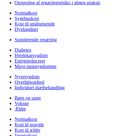
Opsporing af ernæringsrisiko i almen praksis
Normalkost
Sygehuskost
Kost til småtspisende
Dysfagidiæt
Supplerende ernæring
Diabetes
Hjertekarsygdom
Energireduceret
Mave-tarmsygdomme
Nyresygdom
Overfølsomhed
Individuel diætbehandling
Børn og unge
Voksne
Ældre
Normalkost
Kost til gravide
Kost til ældre
Vegetarkost