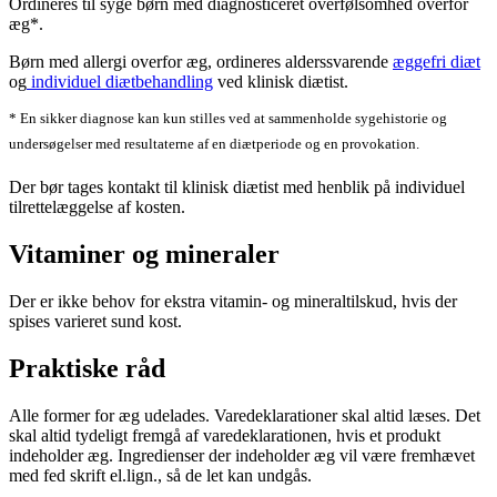
Ordineres til syge børn med diagnosticeret overfølsomhed overfor
æg*.
Børn med allergi overfor æg, ordineres alderssvarende
æggefri diæt
og
individuel diætbehandling
ved klinisk diætist.
* En sikker diagnose kan kun stilles ved at sammenholde sygehistorie og
undersøgelser med resultaterne af en diætperiode og en provokation.
Der bør tages kontakt til klinisk diætist med henblik på individuel
tilrettelæggelse af kosten.
Vitaminer og mineraler
Der er ikke behov for ekstra vitamin- og mineraltilskud, hvis der
spises varieret sund kost.
Praktiske råd
Alle former for æg udelades. Varedeklarationer skal altid læses. Det
skal altid tydeligt fremgå af varedeklarationen, hvis et produkt
indeholder æg. Ingredienser der indeholder æg vil være fremhævet
med fed skrift el.lign., så de let kan undgås.