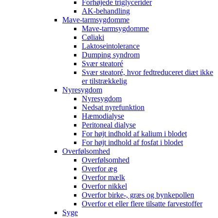
Forhøjede triglycerider
AK-behandling
Mave-tarmsygdomme
Mave-tarmsygdomme
Cøliaki
Laktoseintolerance
Dumping syndrom
Svær steatoré
Svær steatoré, hvor fedtreduceret diæt ikke
er tilstrækkelig
Nyresygdom
Nyresygdom
Nedsat nyrefunktion
Hæmodialyse
Peritoneal dialyse
For højt indhold af kalium i blodet
For højt indhold af fosfat i blodet
Overfølsomhed
Overfølsomhed
Overfor æg
Overfor mælk
Overfor nikkel
Overfor birke-, græs og bynkepollen
Overfor et eller flere tilsatte farvestoffer
Syge