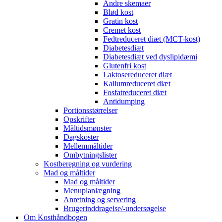
Andre skemaer
Blød kost
Gratin kost
Cremet kost
Fedtreduceret diæt (MCT-kost)
Diabetesdiæt
Diabetesdiæt ved dyslipidæmi
Glutenfri kost
Laktosereduceret diæt
Kaliumreduceret diæt
Fosfatreduceret diæt
Antidumping
Portionsstørrelser
Opskrifter
Måltidsmønster
Dagskoster
Mellemmåltider
Ombytningslister
Kostberegning og vurdering
Mad og måltider
Mad og måltider
Menuplanlægning
Anretning og servering
Brugerinddragelse/-undersøgelse
Om Kosthåndbogen