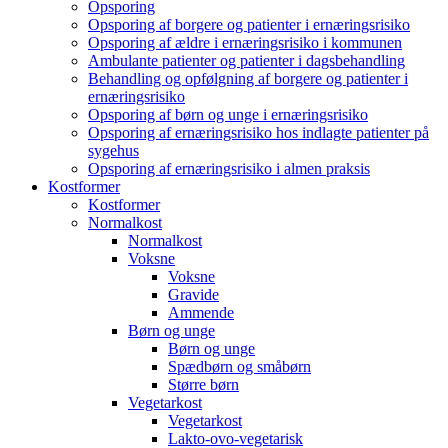
Opsporing
Opsporing af borgere og patienter i ernæringsrisiko
Opsporing af ældre i ernæringsrisiko i kommunen
Ambulante patienter og patienter i dagsbehandling
Behandling og opfølgning af borgere og patienter i
ernæringsrisiko
Opsporing af børn og unge i ernæringsrisiko
Opsporing af ernæringsrisiko hos indlagte patienter på
sygehus
Opsporing af ernæringsrisiko i almen praksis
Kostformer
Kostformer
Normalkost
Normalkost
Voksne
Voksne
Gravide
Ammende
Børn og unge
Børn og unge
Spædbørn og småbørn
Større børn
Vegetarkost
Vegetarkost
Lakto-ovo-vegetarisk