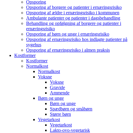
Opsporing
Opsporing af borgere og patienter i ernæringsrisiko
Opsporing af ældre i ernæringsrisiko i kommunen
Ambulante patienter og patienter i dagsbehandling
Behandling og opfølgning af borgere og patienter i
ernæringsrisiko
Opsporing af børn og unge i ernæringsrisiko
Opsporing af ernæringsrisiko hos indlagte patienter på
sygehus
Opsporing af ernæringsrisiko i almen praksis
Kostformer
Kostformer
Normalkost
Normalkost
Voksne
Voksne
Gravide
Ammende
Børn og unge
Børn og unge
Spædbørn og småbørn
Større børn
Vegetarkost
Vegetarkost
Lakto-ovo-vegetarisk