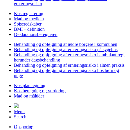
ernæringsrisiko
Kostregistrering
Mad og medicin
Spiseredskaber
BMI – definition
Deklarationsberegneren
Behandling og opfølgning af ældre borgere i kommunen
Behandling og opfølgning af ernæringsrisiko på sygehus
Behandling og opfølgning af ernæringsrisiko i ambulant regi
herunder dagsbehandling
Behandling og opfølgning af ernæringsrisiko i almen praksis
Behandling og opfølgning af ernæringsrisiko hos børn og
unge
Kostplanlægning
Kostberegning og vurdering
Mad og måltider
Menu
Search
Opsporing