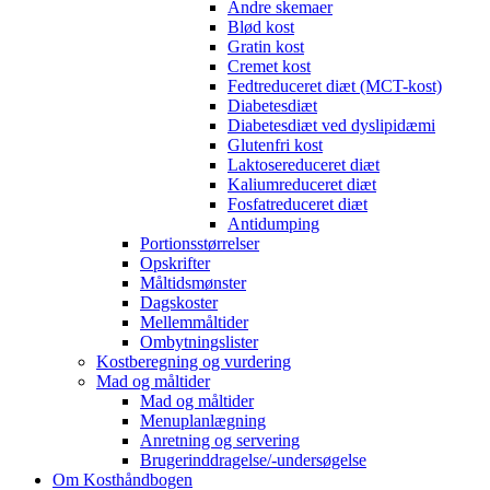
Andre skemaer
Blød kost
Gratin kost
Cremet kost
Fedtreduceret diæt (MCT-kost)
Diabetesdiæt
Diabetesdiæt ved dyslipidæmi
Glutenfri kost
Laktosereduceret diæt
Kaliumreduceret diæt
Fosfatreduceret diæt
Antidumping
Portionsstørrelser
Opskrifter
Måltidsmønster
Dagskoster
Mellemmåltider
Ombytningslister
Kostberegning og vurdering
Mad og måltider
Mad og måltider
Menuplanlægning
Anretning og servering
Brugerinddragelse/-undersøgelse
Om Kosthåndbogen