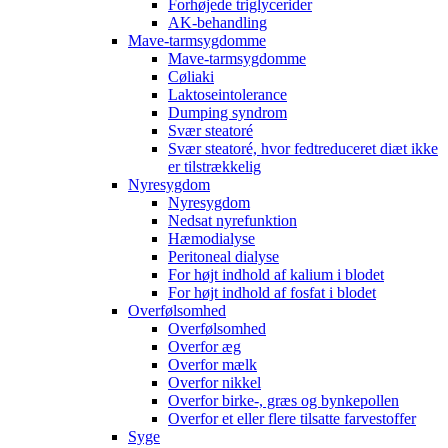
Forhøjede triglycerider
AK-behandling
Mave-tarmsygdomme
Mave-tarmsygdomme
Cøliaki
Laktoseintolerance
Dumping syndrom
Svær steatoré
Svær steatoré, hvor fedtreduceret diæt ikke
er tilstrækkelig
Nyresygdom
Nyresygdom
Nedsat nyrefunktion
Hæmodialyse
Peritoneal dialyse
For højt indhold af kalium i blodet
For højt indhold af fosfat i blodet
Overfølsomhed
Overfølsomhed
Overfor æg
Overfor mælk
Overfor nikkel
Overfor birke-, græs og bynkepollen
Overfor et eller flere tilsatte farvestoffer
Syge