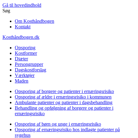
Gå til hovedindhold
Søg
Om Kosthåndbogen
Kontakt
Kosthåndbogen.dk
Opsporing
Kostformer
Diæter
Persongrupper
Dagskostforslag
Værktøjer
Maden
Opsporing af borgere og patienter i ernæringsrisiko
Opsporing af ældre i ernæringsrisiko i kommunen
Ambulante patienter og patienter i dagsbehandling
Behandling og opfølgning af borgere og patienter i
ernæringsrisiko
Opsporing af børn og unge i ernæringsrisiko
Opsporing af ernæringsrisiko hos indlagte patienter på
sygehus