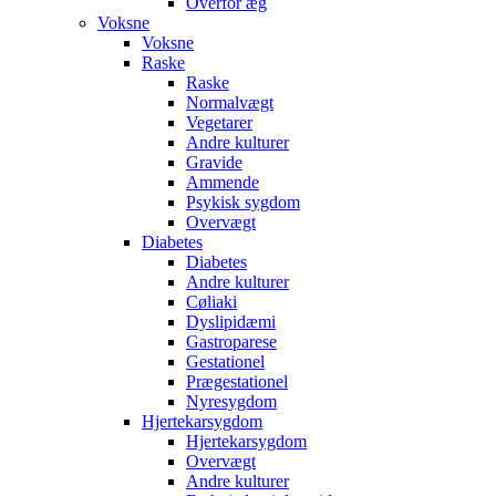
Overfor æg
Voksne
Voksne
Raske
Raske
Normalvægt
Vegetarer
Andre kulturer
Gravide
Ammende
Psykisk sygdom
Overvægt
Diabetes
Diabetes
Andre kulturer
Cøliaki
Dyslipidæmi
Gastroparese
Gestationel
Prægestationel
Nyresygdom
Hjertekarsygdom
Hjertekarsygdom
Overvægt
Andre kulturer