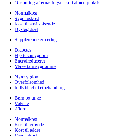
Opsporing af ernæringsrisiko i almen praksis
Normalkost
Sygehuskost
Kost til småtspisende
Dysfagidiæt
Supplerende ernæring
Diabetes
Hjertekarsygdom
Energireduceret
Mave-tarmsygdomme
Nyresygdom
Overfølsomhed
Individuel diætbehandling
Børn og unge
Voksne
Ældre
Normalkost
Kost til gravide
Kost til ældre
Vegetarkost