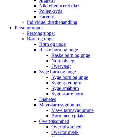
Æggefri
Nikkelreduceret diæt
Pollenkryds
Farvefri
Individuel diætbehandling
Persongrupper
Persongrupper
Børn og unge
Børn og unge
Raske børn og unge
Raske børn og unge
Normalvægt
Overvægt
Syge børn og unge
Syge børn og unge
Syge spædbørn
Syge småbørn
Syge større børn
Diabetes
Mave-tarmsygdomme
Mave-tarmsygdomme
Børn med cøliaki
Overfølsomhed
Overfølsomhed
Overfor mælk