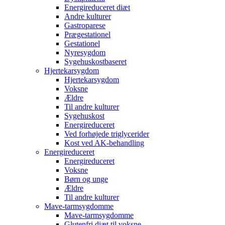
Energireduceret diæt
Andre kulturer
Gastroparese
Prægestationel
Gestationel
Nyresygdom
Sygehuskostbaseret
Hjertekarsygdom
Hjertekarsygdom
Voksne
Ældre
Til andre kulturer
Sygehuskost
Energireduceret
Ved forhøjede triglycerider
Kost ved AK-behandling
Energireduceret
Energireduceret
Voksne
Børn og unge
Ældre
Til andre kulturer
Mave-tarmsygdomme
Mave-tarmsygdomme
Glutenfri diæt til voksne