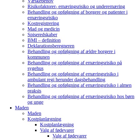
Væskebehov
Risikofaktorer- ernæringsrisiko og underernæring
Behandling og opfølgning af borgere og patienter i
ernæringsrisiko
Kostregistrering
Mad og medicin
Spiseredskaber
BMI – definition
Deklarationsberegneren
Behandling og opfølgning af ældre borgere i
kommunen
Behandling og opfølgning af ernæringsrisiko på
sygehus
Behandling og opfølgning af ernæringsrisiko i
ambulant regi herunder dagsbehandling
Behandling og opfølgning af ernæringsrisiko i almen
praksis
Behandling og opfølgning af ernæringsrisiko hos børn
og unge
Maden
Maden
Kostplanlægning
Kostplanlægning
Valg af fødevarer
Valg af fødevarer