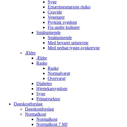
Syge
Ernæringsmæssig risiko
Gravide
Vegetarer
Psykisk sygdom
Fra andre kulturer
Småtspisende
Småtspisende
Med bevaret spiseevne
Med nedsat tygge-synkeevne
Ældre
Ældre
Raske
Raske
Normalvægt
Overvægt
Diabetes
Hjertekarsygdom
Syge
Primærsektor
Dagskostforslag
Dagskostforslag
Normalkost
Normalkost
Normalkost 7 MJ