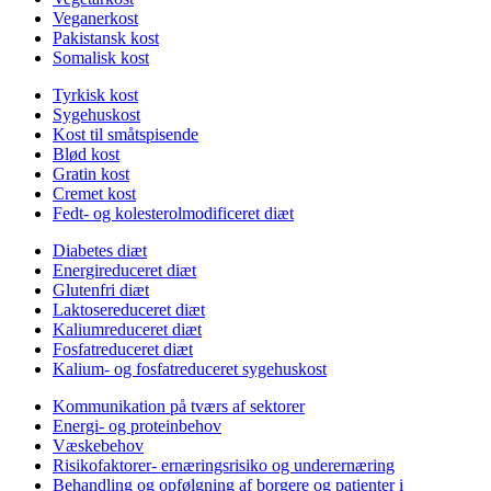
Veganerkost
Pakistansk kost
Somalisk kost
Tyrkisk kost
Sygehuskost
Kost til småtspisende
Blød kost
Gratin kost
Cremet kost
Fedt- og kolesterolmodificeret diæt
Diabetes diæt
Energireduceret diæt
Glutenfri diæt
Laktosereduceret diæt
Kaliumreduceret diæt
Fosfatreduceret diæt
Kalium- og fosfatreduceret sygehuskost
Kommunikation på tværs af sektorer
Energi- og proteinbehov
Væskebehov
Risikofaktorer- ernæringsrisiko og underernæring
Behandling og opfølgning af borgere og patienter i