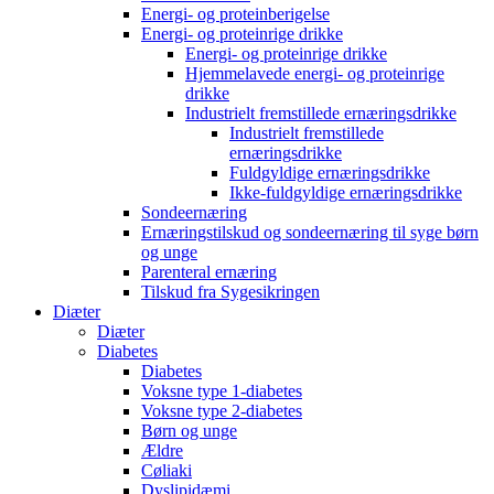
Energi- og proteinberigelse
Energi- og proteinrige drikke
Energi- og proteinrige drikke
Hjemmelavede energi- og proteinrige
drikke
Industrielt fremstillede ernæringsdrikke
Industrielt fremstillede
ernæringsdrikke
Fuldgyldige ernæringsdrikke
Ikke-fuldgyldige ernæringsdrikke
Sondeernæring
Ernæringstilskud og sondeernæring til syge børn
og unge
Parenteral ernæring
Tilskud fra Sygesikringen
Diæter
Diæter
Diabetes
Diabetes
Voksne type 1-diabetes
Voksne type 2-diabetes
Børn og unge
Ældre
Cøliaki
Dyslipidæmi