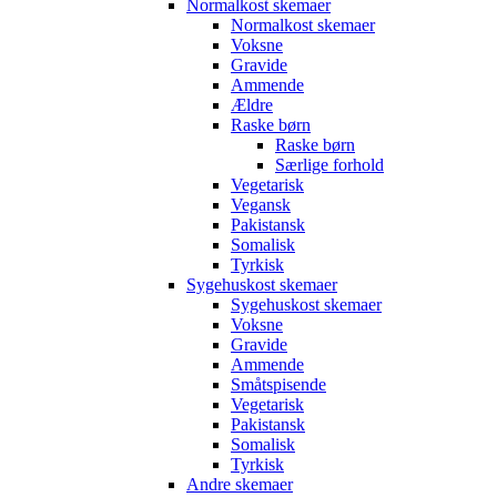
Normalkost skemaer
Normalkost skemaer
Voksne
Gravide
Ammende
Ældre
Raske børn
Raske børn
Særlige forhold
Vegetarisk
Vegansk
Pakistansk
Somalisk
Tyrkisk
Sygehuskost skemaer
Sygehuskost skemaer
Voksne
Gravide
Ammende
Småtspisende
Vegetarisk
Pakistansk
Somalisk
Tyrkisk
Andre skemaer