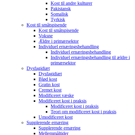
Kost til andre kulturer
Pakistansk
Somalisk
Tyrkisk
Kost til småtspisende
Kost til småtspisende
Voksne
Ældre i primærsektor
Individuel ernæringsbehandling
Individuel ernæringsbehandling
Individuel ernæringsbehandling til ældre i
primærsektor
Dysfagidiæt
Dysfagidiæt
Blød kost
Gratin kost
Cremet kost
Modificeret væske
Modificeret kost i praksis
Modificeret kost i praksis
Teori om modificeret kost i praksis
Umodificeret kost
Supplerende ernæring
Supplerende ernæring
Mellemmåltider