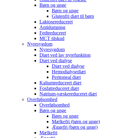
Børn og unge
Børn og unge
Glutenfri diæt til børn
Laktosereduceret
Antidumping
Fedtreduceret
MCT tilskud
Nyresygdom
Nyresygdom
Diæt ved lav nyrefunktion
Diæt ved dialyse
Diæt ved dialyse
Hemodialysediæt
Peritoneal diæt
Kaliumreduceret diæt
Fosfatreduceret diæt
Natrium-væskereduceret diæt
Overfølsomhed
Overfølsomhed
Børn og unge
Børn og unge
Mælkefri (børn og unge)
Æggefri (børn og unge)
Mælkefri