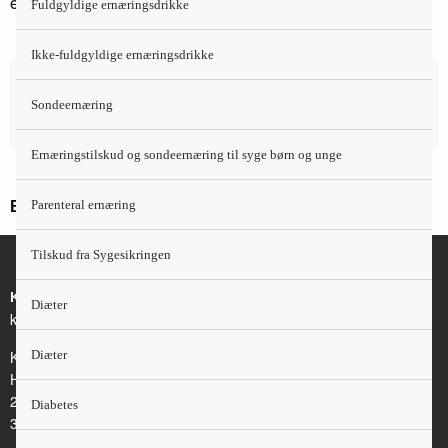
efterfølgende justering i medicinsk behandling.
Fuldgyldige ernæringsdrikke
Ikke-fuldgyldige ernæringsdrikke
Litteratur og links
Sondeernæring
Diabetesforeningens publikationer
Ernæringstilskud og sondeernæring til syge børn og unge
Parenteral ernæring
Er fagligt opdateret i 2016
Tilskud fra Sygesikringen
Kontakt
Diæter
kosthaandbogen@kost.dk
Kost og Ernæringsforbundet
Diæter
Holmbladsgade 70
2300 København S
Diabetes
3163 6600