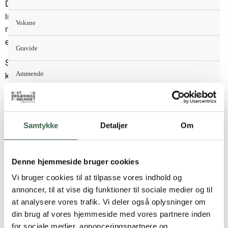
Da patienterne ofte har nedsat appetit, er det nødvendigt at
indtage mere energi og protein i en mindre mængde mad,
Voksne
med henblik på at sikre en tilstrækkelig protein- og
energiindtagelse.
Gravide
Sygehuskosten er således
et forbillede for raskes
ikke
kostvaner.
Ammende
Madens konsistens kan have stor betydning, hvis patienten
Børn og unge
er svækket eller af anden grund ikke er i stand til at spise
fast føde.
Dysfagi diæt (Kost med modificeret
Børn og unge
Samtykke
Detaljer
Om
konsistens)
kan da være en løsning.
Spædbørn
Energi- og proteinindholdet i kosten skal svare til patientens
Denne hjemmeside bruger cookies
aktuelle behov.
Småbørn
Vi bruger cookies til at tilpasse vores indhold og
Læs mere under
Energi og proteinbehov
.
annoncer, til at vise dig funktioner til sociale medier og til
Større børn
at analysere vores trafik. Vi deler også oplysninger om
Energiprocentfordeling for planlægning af Sygehuskost ser
din brug af vores hjemmeside med vores partnere inden
således ud:
for sociale medier, annonceringspartnere og
Vegetarkost