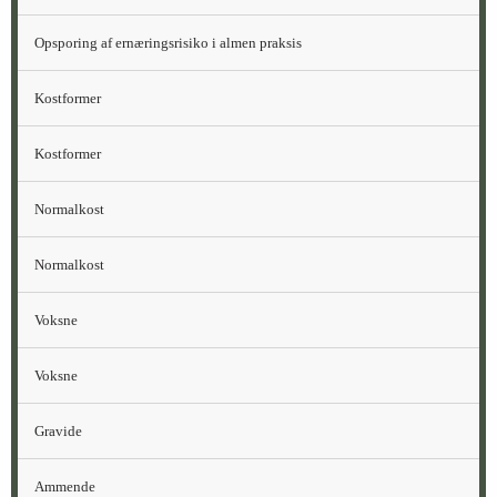
Sygehuskost eller Kost til småtspisende) eller
Opsporing af ernæringsrisiko i almen praksis
den vanlige diæt til disse patienter skal
vægtes højest. Hvis patienten er i
Kostformer
ernæringsrisiko, vil underernæring normalt
blive vægtet højest − også hos patienter med
Kostformer
overvægt.
Diabetes Sygehuskost tager udgangspunkt i
Normalkost
Sygehuskostens anbefalinger
Normalkost
Dog anbefales det, at indtagelsen af fedt over
30 E% så vidt muligt er umættet fedt.
Voksne
Da kosten ikke følger principperne for en
Voksne
diabeteskost, skal der gøres en særlig indsats
for at monitorere blodsukker med henblik på
Gravide
eventuel ændring i den medicinske
behandling.
Ammende