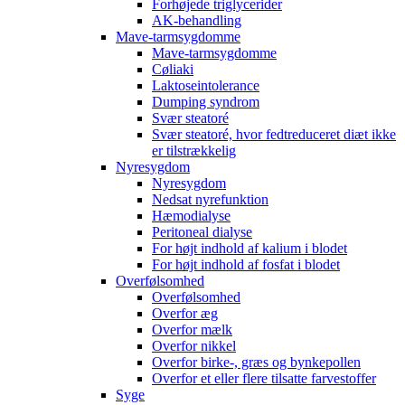
Forhøjede triglycerider
AK-behandling
Mave-tarmsygdomme
Mave-tarmsygdomme
Cøliaki
Laktoseintolerance
Dumping syndrom
Svær steatoré
Svær steatoré, hvor fedtreduceret diæt ikke
er tilstrækkelig
Nyresygdom
Nyresygdom
Nedsat nyrefunktion
Hæmodialyse
Peritoneal dialyse
For højt indhold af kalium i blodet
For højt indhold af fosfat i blodet
Overfølsomhed
Overfølsomhed
Overfor æg
Overfor mælk
Overfor nikkel
Overfor birke-, græs og bynkepollen
Overfor et eller flere tilsatte farvestoffer
Syge