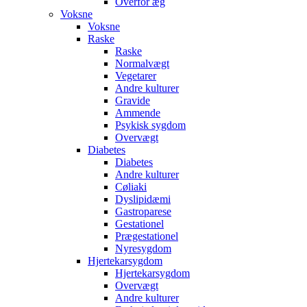
Overfor æg
Voksne
Voksne
Raske
Raske
Normalvægt
Vegetarer
Andre kulturer
Gravide
Ammende
Psykisk sygdom
Overvægt
Diabetes
Diabetes
Andre kulturer
Cøliaki
Dyslipidæmi
Gastroparese
Gestationel
Prægestationel
Nyresygdom
Hjertekarsygdom
Hjertekarsygdom
Overvægt
Andre kulturer