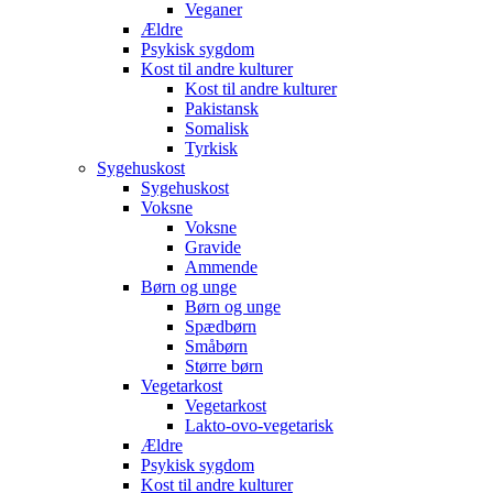
Veganer
Ældre
Psykisk sygdom
Kost til andre kulturer
Kost til andre kulturer
Pakistansk
Somalisk
Tyrkisk
Sygehuskost
Sygehuskost
Voksne
Voksne
Gravide
Ammende
Børn og unge
Børn og unge
Spædbørn
Småbørn
Større børn
Vegetarkost
Vegetarkost
Lakto-ovo-vegetarisk
Ældre
Psykisk sygdom
Kost til andre kulturer