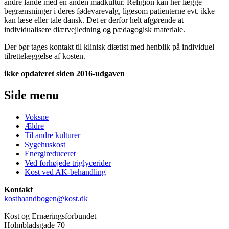
andre lande med en anden madkultur. Religion kan her lægge
begrænsninger i deres fødevarevalg, ligesom patienterne evt. ikke
kan læse eller tale dansk. Det er derfor helt afgørende at
individualisere diætvejledning og pædagogisk materiale.
Der bør tages kontakt til klinisk diætist med henblik på individuel
tilrettelæggelse af kosten.
ikke opdateret siden 2016-udgaven
Side menu
Voksne
Ældre
Til andre kulturer
Sygehuskost
Energireduceret
Ved forhøjede triglycerider
Kost ved AK-behandling
Kontakt
kosthaandbogen@kost.dk
Kost og Ernæringsforbundet
Holmbladsgade 70