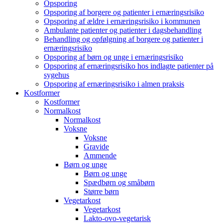
Opsporing
Opsporing af borgere og patienter i ernæringsrisiko
Opsporing af ældre i ernæringsrisiko i kommunen
Ambulante patienter og patienter i dagsbehandling
Behandling og opfølgning af borgere og patienter i
ernæringsrisiko
Opsporing af børn og unge i ernæringsrisiko
Opsporing af ernæringsrisiko hos indlagte patienter på
sygehus
Opsporing af ernæringsrisiko i almen praksis
Kostformer
Kostformer
Normalkost
Normalkost
Voksne
Voksne
Gravide
Ammende
Børn og unge
Børn og unge
Spædbørn og småbørn
Større børn
Vegetarkost
Vegetarkost
Lakto-ovo-vegetarisk