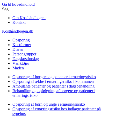
Gå til hovedindhold
Søg
Om Kosthåndbogen
Kontakt
Kosthåndbogen.dk
Opsporing
Kostformer
Diæter
Persongrupper
Dagskostforslag
Værktøjer
Maden
Opsporing af borgere og patienter i ernæringsrisiko
Opsporing af ældre i ernæringsrisiko i kommunen
Ambulante patienter og patienter i dagsbehandling
Behandling og opfølgning af borgere og patienter i
ernæringsrisiko
Opsporing af børn og unge i ernæringsrisiko
Opsporing af ernæringsrisiko hos indlagte patienter på
sygehus