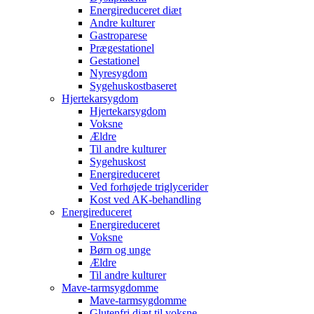
Energireduceret diæt
Andre kulturer
Gastroparese
Prægestationel
Gestationel
Nyresygdom
Sygehuskostbaseret
Hjertekarsygdom
Hjertekarsygdom
Voksne
Ældre
Til andre kulturer
Sygehuskost
Energireduceret
Ved forhøjede triglycerider
Kost ved AK-behandling
Energireduceret
Energireduceret
Voksne
Børn og unge
Ældre
Til andre kulturer
Mave-tarmsygdomme
Mave-tarmsygdomme
Glutenfri diæt til voksne