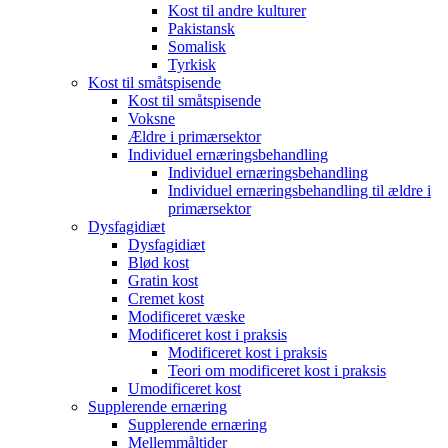
Kost til andre kulturer
Pakistansk
Somalisk
Tyrkisk
Kost til småtspisende
Kost til småtspisende
Voksne
Ældre i primærsektor
Individuel ernæringsbehandling
Individuel ernæringsbehandling
Individuel ernæringsbehandling til ældre i
primærsektor
Dysfagidiæt
Dysfagidiæt
Blød kost
Gratin kost
Cremet kost
Modificeret væske
Modificeret kost i praksis
Modificeret kost i praksis
Teori om modificeret kost i praksis
Umodificeret kost
Supplerende ernæring
Supplerende ernæring
Mellemmåltider