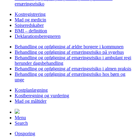
ernæringsrisiko
Kostregistrering
Mad og medicin
Spiseredskaber
BMI – definition
Deklarationsberegneren
Behandling og opfølgning af ældre borgere i kommunen
Behandling og opfølgning af ernæringsrisiko på sygehus
Behandling og opfølgning af ernæringsrisiko i ambulant regi
herunder dagsbehandling
Behandling og opfølgning af ernæringsrisiko i almen praksis
Behandling og opfølgning af ernæringsrisiko hos børn og
unge
Kostplanlægning
Kostberegning og vurdering
Mad og måltider
Menu
Search
Opsporing