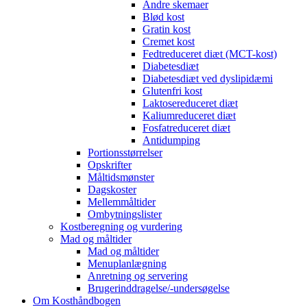
Andre skemaer
Blød kost
Gratin kost
Cremet kost
Fedtreduceret diæt (MCT-kost)
Diabetesdiæt
Diabetesdiæt ved dyslipidæmi
Glutenfri kost
Laktosereduceret diæt
Kaliumreduceret diæt
Fosfatreduceret diæt
Antidumping
Portionsstørrelser
Opskrifter
Måltidsmønster
Dagskoster
Mellemmåltider
Ombytningslister
Kostberegning og vurdering
Mad og måltider
Mad og måltider
Menuplanlægning
Anretning og servering
Brugerinddragelse/-undersøgelse
Om Kosthåndbogen