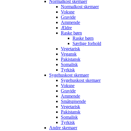
Normalkost skemaer
Normalkost skemaer
Voksne
Gravide
Ammende
Ældre
Raske børn
Raske børn
Særlige forhold
Vegetarisk
Vegansk
Pakistansk
Somalisk
Tyrkisk
Sygehuskost skemaer
Sygehuskost skemaer
Voksne
Gravide
Ammende
Småtspisende
Vegetarisk
Pakistansk
Somalisk
Tyrkisk
Andre skemaer