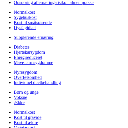
Opsporing af ernæringsrisiko i almen praksis
Normalkost
Sygehuskost
Kost til småtspisende
Dysfagidiæt
Supplerende ernæring
Diabetes
Hjertekarsygdom
Energireduceret
Mave-tarmsygdomme
Nyresygdom
Overfølsomhed
Individuel diætbehandling
Børn og unge
Voksne
Ældre
Normalkost
Kost til gravide
Kost til ældre
Vegetarkost