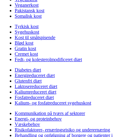
Veganerkost
Pakistansk kost
Somalisk kost
Tyrkisk kost
Sygehuskost
Kost til småtspisende
Blød kost
Gratin kost
Cremet kost
Fedt- og kolesterolmodificeret diæt
Diabetes diæt
Energireduceret diæt
Glutenfri diæt
Laktosereduceret diæt
Kaliumreduceret diæt
Fosfatreduceret diæt
Kalium- og fosfatreduceret sygehuskost
Kommunikation på tværs af sektorer
Energi- og proteinbehov
Væskebehov
Risikofaktorer- ernæringsrisiko og underernæring
Behandling og opfølgning af borgere og patienter i