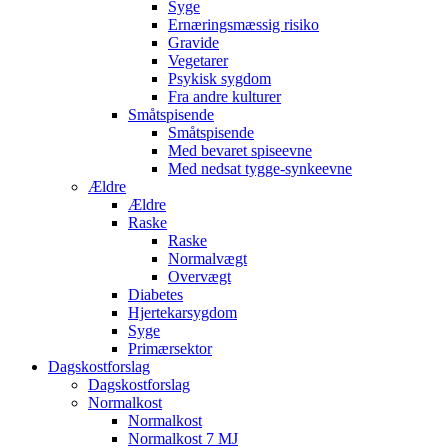
Syge
Ernæringsmæssig risiko
Gravide
Vegetarer
Psykisk sygdom
Fra andre kulturer
Småtspisende
Småtspisende
Med bevaret spiseevne
Med nedsat tygge-synkeevne
Ældre
Ældre
Raske
Raske
Normalvægt
Overvægt
Diabetes
Hjertekarsygdom
Syge
Primærsektor
Dagskostforslag
Dagskostforslag
Normalkost
Normalkost
Normalkost 7 MJ