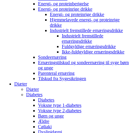
Energi- og proteinberigelse
Energi- og proteinrige drikke
Energi- og proteinrige drikke
Hjemmelavede energi- og proteinrige
drikke
Industrielt fremstillede ernæringsdrikke
Industrielt fremstillede
ernæringsdrikke
Fuldgyldige ernæringsdrikke
Ikke-fuldgyldige ernæringsdrikke
Sondeernæring
Ernæringstilskud og sondeernæring til syge børn
og unge
Parenteral ernæring
Tilskud fra Sygesikringen
Diæter
Diæter
Diabetes
Diabetes
Voksne type 1-diabetes
Voksne type 2-diabetes
Børn og unge
Ældre
Cøliaki
Dyslipidæmi