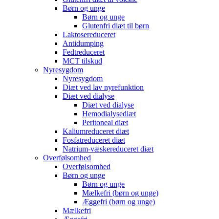
Børn og unge
Børn og unge
Glutenfri diæt til børn
Laktosereduceret
Antidumping
Fedtreduceret
MCT tilskud
Nyresygdom
Nyresygdom
Diæt ved lav nyrefunktion
Diæt ved dialyse
Diæt ved dialyse
Hemodialysediæt
Peritoneal diæt
Kaliumreduceret diæt
Fosfatreduceret diæt
Natrium-væskereduceret diæt
Overfølsomhed
Overfølsomhed
Børn og unge
Børn og unge
Mælkefri (børn og unge)
Æggefri (børn og unge)
Mælkefri