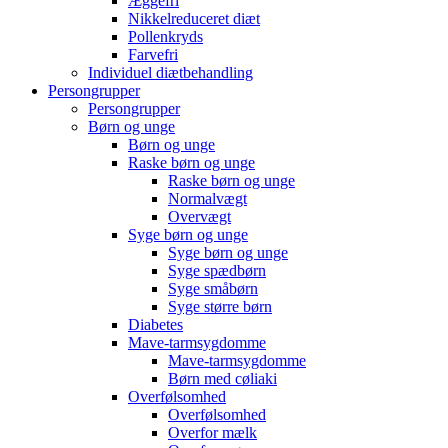
Æggefri
Nikkelreduceret diæt
Pollenkryds
Farvefri
Individuel diætbehandling
Persongrupper
Persongrupper
Børn og unge
Børn og unge
Raske børn og unge
Raske børn og unge
Normalvægt
Overvægt
Syge børn og unge
Syge børn og unge
Syge spædbørn
Syge småbørn
Syge større børn
Diabetes
Mave-tarmsygdomme
Mave-tarmsygdomme
Børn med cøliaki
Overfølsomhed
Overfølsomhed
Overfor mælk