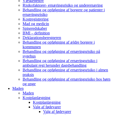
Væskebehov
Risikofaktorer- ernæringsrisiko og underernæring
Behandling og opfølgning af borgere og patienter i
ernæringsrisiko
Kostregistrering
Mad og medicin
Spiseredskaber
BMI – definition
Deklarationsberegneren
Behandling og opfølgning af ældre borgere i
kommunen
Behandling og opfølgning af ernæringsrisiko på
sygehus
Behandling og opfølgning af ernæringsrisiko i
ambulant regi herunder dagsbehandling
Behandling og opfølgning af ernæringsrisiko i almen
praksis
Behandling og opfølgning af ernæringsrisiko hos børn
og unge
Maden
Maden
Kostplanlægning
Kostplanlægning
Valg af fødevarer
Valg af fødevarer