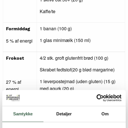
Kaffe/te
1 banan (100 g)
Formiddag
1 glas minimælk (150 ml)
5 % af energi
4/2 stk. groft glutenfrit brød (100 g)
Frokost
Skrabet fedtstof(20 g blød margarine)
1 leverpostejmad (uden gluten) (15 g)
27 % af
med agurk (20 g)
energi
1 sildemad (30 g) med løgringe (5 g)
1 kartoffelmad (30 g) med mayonnaise
Samtykke
Detaljer
Om
(5 g), purløg (2 g)