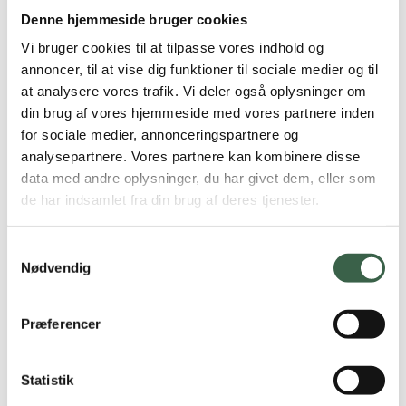
1 æggemad (40 g) med 1 tomat (100 g),
Denne hjemmeside bruger cookies
karse (2 g)
Vi bruger cookies til at tilpasse vores indhold og
1 portion råkost (65 g gulerod, 35 g
annoncer, til at vise dig funktioner til sociale medier og til
hvidkål, 15 g olie/eddikedressing)
at analysere vores trafik. Vi deler også oplysninger om
din brug af vores hjemmeside med vores partnere inden
1 glas minimælk (150 ml)
for sociale medier, annonceringspartnere og
analysepartnere. Vores partnere kan kombinere disse
data med andre oplysninger, du har givet dem, eller som
2 stk. groft glutenfrit knækbrød (24 g)
Eftermiddag
de har indsamlet fra din brug af deres tjenester.
Marmelade (20 g)
9 % af energi
Samtykkevalg
Nødder/mandler (15 g), tørret frugt (15 g)
Nødvendig
Kaffe/te
Præferencer
Kyllingefilet (125 g tilberedt/150 g råt)
Aften
Statistik
Broccoli (125 g)