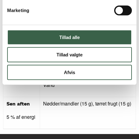
Majskerner, frosne (125 g)
29 % af
Marketing
energi
Olie (10 g)
Skysovs, ca. 1 dl (5 g maizena til
Tillad alle
jævning)
Kartofler (240 g)
Tillad valgte
Jordbærgrød (150 ml) med minimælk (50
ml)
Afvis
Vand
Nødder/mandler (15 g), tørret frugt (15 g)
Sen aften
5 % af energi