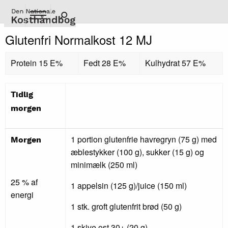
Gå
til
hovedindhold
Glutenfri Normalkost 12 MJ
Protein 15 E%
Fedt 28 E%
Kulhydrat 57 E%
Tidlig
morgen
1 portion glutenfrie havregryn (75 g) med
Morgen
æblestykker (100 g), sukker (15 g) og
minimælk (250 ml)
25 % af
1 appelsin (125 g)/juice (150 ml)
energi
1 stk. groft glutenfrit brød (50 g)
1 skive ost 30+ (20 g)