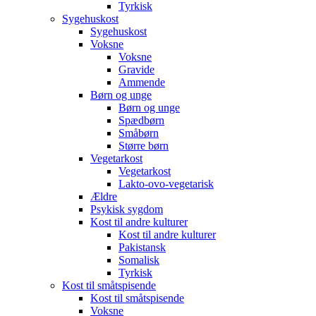
Tyrkisk
Sygehuskost
Sygehuskost
Voksne
Voksne
Gravide
Ammende
Børn og unge
Børn og unge
Spædbørn
Småbørn
Større børn
Vegetarkost
Vegetarkost
Lakto-ovo-vegetarisk
Ældre
Psykisk sygdom
Kost til andre kulturer
Kost til andre kulturer
Pakistansk
Somalisk
Tyrkisk
Kost til småtspisende
Kost til småtspisende
Voksne