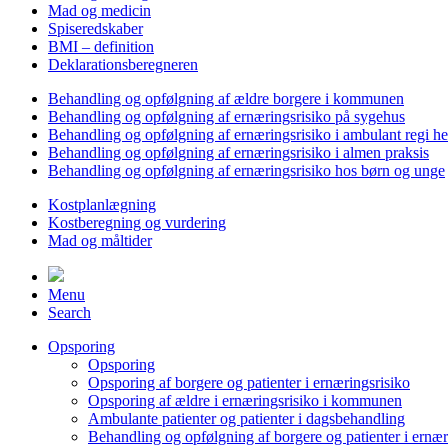
Mad og medicin
Spiseredskaber
BMI – definition
Deklarationsberegneren
Behandling og opfølgning af ældre borgere i kommunen
Behandling og opfølgning af ernæringsrisiko på sygehus
Behandling og opfølgning af ernæringsrisiko i ambulant regi h
Behandling og opfølgning af ernæringsrisiko i almen praksis
Behandling og opfølgning af ernæringsrisiko hos børn og unge
Kostplanlægning
Kostberegning og vurdering
Mad og måltider
Menu
Search
Opsporing
Opsporing
Opsporing af borgere og patienter i ernæringsrisiko
Opsporing af ældre i ernæringsrisiko i kommunen
Ambulante patienter og patienter i dagsbehandling
Behandling og opfølgning af borgere og patienter i ernær