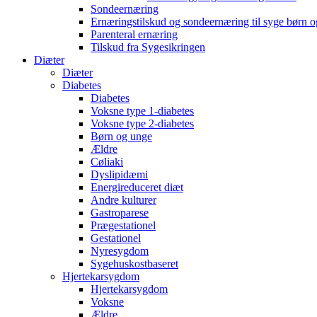
Sondeernæring
Ernæringstilskud og sondeernæring til syge børn 
Parenteral ernæring
Tilskud fra Sygesikringen
Diæter
Diæter
Diabetes
Diabetes
Voksne type 1-diabetes
Voksne type 2-diabetes
Børn og unge
Ældre
Cøliaki
Dyslipidæmi
Energireduceret diæt
Andre kulturer
Gastroparese
Prægestationel
Gestationel
Nyresygdom
Sygehuskostbaseret
Hjertekarsygdom
Hjertekarsygdom
Voksne
Ældre