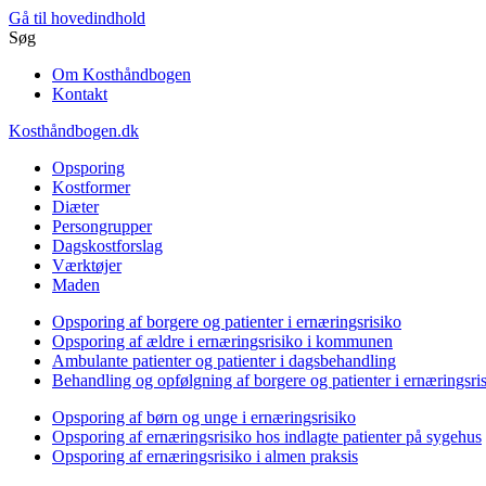
Gå til hovedindhold
Søg
Om Kosthåndbogen
Kontakt
Kosthåndbogen.dk
Opsporing
Kostformer
Diæter
Persongrupper
Dagskostforslag
Værktøjer
Maden
Opsporing af borgere og patienter i ernæringsrisiko
Opsporing af ældre i ernæringsrisiko i kommunen
Ambulante patienter og patienter i dagsbehandling
Behandling og opfølgning af borgere og patienter i ernæringsri
Opsporing af børn og unge i ernæringsrisiko
Opsporing af ernæringsrisiko hos indlagte patienter på sygehus
Opsporing af ernæringsrisiko i almen praksis