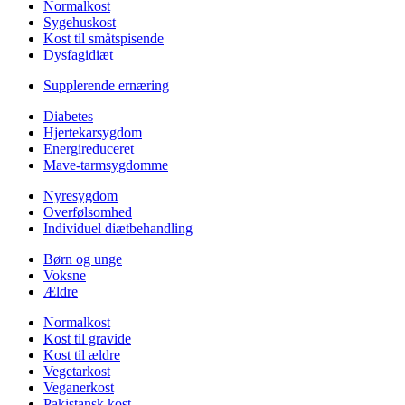
Normalkost
Sygehuskost
Kost til småtspisende
Dysfagidiæt
Supplerende ernæring
Diabetes
Hjertekarsygdom
Energireduceret
Mave-tarmsygdomme
Nyresygdom
Overfølsomhed
Individuel diætbehandling
Børn og unge
Voksne
Ældre
Normalkost
Kost til gravide
Kost til ældre
Vegetarkost
Veganerkost
Pakistansk kost