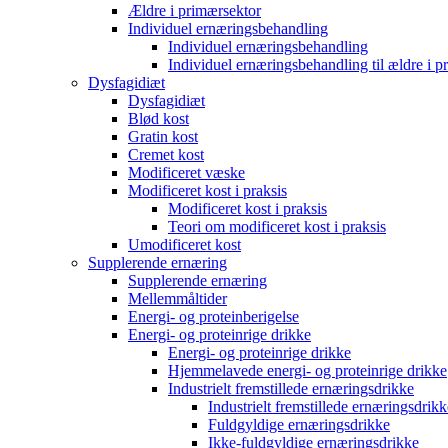
Ældre i primærsektor
Individuel ernæringsbehandling
Individuel ernæringsbehandling
Individuel ernæringsbehandling til ældre i p
Dysfagidiæt
Dysfagidiæt
Blød kost
Gratin kost
Cremet kost
Modificeret væske
Modificeret kost i praksis
Modificeret kost i praksis
Teori om modificeret kost i praksis
Umodificeret kost
Supplerende ernæring
Supplerende ernæring
Mellemmåltider
Energi- og proteinberigelse
Energi- og proteinrige drikke
Energi- og proteinrige drikke
Hjemmelavede energi- og proteinrige drikke
Industrielt fremstillede ernæringsdrikke
Industrielt fremstillede ernæringsdrikk
Fuldgyldige ernæringsdrikke
Ikke-fuldgyldige ernæringsdrikke