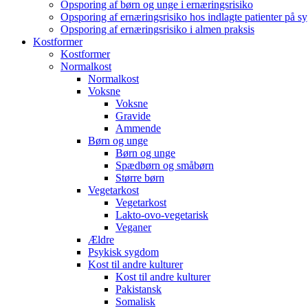
Opsporing af børn og unge i ernæringsrisiko
Opsporing af ernæringsrisiko hos indlagte patienter på s
Opsporing af ernæringsrisiko i almen praksis
Kostformer
Kostformer
Normalkost
Normalkost
Voksne
Voksne
Gravide
Ammende
Børn og unge
Børn og unge
Spædbørn og småbørn
Større børn
Vegetarkost
Vegetarkost
Lakto-ovo-vegetarisk
Veganer
Ældre
Psykisk sygdom
Kost til andre kulturer
Kost til andre kulturer
Pakistansk
Somalisk