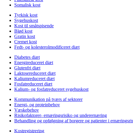
Somalisk kost
Tyrkisk kost
Sygehuskost
Kost til småtspisende
Blød kost
Gratin kost
Cremet kost
Fedt- og kolesterolmodificeret diæt
Diabetes diæt
Energireduceret diæt
Glutenfri diæt
Laktosereduceret diæt
Kaliumreduceret diæt
Fosfatreduceret diæt
Kalium- og fosfatreduceret sygehuskost
Kommunikation på tværs af sektorer
Energi- og proteinbehov
Væskebehov
Risikofaktorer- ernæringsrisiko og underernæring
Behandling og opfølgning af borgere og patienter i ernæringsri
Kostregistrering