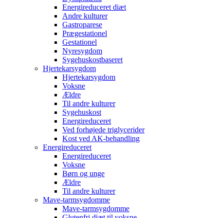
Energireduceret diæt
Andre kulturer
Gastroparese
Prægestationel
Gestationel
Nyresygdom
Sygehuskostbaseret
Hjertekarsygdom
Hjertekarsygdom
Voksne
Ældre
Til andre kulturer
Sygehuskost
Energireduceret
Ved forhøjede triglycerider
Kost ved AK-behandling
Energireduceret
Energireduceret
Voksne
Børn og unge
Ældre
Til andre kulturer
Mave-tarmsygdomme
Mave-tarmsygdomme
Glutenfri diæt til voksne