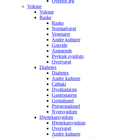
Overfor æg
Voksne
Voksne
Raske
Raske
Normalvægt
Vegetarer
Andre kulturer
Gravide
Ammende
Psykisk sygdom
Overvægt
Diabetes
Diabetes
Andre kulturer
Cøliaki
Dyslipidæmi
Gastroparese
Gestationel
Prægestationel
Nyresygdom
Hjertekarsygdom
Hjertekarsygdom
Overvægt
Andre kulturer