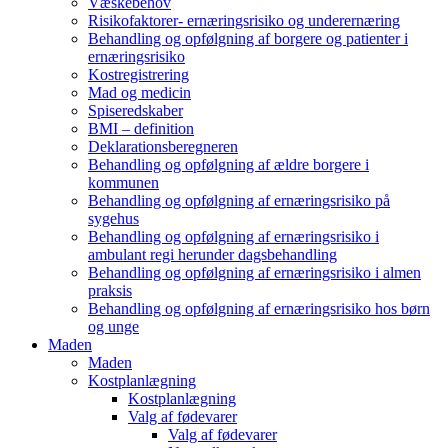
Væskebehov
Risikofaktorer- ernæringsrisiko og underernæring
Behandling og opfølgning af borgere og patienter i
ernæringsrisiko
Kostregistrering
Mad og medicin
Spiseredskaber
BMI – definition
Deklarationsberegneren
Behandling og opfølgning af ældre borgere i
kommunen
Behandling og opfølgning af ernæringsrisiko på
sygehus
Behandling og opfølgning af ernæringsrisiko i
ambulant regi herunder dagsbehandling
Behandling og opfølgning af ernæringsrisiko i almen
praksis
Behandling og opfølgning af ernæringsrisiko hos børn
og unge
Maden
Maden
Kostplanlægning
Kostplanlægning
Valg af fødevarer
Valg af fødevarer