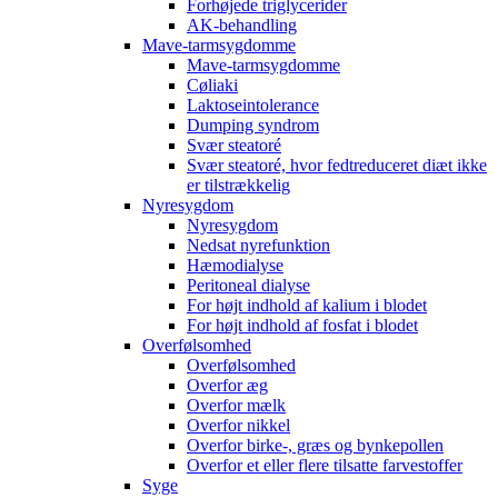
Forhøjede triglycerider
AK-behandling
Mave-tarmsygdomme
Mave-tarmsygdomme
Cøliaki
Laktoseintolerance
Dumping syndrom
Svær steatoré
Svær steatoré, hvor fedtreduceret diæt ikke
er tilstrækkelig
Nyresygdom
Nyresygdom
Nedsat nyrefunktion
Hæmodialyse
Peritoneal dialyse
For højt indhold af kalium i blodet
For højt indhold af fosfat i blodet
Overfølsomhed
Overfølsomhed
Overfor æg
Overfor mælk
Overfor nikkel
Overfor birke-, græs og bynkepollen
Overfor et eller flere tilsatte farvestoffer
Syge