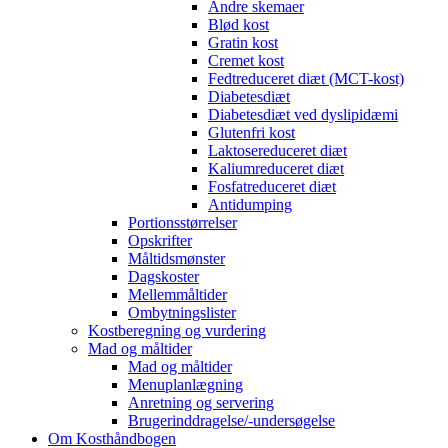
Andre skemaer
Blød kost
Gratin kost
Cremet kost
Fedtreduceret diæt (MCT-kost)
Diabetesdiæt
Diabetesdiæt ved dyslipidæmi
Glutenfri kost
Laktosereduceret diæt
Kaliumreduceret diæt
Fosfatreduceret diæt
Antidumping
Portionsstørrelser
Opskrifter
Måltidsmønster
Dagskoster
Mellemmåltider
Ombytningslister
Kostberegning og vurdering
Mad og måltider
Mad og måltider
Menuplanlægning
Anretning og servering
Brugerinddragelse/-undersøgelse
Om Kosthåndbogen