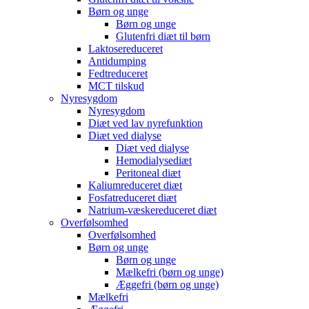
Børn og unge
Børn og unge
Glutenfri diæt til børn
Laktosereduceret
Antidumping
Fedtreduceret
MCT tilskud
Nyresygdom
Nyresygdom
Diæt ved lav nyrefunktion
Diæt ved dialyse
Diæt ved dialyse
Hemodialysediæt
Peritoneal diæt
Kaliumreduceret diæt
Fosfatreduceret diæt
Natrium-væskereduceret diæt
Overfølsomhed
Overfølsomhed
Børn og unge
Børn og unge
Mælkefri (børn og unge)
Æggefri (børn og unge)
Mælkefri