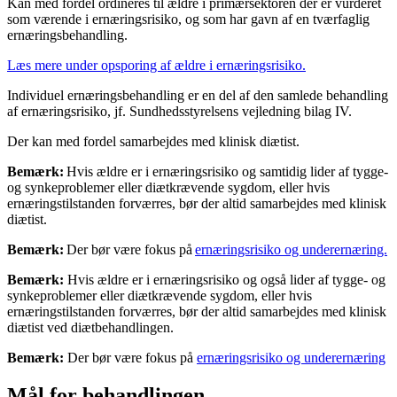
Kan med fordel ordineres til ældre i primærsektoren der er vurderet
som værende i ernæringsrisiko, og som har gavn af en tværfaglig
ernæringsbehandling.
Læs mere under opsporing af ældre i ernæringsrisiko.
Individuel ernæringsbehandling er en del af den samlede behandling
af ernæringsrisiko, jf. Sundhedsstyrelsens vejledning bilag IV.
Der kan med fordel samarbejdes med klinisk diætist.
Bemærk:
Hvis ældre er i ernæringsrisiko og samtidig lider af tygge-
og synkeproblemer eller diætkrævende sygdom, eller hvis
ernæringstilstanden forværres, bør der altid samarbejdes med klinisk
diætist.
Bemærk:
Der bør være fokus på
ernæringsrisiko og underernæring.
Bemærk:
Hvis ældre er i ernæringsrisiko og også lider af tygge- og
synkeproblemer eller diætkrævende sygdom, eller hvis
ernæringstilstanden forværres, bør der altid samarbejdes med klinisk
diætist ved diætbehandlingen.
Bemærk:
Der bør være fokus på
ernæringsrisiko og underernæring
Mål for behandlingen