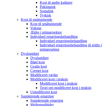
Kost til andre kulturer
Pakistansk
Somalisk
Tyrkisk
Kost til småtspisende
Kost til småtspisende
Voksne
Ældre i primærsektor
Individuel ernæringsbehandling
Individuel ernæringsbehandling
Individuel ernæringsbehandling til ældre i
primærsektor
Dysfagidiæt
Dysfagidiæt
Blød kost
Gratin kost
Cremet kost
Modificeret væske
Modificeret kost i praksis
Modificeret kost i praksis
Teori om modificeret kost i praksis
Umodificeret kost
Supplerende ernæring
Supplerende ernæring
Mellemmåltider