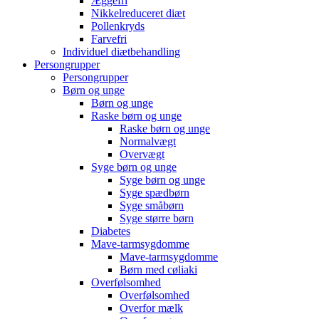
Æggefri
Nikkelreduceret diæt
Pollenkryds
Farvefri
Individuel diætbehandling
Persongrupper
Persongrupper
Børn og unge
Børn og unge
Raske børn og unge
Raske børn og unge
Normalvægt
Overvægt
Syge børn og unge
Syge børn og unge
Syge spædbørn
Syge småbørn
Syge større børn
Diabetes
Mave-tarmsygdomme
Mave-tarmsygdomme
Børn med cøliaki
Overfølsomhed
Overfølsomhed
Overfor mælk