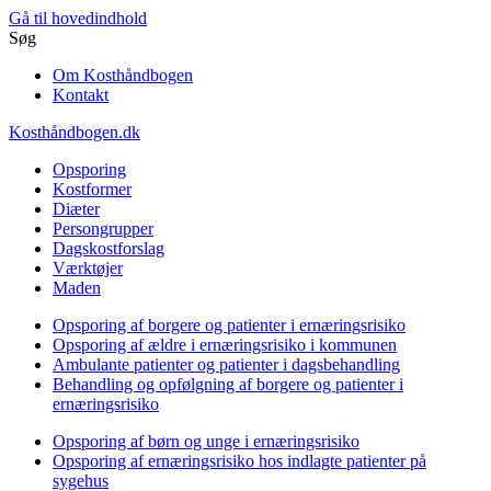
Gå til hovedindhold
Søg
Om Kosthåndbogen
Kontakt
Kosthåndbogen.dk
Opsporing
Kostformer
Diæter
Persongrupper
Dagskostforslag
Værktøjer
Maden
Opsporing af borgere og patienter i ernæringsrisiko
Opsporing af ældre i ernæringsrisiko i kommunen
Ambulante patienter og patienter i dagsbehandling
Behandling og opfølgning af borgere og patienter i
ernæringsrisiko
Opsporing af børn og unge i ernæringsrisiko
Opsporing af ernæringsrisiko hos indlagte patienter på
sygehus