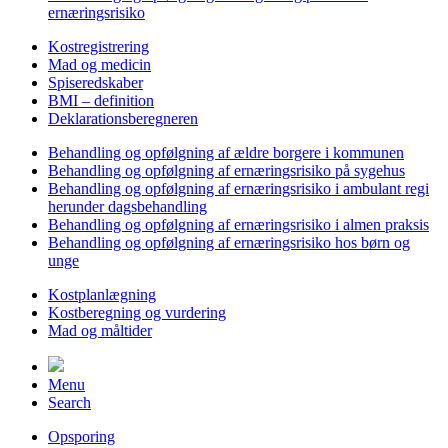
ernæringsrisiko
Kostregistrering
Mad og medicin
Spiseredskaber
BMI – definition
Deklarationsberegneren
Behandling og opfølgning af ældre borgere i kommunen
Behandling og opfølgning af ernæringsrisiko på sygehus
Behandling og opfølgning af ernæringsrisiko i ambulant regi
herunder dagsbehandling
Behandling og opfølgning af ernæringsrisiko i almen praksis
Behandling og opfølgning af ernæringsrisiko hos børn og
unge
Kostplanlægning
Kostberegning og vurdering
Mad og måltider
Menu
Search
Opsporing