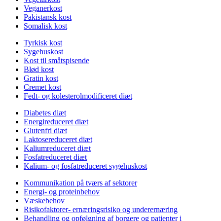
Veganerkost
Pakistansk kost
Somalisk kost
Tyrkisk kost
Sygehuskost
Kost til småtspisende
Blød kost
Gratin kost
Cremet kost
Fedt- og kolesterolmodificeret diæt
Diabetes diæt
Energireduceret diæt
Glutenfri diæt
Laktosereduceret diæt
Kaliumreduceret diæt
Fosfatreduceret diæt
Kalium- og fosfatreduceret sygehuskost
Kommunikation på tværs af sektorer
Energi- og proteinbehov
Væskebehov
Risikofaktorer- ernæringsrisiko og underernæring
Behandling og opfølgning af borgere og patienter i