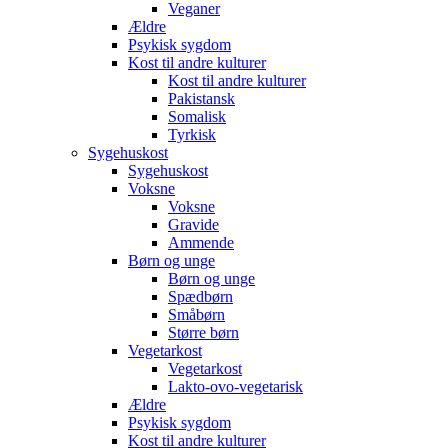
Veganer
Ældre
Psykisk sygdom
Kost til andre kulturer
Kost til andre kulturer
Pakistansk
Somalisk
Tyrkisk
Sygehuskost
Sygehuskost
Voksne
Voksne
Gravide
Ammende
Børn og unge
Børn og unge
Spædbørn
Småbørn
Større børn
Vegetarkost
Vegetarkost
Lakto-ovo-vegetarisk
Ældre
Psykisk sygdom
Kost til andre kulturer