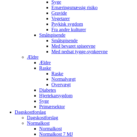
Syge
Ernæringsmæssig risiko
Gravide
Vegetarer
Psykisk sygdom
Fra andre kulturer
Småtspisende
Småtspisende
Med bevaret spiseevne
Med nedsat tygge-synkeevne
Ældre
Ældre
Raske
Raske
Normalvægt
Overvægt
Diabetes
Hjertekarsygdom
Syge
Primærsektor
Dagskostforslag
Dagskostforslag
Normalkost
Normalkost
Normalkost 7 MJ