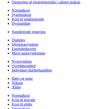
Opsporing af ernæringsrisiko i almen praksis
Normalkost
Sygehuskost
Kost til småtspisende
Dysfagidiæt
Supplerende ernæring
Diabetes
Hjertekarsygdom
Energireduceret
Mave-tarmsygdomme
Nyresygdom
Overfølsomhed
Individuel diætbehandling
Børn og unge
Voksne
Ældre
Normalkost
Kost til gravide
Kost til ældre
Vegetarkost