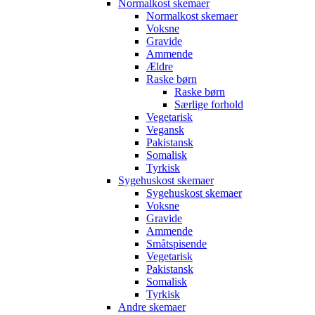
Normalkost skemaer
Normalkost skemaer
Voksne
Gravide
Ammende
Ældre
Raske børn
Raske børn
Særlige forhold
Vegetarisk
Vegansk
Pakistansk
Somalisk
Tyrkisk
Sygehuskost skemaer
Sygehuskost skemaer
Voksne
Gravide
Ammende
Småtspisende
Vegetarisk
Pakistansk
Somalisk
Tyrkisk
Andre skemaer