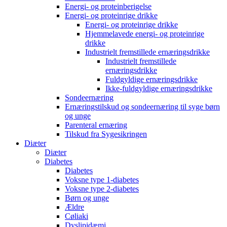
Energi- og proteinberigelse
Energi- og proteinrige drikke
Energi- og proteinrige drikke
Hjemmelavede energi- og proteinrige
drikke
Industrielt fremstillede ernæringsdrikke
Industrielt fremstillede
ernæringsdrikke
Fuldgyldige ernæringsdrikke
Ikke-fuldgyldige ernæringsdrikke
Sondeernæring
Ernæringstilskud og sondeernæring til syge børn
og unge
Parenteral ernæring
Tilskud fra Sygesikringen
Diæter
Diæter
Diabetes
Diabetes
Voksne type 1-diabetes
Voksne type 2-diabetes
Børn og unge
Ældre
Cøliaki
Dyslipidæmi