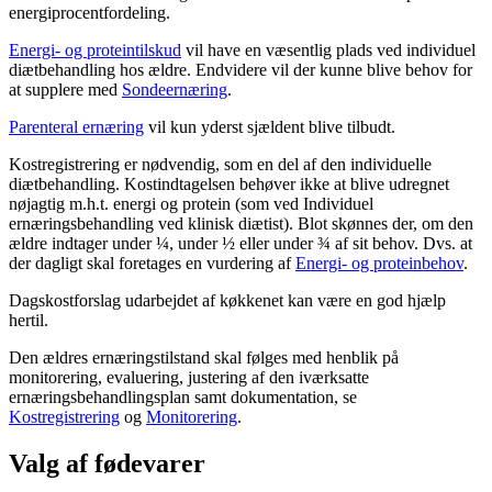
energiprocentfordeling.
Energi- og proteintilskud
vil have en væsentlig plads ved individuel
diætbehandling hos ældre. Endvidere vil der kunne blive behov for
at supplere med
Sondeernæring
.
Parenteral ernæring
vil kun yderst sjældent blive tilbudt.
Kostregistrering er nødvendig, som en del af den individuelle
diætbehandling. Kostindtagelsen behøver ikke at blive udregnet
nøjagtig m.h.t. energi og protein (som ved Individuel
ernæringsbehandling ved klinisk diætist). Blot skønnes der, om den
ældre indtager under ¼, under ½ eller under ¾ af sit behov. Dvs. at
der dagligt skal foretages en vurdering af
Energi- og proteinbehov
.
Dagskostforslag udarbejdet af køkkenet kan være en god hjælp
hertil.
Den ældres ernæringstilstand skal følges med henblik på
monitorering, evaluering, justering af den iværksatte
ernæringsbehandlingsplan samt dokumentation, se
Kostregistrering
og
Monitorering
.
Valg af fødevarer