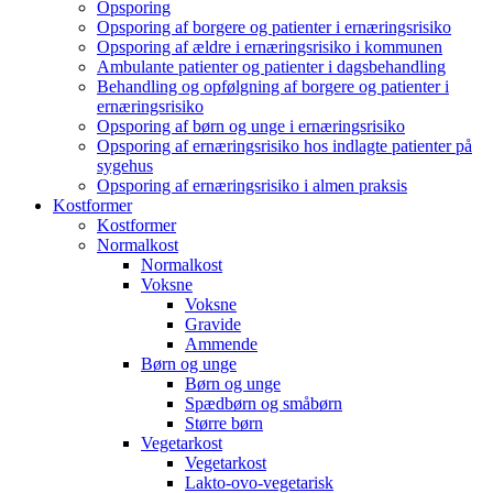
Opsporing
Opsporing af borgere og patienter i ernæringsrisiko
Opsporing af ældre i ernæringsrisiko i kommunen
Ambulante patienter og patienter i dagsbehandling
Behandling og opfølgning af borgere og patienter i
ernæringsrisiko
Opsporing af børn og unge i ernæringsrisiko
Opsporing af ernæringsrisiko hos indlagte patienter på
sygehus
Opsporing af ernæringsrisiko i almen praksis
Kostformer
Kostformer
Normalkost
Normalkost
Voksne
Voksne
Gravide
Ammende
Børn og unge
Børn og unge
Spædbørn og småbørn
Større børn
Vegetarkost
Vegetarkost
Lakto-ovo-vegetarisk