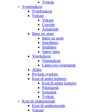
Tyrkisk
Sygehuskost
Sygehuskost
Voksne
Voksne
Gravide
Ammende
Børn og unge
Børn og unge
Spædbørn
Småbørn
Større børn
Vegetarkost
Vegetarkost
Lakto-ovo-vegetarisk
Ældre
Psykisk sygdom
Kost til andre kulturer
Kost til andre kulturer
Pakistansk
Somalisk
Tyrkisk
Kost til småtspisende
Kost til småtspisende
Voksne