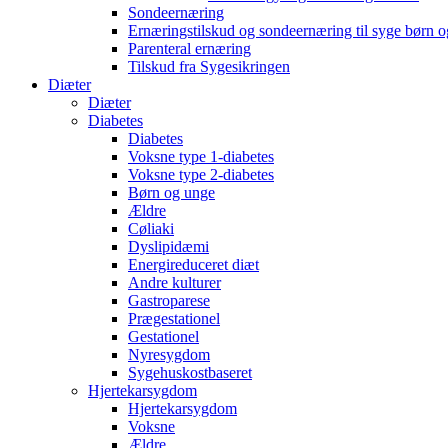
Sondeernæring
Ernæringstilskud og sondeernæring til syge børn 
Parenteral ernæring
Tilskud fra Sygesikringen
Diæter
Diæter
Diabetes
Diabetes
Voksne type 1-diabetes
Voksne type 2-diabetes
Børn og unge
Ældre
Cøliaki
Dyslipidæmi
Energireduceret diæt
Andre kulturer
Gastroparese
Prægestationel
Gestationel
Nyresygdom
Sygehuskostbaseret
Hjertekarsygdom
Hjertekarsygdom
Voksne
Ældre