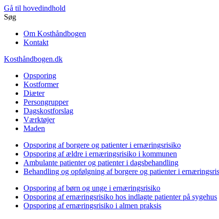
Gå til hovedindhold
Søg
Om Kosthåndbogen
Kontakt
Kosthåndbogen.dk
Opsporing
Kostformer
Diæter
Persongrupper
Dagskostforslag
Værktøjer
Maden
Opsporing af borgere og patienter i ernæringsrisiko
Opsporing af ældre i ernæringsrisiko i kommunen
Ambulante patienter og patienter i dagsbehandling
Behandling og opfølgning af borgere og patienter i ernæringsri
Opsporing af børn og unge i ernæringsrisiko
Opsporing af ernæringsrisiko hos indlagte patienter på sygehus
Opsporing af ernæringsrisiko i almen praksis