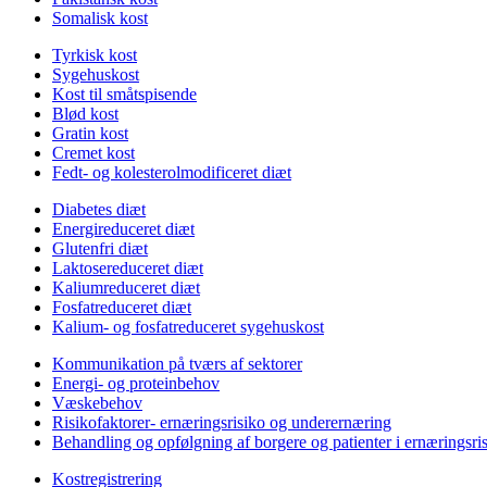
Somalisk kost
Tyrkisk kost
Sygehuskost
Kost til småtspisende
Blød kost
Gratin kost
Cremet kost
Fedt- og kolesterolmodificeret diæt
Diabetes diæt
Energireduceret diæt
Glutenfri diæt
Laktosereduceret diæt
Kaliumreduceret diæt
Fosfatreduceret diæt
Kalium- og fosfatreduceret sygehuskost
Kommunikation på tværs af sektorer
Energi- og proteinbehov
Væskebehov
Risikofaktorer- ernæringsrisiko og underernæring
Behandling og opfølgning af borgere og patienter i ernæringsri
Kostregistrering