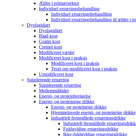
Ældre i primærsektor
Individuel ernæringsbehandling
Individuel ernæringsbehandling
Individuel ernæringsbehandling til ældre i p
Dysfagidiæt
Dysfagidiæt
Blød kost
Gratin kost
Cremet kost
Modificeret væske
Modificeret kost i praksis
Modificeret kost i praksis
Teori om modificeret kost i praksis
Umodificeret kost
Supplerende ernæring
Supplerende ernæring
Mellemmåltider
Energi- og proteinberigelse
Energi- og proteinrige drikke
Energi- og proteinrige drikke
Hjemmelavede energi- og proteinrige drikke
Industrielt fremstillede ernæringsdrikke
Industrielt fremstillede ernæringsdrikk
Fuldgyldige ernæringsdrikke
Ikke-fuldgyldige ernæringsdrikke