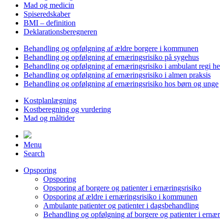
Mad og medicin
Spiseredskaber
BMI – definition
Deklarationsberegneren
Behandling og opfølgning af ældre borgere i kommunen
Behandling og opfølgning af ernæringsrisiko på sygehus
Behandling og opfølgning af ernæringsrisiko i ambulant regi h
Behandling og opfølgning af ernæringsrisiko i almen praksis
Behandling og opfølgning af ernæringsrisiko hos børn og unge
Kostplanlægning
Kostberegning og vurdering
Mad og måltider
Menu
Search
Opsporing
Opsporing
Opsporing af borgere og patienter i ernæringsrisiko
Opsporing af ældre i ernæringsrisiko i kommunen
Ambulante patienter og patienter i dagsbehandling
Behandling og opfølgning af borgere og patienter i ernær