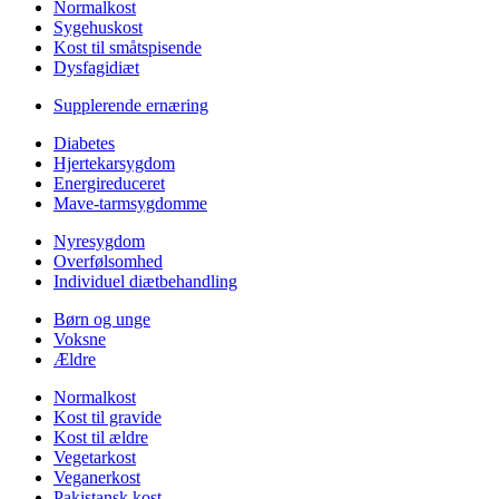
Normalkost
Sygehuskost
Kost til småtspisende
Dysfagidiæt
Supplerende ernæring
Diabetes
Hjertekarsygdom
Energireduceret
Mave-tarmsygdomme
Nyresygdom
Overfølsomhed
Individuel diætbehandling
Børn og unge
Voksne
Ældre
Normalkost
Kost til gravide
Kost til ældre
Vegetarkost
Veganerkost
Pakistansk kost