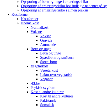
Opsporing af børn og unge i ernæringsrisiko
Opsporing af ernæringsrisiko hos indlagte patienter på s
Opsporing af ernæringsrisiko i almen praksis
Kostformer
Kostformer
Normalkost
Normalkost
Voksne
Voksne
Gravide
Ammende
Børn og unge
Børn og unge
Spædbørn og småbørn
Større børn
Vegetarkost
Vegetarkost
Lakto-ovo-vegetarisk
Veganer
Ældre
Psykisk sygdom
Kost til andre kulturer
Kost til andre kulturer
Pakistansk
Somalisk