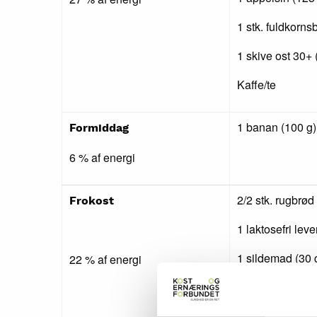
1 stk. fuldkorns
1 skive ost 30+ 
Kaffe/te
1 banan (100 g)
Formiddag
6 % af energi
2/2 stk. rugbrød
Frokost
1 laktosefri lev
1 sildemad (30 
22 % af energi
1 portion råkost
1 glas laktosefr