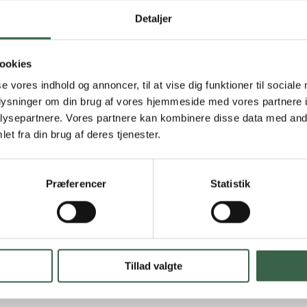
Detaljer
sknækbrød (12 g)
ookies
g)
se vores indhold og annoncer, til at vise dig funktioner til sociale
oplysninger om din brug af vores hjemmeside med vores partnere i
ysepartnere. Vores partnere kan kombinere disse data med andr
et fra din brug af deres tjenester.
5 g tilberedt/150 g råt)
Præferencer
Statistik
sne (100 g)
l (3 g hvedemel til jævning)
Tillad valgte
)