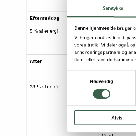
Samtykke
1 stk. fuldkorn
Eftermiddag
Denne hjemmeside bruger c
Marmelade (20 
5 % af energi
Vi bruger cookies til at tilpas
Kaffe/te
vores trafik. Vi deler også 
annonceringspartnere og anal
dem, eller som de har indsaml
Kyllingefilet (12
Aften
Broccoli (100 g)
Samtykkevalg
Nødvendig
Majskerner, fro
33 % af energi
Olie (10 g)
Skysovs, ca. ½ d
Afvis
Kartofler (120 g
Vand