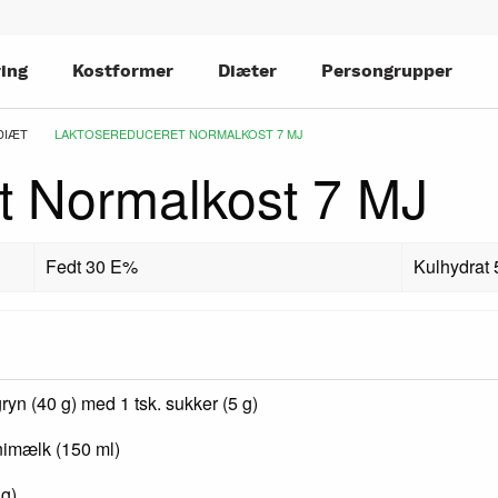
ing
Kostformer
Diæter
Persongrupper
DIÆT
CURRENT:
LAKTOSEREDUCERET NORMALKOST 7 MJ
t Normalkost 7 MJ
Fedt 30 E%
Kulhydrat
ryn (40 g) med 1 tsk. sukker (5 g)
inimælk (150 ml)
 g)