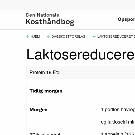
Gå
til
hovedindhold
Opspor
Brødkrumme
HJEM
DAGSKOSTFORSLAG
LAKTOSEREDUCERET 
Laktosereducere
Protein 19 E%
Tidlig morgen
1 portion havreg
Morgen
og laktosefri m
1 appelsin (125
27 % af energi