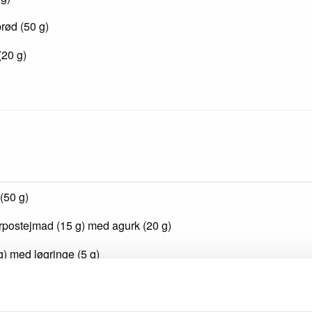
brød (50 g)
(20 g)
 (50 g)
erpostejmad (15 g) med agurk (20 g)
g) med løgringe (5 g)
 (65 g gulerod, 35 g hvidkål, 15 g olie/eddikedressing)
i minimælk (150 ml)