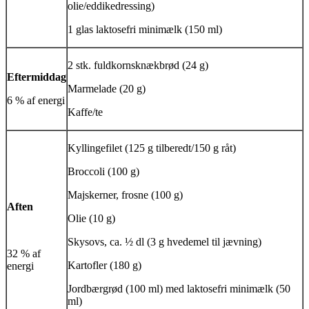
olie/eddikedressing)
1 glas laktosefri minimælk (150 ml)
2 stk. fuldkornsknækbrød (24 g)
Eftermiddag
Marmelade (20 g)
6 % af energi
Kaffe/te
Kyllingefilet (125 g tilberedt/150 g råt)
Broccoli (100 g)
Majskerner, frosne (100 g)
Aften
Olie (10 g)
Skysovs, ca. ½ dl (3 g hvedemel til jævning)
32 % af
Kartofler (180 g)
energi
Jordbærgrød (100 ml) med laktosefri minimælk (50
ml)