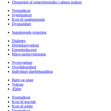
Opsporing af ernæringsrisiko i almen praksis
Normalkost
Sygehuskost
Kost til småtspisende
Dysfagidiæt
Supplerende ernæring
Diabetes
Hjertekarsygdom
Energireduceret
Mave-tarmsygdomme
Nyresygdom
Overfølsomhed
Individuel diætbehandling
Børn og unge
Voksne
Ældre
Normalkost
Kost til gravide
Kost til ældre
Vegetarkost