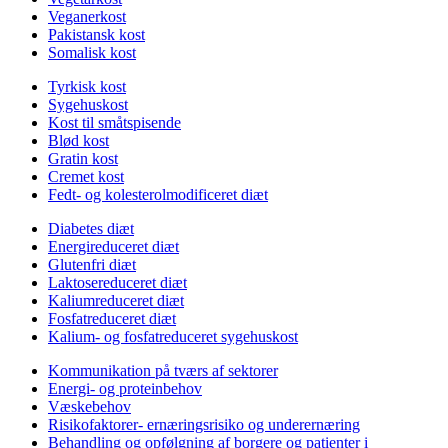
Veganerkost
Pakistansk kost
Somalisk kost
Tyrkisk kost
Sygehuskost
Kost til småtspisende
Blød kost
Gratin kost
Cremet kost
Fedt- og kolesterolmodificeret diæt
Diabetes diæt
Energireduceret diæt
Glutenfri diæt
Laktosereduceret diæt
Kaliumreduceret diæt
Fosfatreduceret diæt
Kalium- og fosfatreduceret sygehuskost
Kommunikation på tværs af sektorer
Energi- og proteinbehov
Væskebehov
Risikofaktorer- ernæringsrisiko og underernæring
Behandling og opfølgning af borgere og patienter i