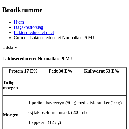
Brødkrumme
Hjem
Dagskostforslag
Laktosereduceret diæt
Current:
Laktosereduceret Normalkost 9 MJ
Udskriv
Laktosereduceret Normalkost 9 MJ
Protein 17 E%
Fedt 30 E%
Kulhydrat 53 E%
Tidlig
morgen
1 portion havregryn (50 g) med 2 tsk. sukker (10 g)
og laktosefri minimælk (200 ml)
Morgen
1 appelsin (125 g)