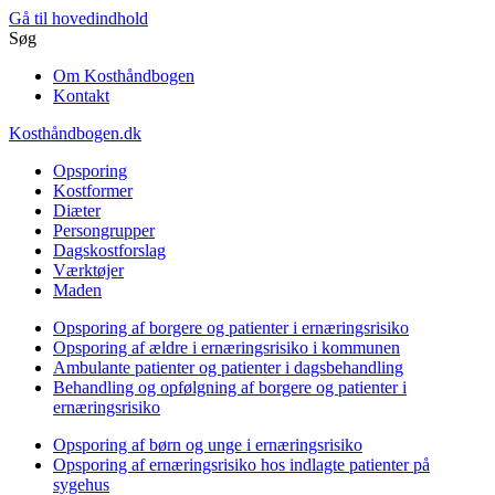
Gå til hovedindhold
Søg
Om Kosthåndbogen
Kontakt
Kosthåndbogen.dk
Opsporing
Kostformer
Diæter
Persongrupper
Dagskostforslag
Værktøjer
Maden
Opsporing af borgere og patienter i ernæringsrisiko
Opsporing af ældre i ernæringsrisiko i kommunen
Ambulante patienter og patienter i dagsbehandling
Behandling og opfølgning af borgere og patienter i
ernæringsrisiko
Opsporing af børn og unge i ernæringsrisiko
Opsporing af ernæringsrisiko hos indlagte patienter på
sygehus