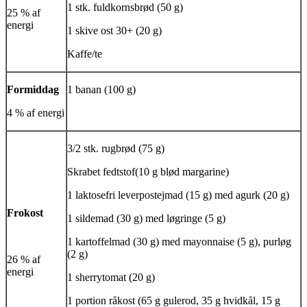
1 stk. fuldkornsbrød (50 g)
25 % af
energi
1 skive ost 30+ (20 g)
Kaffe/te
Formiddag
1 banan (100 g)
4 % af energi
3/2 stk. rugbrød (75 g)
Skrabet fedtstof(10 g blød margarine)
1 laktosefri leverpostejmad (15 g) med agurk (20 g)
Frokost
1 sildemad (30 g) med løgringe (5 g)
1 kartoffelmad (30 g) med mayonnaise (5 g), purløg
(2 g)
26 % af
energi
1 sherrytomat (20 g)
1 portion råkost (65 g gulerod, 35 g hvidkål, 15 g