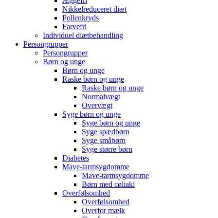
Æggefri
Nikkelreduceret diæt
Pollenkryds
Farvefri
Individuel diætbehandling
Persongrupper
Persongrupper
Børn og unge
Børn og unge
Raske børn og unge
Raske børn og unge
Normalvægt
Overvægt
Syge børn og unge
Syge børn og unge
Syge spædbørn
Syge småbørn
Syge større børn
Diabetes
Mave-tarmsygdomme
Mave-tarmsygdomme
Børn med cøliaki
Overfølsomhed
Overfølsomhed
Overfor mælk