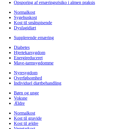
Opsporing af ernæringsrisiko i almen praksis
Normalkost
Sygehuskost
Kost til småtspisende
Dysfagidiæt
Supplerende ernæring
Diabetes
Hjertekarsygdom
Energireduceret
Mave-tarmsygdomme
Nyresygdom
Overfølsomhed
Individuel diætbehandling
Børn og unge
Voksne
Ældre
Normalkost
Kost til gravide
Kost til ældre
Vegetarkost