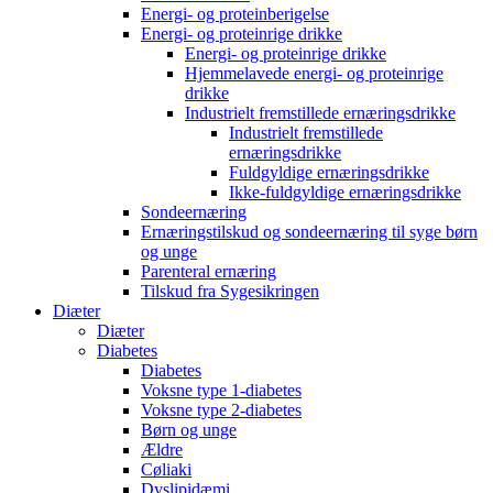
Energi- og proteinberigelse
Energi- og proteinrige drikke
Energi- og proteinrige drikke
Hjemmelavede energi- og proteinrige
drikke
Industrielt fremstillede ernæringsdrikke
Industrielt fremstillede
ernæringsdrikke
Fuldgyldige ernæringsdrikke
Ikke-fuldgyldige ernæringsdrikke
Sondeernæring
Ernæringstilskud og sondeernæring til syge børn
og unge
Parenteral ernæring
Tilskud fra Sygesikringen
Diæter
Diæter
Diabetes
Diabetes
Voksne type 1-diabetes
Voksne type 2-diabetes
Børn og unge
Ældre
Cøliaki
Dyslipidæmi