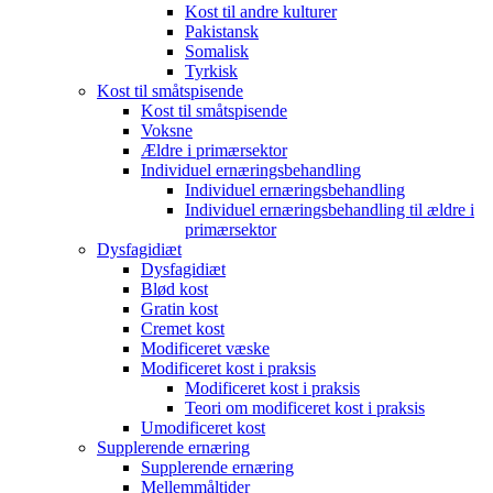
Kost til andre kulturer
Pakistansk
Somalisk
Tyrkisk
Kost til småtspisende
Kost til småtspisende
Voksne
Ældre i primærsektor
Individuel ernæringsbehandling
Individuel ernæringsbehandling
Individuel ernæringsbehandling til ældre i
primærsektor
Dysfagidiæt
Dysfagidiæt
Blød kost
Gratin kost
Cremet kost
Modificeret væske
Modificeret kost i praksis
Modificeret kost i praksis
Teori om modificeret kost i praksis
Umodificeret kost
Supplerende ernæring
Supplerende ernæring
Mellemmåltider