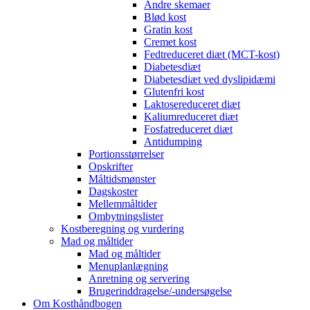
Andre skemaer
Blød kost
Gratin kost
Cremet kost
Fedtreduceret diæt (MCT-kost)
Diabetesdiæt
Diabetesdiæt ved dyslipidæmi
Glutenfri kost
Laktosereduceret diæt
Kaliumreduceret diæt
Fosfatreduceret diæt
Antidumping
Portionsstørrelser
Opskrifter
Måltidsmønster
Dagskoster
Mellemmåltider
Ombytningslister
Kostberegning og vurdering
Mad og måltider
Mad og måltider
Menuplanlægning
Anretning og servering
Brugerinddragelse/-undersøgelse
Om Kosthåndbogen