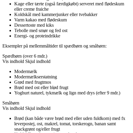
Kage eller tærte (også færdigkøbt) serveret med flødeskum
eller creme fraiche
Koldskål med kammerjunker eller tvebakker
Varm kakao med flødeskum
Dessertoste med kiks
Tebolle med smør og fed ost
Energi- og proteindrikke
Eksempler på mellemmåltider til spædbørn og småbørn:
Spædbørn (over 6 mdr.)
Vis indhold
Skjul indhold
Modermælk
Modermælkserstatning
Grød med frugtmos
Brød med ost eller blød frugt
Yoghurt naturel, tykmælk og lign med drys (efter 9 mdr.)
Småbørn
Vis indhold
Skjul indhold
Brød (kan både være brød med eller uden fuldkorn) med fx
leverpostej, ost, makrel, tomat, torskerogn, banan samt
snackgrønt og/eller frugt