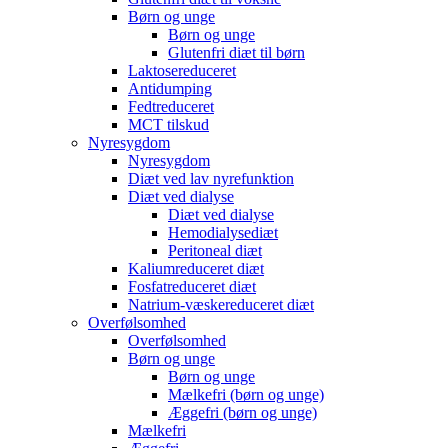
Børn og unge
Børn og unge
Glutenfri diæt til børn
Laktosereduceret
Antidumping
Fedtreduceret
MCT tilskud
Nyresygdom
Nyresygdom
Diæt ved lav nyrefunktion
Diæt ved dialyse
Diæt ved dialyse
Hemodialysediæt
Peritoneal diæt
Kaliumreduceret diæt
Fosfatreduceret diæt
Natrium-væskereduceret diæt
Overfølsomhed
Overfølsomhed
Børn og unge
Børn og unge
Mælkefri (børn og unge)
Æggefri (børn og unge)
Mælkefri