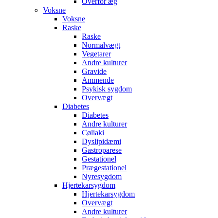
Overfor æg
Voksne
Voksne
Raske
Raske
Normalvægt
Vegetarer
Andre kulturer
Gravide
Ammende
Psykisk sygdom
Overvægt
Diabetes
Diabetes
Andre kulturer
Cøliaki
Dyslipidæmi
Gastroparese
Gestationel
Prægestationel
Nyresygdom
Hjertekarsygdom
Hjertekarsygdom
Overvægt
Andre kulturer