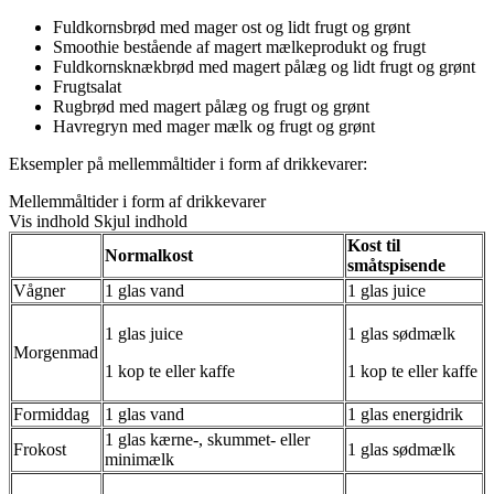
Fuldkornsbrød med mager ost og lidt frugt og grønt
Smoothie bestående af magert mælkeprodukt og frugt
Fuldkornsknækbrød med magert pålæg og lidt frugt og grønt
Frugtsalat
Rugbrød med magert pålæg og frugt og grønt
Havregryn med mager mælk og frugt og grønt
Eksempler på mellemmåltider i form af drikkevarer:
Mellemmåltider i form af drikkevarer
Vis indhold
Skjul indhold
Kost til
Normalkost
småtspisende
Vågner
1 glas vand
1 glas juice
1 glas juice
1 glas sødmælk
Morgenmad
1 kop te eller kaffe
1 kop te eller kaffe
Formiddag
1 glas vand
1 glas energidrik
1 glas kærne-, skummet- eller
Frokost
1 glas sødmælk
minimælk