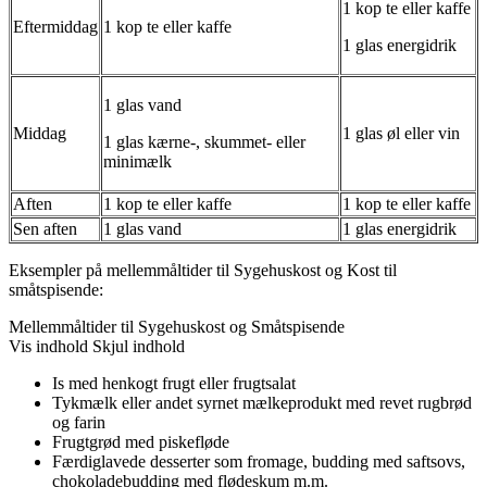
1 kop te eller kaffe
Eftermiddag
1 kop te eller kaffe
1 glas energidrik
1 glas vand
Middag
1 glas øl eller vin
1 glas kærne-, skummet- eller
minimælk
Aften
1 kop te eller kaffe
1 kop te eller kaffe
Sen aften
1 glas vand
1 glas energidrik
Eksempler på mellemmåltider til Sygehuskost og Kost til
småtspisende:
Mellemmåltider til Sygehuskost og Småtspisende
Vis indhold
Skjul indhold
Is med henkogt frugt eller frugtsalat
Tykmælk eller andet syrnet mælkeprodukt med revet rugbrød
og farin
Frugtgrød med piskefløde
Færdiglavede desserter som fromage, budding med saftsovs,
chokoladebudding med flødeskum m.m.