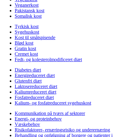
Veganerkost
Pakistansk kost
Somalisk kost
Tyrkisk kost
Sygehuskost
Kost til småtspisende
Blød kost
Gratin kost
Cremet kost
Fedt- og kolesterolmodificeret diæt
Diabetes diæt
Energireduceret diæt
Glutenfri diæt
Laktosereduceret diæt
Kaliumreduceret diæt
Fosfatreduceret diæt
Kalium- og fosfatreduceret sygehuskost
Kommunikation på tværs af sektorer
Energi- og proteinbehov
Væskebehov
Risikofaktorer- ernæringsrisiko og underernæring
Behandling og opfølgning af borgere og patienter i