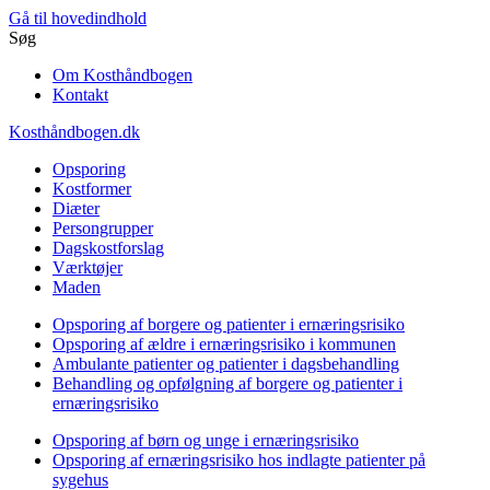
Gå til hovedindhold
Søg
Om Kosthåndbogen
Kontakt
Kosthåndbogen.dk
Opsporing
Kostformer
Diæter
Persongrupper
Dagskostforslag
Værktøjer
Maden
Opsporing af borgere og patienter i ernæringsrisiko
Opsporing af ældre i ernæringsrisiko i kommunen
Ambulante patienter og patienter i dagsbehandling
Behandling og opfølgning af borgere og patienter i
ernæringsrisiko
Opsporing af børn og unge i ernæringsrisiko
Opsporing af ernæringsrisiko hos indlagte patienter på
sygehus