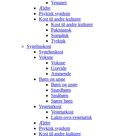
Veganer
Ældre
Psykisk sygdom
Kost til andre kulturer
Kost til andre kulturer
Pakistansk
Somalisk
Tyrkisk
Sygehuskost
Sygehuskost
Voksne
Voksne
Gravide
Ammende
Børn og unge
Børn og unge
Spædbørn
Småbørn
Større børn
Vegetarkost
Vegetarkost
Lakto-ovo-vegetarisk
Ældre
Psykisk sygdom
Kost til andre kulturer