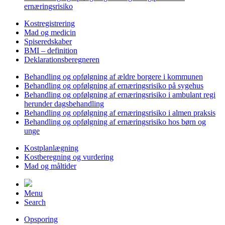
ernæringsrisiko
Kostregistrering
Mad og medicin
Spiseredskaber
BMI – definition
Deklarationsberegneren
Behandling og opfølgning af ældre borgere i kommunen
Behandling og opfølgning af ernæringsrisiko på sygehus
Behandling og opfølgning af ernæringsrisiko i ambulant regi
herunder dagsbehandling
Behandling og opfølgning af ernæringsrisiko i almen praksis
Behandling og opfølgning af ernæringsrisiko hos børn og
unge
Kostplanlægning
Kostberegning og vurdering
Mad og måltider
Menu
Search
Opsporing