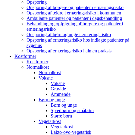
Opsporing
Opsporing af borgere og patienter i ernæringsrisiko
Opsporing af ældre i ernæringsrisiko i kommunen
Ambulante patienter og patienter i dagsbehandling
Behandling og opfølgning af borgere og patienter i
ernæringsrisiko
Opsporing af børn og unge i ernæringsrisiko
Opsporing af ernæringsrisiko hos indlagte patienter på
sygehus
Opsporing af ernæringsrisiko i almen praksis
Kostformer
Kostformer
Normalkost
Normalkost
Voksne
Voksne
Gravide
Ammende
Børn og unge
Børn og unge
Spædbørn og småbørn
Større børn
Vegetarkost
Vegetarkost
Lakto-ovo-vegetarisk