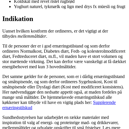
Koldskål med revet ristet rugbrød
Yoghurt naturel, tykmælk og lign med drys fx müesli og frugt
Indikation
Uanset hvilken kostform der ordineres, er det vigtigt at der
tilbydes
mellemmåltider
.
Til de personer der er i god ernæringstilstand og som derfor
ordineres Normalkost, Diabetes diæt, Fedt- og kolesterolmodificeret
diæt, Fedtreduceret diæt, m.fl., vil maden have et stort volumen og
stor mættende virkning. Det kan derfor være vanskeligt at få dækket
energibehovet med kun 3 hovedmåltider.
Det samme gælder for de personer, som er i dårlig ernæringstilstand
og småtspisende, og som derfor ordineres Sygehuskost, Kost til
småtspisende eller Dysfagi diæt (Kost med modificeret konsistens).
Her nødvendiggør den nedsatte appetit også, at maden fordeles på
mange små måltider. De hjemmelavede ernæringstilskud alle
køkkener kan tilbyde vil have en vigtig plads her:
Supplerende
ernæringstilskud
Sundhedsstyrelsen har udarbejdet en række materialer med
inspiration til valg af energi- og proteinrige mad- og drikkevarer,
mellemmåltider og udvalgte opskrifter til små fristelser. Læs mere