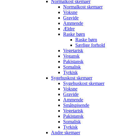
Normalkost skemaer
Normalkost skemaer
Voksne
Gravide
Ammende
Ældre
Raske børn
Raske børn
Særlige forhold
Vegetarisk
Vegansk
Pakistansk
Somalisk
Tyrkisk
Sygehuskost skemaer
Sygehuskost skemaer
Voksne
Gravide
Ammende
Småtspisende
Vegetarisk
Pakistansk
Somalisk
Tyrkisk
Andre skemaer