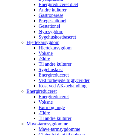
Energireduceret diæt
Andre kulturer
Gastroparese
Prægestationel
Gestationel
Nyresygdom
Sygehuskostbaseret
Hjertekarsygdom
Hjertekarsygdom
Voksne
Ældre
Til andre kulturer
Sygehuskost
Energireduceret
Ved forhøjede triglycerider
Kost ved AK-behandling
Energireduceret
Energireduceret
Voksne
Børn og unge
Ældre
Til andre kulturer
Mave-tarmsygdomme
Mave-tarmsygdomme
Glutenfri diæt til voksne