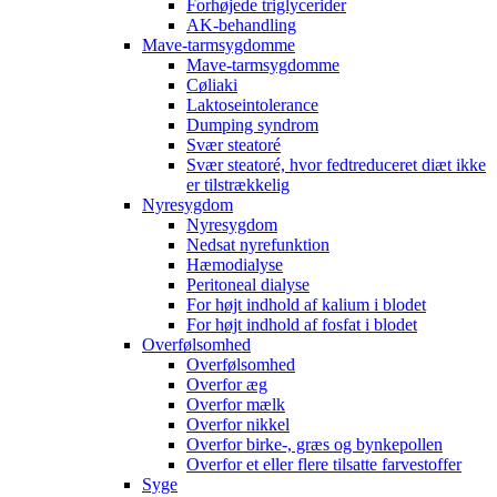
Forhøjede triglycerider
AK-behandling
Mave-tarmsygdomme
Mave-tarmsygdomme
Cøliaki
Laktoseintolerance
Dumping syndrom
Svær steatoré
Svær steatoré, hvor fedtreduceret diæt ikke
er tilstrækkelig
Nyresygdom
Nyresygdom
Nedsat nyrefunktion
Hæmodialyse
Peritoneal dialyse
For højt indhold af kalium i blodet
For højt indhold af fosfat i blodet
Overfølsomhed
Overfølsomhed
Overfor æg
Overfor mælk
Overfor nikkel
Overfor birke-, græs og bynkepollen
Overfor et eller flere tilsatte farvestoffer
Syge