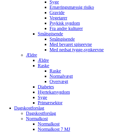
Syge
Ernæringsmæssig risiko
Gravide
Vegetarer
Psykisk sygdom
Fra andre kulturer
Småtspisende
Småtspisende
Med bevaret spiseevne
Med nedsat tygge-synkeevne
Ældre
Ældre
Raske
Raske
Normalvægt
Overvægt
Diabetes
Hjertekarsygdom
Syge
Primærsektor
Dagskostforslag
Dagskostforslag
Normalkost
Normalkost
Normalkost 7 MJ