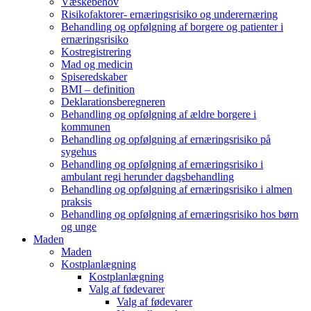
Væskebehov
Risikofaktorer- ernæringsrisiko og underernæring
Behandling og opfølgning af borgere og patienter i
ernæringsrisiko
Kostregistrering
Mad og medicin
Spiseredskaber
BMI – definition
Deklarationsberegneren
Behandling og opfølgning af ældre borgere i
kommunen
Behandling og opfølgning af ernæringsrisiko på
sygehus
Behandling og opfølgning af ernæringsrisiko i
ambulant regi herunder dagsbehandling
Behandling og opfølgning af ernæringsrisiko i almen
praksis
Behandling og opfølgning af ernæringsrisiko hos børn
og unge
Maden
Maden
Kostplanlægning
Kostplanlægning
Valg af fødevarer
Valg af fødevarer