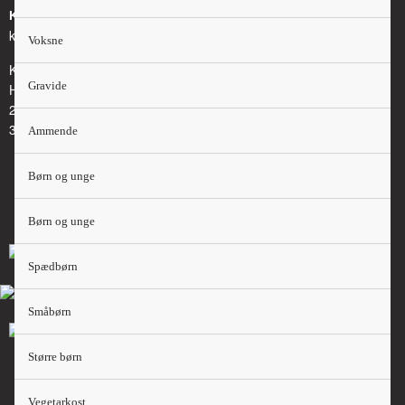
Kontakt
kosthaandbogen@kost.dk
Voksne
Kost og Ernæringsforbundet
Gravide
Holmbladsgade 70
2300 København S
3163 6600
Ammende
Børn og unge
Børn og unge
Spædbørn
Småbørn
Større børn
Vegetarkost