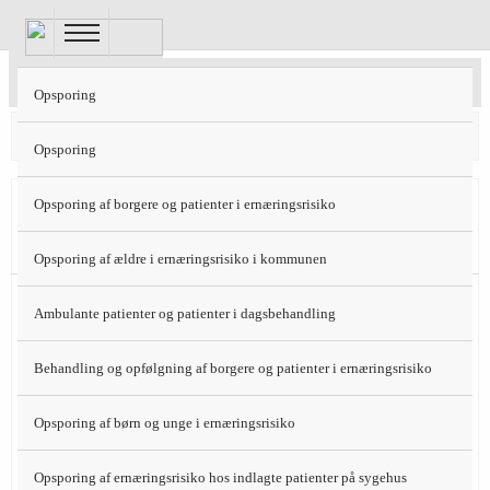
Gå
til
hovedindhold
Normalkost 12 MJ
Opsporing
Protein 16 E%
Fedt 28 E%
Kulhydrat 56 E%
Opsporing
Tidlig
Opsporing af borgere og patienter i ernæringsrisiko
morgen
Opsporing af ældre i ernæringsrisiko i kommunen
1 portion havregryn (75 g) med
Morgen
Ambulante patienter og patienter i dagsbehandling
æblestykker (100 g) og 1 spsk. sukker
(15 g) og minimælk (250 ml)
Behandling og opfølgning af borgere og patienter i ernæringsrisiko
26 % af
1 appelsin (125 g)/juice (150 ml)
energi
Opsporing af børn og unge i ernæringsrisiko
1 stk. fuldkornsbrød (50 g)
Opsporing af ernæringsrisiko hos indlagte patienter på sygehus
1 skive ost 30+ (20 g)