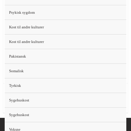
energi
Olie (10 g)
Psykisk sygdom
Skysovs, ca. 1 dl (5 g hvedemel til
Kost til andre kulturer
jævning)
Kartofler (240 g)
Kost til andre kulturer
Jordbærgrød (150 ml) med minimælk (50
Pakistansk
ml)
Vand
Somalisk
Tyrkisk
Nødder/mandler (15 g), tørret frugt (15 g)
Sen aften
Sygehuskost
5 % af energi
Sygehuskost
Voksne