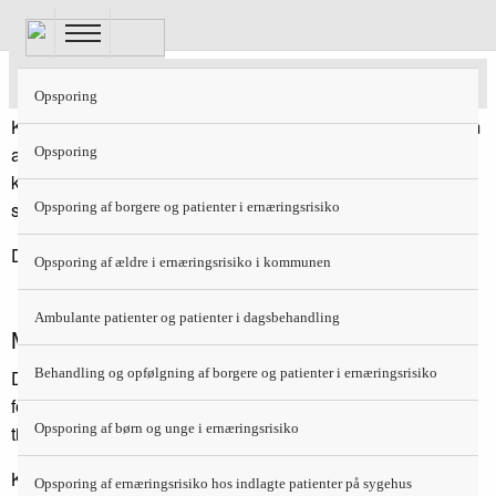
Gå
til
hovedindhold
Om Kosthåndbogen
Opsporing
Kosthåndbogen er oprindeligt udsprunget af en intention om
at udforme fælles nationale retningslinjer baseret på
Opsporing
kosthåndbøger indsamlet fra en lang række danske
sygehuse.
Opsporing af borgere og patienter i ernæringsrisiko
Dette er den 3. reviderede version.
Opsporing af ældre i ernæringsrisiko i kommunen
Ambulante patienter og patienter i dagsbehandling
Målgruppe
Behandling og opfølgning af borgere og patienter i ernæringsrisiko
Den Nationale Kosthåndbog 2016 indeholder anbefalinger
for, hvilken mad raske og syge i alle aldersgrupper bør
Opsporing af børn og unge i ernæringsrisiko
tilbydes.
Kosthåndbogen er rettet mod personer, der enten har
Opsporing af ernæringsrisiko hos indlagte patienter på sygehus