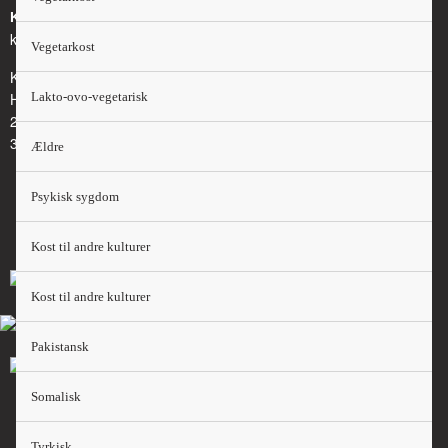
Kontakt
kosthaandbogen@kost.dk
Vegetarkost
Kost og Ernæringsforbundet
Holmbladsgade 70
Lakto-ovo-vegetarisk
2300 København S
3163 6600
Ældre
Psykisk sygdom
Kost til andre kulturer
Kost til andre kulturer
Pakistansk
Somalisk
Tyrkisk