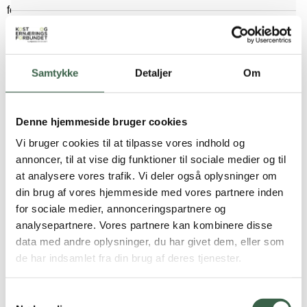
forskellige kostformer og diæter, herunder baggrund for
kostform, valg af fødevarer, dagskostforslag, illustrationer
Børn og unge
osv.
Børn og unge
Kostformerne og diæterne er målrettet 3 grupper:
Samtykke
Detaljer
Om
Spædbørn og småbørn
Børn (0-17 år)
Voksne
Denne hjemmeside bruger cookies
Større børn
Ældre (≥65 år)
Vi bruger cookies til at tilpasse vores indhold og
annoncer, til at vise dig funktioner til sociale medier og til
Valget af kostform eller diæt til den enkelte baseres på en
Vegetarkost
at analysere vores trafik. Vi deler også oplysninger om
individuel vurdering af ernæringstilstand og forekomst af
din brug af vores hjemmeside med vores partnere inden
risikofaktorer. Læs mere på siderne om
opsporing
.
Vegetarkost
for sociale medier, annonceringspartnere og
Diæter, hvor der mangler klinisk dokumentation for deres
analysepartnere. Vores partnere kan kombinere disse
Lakto-ovo-vegetarisk
relevans, er udeladt. Det gælder fx skånekost,
data med andre oplysninger, du har givet dem, eller som
purinreduceret kost, m.fl. Desuden er det valgt ikke at
de har indsamlet fra din brug af deres tjenester.
Veganer
medtage undersøgelsesdiæter (dvs. diverse kostformer til
røntgen, laktosefri diæt, eliminationsdiæt osv.
Samtykkevalg
Ældre