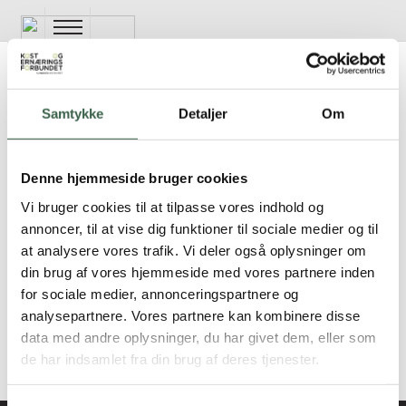
Gå
til
hovedindhold
Persongrupper: Voksne
Opsporing
Samtykke
Detaljer
Om
Opsporing
Raske
Diabetes
Opsporing af borgere og patienter i ernæringsrisiko
Denne hjemmeside bruger cookies
Hjertekarsygdom
Mave-tarmsygdomme
Vi bruger cookies til at tilpasse vores indhold og
Opsporing af ældre i ernæringsrisiko i kommunen
annoncer, til at vise dig funktioner til sociale medier og til
Nyresygdom
at analysere vores trafik. Vi deler også oplysninger om
Overfølsomhed
Ambulante patienter og patienter i dagsbehandling
din brug af vores hjemmeside med vores partnere inden
Syge
for sociale medier, annonceringspartnere og
Småtspisende
Behandling og opfølgning af borgere og patienter i ernæringsrisiko
analysepartnere. Vores partnere kan kombinere disse
data med andre oplysninger, du har givet dem, eller som
Opsporing af børn og unge i ernæringsrisiko
de har indsamlet fra din brug af deres tjenester.
Fagligt opdateret i 2016
Opsporing af ernæringsrisiko hos indlagte patienter på sygehus