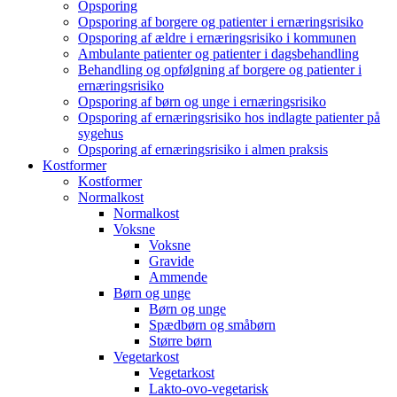
Opsporing
Opsporing af borgere og patienter i ernæringsrisiko
Opsporing af ældre i ernæringsrisiko i kommunen
Ambulante patienter og patienter i dagsbehandling
Behandling og opfølgning af borgere og patienter i
ernæringsrisiko
Opsporing af børn og unge i ernæringsrisiko
Opsporing af ernæringsrisiko hos indlagte patienter på
sygehus
Opsporing af ernæringsrisiko i almen praksis
Kostformer
Kostformer
Normalkost
Normalkost
Voksne
Voksne
Gravide
Ammende
Børn og unge
Børn og unge
Spædbørn og småbørn
Større børn
Vegetarkost
Vegetarkost
Lakto-ovo-vegetarisk