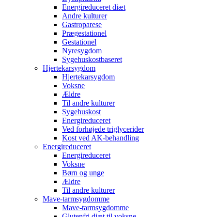
Energireduceret diæt
Andre kulturer
Gastroparese
Prægestationel
Gestationel
Nyresygdom
Sygehuskostbaseret
Hjertekarsygdom
Hjertekarsygdom
Voksne
Ældre
Til andre kulturer
Sygehuskost
Energireduceret
Ved forhøjede triglycerider
Kost ved AK-behandling
Energireduceret
Energireduceret
Voksne
Børn og unge
Ældre
Til andre kulturer
Mave-tarmsygdomme
Mave-tarmsygdomme
Glutenfri diæt til voksne