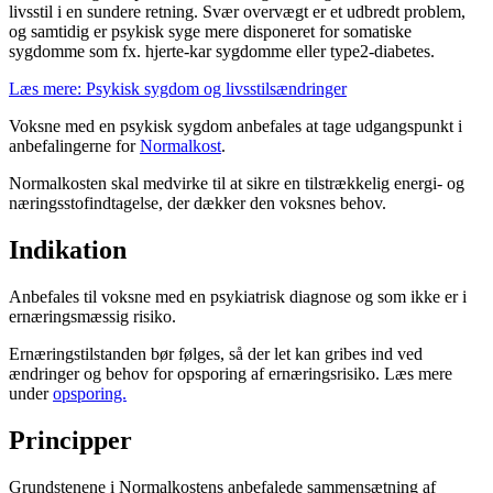
livsstil i en sundere retning. Svær overvægt er et udbredt problem,
og samtidig er psykisk syge mere disponeret for somatiske
sygdomme som fx. hjerte-kar sygdomme eller type2-diabetes.
Læs mere: Psykisk sygdom og livsstilsændringer
Voksne med en psykisk sygdom anbefales at tage udgangspunkt i
anbefalingerne for
Normalkost
.
Normalkosten skal medvirke til at sikre en tilstrækkelig energi- og
næringsstofindtagelse, der dækker den voksnes behov.
Indikation
Anbefales til voksne med en psykiatrisk diagnose og som ikke er i
ernæringsmæssig risiko.
Ernæringstilstanden bør følges, så der let kan gribes ind ved
ændringer og behov for opsporing af ernæringsrisiko. Læs mere
under
opsporing.
Principper
Grundstenene i Normalkostens anbefalede sammensætning af