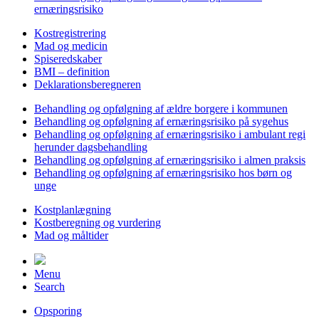
ernæringsrisiko
Kostregistrering
Mad og medicin
Spiseredskaber
BMI – definition
Deklarationsberegneren
Behandling og opfølgning af ældre borgere i kommunen
Behandling og opfølgning af ernæringsrisiko på sygehus
Behandling og opfølgning af ernæringsrisiko i ambulant regi
herunder dagsbehandling
Behandling og opfølgning af ernæringsrisiko i almen praksis
Behandling og opfølgning af ernæringsrisiko hos børn og
unge
Kostplanlægning
Kostberegning og vurdering
Mad og måltider
Menu
Search
Opsporing