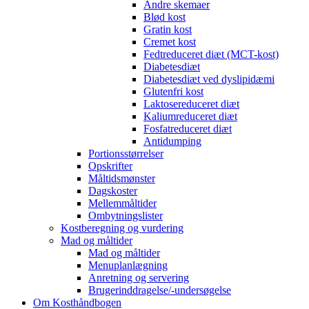
Andre skemaer
Blød kost
Gratin kost
Cremet kost
Fedtreduceret diæt (MCT-kost)
Diabetesdiæt
Diabetesdiæt ved dyslipidæmi
Glutenfri kost
Laktosereduceret diæt
Kaliumreduceret diæt
Fosfatreduceret diæt
Antidumping
Portionsstørrelser
Opskrifter
Måltidsmønster
Dagskoster
Mellemmåltider
Ombytningslister
Kostberegning og vurdering
Mad og måltider
Mad og måltider
Menuplanlægning
Anretning og servering
Brugerinddragelse/-undersøgelse
Om Kosthåndbogen