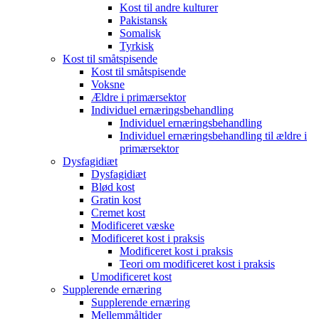
Kost til andre kulturer
Pakistansk
Somalisk
Tyrkisk
Kost til småtspisende
Kost til småtspisende
Voksne
Ældre i primærsektor
Individuel ernæringsbehandling
Individuel ernæringsbehandling
Individuel ernæringsbehandling til ældre i
primærsektor
Dysfagidiæt
Dysfagidiæt
Blød kost
Gratin kost
Cremet kost
Modificeret væske
Modificeret kost i praksis
Modificeret kost i praksis
Teori om modificeret kost i praksis
Umodificeret kost
Supplerende ernæring
Supplerende ernæring
Mellemmåltider