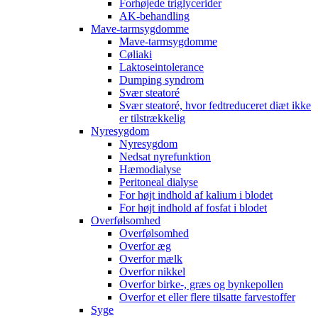
Forhøjede triglycerider
AK-behandling
Mave-tarmsygdomme
Mave-tarmsygdomme
Cøliaki
Laktoseintolerance
Dumping syndrom
Svær steatoré
Svær steatoré, hvor fedtreduceret diæt ikke
er tilstrækkelig
Nyresygdom
Nyresygdom
Nedsat nyrefunktion
Hæmodialyse
Peritoneal dialyse
For højt indhold af kalium i blodet
For højt indhold af fosfat i blodet
Overfølsomhed
Overfølsomhed
Overfor æg
Overfor mælk
Overfor nikkel
Overfor birke-, græs og bynkepollen
Overfor et eller flere tilsatte farvestoffer
Syge