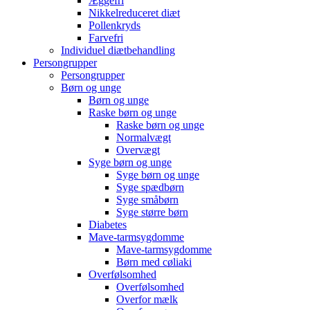
Æggefri
Nikkelreduceret diæt
Pollenkryds
Farvefri
Individuel diætbehandling
Persongrupper
Persongrupper
Børn og unge
Børn og unge
Raske børn og unge
Raske børn og unge
Normalvægt
Overvægt
Syge børn og unge
Syge børn og unge
Syge spædbørn
Syge småbørn
Syge større børn
Diabetes
Mave-tarmsygdomme
Mave-tarmsygdomme
Børn med cøliaki
Overfølsomhed
Overfølsomhed
Overfor mælk