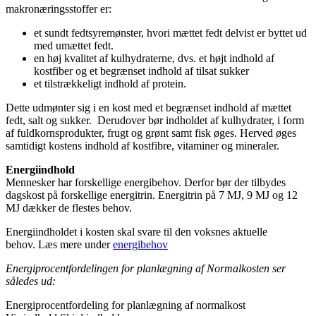
makronæringsstoffer er:
et sundt fedtsyremønster, hvori mættet fedt delvist er byttet ud
med umættet fedt.
en høj kvalitet af kulhydraterne, dvs. et højt indhold af
kostfiber og et begrænset indhold af tilsat sukker
et tilstrækkeligt indhold af protein.
Dette udmønter sig i en kost med et begrænset indhold af mættet
fedt, salt og sukker. Derudover bør indholdet af kulhydrater, i form
af fuldkornsprodukter, frugt og grønt samt fisk øges. Herved øges
samtidigt kostens indhold af kostfibre, vitaminer og mineraler.
Energiindhold
Mennesker har forskellige energibehov. Derfor bør der tilbydes
dagskost på forskellige energitrin. Energitrin på 7 MJ, 9 MJ og 12
MJ dækker de flestes behov.
Energiindholdet i kosten skal svare til den voksnes aktuelle
behov. Læs mere under
energibehov
Energiprocentfordelingen for planlægning af Normalkosten ser
således ud:
Energiprocentfordeling for planlægning af normalkost