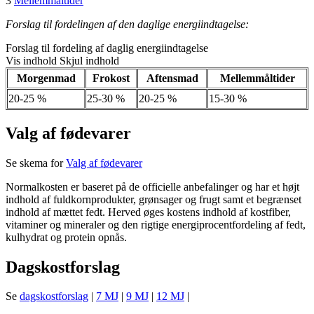
3
Mellemmåltider
Forslag til fordelingen af den daglige energiindtagelse:
Forslag til fordeling af daglig energiindtagelse
Vis indhold
Skjul indhold
Morgenmad
Frokost
Aftensmad
Mellemmåltider
20-25 %
25-30 %
20-25 %
15-30 %
Valg af fødevarer
Se skema for
Valg af fødevarer
Normalkosten er baseret på de officielle anbefalinger og har et højt
indhold af fuldkornprodukter, grønsager og frugt samt et begrænset
indhold af mættet fedt. Herved øges kostens indhold af kostfiber,
vitaminer og mineraler og den rigtige energiprocentfordeling af fedt,
kulhydrat og protein opnås.
Dagskostforslag
Se
dagskostforslag
|
7 MJ
|
9 MJ
|
12 MJ
|