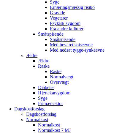
Syge
Ernæringsmæssig risiko
Gravide
Vegetarer
Psykisk sygdom
Fra andre kulturer
Småtspisende
Småtspisende
Med bevaret spiseevne
Med nedsat tygge-synkeevne
Ældre
Ældre
Raske
Raske
Normalvægt
Overvægt
Diabetes
Hjertekarsygdom
Syge
Primærsektor
Dagskostforslag
Dagskostforslag
Normalkost
Normalkost
Normalkost 7 MJ