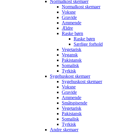
Normalkost skemaer
Normalkost skemaer
Voksne
Gravide
Ammende
Ældre
Raske børn
Raske børn
Særlige forhold
Vegetarisk
Vegansk
Pakistansk
Somalisk
Tyrkisk
Sygehuskost skemaer
Sygehuskost skemaer
Voksne
Gravide
Ammende
Småtspisende
Vegetarisk
Pakistansk
Somalisk
Tyrkisk
Andre skemaer