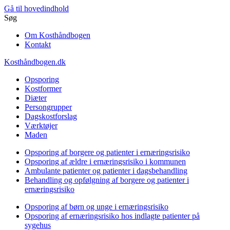
Gå til hovedindhold
Søg
Om Kosthåndbogen
Kontakt
Kosthåndbogen.dk
Opsporing
Kostformer
Diæter
Persongrupper
Dagskostforslag
Værktøjer
Maden
Opsporing af borgere og patienter i ernæringsrisiko
Opsporing af ældre i ernæringsrisiko i kommunen
Ambulante patienter og patienter i dagsbehandling
Behandling og opfølgning af borgere og patienter i
ernæringsrisiko
Opsporing af børn og unge i ernæringsrisiko
Opsporing af ernæringsrisiko hos indlagte patienter på
sygehus