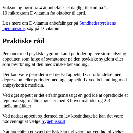
Voksne og børn fra 4 år anbefales et dagligt tilskud på 5-
10 mikrogram D-vitamin fra oktober til april.
Læs mere om D-vitamin anbefalinger på
Sundhedsstyrelsens
hjemmeside
, søg på D-vitamin.
Praktiske råd
Personer med psykisk sygdom kan i perioder opleve store udsving i
appetitten som følge af symptomer på den psykiske sygdom eller
som bivirkning af den medicinske behandling.
Der kan være perioder med nedsat appetit, fx. i forbindelse med
depression, eller perioder med øget appetit, fx ved behandling med
antipsykotisk medicin.
Ved øget appetit er det erfaringsmæssigt en god idé at opretholde et
regelmæssigt måltidsmønster med 3 hovedmåltider og 2-3
mellemmåltider
Ved nedsat appetit og dermed en lav kostindtagelse kan det være
nødvendigt at vælge
Sygehuskost
Når appetitten er svært nedsat, kan det være nødvendigt at vælge