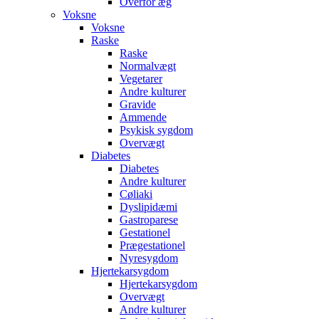
Overfor æg
Voksne
Voksne
Raske
Raske
Normalvægt
Vegetarer
Andre kulturer
Gravide
Ammende
Psykisk sygdom
Overvægt
Diabetes
Diabetes
Andre kulturer
Cøliaki
Dyslipidæmi
Gastroparese
Gestationel
Prægestationel
Nyresygdom
Hjertekarsygdom
Hjertekarsygdom
Overvægt
Andre kulturer