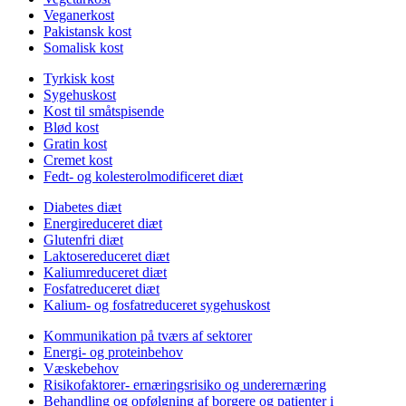
Veganerkost
Pakistansk kost
Somalisk kost
Tyrkisk kost
Sygehuskost
Kost til småtspisende
Blød kost
Gratin kost
Cremet kost
Fedt- og kolesterolmodificeret diæt
Diabetes diæt
Energireduceret diæt
Glutenfri diæt
Laktosereduceret diæt
Kaliumreduceret diæt
Fosfatreduceret diæt
Kalium- og fosfatreduceret sygehuskost
Kommunikation på tværs af sektorer
Energi- og proteinbehov
Væskebehov
Risikofaktorer- ernæringsrisiko og underernæring
Behandling og opfølgning af borgere og patienter i