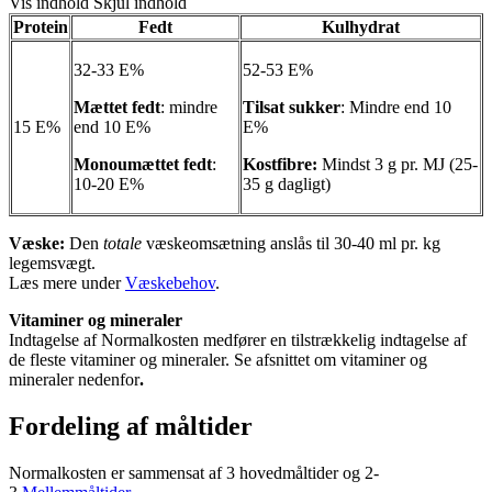
Vis indhold
Skjul indhold
Protein
Fedt
Kulhydrat
32-33 E%
52-53 E%
Mættet fedt
: mindre
Tilsat sukker
: Mindre end 10
15 E%
end 10 E%
E%
Monoumættet fedt
:
Kostfibre:
Mindst 3 g pr. MJ (25-
10-20 E%
35 g dagligt)
Væske:
Den
totale
væskeomsætning anslås til 30-40 ml pr. kg
legemsvægt.
Læs mere under
Væskebehov
.
Vitaminer og mineraler
Indtagelse af Normalkosten medfører en tilstrækkelig indtagelse af
de fleste vitaminer og mineraler. Se afsnittet om vitaminer og
mineraler nedenfor
.
Fordeling af måltider
Normalkosten er sammensat af 3 hovedmåltider og 2-