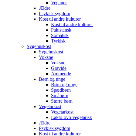
Veganer
Ældre
Psykisk sygdom
Kost til andre kulturer
Kost til andre kulturer
Pakistansk
Somalisk
Tyrkisk
Sygehuskost
Sygehuskost
Voksne
Voksne
Gravide
Ammende
Børn og unge
Børn og unge
Spædbørn
Småbørn
Større børn
Vegetarkost
Vegetarkost
Lakto-ovo-vegetarisk
Ældre
Psykisk sygdom
Kost til andre kulturer