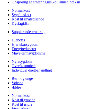
Opsporing af ernæringsrisiko i almen praksis
Normalkost
Sygehuskost
Kost til småtspisende
Dysfagidiæt
Supplerende ernæring
Diabetes
Hjertekarsygdom
Energireduceret
Mave-tarmsygdomme
Nyresygdom
Overfølsomhed
Individuel diætbehandling
Børn og unge
Voksne
Ældre
Normalkost
Kost til gravide
Kost til ældre
Vegetarkost