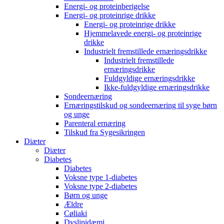
Energi- og proteinberigelse
Energi- og proteinrige drikke
Energi- og proteinrige drikke
Hjemmelavede energi- og proteinrige
drikke
Industrielt fremstillede ernæringsdrikke
Industrielt fremstillede
ernæringsdrikke
Fuldgyldige ernæringsdrikke
Ikke-fuldgyldige ernæringsdrikke
Sondeernæring
Ernæringstilskud og sondeernæring til syge børn
og unge
Parenteral ernæring
Tilskud fra Sygesikringen
Diæter
Diæter
Diabetes
Diabetes
Voksne type 1-diabetes
Voksne type 2-diabetes
Børn og unge
Ældre
Cøliaki
Dyslipidæmi