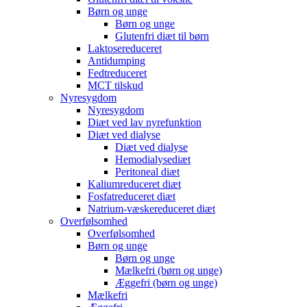
Børn og unge
Børn og unge
Glutenfri diæt til børn
Laktosereduceret
Antidumping
Fedtreduceret
MCT tilskud
Nyresygdom
Nyresygdom
Diæt ved lav nyrefunktion
Diæt ved dialyse
Diæt ved dialyse
Hemodialysediæt
Peritoneal diæt
Kaliumreduceret diæt
Fosfatreduceret diæt
Natrium-væskereduceret diæt
Overfølsomhed
Overfølsomhed
Børn og unge
Børn og unge
Mælkefri (børn og unge)
Æggefri (børn og unge)
Mælkefri