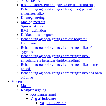
Væskebehov
Risikofaktorer- ernæringsrisiko og underernæring
Behandling og opfølgning af borgere og patienter i
ernæringsrisiko
Kostregistrering
Mad og medicin
Spiseredskaber
BMI – definition
Deklarationsberegneren
Behandling og opfølgning af ældre borgere i
kommunen
Behandling og opfølgning af ernæringsrisiko på
sygehus
Behandling og opfølgning af ernæringsrisiko i
ambulant regi herunder dagsbehandling
Behandling og opfølgning af ernæringsrisiko i almen
praksis
Behandling og opfølgning af ernæringsrisiko hos børn
og unge
Maden
Maden
Kostplanlægning
Kostplanlægning
Valg af fødevarer
Valg af fødevarer