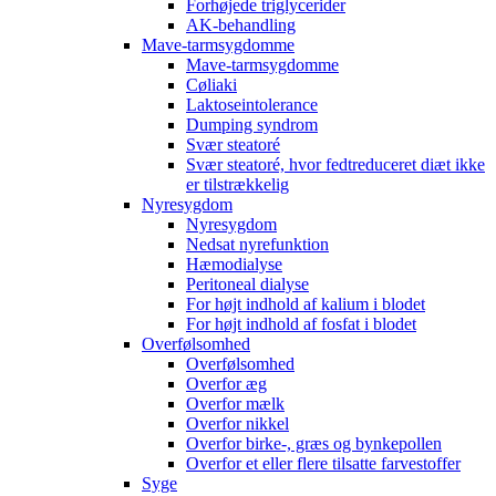
Forhøjede triglycerider
AK-behandling
Mave-tarmsygdomme
Mave-tarmsygdomme
Cøliaki
Laktoseintolerance
Dumping syndrom
Svær steatoré
Svær steatoré, hvor fedtreduceret diæt ikke
er tilstrækkelig
Nyresygdom
Nyresygdom
Nedsat nyrefunktion
Hæmodialyse
Peritoneal dialyse
For højt indhold af kalium i blodet
For højt indhold af fosfat i blodet
Overfølsomhed
Overfølsomhed
Overfor æg
Overfor mælk
Overfor nikkel
Overfor birke-, græs og bynkepollen
Overfor et eller flere tilsatte farvestoffer
Syge