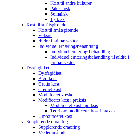
Kost til andre kulturer
Pakistansk
Somalisk
Tyrkisk
Kost til småtspisende
Kost til småtspisende
Voksne
Ældre i primærsektor
Individuel ernæringsbehandling
Individuel ernæringsbehandling
Individuel ernæringsbehandling til ældre i
primærsektor
Dysfagidiæt
Dysfagidiæt
Blød kost
Gratin kost
Cremet kost
Modificeret væske
Modificeret kost i praksis
Modificeret kost i praksis
Teori om modificeret kost i praksis
Umodificeret kost
Supplerende ernæring
Supplerende ernæring
Mellemmåltider