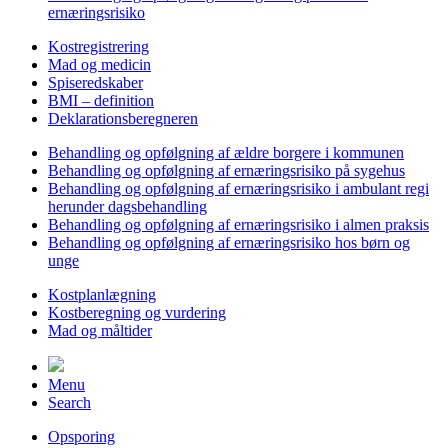
ernæringsrisiko
Kostregistrering
Mad og medicin
Spiseredskaber
BMI – definition
Deklarationsberegneren
Behandling og opfølgning af ældre borgere i kommunen
Behandling og opfølgning af ernæringsrisiko på sygehus
Behandling og opfølgning af ernæringsrisiko i ambulant regi
herunder dagsbehandling
Behandling og opfølgning af ernæringsrisiko i almen praksis
Behandling og opfølgning af ernæringsrisiko hos børn og
unge
Kostplanlægning
Kostberegning og vurdering
Mad og måltider
Menu
Search
Opsporing