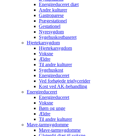
Energireduceret diæt
Andre kulturer
Gastroparese
Prægestationel
Gestationel
Nyresygdom
Sygehuskostbaseret
Hjertekarsygdom
Hjertekarsygdom
Voksne
Ældre
Til andre kulturer
Sygehuskost
Energireduceret
Ved forhøjede triglycerider
Kost ved AK-behandling
Energireduceret
Energireduceret
Voksne
Børn og unge
Ældre
Til andre kulturer
Mave-tarmsygdomme
Mave-tarmsygdomme
Glutenfri diæt til voksne