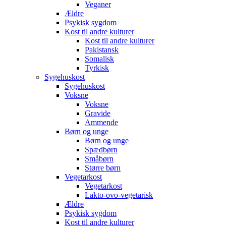
Veganer
Ældre
Psykisk sygdom
Kost til andre kulturer
Kost til andre kulturer
Pakistansk
Somalisk
Tyrkisk
Sygehuskost
Sygehuskost
Voksne
Voksne
Gravide
Ammende
Børn og unge
Børn og unge
Spædbørn
Småbørn
Større børn
Vegetarkost
Vegetarkost
Lakto-ovo-vegetarisk
Ældre
Psykisk sygdom
Kost til andre kulturer