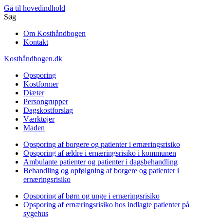
Gå til hovedindhold
Søg
Om Kosthåndbogen
Kontakt
Kosthåndbogen.dk
Opsporing
Kostformer
Diæter
Persongrupper
Dagskostforslag
Værktøjer
Maden
Opsporing af borgere og patienter i ernæringsrisiko
Opsporing af ældre i ernæringsrisiko i kommunen
Ambulante patienter og patienter i dagsbehandling
Behandling og opfølgning af borgere og patienter i
ernæringsrisiko
Opsporing af børn og unge i ernæringsrisiko
Opsporing af ernæringsrisiko hos indlagte patienter på
sygehus