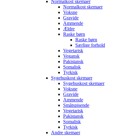
Normalkost skemaer
Normalkost skemaer
Voksne
Gravide
Ammende
Ældre
Raske børn
Raske børn
Særlige forhold
Vegetarisk
Vegansk
Pakistansk
Somalisk
Tyrkisk
Sygehuskost skemaer
Sygehuskost skemaer
Voksne
Gravide
Ammende
Småtspisende
Vegetarisk
Pakistansk
Somalisk
Tyrkisk
Andre skemaer