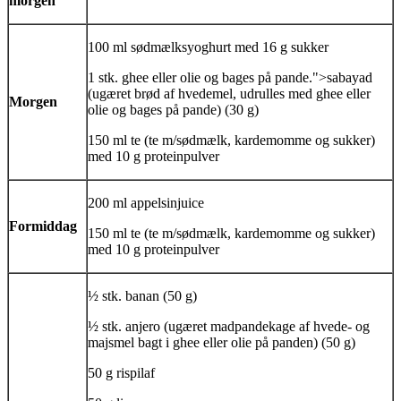
morgen
100 ml sødmælksyoghurt med 16 g sukker
1 stk.
ghee
eller olie og bages på pande.">sabayad
(ugæret brød af hvedemel, udrulles med
ghee
eller
Morgen
olie og bages på pande) (30 g)
150 ml te (te m/sødmælk, kardemomme og sukker)
med 10 g proteinpulver
200 ml appelsinjuice
Formiddag
150 ml te (te m/sødmælk, kardemomme og sukker)
med 10 g proteinpulver
½ stk. banan (50 g)
½ stk.
anjero
(ugæret madpandekage af hvede- og
majsmel bagt i
ghee
eller olie på panden) (50 g)
50 g rispilaf