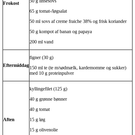
50 g linsesovs
Frokost
65 g tomat-/løgsalat
50 ml sovs af creme fraiche 38% og frisk koriander
50 g kompot af banan og papaya
200 ml vand
figner (30 g)
Eftermiddag
150 ml te (te m/sødmælk, kardemomme og sukker)
med 10 g proteinpulver
kyllingefilet (125 g)
40 g grønne bønner
40 g tomat
Aften
15 g løg
15 g olivenolie