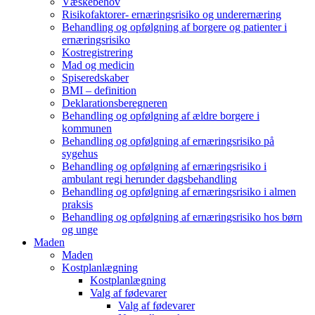
Væskebehov
Risikofaktorer- ernæringsrisiko og underernæring
Behandling og opfølgning af borgere og patienter i
ernæringsrisiko
Kostregistrering
Mad og medicin
Spiseredskaber
BMI – definition
Deklarationsberegneren
Behandling og opfølgning af ældre borgere i
kommunen
Behandling og opfølgning af ernæringsrisiko på
sygehus
Behandling og opfølgning af ernæringsrisiko i
ambulant regi herunder dagsbehandling
Behandling og opfølgning af ernæringsrisiko i almen
praksis
Behandling og opfølgning af ernæringsrisiko hos børn
og unge
Maden
Maden
Kostplanlægning
Kostplanlægning
Valg af fødevarer
Valg af fødevarer