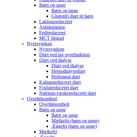
Børn og unge
Børn og unge
Glutenfri diæt til børn
Laktosereduceret
Antidumping
Fedtreduceret
MCT tilskud
Nyresygdom
Nyresygdom
Diæt ved lav nyrefunktion
Diæt ved dialyse
Diæt ved dialyse
Hemodialysediæt
Peritoneal diæt
Kaliumreduceret diæt
Fosfatreduceret diæt
Natrium-væskereduceret diæt
Overfølsomhed
Overfølsomhed
Børn og unge
Børn og unge
Mælkefri (børn og unge)
Æggefri (børn og unge)
Mælkefri