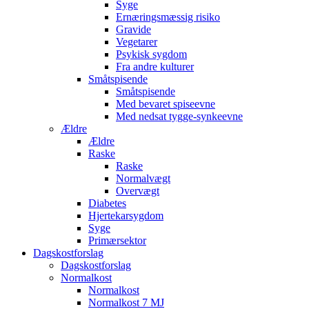
Syge
Ernæringsmæssig risiko
Gravide
Vegetarer
Psykisk sygdom
Fra andre kulturer
Småtspisende
Småtspisende
Med bevaret spiseevne
Med nedsat tygge-synkeevne
Ældre
Ældre
Raske
Raske
Normalvægt
Overvægt
Diabetes
Hjertekarsygdom
Syge
Primærsektor
Dagskostforslag
Dagskostforslag
Normalkost
Normalkost
Normalkost 7 MJ