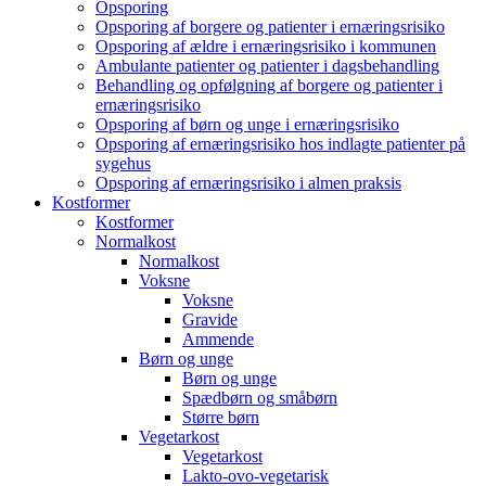
Opsporing
Opsporing af borgere og patienter i ernæringsrisiko
Opsporing af ældre i ernæringsrisiko i kommunen
Ambulante patienter og patienter i dagsbehandling
Behandling og opfølgning af borgere og patienter i
ernæringsrisiko
Opsporing af børn og unge i ernæringsrisiko
Opsporing af ernæringsrisiko hos indlagte patienter på
sygehus
Opsporing af ernæringsrisiko i almen praksis
Kostformer
Kostformer
Normalkost
Normalkost
Voksne
Voksne
Gravide
Ammende
Børn og unge
Børn og unge
Spædbørn og småbørn
Større børn
Vegetarkost
Vegetarkost
Lakto-ovo-vegetarisk