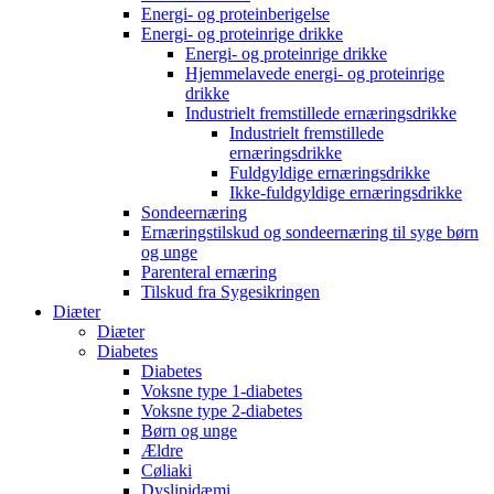
Energi- og proteinberigelse
Energi- og proteinrige drikke
Energi- og proteinrige drikke
Hjemmelavede energi- og proteinrige
drikke
Industrielt fremstillede ernæringsdrikke
Industrielt fremstillede
ernæringsdrikke
Fuldgyldige ernæringsdrikke
Ikke-fuldgyldige ernæringsdrikke
Sondeernæring
Ernæringstilskud og sondeernæring til syge børn
og unge
Parenteral ernæring
Tilskud fra Sygesikringen
Diæter
Diæter
Diabetes
Diabetes
Voksne type 1-diabetes
Voksne type 2-diabetes
Børn og unge
Ældre
Cøliaki
Dyslipidæmi