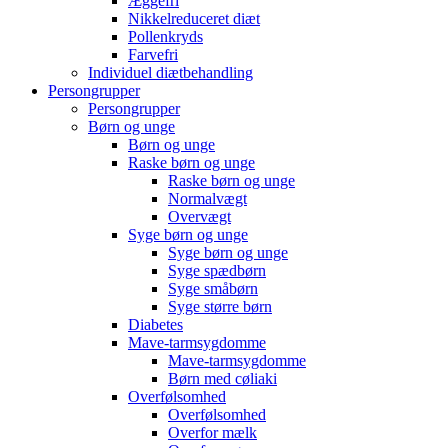
Æggefri
Nikkelreduceret diæt
Pollenkryds
Farvefri
Individuel diætbehandling
Persongrupper
Persongrupper
Børn og unge
Børn og unge
Raske børn og unge
Raske børn og unge
Normalvægt
Overvægt
Syge børn og unge
Syge børn og unge
Syge spædbørn
Syge småbørn
Syge større børn
Diabetes
Mave-tarmsygdomme
Mave-tarmsygdomme
Børn med cøliaki
Overfølsomhed
Overfølsomhed
Overfor mælk