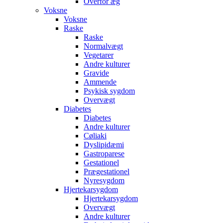
Overfor æg
Voksne
Voksne
Raske
Raske
Normalvægt
Vegetarer
Andre kulturer
Gravide
Ammende
Psykisk sygdom
Overvægt
Diabetes
Diabetes
Andre kulturer
Cøliaki
Dyslipidæmi
Gastroparese
Gestationel
Prægestationel
Nyresygdom
Hjertekarsygdom
Hjertekarsygdom
Overvægt
Andre kulturer