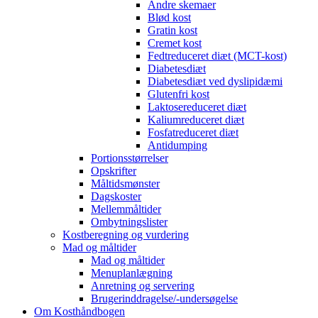
Andre skemaer
Blød kost
Gratin kost
Cremet kost
Fedtreduceret diæt (MCT-kost)
Diabetesdiæt
Diabetesdiæt ved dyslipidæmi
Glutenfri kost
Laktosereduceret diæt
Kaliumreduceret diæt
Fosfatreduceret diæt
Antidumping
Portionsstørrelser
Opskrifter
Måltidsmønster
Dagskoster
Mellemmåltider
Ombytningslister
Kostberegning og vurdering
Mad og måltider
Mad og måltider
Menuplanlægning
Anretning og servering
Brugerinddragelse/-undersøgelse
Om Kosthåndbogen