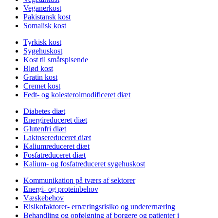
Veganerkost
Pakistansk kost
Somalisk kost
Tyrkisk kost
Sygehuskost
Kost til småtspisende
Blød kost
Gratin kost
Cremet kost
Fedt- og kolesterolmodificeret diæt
Diabetes diæt
Energireduceret diæt
Glutenfri diæt
Laktosereduceret diæt
Kaliumreduceret diæt
Fosfatreduceret diæt
Kalium- og fosfatreduceret sygehuskost
Kommunikation på tværs af sektorer
Energi- og proteinbehov
Væskebehov
Risikofaktorer- ernæringsrisiko og underernæring
Behandling og opfølgning af borgere og patienter i