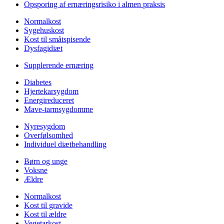
Opsporing af ernæringsrisiko i almen praksis
Normalkost
Sygehuskost
Kost til småtspisende
Dysfagidiæt
Supplerende ernæring
Diabetes
Hjertekarsygdom
Energireduceret
Mave-tarmsygdomme
Nyresygdom
Overfølsomhed
Individuel diætbehandling
Børn og unge
Voksne
Ældre
Normalkost
Kost til gravide
Kost til ældre
Vegetarkost