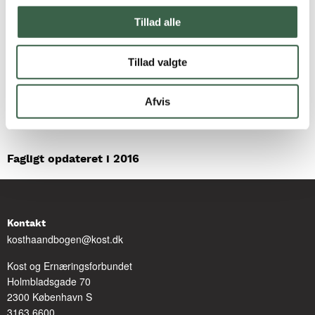
Underlaget gør, at tallerkenen bliver, hvor den skal.
Tillad alle
Tillad valgte
Litteratur og links
Hjælpemiddelbasen
Afvis
Fagligt opdateret i 2016
Kontakt
kosthaandbogen@kost.dk
Kost og Ernæringsforbundet
Holmbladsgade 70
2300 København S
3163 6600