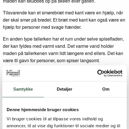
maden kan skubbes op på skeen eller gaflen.
Tilsvarende kan et smørebræt med kant være en hjælp, når
der skal smør på brødet. Et bræt med kant kan også være en
hjælp for personer med svage hænder.
En anden type tallerken har et rum under selve spisefladen,
der kan fyldes med varmt vand. Det varme vand holder
maden på tallerkenen varm lidt længere end ellers. Det kan
være til gavn for personer, som spiser langsomt.
Bestik
Samtykke
Detaljer
Om
Hvis der er problemer med hænder, der ryster, når der skal
spises, så kan tungt bestik hjælpe. Det forudsætter dog gode
kræfter i hænder og arme. Personer med svage hænder eller
Denne hjemmeside bruger cookies
arme bør i stedet bruge let bestik med et tykkere greb end
Vi bruger cookies til at tilpasse vores indhold og
normalt. Grebene kan også gøres større ved at skære gummi
annoncer, til at vise dig funktioner til sociale medier og til
eller skumrør ud i passende stykker og sætte dem omkring