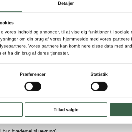
Detaljer
150 ml)
ookies
 (40 g)
se vores indhold og annoncer, til at vise dig funktioner til sociale
oplysninger om din brug af vores hjemmeside med vores partnere i
ør/blød margarine)
ysepartnere. Vores partnere kan kombinere disse data med andr
20 g)
et fra din brug af deres tjenester.
Præferencer
Statistik
 g tilberedt/150 g råt)
ne (30 g)
Tillad valgte
l (3 g hvedemel til jævning)