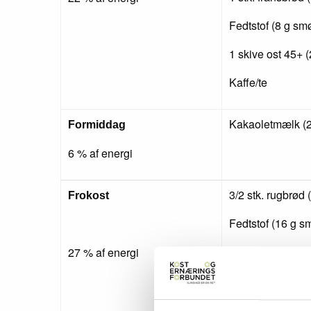
Fedtstof (8 g sm
1 skive ost 45+ (
Kaffe/te
Kakaoletmælk (2
Formiddag
6 % af energi
3/2 stk. rugbrød 
Frokost
Fedtstof (16 g s
1 leverpostejmad
27 % af energi
1 sildemad (30 g
1 æggemad (40 g