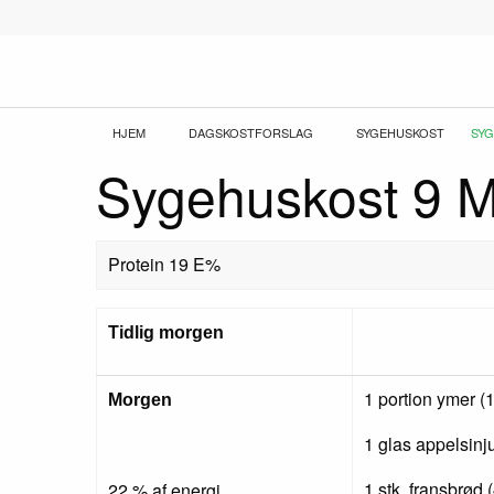
Gå
til
hovedindhold
Brødkrumme
HJEM
DAGSKOSTFORSLAG
SYGEHUSKOST
CUR
SYG
Sygehuskost 9 
Protein 19 E%
Tidlig morgen
1 portion ymer (
Morgen
1 glas appelsinj
1 stk. fransbrød 
22 % af energi