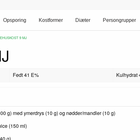
Opsporing
Kostformer
Diæter
Persongrupper
RENT:
EHUSKOST 9 MJ
MJ
Fedt 41 E%
Kulhydrat
100 g) med ymerdrys (10 g) og nødder/mandler (10 g)
uice (150 ml)
(40 g)