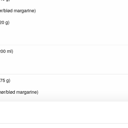
ør/blød margarine)
20 g)
00 ml)
(75 g)
mør/blød margarine)
 (20 g) med agurk (20 g)
) med løgringe (5 g)
) med mayonnaise (5 g), purløg (2 g)