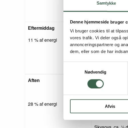
Samtykke
1 glas letmælk (
Denne hjemmeside bruger c
1 stk. franskbrød
Eftermiddag
Vi bruger cookies til at tilpas
vores trafik. Vi deler også 
Fedtstof (8 g sm
11 % af energi
annonceringspartnere og anal
1 skive ost 45+ (
dem, eller som de har indsaml
Kaffe/te
Samtykkevalg
Nødvendig
Kyllingefilet (125
Aften
Broccoli (30 g)
Majskerner, fros
28 % af energi
Afvis
Olie (10 g)
Skysovs, ca. ½ d