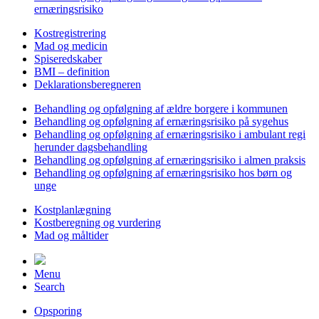
ernæringsrisiko
Kostregistrering
Mad og medicin
Spiseredskaber
BMI – definition
Deklarationsberegneren
Behandling og opfølgning af ældre borgere i kommunen
Behandling og opfølgning af ernæringsrisiko på sygehus
Behandling og opfølgning af ernæringsrisiko i ambulant regi
herunder dagsbehandling
Behandling og opfølgning af ernæringsrisiko i almen praksis
Behandling og opfølgning af ernæringsrisiko hos børn og
unge
Kostplanlægning
Kostberegning og vurdering
Mad og måltider
Menu
Search
Opsporing