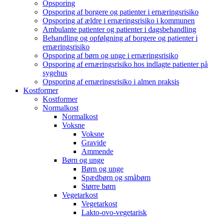
Opsporing
Opsporing af borgere og patienter i ernæringsrisiko
Opsporing af ældre i ernæringsrisiko i kommunen
Ambulante patienter og patienter i dagsbehandling
Behandling og opfølgning af borgere og patienter i
ernæringsrisiko
Opsporing af børn og unge i ernæringsrisiko
Opsporing af ernæringsrisiko hos indlagte patienter på
sygehus
Opsporing af ernæringsrisiko i almen praksis
Kostformer
Kostformer
Normalkost
Normalkost
Voksne
Voksne
Gravide
Ammende
Børn og unge
Børn og unge
Spædbørn og småbørn
Større børn
Vegetarkost
Vegetarkost
Lakto-ovo-vegetarisk