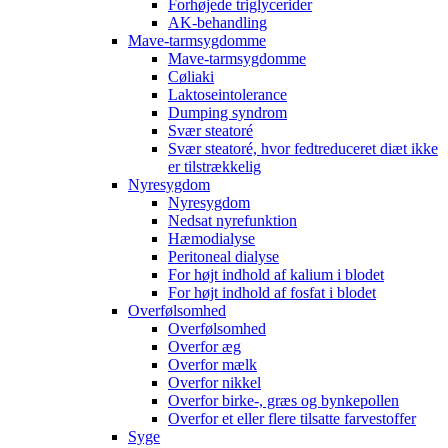
Forhøjede triglycerider
AK-behandling
Mave-tarmsygdomme
Mave-tarmsygdomme
Cøliaki
Laktoseintolerance
Dumping syndrom
Svær steatoré
Svær steatoré, hvor fedtreduceret diæt ikke
er tilstrækkelig
Nyresygdom
Nyresygdom
Nedsat nyrefunktion
Hæmodialyse
Peritoneal dialyse
For højt indhold af kalium i blodet
For højt indhold af fosfat i blodet
Overfølsomhed
Overfølsomhed
Overfor æg
Overfor mælk
Overfor nikkel
Overfor birke-, græs og bynkepollen
Overfor et eller flere tilsatte farvestoffer
Syge