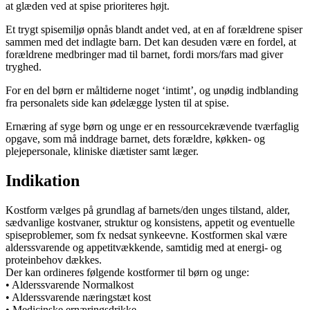
at glæden ved at spise prioriteres højt.
Et trygt spisemiljø opnås blandt andet ved, at en af forældrene spiser
sammen med det indlagte barn. Det kan desuden være en fordel, at
forældrene medbringer mad til barnet, fordi mors/fars mad giver
tryghed.
For en del børn er måltiderne noget ‘intimt’, og unødig indblanding
fra personalets side kan ødelægge lysten til at spise.
Ernæring af syge børn og unge er en ressourcekrævende tværfaglig
opgave, som må inddrage barnet, dets forældre, køkken- og
plejepersonale, kliniske diætister samt læger.
Indikation
Kostform vælges på grundlag af barnets/den unges tilstand, alder,
sædvanlige kostvaner, struktur og konsistens, appetit og eventuelle
spiseproblemer, som fx nedsat synkeevne. Kostformen skal være
alderssvarende og appetitvækkende, samtidig med at energi- og
proteinbehov dækkes.
Der kan ordineres følgende kostformer til børn og unge:
• Alderssvarende Normalkost
• Alderssvarende næringstæt kost
• Medicinske ernæringsdrikke