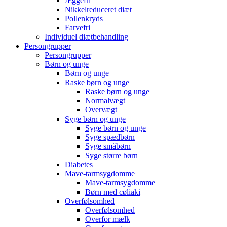
Æggefri
Nikkelreduceret diæt
Pollenkryds
Farvefri
Individuel diætbehandling
Persongrupper
Persongrupper
Børn og unge
Børn og unge
Raske børn og unge
Raske børn og unge
Normalvægt
Overvægt
Syge børn og unge
Syge børn og unge
Syge spædbørn
Syge småbørn
Syge større børn
Diabetes
Mave-tarmsygdomme
Mave-tarmsygdomme
Børn med cøliaki
Overfølsomhed
Overfølsomhed
Overfor mælk