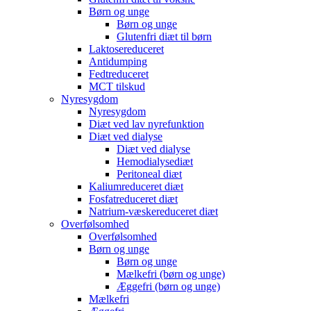
Børn og unge
Børn og unge
Glutenfri diæt til børn
Laktosereduceret
Antidumping
Fedtreduceret
MCT tilskud
Nyresygdom
Nyresygdom
Diæt ved lav nyrefunktion
Diæt ved dialyse
Diæt ved dialyse
Hemodialysediæt
Peritoneal diæt
Kaliumreduceret diæt
Fosfatreduceret diæt
Natrium-væskereduceret diæt
Overfølsomhed
Overfølsomhed
Børn og unge
Børn og unge
Mælkefri (børn og unge)
Æggefri (børn og unge)
Mælkefri