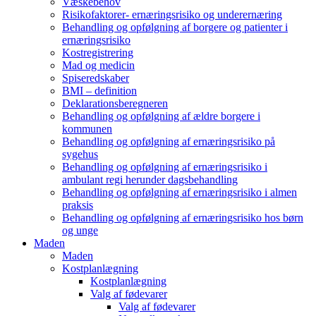
Væskebehov
Risikofaktorer- ernæringsrisiko og underernæring
Behandling og opfølgning af borgere og patienter i
ernæringsrisiko
Kostregistrering
Mad og medicin
Spiseredskaber
BMI – definition
Deklarationsberegneren
Behandling og opfølgning af ældre borgere i
kommunen
Behandling og opfølgning af ernæringsrisiko på
sygehus
Behandling og opfølgning af ernæringsrisiko i
ambulant regi herunder dagsbehandling
Behandling og opfølgning af ernæringsrisiko i almen
praksis
Behandling og opfølgning af ernæringsrisiko hos børn
og unge
Maden
Maden
Kostplanlægning
Kostplanlægning
Valg af fødevarer
Valg af fødevarer