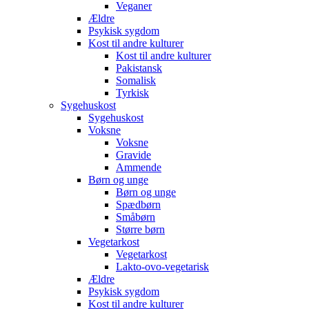
Veganer
Ældre
Psykisk sygdom
Kost til andre kulturer
Kost til andre kulturer
Pakistansk
Somalisk
Tyrkisk
Sygehuskost
Sygehuskost
Voksne
Voksne
Gravide
Ammende
Børn og unge
Børn og unge
Spædbørn
Småbørn
Større børn
Vegetarkost
Vegetarkost
Lakto-ovo-vegetarisk
Ældre
Psykisk sygdom
Kost til andre kulturer