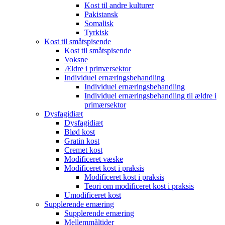
Kost til andre kulturer
Pakistansk
Somalisk
Tyrkisk
Kost til småtspisende
Kost til småtspisende
Voksne
Ældre i primærsektor
Individuel ernæringsbehandling
Individuel ernæringsbehandling
Individuel ernæringsbehandling til ældre i
primærsektor
Dysfagidiæt
Dysfagidiæt
Blød kost
Gratin kost
Cremet kost
Modificeret væske
Modificeret kost i praksis
Modificeret kost i praksis
Teori om modificeret kost i praksis
Umodificeret kost
Supplerende ernæring
Supplerende ernæring
Mellemmåltider