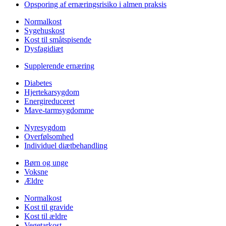
Opsporing af ernæringsrisiko i almen praksis
Normalkost
Sygehuskost
Kost til småtspisende
Dysfagidiæt
Supplerende ernæring
Diabetes
Hjertekarsygdom
Energireduceret
Mave-tarmsygdomme
Nyresygdom
Overfølsomhed
Individuel diætbehandling
Børn og unge
Voksne
Ældre
Normalkost
Kost til gravide
Kost til ældre
Vegetarkost