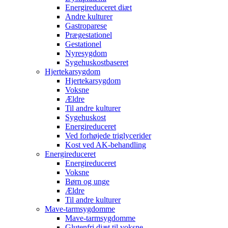
Energireduceret diæt
Andre kulturer
Gastroparese
Prægestationel
Gestationel
Nyresygdom
Sygehuskostbaseret
Hjertekarsygdom
Hjertekarsygdom
Voksne
Ældre
Til andre kulturer
Sygehuskost
Energireduceret
Ved forhøjede triglycerider
Kost ved AK-behandling
Energireduceret
Energireduceret
Voksne
Børn og unge
Ældre
Til andre kulturer
Mave-tarmsygdomme
Mave-tarmsygdomme
Glutenfri diæt til voksne