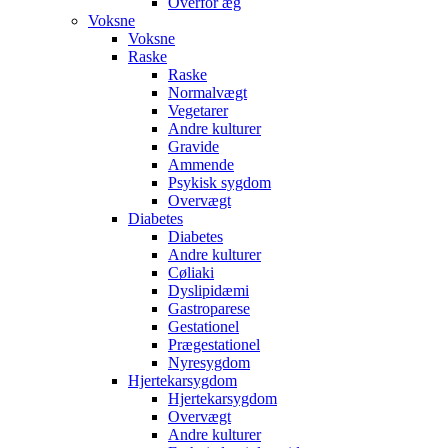
Overfor æg
Voksne
Voksne
Raske
Raske
Normalvægt
Vegetarer
Andre kulturer
Gravide
Ammende
Psykisk sygdom
Overvægt
Diabetes
Diabetes
Andre kulturer
Cøliaki
Dyslipidæmi
Gastroparese
Gestationel
Prægestationel
Nyresygdom
Hjertekarsygdom
Hjertekarsygdom
Overvægt
Andre kulturer