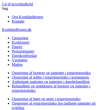
Gå til hovedindhold
Søg
Om Kosthåndbogen
Kontakt
Kosthåndbogen.dk
Opsporing
Kostformer
Diæter
Persongrupper
Dagskostforslag
Værktøjer
Maden
Opsporing af borgere og patienter i ernæringsrisiko
Opsporing af ældre i ernæringsrisiko i kommunen
Ambulante patienter og patienter i dagsbehandling
Behandling og opfølgning af borgere og patienter i
ernæringsrisiko
Opsporing af børn og unge i ernæringsrisiko
Opsporing af ernæringsrisiko hos indlagte patienter på
sygehus