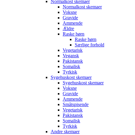
Normalkost skemaer
Normalkost skemaer
Voksne
Gravide
Ammende
Ældre
Raske børn
Raske børn
Særlige forhold
Vegetarisk
Vegansk
Pakistansk
Somalisk
Tyrkisk
Sygehuskost skemaer
Sygehuskost skemaer
Voksne
Gravide
Ammende
Småtspisende
Vegetarisk
Pakistansk
Somalisk
Tyrkisk
Andre skemaer