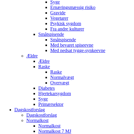
Syge
Ernæringsmæssig risiko
Gravide
Vegetarer
Psykisk sygdom
Fra andre kulturer
Småtspisende
Småtspisende
Med bevaret spiseevne
Med nedsat tygge-synkeevne
Ældre
Ældre
Raske
Raske
Normalvægt
Overvægt
Diabetes
Hjertekarsygdom
Syge
Primærsektor
Dagskostforslag
Dagskostforslag
Normalkost
Normalkost
Normalkost 7 MJ