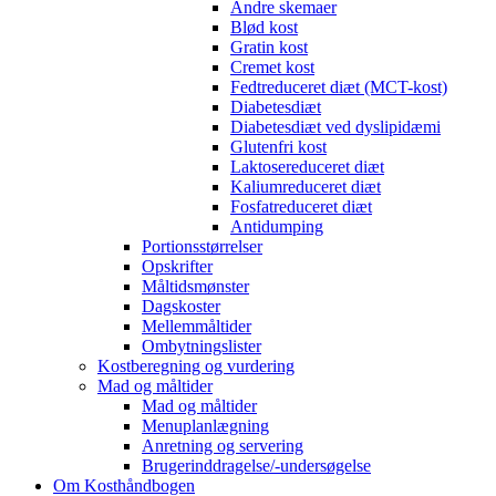
Andre skemaer
Blød kost
Gratin kost
Cremet kost
Fedtreduceret diæt (MCT-kost)
Diabetesdiæt
Diabetesdiæt ved dyslipidæmi
Glutenfri kost
Laktosereduceret diæt
Kaliumreduceret diæt
Fosfatreduceret diæt
Antidumping
Portionsstørrelser
Opskrifter
Måltidsmønster
Dagskoster
Mellemmåltider
Ombytningslister
Kostberegning og vurdering
Mad og måltider
Mad og måltider
Menuplanlægning
Anretning og servering
Brugerinddragelse/-undersøgelse
Om Kosthåndbogen