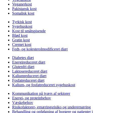
Veganerkost
Pakistansk kost
Somalisk kost
Tyrkisk kost
Sygehuskost
Kost til småtspisende
Blød kost
Gratin kost
Cremet kost
Fedt- og kolesterolmodificeret diæt
Diabetes diæt
Energireduceret diæt
Glutenfri diæt
Laktosereduceret diæt
Kaliumreduceret diæt
Fosfatreduceret diæt
Kalium- og fosfatreduceret sygehuskost
Kommunikation på tværs af sektorer
Energi- og proteinbehov
Væskebehov
Risikofaktorer- ernæringsrisiko og underernæring
Behandling og opfølgning af borgere og patienter i