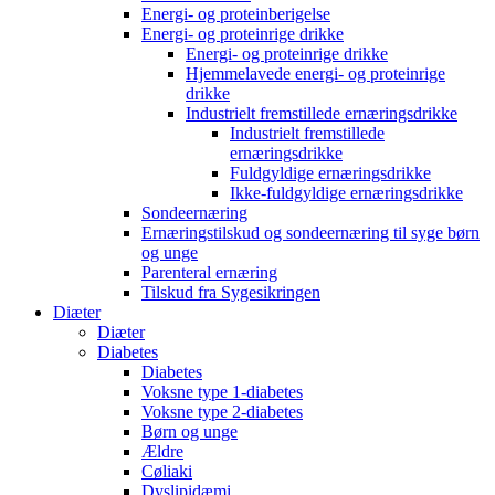
Energi- og proteinberigelse
Energi- og proteinrige drikke
Energi- og proteinrige drikke
Hjemmelavede energi- og proteinrige
drikke
Industrielt fremstillede ernæringsdrikke
Industrielt fremstillede
ernæringsdrikke
Fuldgyldige ernæringsdrikke
Ikke-fuldgyldige ernæringsdrikke
Sondeernæring
Ernæringstilskud og sondeernæring til syge børn
og unge
Parenteral ernæring
Tilskud fra Sygesikringen
Diæter
Diæter
Diabetes
Diabetes
Voksne type 1-diabetes
Voksne type 2-diabetes
Børn og unge
Ældre
Cøliaki
Dyslipidæmi