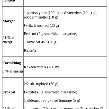
morgen
1 portion ymer (100 g) med ymerdrys (10 g) og
nødder/mandler (10 g)
Morgen
½ stk. fransbrød (20 g)
Fedtstof (8 g smør/blød margarine)
21 % af
energi
1 skive ost 45+ (20 g)
Kaffe/te
Formiddag
Kakaoletmælk (200 ml)
8 % af energi
2/2 stk. rugbrød (50 g)
Frokost
Fedtstof (8 g smør/blød margarine)
1 sildemad (30 g) med løgringe (5 g)
23 % af
1 æggemad (30 g) med mayonnaise (5 g), purløg (2