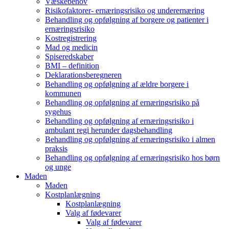
Væskebehov
Risikofaktorer- ernæringsrisiko og underernæring
Behandling og opfølgning af borgere og patienter i
ernæringsrisiko
Kostregistrering
Mad og medicin
Spiseredskaber
BMI – definition
Deklarationsberegneren
Behandling og opfølgning af ældre borgere i
kommunen
Behandling og opfølgning af ernæringsrisiko på
sygehus
Behandling og opfølgning af ernæringsrisiko i
ambulant regi herunder dagsbehandling
Behandling og opfølgning af ernæringsrisiko i almen
praksis
Behandling og opfølgning af ernæringsrisiko hos børn
og unge
Maden
Maden
Kostplanlægning
Kostplanlægning
Valg af fødevarer
Valg af fødevarer