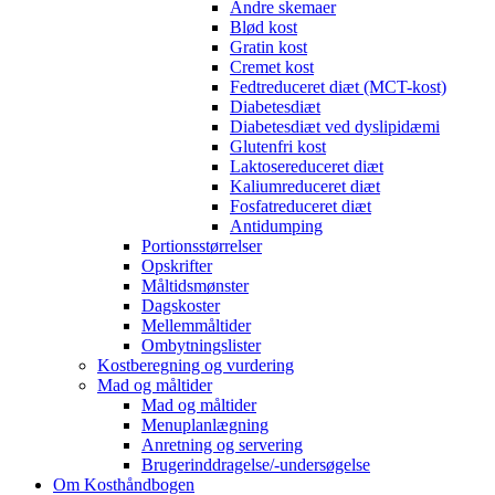
Andre skemaer
Blød kost
Gratin kost
Cremet kost
Fedtreduceret diæt (MCT-kost)
Diabetesdiæt
Diabetesdiæt ved dyslipidæmi
Glutenfri kost
Laktosereduceret diæt
Kaliumreduceret diæt
Fosfatreduceret diæt
Antidumping
Portionsstørrelser
Opskrifter
Måltidsmønster
Dagskoster
Mellemmåltider
Ombytningslister
Kostberegning og vurdering
Mad og måltider
Mad og måltider
Menuplanlægning
Anretning og servering
Brugerinddragelse/-undersøgelse
Om Kosthåndbogen