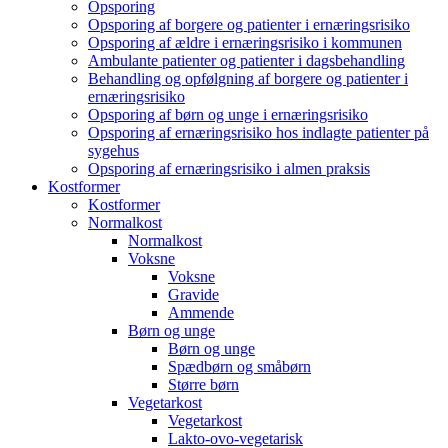
Opsporing
Opsporing af borgere og patienter i ernæringsrisiko
Opsporing af ældre i ernæringsrisiko i kommunen
Ambulante patienter og patienter i dagsbehandling
Behandling og opfølgning af borgere og patienter i
ernæringsrisiko
Opsporing af børn og unge i ernæringsrisiko
Opsporing af ernæringsrisiko hos indlagte patienter på
sygehus
Opsporing af ernæringsrisiko i almen praksis
Kostformer
Kostformer
Normalkost
Normalkost
Voksne
Voksne
Gravide
Ammende
Børn og unge
Børn og unge
Spædbørn og småbørn
Større børn
Vegetarkost
Vegetarkost
Lakto-ovo-vegetarisk