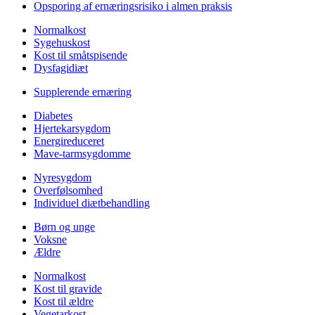
Opsporing af ernæringsrisiko i almen praksis
Normalkost
Sygehuskost
Kost til småtspisende
Dysfagidiæt
Supplerende ernæring
Diabetes
Hjertekarsygdom
Energireduceret
Mave-tarmsygdomme
Nyresygdom
Overfølsomhed
Individuel diætbehandling
Børn og unge
Voksne
Ældre
Normalkost
Kost til gravide
Kost til ældre
Vegetarkost