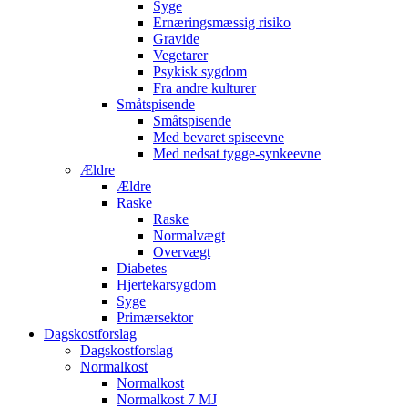
Syge
Ernæringsmæssig risiko
Gravide
Vegetarer
Psykisk sygdom
Fra andre kulturer
Småtspisende
Småtspisende
Med bevaret spiseevne
Med nedsat tygge-synkeevne
Ældre
Ældre
Raske
Raske
Normalvægt
Overvægt
Diabetes
Hjertekarsygdom
Syge
Primærsektor
Dagskostforslag
Dagskostforslag
Normalkost
Normalkost
Normalkost 7 MJ