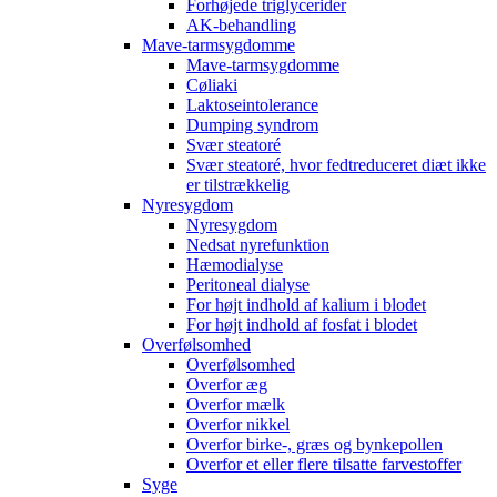
Forhøjede triglycerider
AK-behandling
Mave-tarmsygdomme
Mave-tarmsygdomme
Cøliaki
Laktoseintolerance
Dumping syndrom
Svær steatoré
Svær steatoré, hvor fedtreduceret diæt ikke
er tilstrækkelig
Nyresygdom
Nyresygdom
Nedsat nyrefunktion
Hæmodialyse
Peritoneal dialyse
For højt indhold af kalium i blodet
For højt indhold af fosfat i blodet
Overfølsomhed
Overfølsomhed
Overfor æg
Overfor mælk
Overfor nikkel
Overfor birke-, græs og bynkepollen
Overfor et eller flere tilsatte farvestoffer
Syge