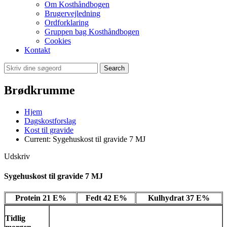
Om Kosthåndbogen
Brugervejledning
Ordforklaring
Gruppen bag Kosthåndbogen
Cookies
Kontakt
Search
Brødkrumme
Hjem
Dagskostforslag
Kost til gravide
Current:
Sygehuskost til gravide 7 MJ
Udskriv
Sygehuskost til gravide 7 MJ
Protein 21 E%
Fedt 42 E%
Kulhydrat 37 E%
Tidlig