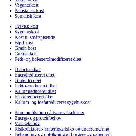
Veganerkost
Pakistansk kost
Somalisk kost
Tyrkisk kost
Sygehuskost
Kost til småtspisende
Blød kost
Gratin kost
Cremet kost
Fedt- og kolesterolmodificeret diæt
Diabetes diæt
Energireduceret diæt
Glutenfri diæt
Laktosereduceret diæt
Kaliumreduceret diæt
Fosfatreduceret diæt
Kalium- og fosfatreduceret sygehuskost
Kommunikation på tværs af sektorer
Energi- og proteinbehov
Væskebehov
Risikofaktorer- ernæringsrisiko og underernæring
Behandling og opfølgning af borgere og patienter i