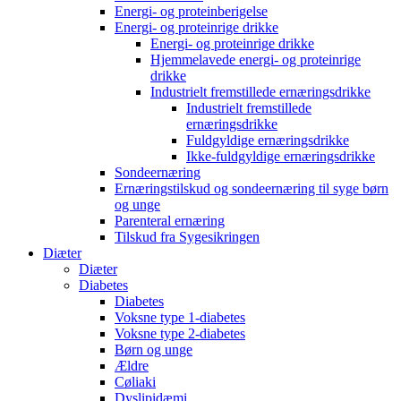
Energi- og proteinberigelse
Energi- og proteinrige drikke
Energi- og proteinrige drikke
Hjemmelavede energi- og proteinrige
drikke
Industrielt fremstillede ernæringsdrikke
Industrielt fremstillede
ernæringsdrikke
Fuldgyldige ernæringsdrikke
Ikke-fuldgyldige ernæringsdrikke
Sondeernæring
Ernæringstilskud og sondeernæring til syge børn
og unge
Parenteral ernæring
Tilskud fra Sygesikringen
Diæter
Diæter
Diabetes
Diabetes
Voksne type 1-diabetes
Voksne type 2-diabetes
Børn og unge
Ældre
Cøliaki
Dyslipidæmi