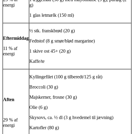
energi
g)
1 glas letmælk (150 ml)
½ stk. franskbrød (20 g)
Eftermiddag
Fedtstof (8 g smør/blød margarine)
11 % af
1 skive ost 45+ (20 g)
energi
Kaffe/te
Kyllingefilet (100 g tilberedt/125 g råt)
Broccoli (30 g)
Majskerner, frosne (30 g)
Aften
Olie (6 g)
Skysovs, ca. ½ dl (3 g hvedemel til jævning)
29 % af
energi
Kartofler (80 g)