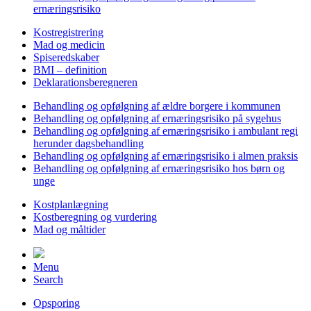
ernæringsrisiko
Kostregistrering
Mad og medicin
Spiseredskaber
BMI – definition
Deklarationsberegneren
Behandling og opfølgning af ældre borgere i kommunen
Behandling og opfølgning af ernæringsrisiko på sygehus
Behandling og opfølgning af ernæringsrisiko i ambulant regi
herunder dagsbehandling
Behandling og opfølgning af ernæringsrisiko i almen praksis
Behandling og opfølgning af ernæringsrisiko hos børn og
unge
Kostplanlægning
Kostberegning og vurdering
Mad og måltider
Menu
Search
Opsporing