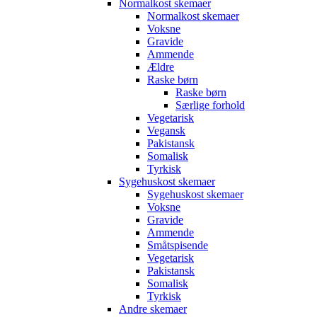
Normalkost skemaer
Normalkost skemaer
Voksne
Gravide
Ammende
Ældre
Raske børn
Raske børn
Særlige forhold
Vegetarisk
Vegansk
Pakistansk
Somalisk
Tyrkisk
Sygehuskost skemaer
Sygehuskost skemaer
Voksne
Gravide
Ammende
Småtspisende
Vegetarisk
Pakistansk
Somalisk
Tyrkisk
Andre skemaer