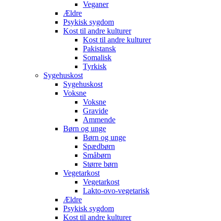
Veganer
Ældre
Psykisk sygdom
Kost til andre kulturer
Kost til andre kulturer
Pakistansk
Somalisk
Tyrkisk
Sygehuskost
Sygehuskost
Voksne
Voksne
Gravide
Ammende
Børn og unge
Børn og unge
Spædbørn
Småbørn
Større børn
Vegetarkost
Vegetarkost
Lakto-ovo-vegetarisk
Ældre
Psykisk sygdom
Kost til andre kulturer