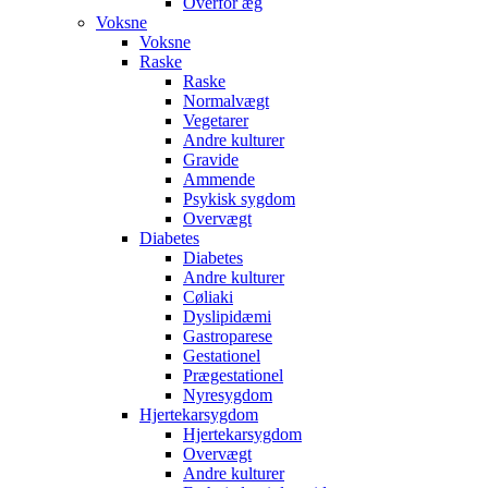
Overfor æg
Voksne
Voksne
Raske
Raske
Normalvægt
Vegetarer
Andre kulturer
Gravide
Ammende
Psykisk sygdom
Overvægt
Diabetes
Diabetes
Andre kulturer
Cøliaki
Dyslipidæmi
Gastroparese
Gestationel
Prægestationel
Nyresygdom
Hjertekarsygdom
Hjertekarsygdom
Overvægt
Andre kulturer