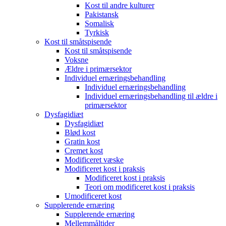
Kost til andre kulturer
Pakistansk
Somalisk
Tyrkisk
Kost til småtspisende
Kost til småtspisende
Voksne
Ældre i primærsektor
Individuel ernæringsbehandling
Individuel ernæringsbehandling
Individuel ernæringsbehandling til ældre i
primærsektor
Dysfagidiæt
Dysfagidiæt
Blød kost
Gratin kost
Cremet kost
Modificeret væske
Modificeret kost i praksis
Modificeret kost i praksis
Teori om modificeret kost i praksis
Umodificeret kost
Supplerende ernæring
Supplerende ernæring
Mellemmåltider