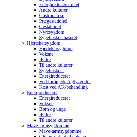
Energireduceret diæt
Andre kulturer
Gastroparese
Prægestationel
Gestationel
Nyresygdom
Sygehuskostbaseret
Hjertekarsygdom
Hjertekarsygdom
Voksne
Ældre
Til andre kulturer
Sygehuskost
Energireduceret
Ved forhøjede triglycerider
Kost ved AK-behandling
Energireduceret
Energireduceret
Voksne
Børn og unge
Ældre
Til andre kulturer
Mave-tarmsygdomme
Mave-tarmsygdomme
Glutenfri diæt til voksne