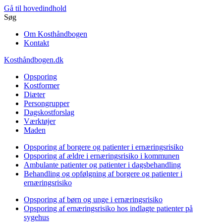
Gå til hovedindhold
Søg
Om Kosthåndbogen
Kontakt
Kosthåndbogen.dk
Opsporing
Kostformer
Diæter
Persongrupper
Dagskostforslag
Værktøjer
Maden
Opsporing af borgere og patienter i ernæringsrisiko
Opsporing af ældre i ernæringsrisiko i kommunen
Ambulante patienter og patienter i dagsbehandling
Behandling og opfølgning af borgere og patienter i
ernæringsrisiko
Opsporing af børn og unge i ernæringsrisiko
Opsporing af ernæringsrisiko hos indlagte patienter på
sygehus