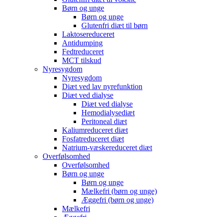
Børn og unge
Børn og unge
Glutenfri diæt til børn
Laktosereduceret
Antidumping
Fedtreduceret
MCT tilskud
Nyresygdom
Nyresygdom
Diæt ved lav nyrefunktion
Diæt ved dialyse
Diæt ved dialyse
Hemodialysediæt
Peritoneal diæt
Kaliumreduceret diæt
Fosfatreduceret diæt
Natrium-væskereduceret diæt
Overfølsomhed
Overfølsomhed
Børn og unge
Børn og unge
Mælkefri (børn og unge)
Æggefri (børn og unge)
Mælkefri