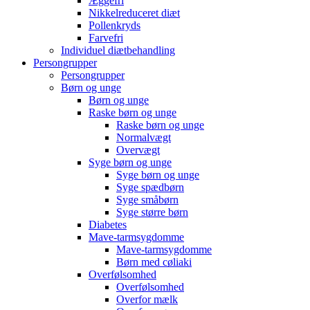
Æggefri
Nikkelreduceret diæt
Pollenkryds
Farvefri
Individuel diætbehandling
Persongrupper
Persongrupper
Børn og unge
Børn og unge
Raske børn og unge
Raske børn og unge
Normalvægt
Overvægt
Syge børn og unge
Syge børn og unge
Syge spædbørn
Syge småbørn
Syge større børn
Diabetes
Mave-tarmsygdomme
Mave-tarmsygdomme
Børn med cøliaki
Overfølsomhed
Overfølsomhed
Overfor mælk