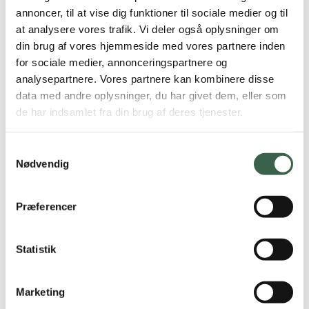
annoncer, til at vise dig funktioner til sociale medier og til
1 glas letmælk (150 ml)
at analysere vores trafik. Vi deler også oplysninger om
din brug af vores hjemmeside med vores partnere inden
1 stk. franskbrød (40 g)
Eftermiddag
for sociale medier, annonceringspartnere og
analysepartnere. Vores partnere kan kombinere disse
Fedtstof (8 g smør/blød margarine)
11 % af
data med andre oplysninger, du har givet dem, eller som
energi
de har indsamlet fra din brug af deres tjenester.
1 skive ost 45+ (20 g)
Kaffe/te
Samtykkevalg
Nødvendig
Kyllingefilet (125 g tilberedt/150 g råt)
Aften
Præferencer
Broccoli (30 g)
Majskerner, frosne (30 g)
28 % af
Statistik
energi
Olie (10 g)
Marketing
Skysovs, ca. ½ dl (3 g hvedemel til