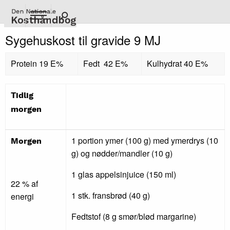
Gå
til
hovedindhold
Sygehuskost til gravide 9 MJ
Protein 19 E%
Fedt 42 E%
Kulhydrat 40 E%
Tidlig
morgen
1 portion ymer (100 g) med ymerdrys (10
Morgen
g) og nødder/mandler (10 g)
1 glas appelsinjuice (150 ml)
22 % af
1 stk. fransbrød (40 g)
energi
Fedtstof (8 g smør/blød margarine)