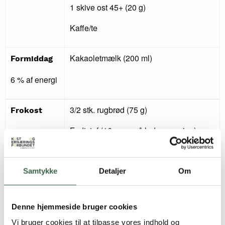
1 skive ost 45+ (20 g)
Kaffe/te
Kakaoletmælk (200 ml)
Formiddag
6 % af energi
3/2 stk. rugbrød (75 g)
Frokost
Fedtstof (16 g smør/blød margarine)
1 roastbeefmad (12 g) med remoulade
27 % af
(10 g) og agurkesalat (10 g)
energi
Samtykke
Detaljer
Om
1 sildemad (30 g) med løgringe (5 g)
1 æggemad (40 g) med mayonnaise (5
Denne hjemmeside bruger cookies
g), purløg (2 g)
Vi bruger cookies til at tilpasse vores indhold og