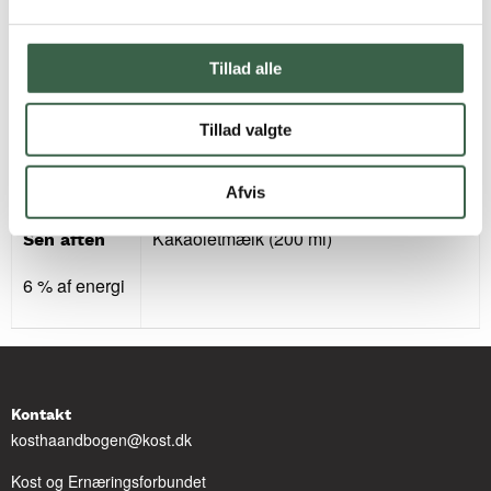
jævning)
Kartofler (100 g)
Tillad alle
Jordbærgrød (100 ml) med sødmælk (50
ml)
Tillad valgte
1 glas letmælk (150 ml)
Afvis
Kakaoletmælk (200 ml)
Sen aften
6 % af energi
Kontakt
kosthaandbogen@kost.dk
Kost og Ernæringsforbundet