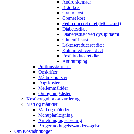
Andre skemaer
Blød kost
Gratin kost
Cremet kost
Fedtreduceret diæt (MCT-kost)
Diabetesdiæt
Diabetesdiæt ved dyslipidæmi
Glutenfri kost
Laktosereduceret diæt
Kaliumreduceret diæt
Fosfatreduceret diæt
Antidumping
Portionsstørrelser
Opskrifter
Måltidsmønster
Dagskoster
Mellemmåltider
Ombytningslister
Kostberegning og vurdering
Mad og måltider
Mad og måltider
Menuplanlægning
Anretning og servering
Brugerinddragelse/-undersøgelse
Om Kosthåndbogen