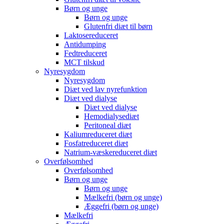
Børn og unge
Børn og unge
Glutenfri diæt til børn
Laktosereduceret
Antidumping
Fedtreduceret
MCT tilskud
Nyresygdom
Nyresygdom
Diæt ved lav nyrefunktion
Diæt ved dialyse
Diæt ved dialyse
Hemodialysediæt
Peritoneal diæt
Kaliumreduceret diæt
Fosfatreduceret diæt
Natrium-væskereduceret diæt
Overfølsomhed
Overfølsomhed
Børn og unge
Børn og unge
Mælkefri (børn og unge)
Æggefri (børn og unge)
Mælkefri