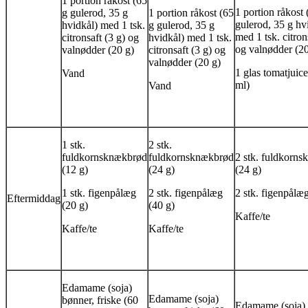
1 portion råkost (65
1 portion råkost 
g gulerod, 35 g
1 portion råkost (65
gulerod, 35 g hv
hvidkål) med 1 tsk.
g gulerod, 35 g
med 1 tsk. citron
citronsaft (3 g) og
hvidkål) med 1 tsk.
og valnødder (20
valnødder (20 g)
citronsaft (3 g) og
valnødder (20 g)
1 glas tomatjuic
Vand
ml)
Vand
1 stk.
2 stk.
fuldkornsknækbrød
fuldkornsknækbrød
2 stk. fuldkorn
(12 g)
(24 g)
(24 g)
1 stk. figenpålæg
2 stk. figenpålæg
2 stk. figenpålæ
Eftermiddag
(20 g)
(40 g)
Kaffe/te
Kaffe/te
Kaffe/te
Edamame (soja)
Edamame (soja)
bønner, friske (60
Edamame (soja) 