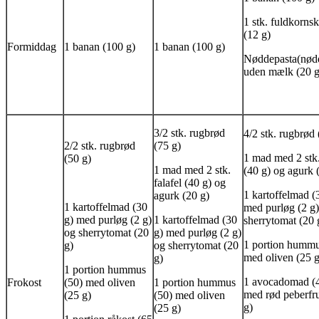
1 stk. fuldkorn
(12 g)
Formiddag
1 banan (100 g)
1 banan (100 g)
Nøddepasta(nød
uden mælk (20 g
3/2 stk. rugbrød
4/2 stk. rugbrød
2/2 stk. rugbrød
(75 g)
1 mad med 2 stk
(50 g)
1 mad med 2 stk.
(40 g) og agurk 
falafel
(40 g) og
1 kartoffelmad (
agurk (20 g)
1 kartoffelmad (30
med purløg (2 g
g) med purløg (2 g)
1 kartoffelmad (30
sherrytomat (20 
og sherrytomat (20
g) med purløg (2 g)
1 portion hummu
g)
og sherrytomat (20
med oliven (25 g
g)
1 portion hummus
1 avocadomad (4
Frokost
(50) med oliven
1 portion hummus
med rød peberfr
(25 g)
(50) med oliven
g)
(25 g)