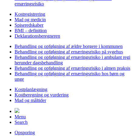
ernæringsrisiko
Kostregistrering
Mad og medicin
Spiseredskaber
BMI – definition
Deklarationsberegneren
Behandling og opfølgning af ældre borgere i kommunen
Behandling og opfølgning af ernæringsrisiko på sygehus
Behandling og opfølgning af ernæringsrisiko i ambulant regi
herunder dagsbehandling
Behandling og opfølgning af ernæringsrisiko i almen praksis
Behandling og opfølgning af ernæringsrisiko hos børn og
unge
Kostplanlægning
Kostberegning og vurdering
Mad og måltider
Menu
Search
Opsporing