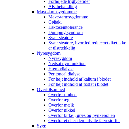
Forhøjede triglycerider
AK-behandling
Mave-tarmsygdomme
Mave-tarmsygdomme
Cøliaki
Laktoseintolerance
Dumping syndrom
Svær steatoré
Svær steatoré, hvor fedtreduceret diæt ikke
er tilstrækkelig
Nyresygdom
Nyresygdom
Nedsat nyrefunktion
Hæmodialyse
Peritoneal dialyse
For højt indhold af kalium i blodet
For højt indhold af fosfat i blodet
Overfølsomhed
Overfølsomhed
Overfor æg
Overfor mælk
Overfor nikkel
Overfor birke-, græs og bynkepollen
Overfor et eller flere tilsatte farvestoffer
Syge