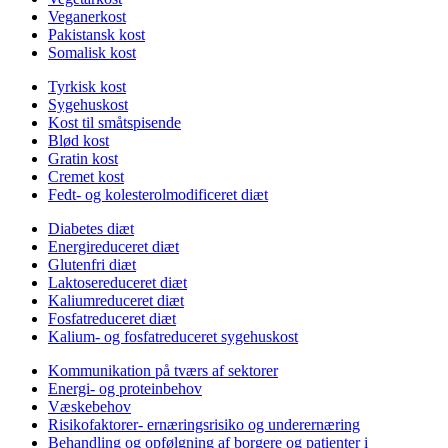
Veganerkost
Pakistansk kost
Somalisk kost
Tyrkisk kost
Sygehuskost
Kost til småtspisende
Blød kost
Gratin kost
Cremet kost
Fedt- og kolesterolmodificeret diæt
Diabetes diæt
Energireduceret diæt
Glutenfri diæt
Laktosereduceret diæt
Kaliumreduceret diæt
Fosfatreduceret diæt
Kalium- og fosfatreduceret sygehuskost
Kommunikation på tværs af sektorer
Energi- og proteinbehov
Væskebehov
Risikofaktorer- ernæringsrisiko og underernæring
Behandling og opfølgning af borgere og patienter i