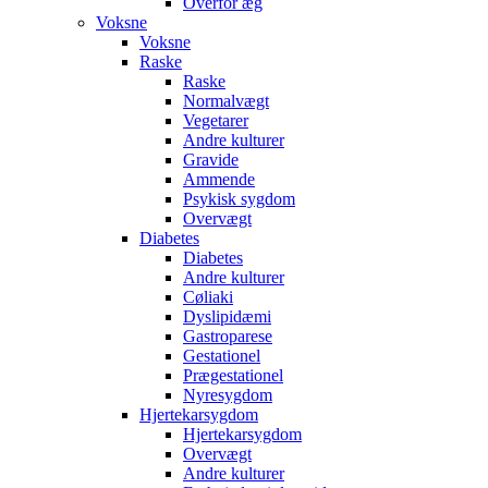
Overfor æg
Voksne
Voksne
Raske
Raske
Normalvægt
Vegetarer
Andre kulturer
Gravide
Ammende
Psykisk sygdom
Overvægt
Diabetes
Diabetes
Andre kulturer
Cøliaki
Dyslipidæmi
Gastroparese
Gestationel
Prægestationel
Nyresygdom
Hjertekarsygdom
Hjertekarsygdom
Overvægt
Andre kulturer