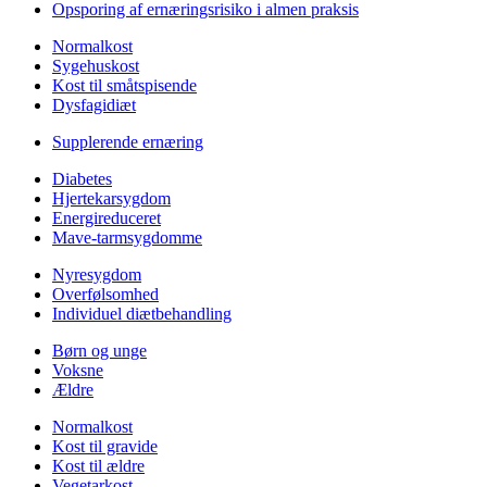
Opsporing af ernæringsrisiko i almen praksis
Normalkost
Sygehuskost
Kost til småtspisende
Dysfagidiæt
Supplerende ernæring
Diabetes
Hjertekarsygdom
Energireduceret
Mave-tarmsygdomme
Nyresygdom
Overfølsomhed
Individuel diætbehandling
Børn og unge
Voksne
Ældre
Normalkost
Kost til gravide
Kost til ældre
Vegetarkost