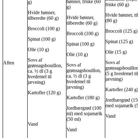
bønner, friske (60
g)
friske (60 g)
g)
Hvide bønner,
Hvide bønner, ti
Hvide bønner,
tilberedte (60 g)
(80 g)
tilberedte (60 g)
Broccoli (100 g)
Broccoli (125 g)
Broccoli (100 g)
Spinat (100 g)
Spinat (125 g)
Spinat (100 g)
Olie (10 g)
Olie (15 g)
Olie (10 g)
Sovs af
Sovs af
Aften
Sovs af
grønsagsbouillon,
grønsagsbouillon,
grønsagsbouillon,
ca. ½ dl (3 g
(5 g hvedemel til
ca. ½ dl (3 g
hvedemel til
jævning)
hvedemel til
jævning)
jævning)
Kartofler (240 g
Kartofler (120 g)
Kartofler (180 g)
Jordbærgrød (15
med sojamælk (5
Jordbærgrød (100
ml) med sojamælk
Vand
(50 ml)
Vand
Vand