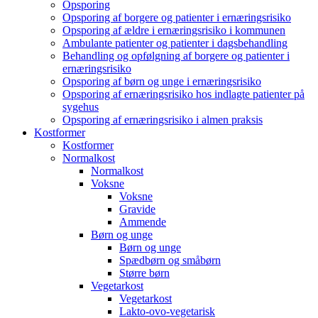
Opsporing
Opsporing af borgere og patienter i ernæringsrisiko
Opsporing af ældre i ernæringsrisiko i kommunen
Ambulante patienter og patienter i dagsbehandling
Behandling og opfølgning af borgere og patienter i
ernæringsrisiko
Opsporing af børn og unge i ernæringsrisiko
Opsporing af ernæringsrisiko hos indlagte patienter på
sygehus
Opsporing af ernæringsrisiko i almen praksis
Kostformer
Kostformer
Normalkost
Normalkost
Voksne
Voksne
Gravide
Ammende
Børn og unge
Børn og unge
Spædbørn og småbørn
Større børn
Vegetarkost
Vegetarkost
Lakto-ovo-vegetarisk