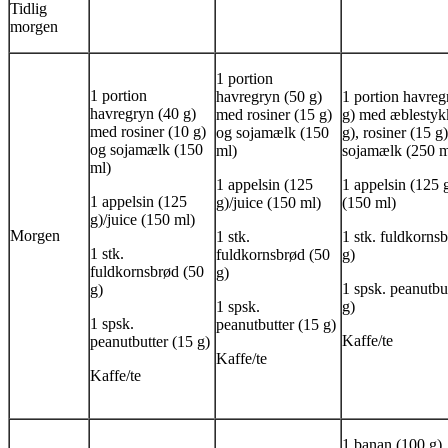
Tidlig
morgen
1 portion
1 portion
havregryn (50 g)
1 portion havreg
havregryn (40 g)
med rosiner (15 g)
g) med æblestyk
med rosiner (10 g)
og sojamælk (150
g), rosiner (15 g
og sojamælk (150
ml)
sojamælk (250 m
ml)
1 appelsin (125
1 appelsin (125 g
1 appelsin (125
g)/juice (150 ml)
(150 ml)
g)/juice (150 ml)
Morgen
1 stk.
1 stk. fuldkorns
1 stk.
fuldkornsbrød (50
g)
fuldkornsbrød (50
g)
1 spsk. peanutbu
g)
1 spsk.
g)
1 spsk.
peanutbutter (15 g)
Kaffe/te
peanutbutter (15 g)
Kaffe/te
Kaffe/te
1 banan (100 g)