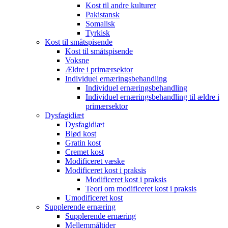
Kost til andre kulturer
Pakistansk
Somalisk
Tyrkisk
Kost til småtspisende
Kost til småtspisende
Voksne
Ældre i primærsektor
Individuel ernæringsbehandling
Individuel ernæringsbehandling
Individuel ernæringsbehandling til ældre i
primærsektor
Dysfagidiæt
Dysfagidiæt
Blød kost
Gratin kost
Cremet kost
Modificeret væske
Modificeret kost i praksis
Modificeret kost i praksis
Teori om modificeret kost i praksis
Umodificeret kost
Supplerende ernæring
Supplerende ernæring
Mellemmåltider