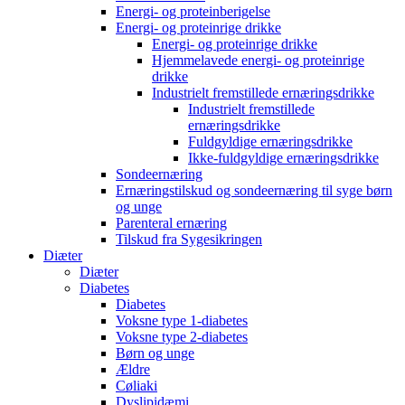
Energi- og proteinberigelse
Energi- og proteinrige drikke
Energi- og proteinrige drikke
Hjemmelavede energi- og proteinrige
drikke
Industrielt fremstillede ernæringsdrikke
Industrielt fremstillede
ernæringsdrikke
Fuldgyldige ernæringsdrikke
Ikke-fuldgyldige ernæringsdrikke
Sondeernæring
Ernæringstilskud og sondeernæring til syge børn
og unge
Parenteral ernæring
Tilskud fra Sygesikringen
Diæter
Diæter
Diabetes
Diabetes
Voksne type 1-diabetes
Voksne type 2-diabetes
Børn og unge
Ældre
Cøliaki
Dyslipidæmi