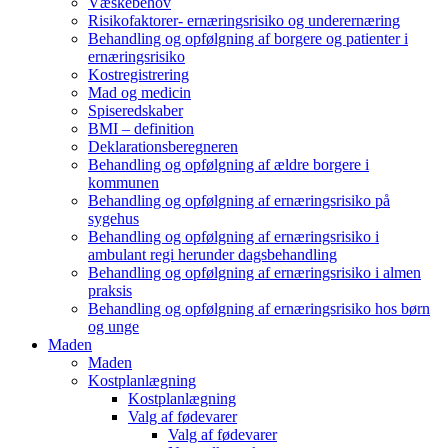
Væskebehov
Risikofaktorer- ernæringsrisiko og underernæring
Behandling og opfølgning af borgere og patienter i
ernæringsrisiko
Kostregistrering
Mad og medicin
Spiseredskaber
BMI – definition
Deklarationsberegneren
Behandling og opfølgning af ældre borgere i
kommunen
Behandling og opfølgning af ernæringsrisiko på
sygehus
Behandling og opfølgning af ernæringsrisiko i
ambulant regi herunder dagsbehandling
Behandling og opfølgning af ernæringsrisiko i almen
praksis
Behandling og opfølgning af ernæringsrisiko hos børn
og unge
Maden
Maden
Kostplanlægning
Kostplanlægning
Valg af fødevarer
Valg af fødevarer