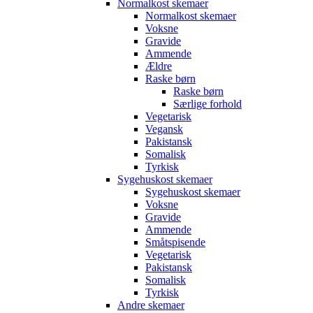
Normalkost skemaer
Normalkost skemaer
Voksne
Gravide
Ammende
Ældre
Raske børn
Raske børn
Særlige forhold
Vegetarisk
Vegansk
Pakistansk
Somalisk
Tyrkisk
Sygehuskost skemaer
Sygehuskost skemaer
Voksne
Gravide
Ammende
Småtspisende
Vegetarisk
Pakistansk
Somalisk
Tyrkisk
Andre skemaer