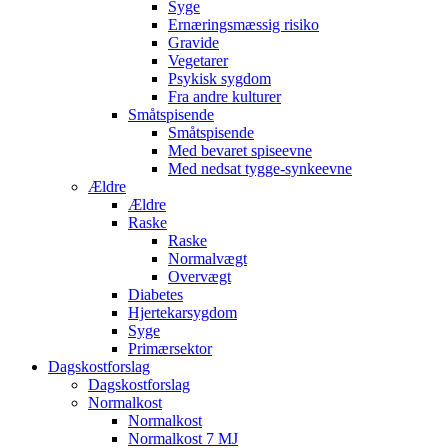
Syge
Ernæringsmæssig risiko
Gravide
Vegetarer
Psykisk sygdom
Fra andre kulturer
Småtspisende
Småtspisende
Med bevaret spiseevne
Med nedsat tygge-synkeevne
Ældre
Ældre
Raske
Raske
Normalvægt
Overvægt
Diabetes
Hjertekarsygdom
Syge
Primærsektor
Dagskostforslag
Dagskostforslag
Normalkost
Normalkost
Normalkost 7 MJ