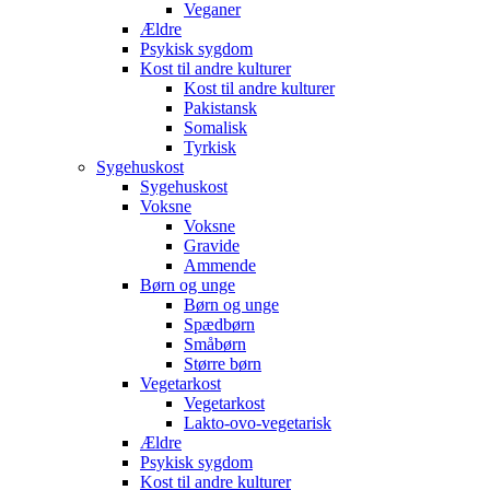
Veganer
Ældre
Psykisk sygdom
Kost til andre kulturer
Kost til andre kulturer
Pakistansk
Somalisk
Tyrkisk
Sygehuskost
Sygehuskost
Voksne
Voksne
Gravide
Ammende
Børn og unge
Børn og unge
Spædbørn
Småbørn
Større børn
Vegetarkost
Vegetarkost
Lakto-ovo-vegetarisk
Ældre
Psykisk sygdom
Kost til andre kulturer