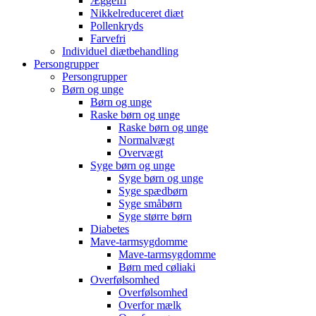
Æggefri
Nikkelreduceret diæt
Pollenkryds
Farvefri
Individuel diætbehandling
Persongrupper
Persongrupper
Børn og unge
Børn og unge
Raske børn og unge
Raske børn og unge
Normalvægt
Overvægt
Syge børn og unge
Syge børn og unge
Syge spædbørn
Syge småbørn
Syge større børn
Diabetes
Mave-tarmsygdomme
Mave-tarmsygdomme
Børn med cøliaki
Overfølsomhed
Overfølsomhed
Overfor mælk