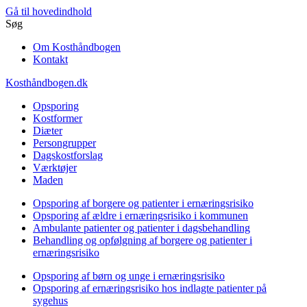
Gå til hovedindhold
Søg
Om Kosthåndbogen
Kontakt
Kosthåndbogen.dk
Opsporing
Kostformer
Diæter
Persongrupper
Dagskostforslag
Værktøjer
Maden
Opsporing af borgere og patienter i ernæringsrisiko
Opsporing af ældre i ernæringsrisiko i kommunen
Ambulante patienter og patienter i dagsbehandling
Behandling og opfølgning af borgere og patienter i
ernæringsrisiko
Opsporing af børn og unge i ernæringsrisiko
Opsporing af ernæringsrisiko hos indlagte patienter på
sygehus