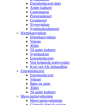
Energireduceret diæt
Andre kulturer
Gastroparese
Prægestationel
Gestationel
Nyresygdom
Sygehuskostbaseret
Hjertekarsygdom
Hjertekarsygdom
Voksne
Ældre
Til andre kulturer
Sygehuskost
Energireduceret
Ved forhøjede triglycerider
Kost ved AK-behandling
Energireduceret
Energireduceret
Voksne
Børn og unge
Ældre
Til andre kulturer
Mave-tarmsygdomme
Mave-tarmsygdomme
Glutenfri diæt til voksne