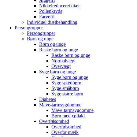
Æggefri
Nikkelreduceret diæt
Pollenkryds
Farvefri
Individuel diætbehandling
Persongrupper
Persongrupper
Børn og unge
Børn og unge
Raske børn og unge
Raske børn og unge
Normalvægt
Overvægt
Syge børn og unge
Syge børn og unge
Syge spædbørn
Syge småbørn
Syge større børn
Diabetes
Mave-tarmsygdomme
Mave-tarmsygdomme
Børn med cøliaki
Overfølsomhed
Overfølsomhed
Overfor mælk