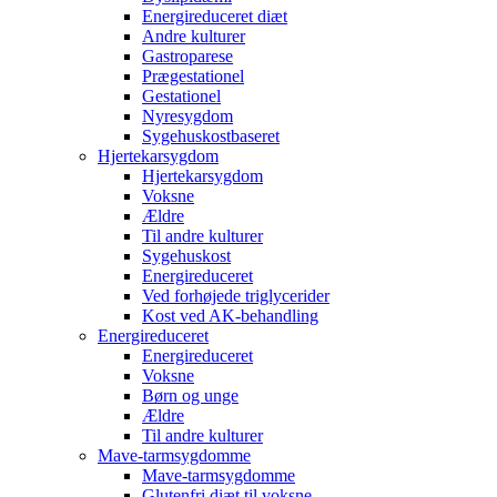
Energireduceret diæt
Andre kulturer
Gastroparese
Prægestationel
Gestationel
Nyresygdom
Sygehuskostbaseret
Hjertekarsygdom
Hjertekarsygdom
Voksne
Ældre
Til andre kulturer
Sygehuskost
Energireduceret
Ved forhøjede triglycerider
Kost ved AK-behandling
Energireduceret
Energireduceret
Voksne
Børn og unge
Ældre
Til andre kulturer
Mave-tarmsygdomme
Mave-tarmsygdomme
Glutenfri diæt til voksne