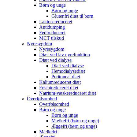
Børn og unge
Børn og unge
Glutenfri diæt til børn
Laktosereduceret
Antidumping
Fedtreduceret
MCT tilskud
Nyresygdom
Nyresygdom
Diæt ved lav nyrefunktion
Diæt ved dialyse
Diæt ved dialyse
Hemodialysediæt
Peritoneal diæt
Kaliumreduceret diæt
Fosfatreduceret diæt
Natrium-væskereduceret diæt
Overfølsomhed
Overfølsomhed
Børn og unge
Børn og unge
Mælkefri (børn og unge)
Æggefri (børn og unge)
Mælkefri