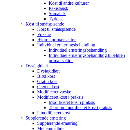
Kost til andre kulturer
Pakistansk
Somalisk
Tyrkisk
Kost til småtspisende
Kost til småtspisende
Voksne
Ældre i primærsektor
Individuel ernæringsbehandling
Individuel ernæringsbehandling
Individuel ernæringsbehandling til ældre i
primærsektor
Dysfagidiæt
Dysfagidiæt
Blød kost
Gratin kost
Cremet kost
Modificeret væske
Modificeret kost i praksis
Modificeret kost i praksis
Teori om modificeret kost i praksis
Umodificeret kost
Supplerende ernæring
Supplerende ernæring
Mellemmåltider