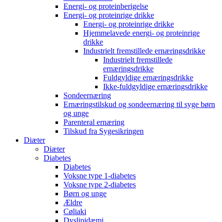
Energi- og proteinberigelse
Energi- og proteinrige drikke
Energi- og proteinrige drikke
Hjemmelavede energi- og proteinrige
drikke
Industrielt fremstillede ernæringsdrikke
Industrielt fremstillede
ernæringsdrikke
Fuldgyldige ernæringsdrikke
Ikke-fuldgyldige ernæringsdrikke
Sondeernæring
Ernæringstilskud og sondeernæring til syge børn
og unge
Parenteral ernæring
Tilskud fra Sygesikringen
Diæter
Diæter
Diabetes
Diabetes
Voksne type 1-diabetes
Voksne type 2-diabetes
Børn og unge
Ældre
Cøliaki
Dyslipidæmi