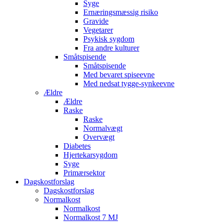
Syge
Ernæringsmæssig risiko
Gravide
Vegetarer
Psykisk sygdom
Fra andre kulturer
Småtspisende
Småtspisende
Med bevaret spiseevne
Med nedsat tygge-synkeevne
Ældre
Ældre
Raske
Raske
Normalvægt
Overvægt
Diabetes
Hjertekarsygdom
Syge
Primærsektor
Dagskostforslag
Dagskostforslag
Normalkost
Normalkost
Normalkost 7 MJ