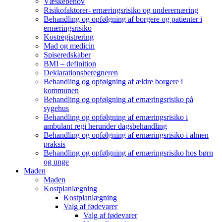
Væskebehov
Risikofaktorer- ernæringsrisiko og underernæring
Behandling og opfølgning af borgere og patienter i
ernæringsrisiko
Kostregistrering
Mad og medicin
Spiseredskaber
BMI – definition
Deklarationsberegneren
Behandling og opfølgning af ældre borgere i
kommunen
Behandling og opfølgning af ernæringsrisiko på
sygehus
Behandling og opfølgning af ernæringsrisiko i
ambulant regi herunder dagsbehandling
Behandling og opfølgning af ernæringsrisiko i almen
praksis
Behandling og opfølgning af ernæringsrisiko hos børn
og unge
Maden
Maden
Kostplanlægning
Kostplanlægning
Valg af fødevarer
Valg af fødevarer