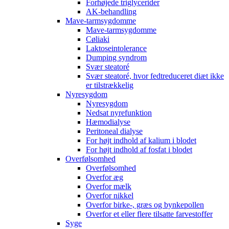
Forhøjede triglycerider
AK-behandling
Mave-tarmsygdomme
Mave-tarmsygdomme
Cøliaki
Laktoseintolerance
Dumping syndrom
Svær steatoré
Svær steatoré, hvor fedtreduceret diæt ikke
er tilstrækkelig
Nyresygdom
Nyresygdom
Nedsat nyrefunktion
Hæmodialyse
Peritoneal dialyse
For højt indhold af kalium i blodet
For højt indhold af fosfat i blodet
Overfølsomhed
Overfølsomhed
Overfor æg
Overfor mælk
Overfor nikkel
Overfor birke-, græs og bynkepollen
Overfor et eller flere tilsatte farvestoffer
Syge