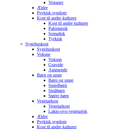
Veganer
Ældre
Psykisk sygdom
Kost til andre kulturer
Kost til andre kulturer
Pakistansk
Somalisk
Tyrkisk
Sygehuskost
Sygehuskost
Voksne
Voksne
Gravide
Ammende
Børn og unge
Børn og unge
Spædbørn
Småbørn
Større børn
Vegetarkost
Vegetarkost
Lakto-ovo-vegetarisk
Ældre
Psykisk sygdom
Kost til andre kulturer