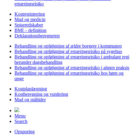
ernæringsrisiko
Kostregistrering
Mad og medicin
Spiseredskaber
BMI – definition
Deklarationsberegneren
Behandling og opfølgning af ældre borgere i kommunen
Behandling og opfølgning af ernæringsrisiko på sygehus
Behandling og opfølgning af ernæringsrisiko i ambulant regi
herunder dagsbehandling
Behandling og opfølgning af ernæringsrisiko i almen praksis
Behandling og opfølgning af ernæringsrisiko hos børn og
unge
Kostplanlægning
Kostberegning og vurdering
Mad og måltider
Menu
Search
Opsporing