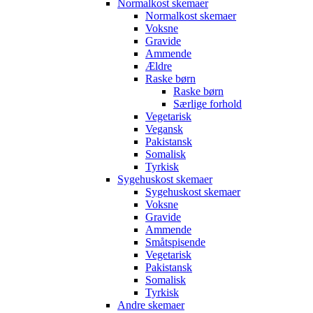
Normalkost skemaer
Normalkost skemaer
Voksne
Gravide
Ammende
Ældre
Raske børn
Raske børn
Særlige forhold
Vegetarisk
Vegansk
Pakistansk
Somalisk
Tyrkisk
Sygehuskost skemaer
Sygehuskost skemaer
Voksne
Gravide
Ammende
Småtspisende
Vegetarisk
Pakistansk
Somalisk
Tyrkisk
Andre skemaer