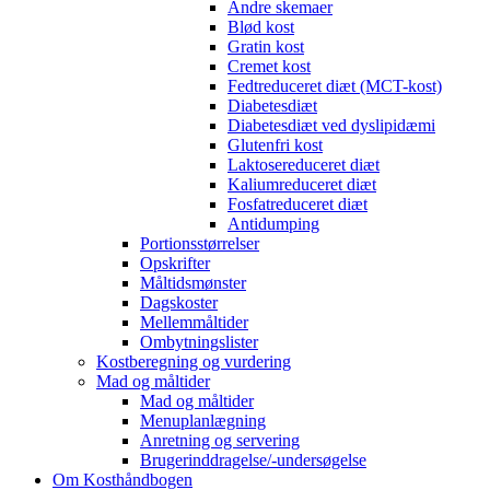
Andre skemaer
Blød kost
Gratin kost
Cremet kost
Fedtreduceret diæt (MCT-kost)
Diabetesdiæt
Diabetesdiæt ved dyslipidæmi
Glutenfri kost
Laktosereduceret diæt
Kaliumreduceret diæt
Fosfatreduceret diæt
Antidumping
Portionsstørrelser
Opskrifter
Måltidsmønster
Dagskoster
Mellemmåltider
Ombytningslister
Kostberegning og vurdering
Mad og måltider
Mad og måltider
Menuplanlægning
Anretning og servering
Brugerinddragelse/-undersøgelse
Om Kosthåndbogen