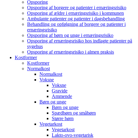
Opsporing
Opsporing af borgere og patienter i ernæringsrisiko
Opsporing af ældre i ernæringsrisiko i kommunen
Ambulante patienter og patienter i dagsbehandling
Behandling og opfølgning af borgere og patienter i
ernæringsrisiko
Opsporing af børn og unge i ernæringsrisiko
Opsporing af ernæringsrisiko hos indlagte patienter på
sygehus
Opsporing af ernæringsrisiko i almen praksis
Kostformer
Kostformer
Normalkost
Normalkost
Voksne
Voksne
Gravide
Ammende
Børn og unge
Børn og unge
Spædbørn og småbørn
Større børn
Vegetarkost
Vegetarkost
Lakto-ovo-vegetarisk