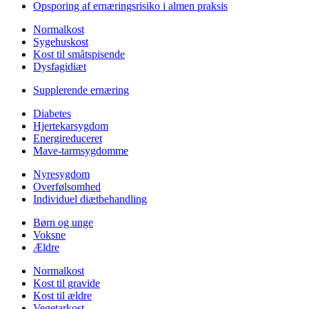
Opsporing af ernæringsrisiko i almen praksis
Normalkost
Sygehuskost
Kost til småtspisende
Dysfagidiæt
Supplerende ernæring
Diabetes
Hjertekarsygdom
Energireduceret
Mave-tarmsygdomme
Nyresygdom
Overfølsomhed
Individuel diætbehandling
Børn og unge
Voksne
Ældre
Normalkost
Kost til gravide
Kost til ældre
Vegetarkost