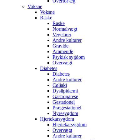
Overfor æg
Voksne
Voksne
Raske
Raske
Normalvægt
Vegetarer
Andre kulturer
Gravide
Ammende
Psykisk sygdom
Overvægt
Diabetes
Diabetes
Andre kulturer
Cøliaki
Dyslipidæmi
Gastroparese
Gestationel
Prægestationel
Nyresygdom
Hjertekarsygdom
Hjertekarsygdom
Overvægt
Andre kulturer