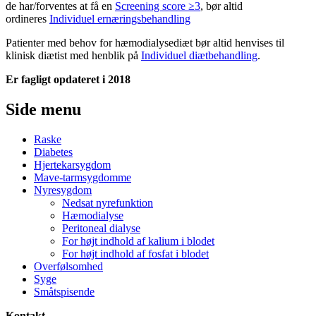
de har/forventes at få en
Screening score ≥3
, bør altid
ordineres
Individuel ernæringsbehandling
Patienter med behov for hæmodialysediæt bør altid henvises til
klinisk diætist med henblik på
Individuel diætbehandling
.
Er fagligt opdateret i 2018
Side menu
Raske
Diabetes
Hjertekarsygdom
Mave-tarmsygdomme
Nyresygdom
Nedsat nyrefunktion
Hæmodialyse
Peritoneal dialyse
For højt indhold af kalium i blodet
For højt indhold af fosfat i blodet
Overfølsomhed
Syge
Småtspisende
Kontakt