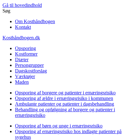
Gå til hovedindhold
Søg
Om Kosthåndbogen
Kontakt
Kosthåndbogen.dk
Opsporing
Kostformer
Diæter
Persongrupper
Dagskostforslag
Værktøjer
Maden
Opsporing af borgere og patienter i ernæringsrisiko
Opsporing af ældre i ernæringsrisiko i kommunen
Ambulante patienter og patienter i dagsbehandling
Behandling og opfølgning af borgere og patienter i
ernæringsrisiko
Opsporing af børn og unge i ernæringsrisiko
Opsporing af ernæringsrisiko hos indlagte patienter på
sygehus