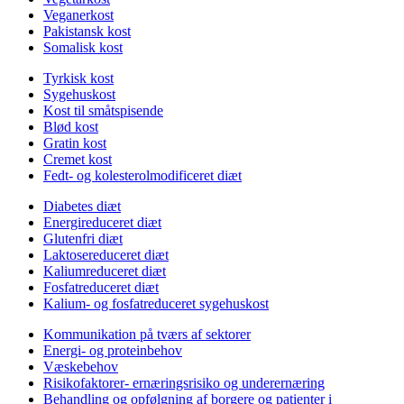
Veganerkost
Pakistansk kost
Somalisk kost
Tyrkisk kost
Sygehuskost
Kost til småtspisende
Blød kost
Gratin kost
Cremet kost
Fedt- og kolesterolmodificeret diæt
Diabetes diæt
Energireduceret diæt
Glutenfri diæt
Laktosereduceret diæt
Kaliumreduceret diæt
Fosfatreduceret diæt
Kalium- og fosfatreduceret sygehuskost
Kommunikation på tværs af sektorer
Energi- og proteinbehov
Væskebehov
Risikofaktorer- ernæringsrisiko og underernæring
Behandling og opfølgning af borgere og patienter i