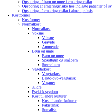
Opsporing af børn og unge i ernæringsrisiko
Opsporing af ernæringsrisiko hos indlagte patienter på s
Opsporing af ernæringsrisiko i almen praksis
Kostformer
Kostformer
Normalkost
Normalkost
Voksne
Voksne
Gravide
Ammende
Børn og unge
Børn og unge
Spædbørn og småbørn
Større børn
Vegetarkost
Vegetarkost
Lakto-ovo-vegetarisk
Veganer
Ældre
Psykisk sygdom
Kost til andre kulturer
Kost til andre kulturer
Pakistansk
Somalisk