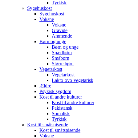
Tyrkisk
Sygehuskost
Sygehuskost
Voksne
Voksne
Gravide
Ammende
Børn og unge
Børn og unge
Spædbørn
Småbørn
Større børn
Vegetarkost
Vegetarkost
Lakto-ovo-vegetarisk
Ældre
Psykisk sygdom
Kost til andre kulturer
Kost til andre kulturer
Pakistansk
Somalisk
Tyrkisk
Kost til småtspisende
Kost til småtspisende
Voksne