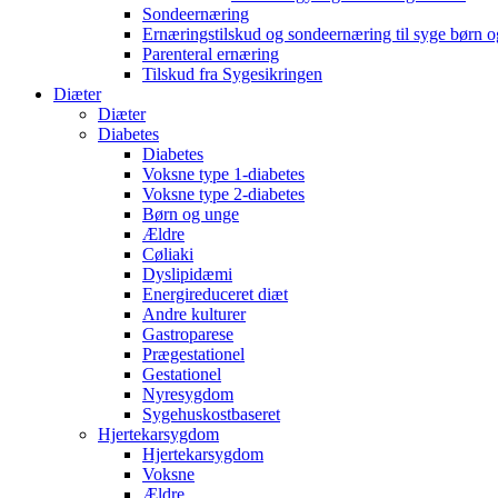
Sondeernæring
Ernæringstilskud og sondeernæring til syge børn 
Parenteral ernæring
Tilskud fra Sygesikringen
Diæter
Diæter
Diabetes
Diabetes
Voksne type 1-diabetes
Voksne type 2-diabetes
Børn og unge
Ældre
Cøliaki
Dyslipidæmi
Energireduceret diæt
Andre kulturer
Gastroparese
Prægestationel
Gestationel
Nyresygdom
Sygehuskostbaseret
Hjertekarsygdom
Hjertekarsygdom
Voksne
Ældre