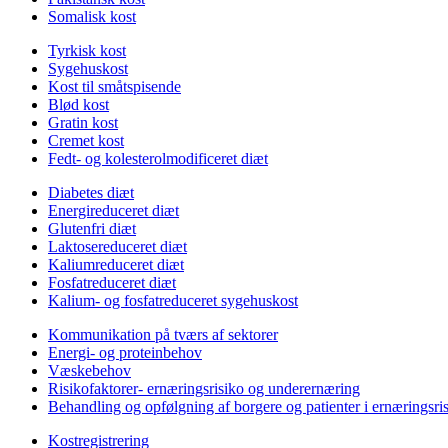
Somalisk kost
Tyrkisk kost
Sygehuskost
Kost til småtspisende
Blød kost
Gratin kost
Cremet kost
Fedt- og kolesterolmodificeret diæt
Diabetes diæt
Energireduceret diæt
Glutenfri diæt
Laktosereduceret diæt
Kaliumreduceret diæt
Fosfatreduceret diæt
Kalium- og fosfatreduceret sygehuskost
Kommunikation på tværs af sektorer
Energi- og proteinbehov
Væskebehov
Risikofaktorer- ernæringsrisiko og underernæring
Behandling og opfølgning af borgere og patienter i ernæringsri
Kostregistrering