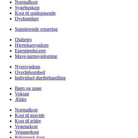
Normalkost
Sygehuskost
Kost til småtspisende
Dysfagidiæt
Supplerende ernæring
Diabetes
Hjertekarsygdom
Energireduceret
Mave-tarmsygdomme
Nyresygdom
Overfølsomhed
Individuel diætbehandling
Børn og unge
Voksne
Ældre
Normalkost
Kost til gravide
Kost til ældre
Vegetarkost
Veganerkost
Pakistansk kost