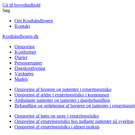
Gå til hovedindhold
Søg
Om Kosthåndbogen
Kontakt
Kosthåndbogen.dk
Opsporing
Kostformer
Diæter
Persongrupper
Dagskostforslag
Værktøjer
Maden
Opsporing af borgere og patienter i ernæringsrisiko
Opsporing af ældre i ernæringsrisiko i kommunen
Ambulante patienter og patienter i dagsbehandling
Behandling og opfølgning af borgere og patienter i ernæringsri
Opsporing af børn og unge i ernæringsrisiko
Opsporing af ernæringsrisiko hos indlagte patienter på sygehus
Opsporing af ernæringsrisiko i almen praksis