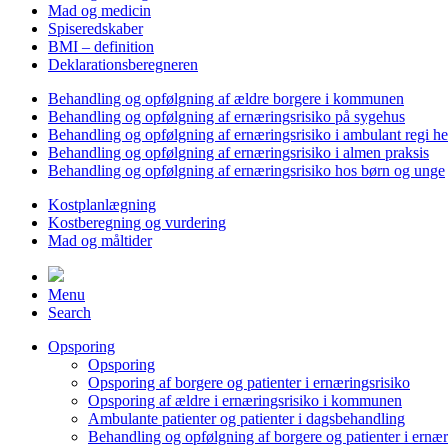
Mad og medicin
Spiseredskaber
BMI – definition
Deklarationsberegneren
Behandling og opfølgning af ældre borgere i kommunen
Behandling og opfølgning af ernæringsrisiko på sygehus
Behandling og opfølgning af ernæringsrisiko i ambulant regi h
Behandling og opfølgning af ernæringsrisiko i almen praksis
Behandling og opfølgning af ernæringsrisiko hos børn og unge
Kostplanlægning
Kostberegning og vurdering
Mad og måltider
Menu
Search
Opsporing
Opsporing
Opsporing af borgere og patienter i ernæringsrisiko
Opsporing af ældre i ernæringsrisiko i kommunen
Ambulante patienter og patienter i dagsbehandling
Behandling og opfølgning af borgere og patienter i ernær