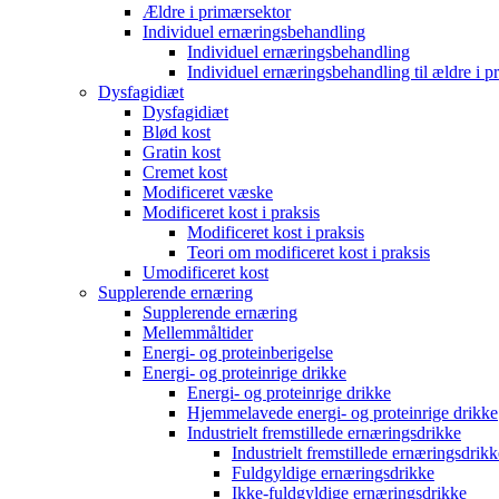
Ældre i primærsektor
Individuel ernæringsbehandling
Individuel ernæringsbehandling
Individuel ernæringsbehandling til ældre i p
Dysfagidiæt
Dysfagidiæt
Blød kost
Gratin kost
Cremet kost
Modificeret væske
Modificeret kost i praksis
Modificeret kost i praksis
Teori om modificeret kost i praksis
Umodificeret kost
Supplerende ernæring
Supplerende ernæring
Mellemmåltider
Energi- og proteinberigelse
Energi- og proteinrige drikke
Energi- og proteinrige drikke
Hjemmelavede energi- og proteinrige drikke
Industrielt fremstillede ernæringsdrikke
Industrielt fremstillede ernæringsdrikk
Fuldgyldige ernæringsdrikke
Ikke-fuldgyldige ernæringsdrikke