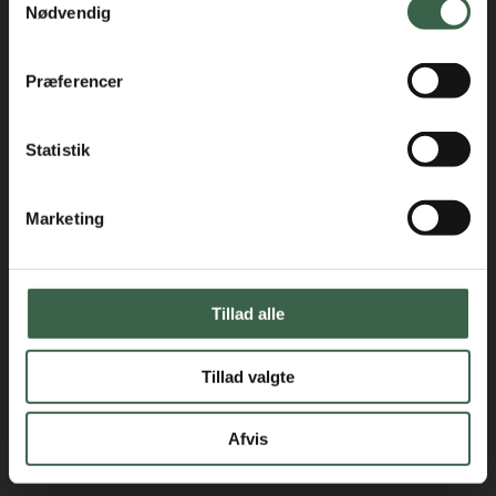
Holmbladsgade 70
Nødvendig
2300 København S
3163 6600
Præferencer
Statistik
Marketing
Tillad alle
Tillad valgte
Afvis