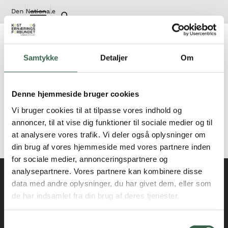
Gå
til
hovedindhold
Voksne med mave-tarmsygdomme
Cøliaki (glutenintolerance)
Samtykke
Detaljer
Om
Laktoseintolerance
Dumping syndrom
Denne hjemmeside bruger cookies
Svær steatoré
Svær steatoré, hvor fedtreduceret diæt ikke er
Vi bruger cookies til at tilpasse vores indhold og
tilstrækkelig
annoncer, til at vise dig funktioner til sociale medier og til
at analysere vores trafik. Vi deler også oplysninger om
Er fagligt opdateret i 2018
din brug af vores hjemmeside med vores partnere inden
for sociale medier, annonceringspartnere og
analysepartnere. Vores partnere kan kombinere disse
data med andre oplysninger, du har givet dem, eller som
Kontakt
de har indsamlet fra din brug af deres tjenester.
kosthaandbogen@kost.dk
Kost og Ernæringsforbundet
Samtykkevalg