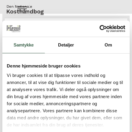
Gå
til
hovedindhold
Voksne med overvægt og med
Opsporing
hjertekarsygdom og/eller dyslipidæmi
Opsporing
Til patienter med overvægt og forhøjet
BMI (WHO tabel)
skal
Samtykke
Detaljer
Om
energiindholdet reduceres, indtil den ønskede vægt er nået,
Opsporing af borgere og patienter i ernæringsrisiko
se
Energireduceret diæt
.
Denne hjemmeside bruger cookies
Den energireducerede diæt ordineres til patienter
Opsporing af ældre i ernæringsrisiko i kommunen
Vi bruger cookies til at tilpasse vores indhold og
med overvægt og med hjerte-/karsygdom og/eller
annoncer, til at vise dig funktioner til sociale medier og til
dyslipidæmi, som ikke er i ernæringsrisiko, hvilket vil sige at
Ambulante patienter og patienter i dagsbehandling
at analysere vores trafik. Vi deler også oplysninger om
de har en
Screening score = 0
.
din brug af vores hjemmeside med vores partnere inden
Behandling og opfølgning af borgere og patienter i ernæringsrisiko
for sociale medier, annonceringspartnere og
Der bør tages kontakt til klinisk diætist med henblik på
analysepartnere. Vores partnere kan kombinere disse
individuel tilrettelæggelse af kosten (
Individuel
Opsporing af børn og unge i ernæringsrisiko
data med andre oplysninger, du har givet dem, eller som
diætbehandling
).
de har indsamlet fra din brug af deres tjenester.
Opsporing af ernæringsrisiko hos indlagte patienter på sygehus
Er fagligt opdateret i 2018