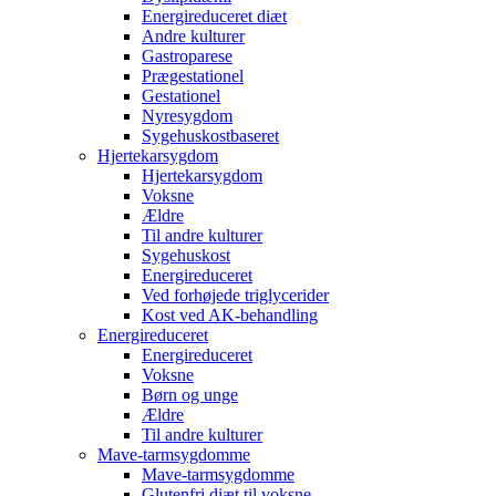
Energireduceret diæt
Andre kulturer
Gastroparese
Prægestationel
Gestationel
Nyresygdom
Sygehuskostbaseret
Hjertekarsygdom
Hjertekarsygdom
Voksne
Ældre
Til andre kulturer
Sygehuskost
Energireduceret
Ved forhøjede triglycerider
Kost ved AK-behandling
Energireduceret
Energireduceret
Voksne
Børn og unge
Ældre
Til andre kulturer
Mave-tarmsygdomme
Mave-tarmsygdomme
Glutenfri diæt til voksne