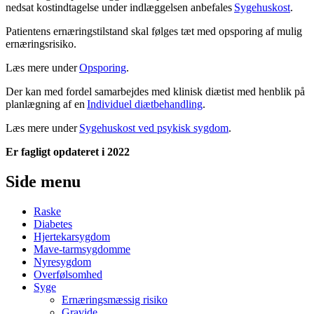
nedsat kostindtagelse under indlæggelsen anbefales
Sygehuskost
.
Patientens ernæringstilstand skal følges tæt med opsporing af mulig
ernæringsrisiko.
Læs mere under
Opsporing
.
Der kan med fordel samarbejdes med klinisk diætist med henblik på
planlægning af en
Individuel diætbehandling
.
Læs mere under
Sygehuskost ved psykisk sygdom
.
Er fagligt opdateret i 2022
Side menu
Raske
Diabetes
Hjertekarsygdom
Mave-tarmsygdomme
Nyresygdom
Overfølsomhed
Syge
Ernæringsmæssig risiko
Gravide