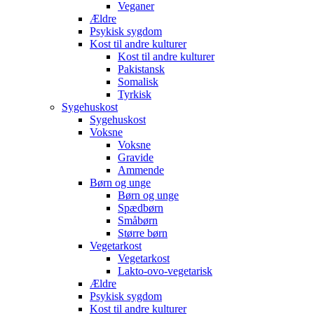
Veganer
Ældre
Psykisk sygdom
Kost til andre kulturer
Kost til andre kulturer
Pakistansk
Somalisk
Tyrkisk
Sygehuskost
Sygehuskost
Voksne
Voksne
Gravide
Ammende
Børn og unge
Børn og unge
Spædbørn
Småbørn
Større børn
Vegetarkost
Vegetarkost
Lakto-ovo-vegetarisk
Ældre
Psykisk sygdom
Kost til andre kulturer