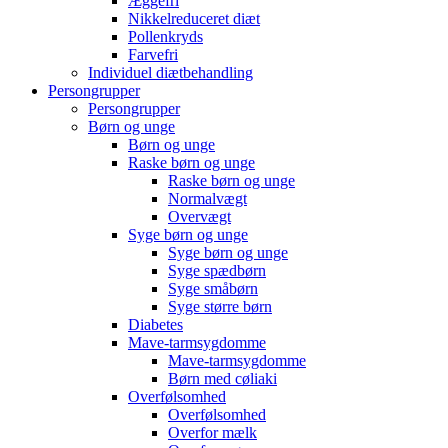
Æggefri
Nikkelreduceret diæt
Pollenkryds
Farvefri
Individuel diætbehandling
Persongrupper
Persongrupper
Børn og unge
Børn og unge
Raske børn og unge
Raske børn og unge
Normalvægt
Overvægt
Syge børn og unge
Syge børn og unge
Syge spædbørn
Syge småbørn
Syge større børn
Diabetes
Mave-tarmsygdomme
Mave-tarmsygdomme
Børn med cøliaki
Overfølsomhed
Overfølsomhed
Overfor mælk