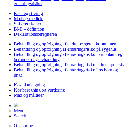
ernæringsrisiko
Kostregistrering
Mad og medicin
Spiseredskaber
BMI – definition
Deklarationsberegneren
Behandling og opfølgning af ældre borgere i kommunen
Behandling og opfølgning af ernæringsrisiko på sygehus
Behandling og opfølgning af ernæringsrisiko i ambulant regi
herunder dagsbehandling
Behandling og opfølgning af ernæringsrisiko i almen praksis
Behandling og opfølgning af ernæringsrisiko hos børn og
unge
Kostplanlægning
Kostberegning og vurdering
Mad og måltider
Menu
Search
Opsporing