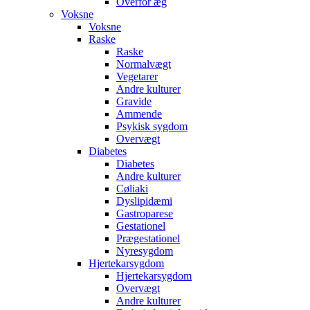
Overfor æg
Voksne
Voksne
Raske
Raske
Normalvægt
Vegetarer
Andre kulturer
Gravide
Ammende
Psykisk sygdom
Overvægt
Diabetes
Diabetes
Andre kulturer
Cøliaki
Dyslipidæmi
Gastroparese
Gestationel
Prægestationel
Nyresygdom
Hjertekarsygdom
Hjertekarsygdom
Overvægt
Andre kulturer