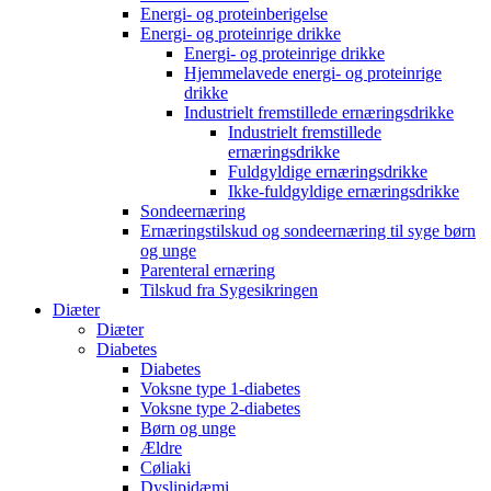
Energi- og proteinberigelse
Energi- og proteinrige drikke
Energi- og proteinrige drikke
Hjemmelavede energi- og proteinrige
drikke
Industrielt fremstillede ernæringsdrikke
Industrielt fremstillede
ernæringsdrikke
Fuldgyldige ernæringsdrikke
Ikke-fuldgyldige ernæringsdrikke
Sondeernæring
Ernæringstilskud og sondeernæring til syge børn
og unge
Parenteral ernæring
Tilskud fra Sygesikringen
Diæter
Diæter
Diabetes
Diabetes
Voksne type 1-diabetes
Voksne type 2-diabetes
Børn og unge
Ældre
Cøliaki
Dyslipidæmi