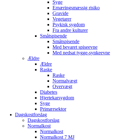
Syge
Ernæringsmæssig risiko
Gravide
Vegetarer
Psykisk sygdom
Fra andre kulturer
Småtspisende
Småtspisende
Med bevaret spiseevne
Med nedsat tygge-synkeevne
Ældre
Ældre
Raske
Raske
Normalvægt
Overvægt
Diabetes
Hjertekarsygdom
Syge
Primærsektor
Dagskostforslag
Dagskostforslag
Normalkost
Normalkost
Normalkost 7 MJ