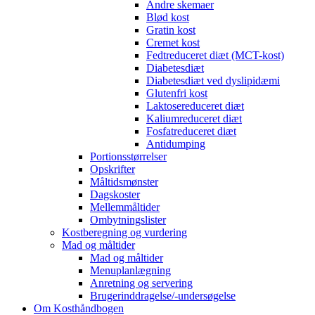
Andre skemaer
Blød kost
Gratin kost
Cremet kost
Fedtreduceret diæt (MCT-kost)
Diabetesdiæt
Diabetesdiæt ved dyslipidæmi
Glutenfri kost
Laktosereduceret diæt
Kaliumreduceret diæt
Fosfatreduceret diæt
Antidumping
Portionsstørrelser
Opskrifter
Måltidsmønster
Dagskoster
Mellemmåltider
Ombytningslister
Kostberegning og vurdering
Mad og måltider
Mad og måltider
Menuplanlægning
Anretning og servering
Brugerinddragelse/-undersøgelse
Om Kosthåndbogen