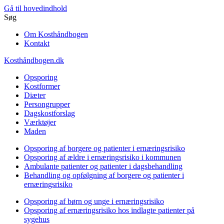
Gå til hovedindhold
Søg
Om Kosthåndbogen
Kontakt
Kosthåndbogen.dk
Opsporing
Kostformer
Diæter
Persongrupper
Dagskostforslag
Værktøjer
Maden
Opsporing af borgere og patienter i ernæringsrisiko
Opsporing af ældre i ernæringsrisiko i kommunen
Ambulante patienter og patienter i dagsbehandling
Behandling og opfølgning af borgere og patienter i
ernæringsrisiko
Opsporing af børn og unge i ernæringsrisiko
Opsporing af ernæringsrisiko hos indlagte patienter på
sygehus