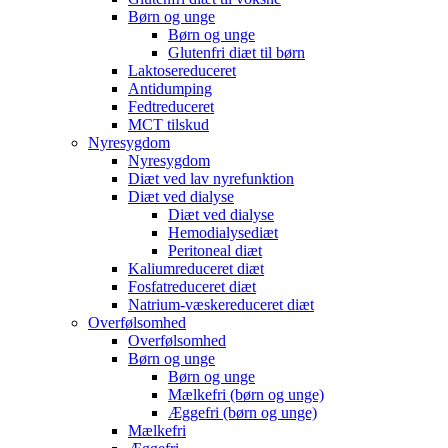
Børn og unge
Børn og unge
Glutenfri diæt til børn
Laktosereduceret
Antidumping
Fedtreduceret
MCT tilskud
Nyresygdom
Nyresygdom
Diæt ved lav nyrefunktion
Diæt ved dialyse
Diæt ved dialyse
Hemodialysediæt
Peritoneal diæt
Kaliumreduceret diæt
Fosfatreduceret diæt
Natrium-væskereduceret diæt
Overfølsomhed
Overfølsomhed
Børn og unge
Børn og unge
Mælkefri (børn og unge)
Æggefri (børn og unge)
Mælkefri