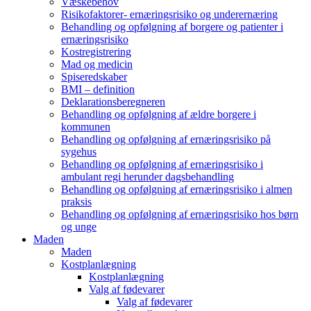
Væskebehov
Risikofaktorer- ernæringsrisiko og underernæring
Behandling og opfølgning af borgere og patienter i
ernæringsrisiko
Kostregistrering
Mad og medicin
Spiseredskaber
BMI – definition
Deklarationsberegneren
Behandling og opfølgning af ældre borgere i
kommunen
Behandling og opfølgning af ernæringsrisiko på
sygehus
Behandling og opfølgning af ernæringsrisiko i
ambulant regi herunder dagsbehandling
Behandling og opfølgning af ernæringsrisiko i almen
praksis
Behandling og opfølgning af ernæringsrisiko hos børn
og unge
Maden
Maden
Kostplanlægning
Kostplanlægning
Valg af fødevarer
Valg af fødevarer