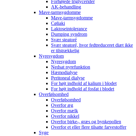
Forhøjede triglycerider
AK-behandling
Mave-tarmsygdomme
Mave-tarmsygdomme
Cøliaki
Laktoseintolerance
Dumping syndrom
Svær steatoré
Svær steatoré, hvor fedtreduceret diæt ikke
er tilstrækkelig
Nyresygdom
Nyresygdom
Nedsat nyrefunktion
Hæmodialyse
Peritoneal dialyse
For højt indhold af kalium i blodet
For højt indhold af fosfat i blodet
Overfølsomhed
Overfølsomhed
Overfor æg
Overfor mælk
Overfor nikkel
Overfor birke-, græs og bynkepollen
Overfor et eller flere tilsatte farvestoffer
Syge