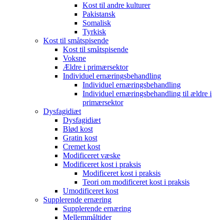
Kost til andre kulturer
Pakistansk
Somalisk
Tyrkisk
Kost til småtspisende
Kost til småtspisende
Voksne
Ældre i primærsektor
Individuel ernæringsbehandling
Individuel ernæringsbehandling
Individuel ernæringsbehandling til ældre i
primærsektor
Dysfagidiæt
Dysfagidiæt
Blød kost
Gratin kost
Cremet kost
Modificeret væske
Modificeret kost i praksis
Modificeret kost i praksis
Teori om modificeret kost i praksis
Umodificeret kost
Supplerende ernæring
Supplerende ernæring
Mellemmåltider