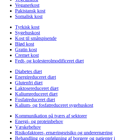
Veganerkost
Pakistansk kost
Somalisk kost
Tyrkisk kost
Sygehuskost
Kost til småtspisende
Blød kost
Gratin kost
Cremet kost
Fedt- og kolesterolmodificeret diæt
Diabetes diæt
Energireduceret diæt
Glutenfri diæt
Laktosereduceret diæt
Kaliumreduceret diæt
Fosfatreduceret diæt
Kalium- og fosfatreduceret sygehuskost
Kommunikation på tværs af sektorer
Energi- og proteinbehov
Væskebehov
Risikofaktorer- ernæringsrisiko og underernæring
Behandling og opfølgning af borgere og patienter i