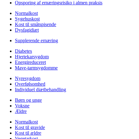
Opsporing af ernæringsrisiko i almen praksis
Normalkost
Sygehuskost
Kost til småtspisende
Dysfagidiæt
Supplerende ernæring
Diabetes
Hjertekarsygdom
Energireduceret
Mave-tarmsygdomme
Nyresygdom
Overfølsomhed
Individuel diætbehandling
Børn og unge
Voksne
Ældre
Normalkost
Kost til gravide
Kost til ældre
Vegetarkost