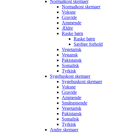
Normalkost skemaer
Normalkost skemaer
Voksne
Gravide
Ammende
Ældre
Raske børn
Raske børn
Særlige forhold
Vegetarisk
Vegansk
Pakistansk
Somalisk
Tyrkisk
Sygehuskost skemaer
Sygehuskost skemaer
Voksne
Gravide
Ammende
Småtspisende
Vegetarisk
Pakistansk
Somalisk
Tyrkisk
Andre skemaer