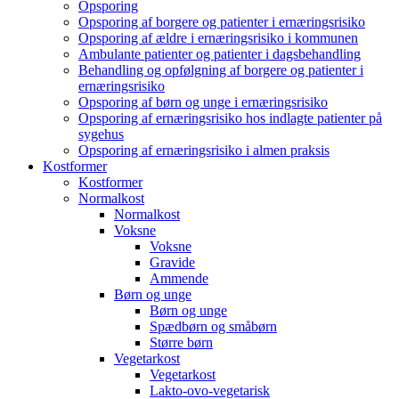
Opsporing
Opsporing af borgere og patienter i ernæringsrisiko
Opsporing af ældre i ernæringsrisiko i kommunen
Ambulante patienter og patienter i dagsbehandling
Behandling og opfølgning af borgere og patienter i
ernæringsrisiko
Opsporing af børn og unge i ernæringsrisiko
Opsporing af ernæringsrisiko hos indlagte patienter på
sygehus
Opsporing af ernæringsrisiko i almen praksis
Kostformer
Kostformer
Normalkost
Normalkost
Voksne
Voksne
Gravide
Ammende
Børn og unge
Børn og unge
Spædbørn og småbørn
Større børn
Vegetarkost
Vegetarkost
Lakto-ovo-vegetarisk