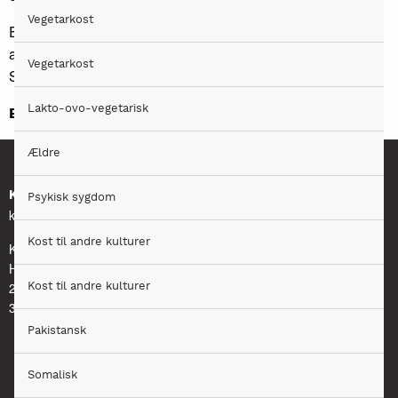
Vegetarkost
Et lignende materiale er yderligere tilgængeligt i web-
appen:
Vegetarkost
Se
Når mad er en del af behandlingen
Lakto-ovo-vegetarisk
Er fagligt opdateret i 2016
Ældre
Kontakt
Psykisk sygdom
kosthaandbogen@kost.dk
Kost til andre kulturer
Kost og Ernæringsforbundet
Holmbladsgade 70
2300 København S
Kost til andre kulturer
3163 6600
Pakistansk
Somalisk