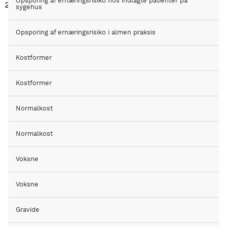
Opsporing af ernæringsrisiko hos indlagte patienter på
2/5 grøntsager – gerne to forskellige slags, og/eller frugt
sygehus
Opsporing af ernæringsrisiko i almen praksis
Kostformer
Kostformer
Normalkost
Normalkost
Voksne
Voksne
Gravide