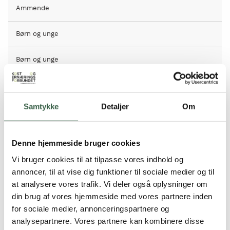
Ammende
Børn og unge
Børn og unge
På lignende måde kan
Den kolde frokosthånd
anvendes ved
Spædbørn og småbørn
sammensætning af frokostmåltidet.
Samtykke
Detaljer
Om
Større børn
Vegetarkost
Denne hjemmeside bruger cookies
Vi bruger cookies til at tilpasse vores indhold og
Vegetarkost
annoncer, til at vise dig funktioner til sociale medier og til
at analysere vores trafik. Vi deler også oplysninger om
Lakto-ovo-vegetarisk
din brug af vores hjemmeside med vores partnere inden
for sociale medier, annonceringspartnere og
Veganer
analysepartnere. Vores partnere kan kombinere disse