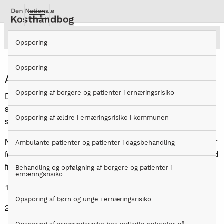
Gå
til
hovedindhold
Anretning og servering
Opsporing
Opsporing
Anretning og servering
Opsporing af borgere og patienter i ernæringsrisiko
Der kan henvises til forskellige pædagogiske kostmodeller,
som illustration af, hvilken og hvor meget mad, der skal
Opsporing af ældre i ernæringsrisiko i kommunen
serveres for at følge anbefalingerne.
Når det drejer sig om at sammensætte et middagsmåltid, der
Ambulante patienter og patienter i dagsbehandling
følger principper for Normalkost kan
Y-tallerken
anvendes ud
fra følgende fordeling:
Behandling og opfølgning af borgere og patienter i
ernæringsrisiko
1/5 kød, fjerkræ, fisk, æg, ost og sovs
Opsporing af børn og unge i ernæringsrisiko
2/5 brød, kartofler, ris eller pasta