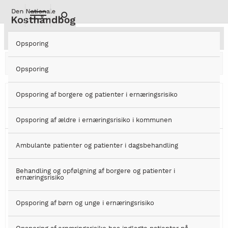
Gå
til
hovedindhold
Laktosereduceret Sygehuskost 12 MJ
Opsporing
Protein 17 E%
Fedt 38 E%
Kulhydrat 45 E%
Opsporing
Tidlig
Opsporing af borgere og patienter i ernæringsrisiko
morgen
Opsporing af ældre i ernæringsrisiko i kommunen
1 portion laktosefri yoghurt (150 g) med
Morgen
Ambulante patienter og patienter i dagsbehandling
ymerdrys (25 g)
Behandling og opfølgning af borgere og patienter i
og nødder/mandler (10 g)
ernæringsrisiko
25 % af
1 glas appelsinjuice (150 ml)
energi
Opsporing af børn og unge i ernæringsrisiko
2 skiver franskbrød (80 g)