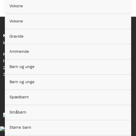
Voksne
Voksne
Kontakt
Gravide
kosthaandbogen@kost.dk
Ammende
Kost og Ernæringsforbundet
Holmbladsgade 70
2300 København S
Børn og unge
3163 6600
Børn og unge
Spædbørn
Småbørn
Større børn