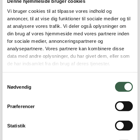
1 sildemad (30 g) med løgringe (5 g)
Denne hjemmeside bruger cookies
Ammende
Vi bruger cookies til at tilpasse vores indhold og
1 æggemad (40 g) med mayonnaise (5
annoncer, til at vise dig funktioner til sociale medier og til
g), purløg (2 g)
Børn og unge
at analysere vores trafik. Vi deler også oplysninger om
1 laktosefri frikadellemad (40 g) med
din brug af vores hjemmeside med vores partnere inden
Børn og unge
rødbede (10 g)
for sociale medier, annonceringspartnere og
analysepartnere. Vores partnere kan kombinere disse
Spædbørn og småbørn
1 glas laktosefri minimælk (150 ml)
data med andre oplysninger, du har givet dem, eller som
de har indsamlet fra din brug af deres tjenester.
Større børn
1 stk. franskbrød (40 g)
Eftermiddag
Samtykkevalg
Vegetarkost
Fedtstof (8 g smør/blød margarine)
8 % af energi
Nødvendig
1 skive ost 45+ (20 g)
Vegetarkost
Præferencer
Kaffe/te
Lakto-ovo-vegetarisk
Statistik
Kyllingefilet (125 g tilberedt/150 g råt)
Aften
Veganer